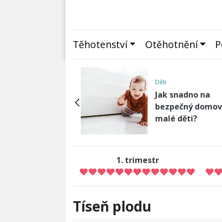
Těhotenství
Otěhotnění
P
avosti
Děti
lé oplodnění krok
Jak snadno na
krokem s IVF
bezpečný domov
cialistkou
malé děti?
1. trimestr
Tíseň plodu