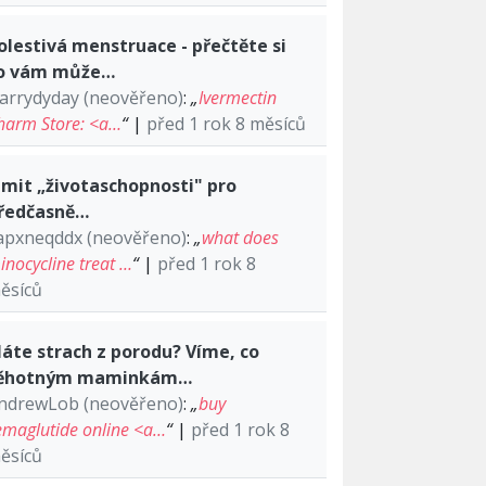
olestivá menstruace - přečtěte si
o vám může…
arrydyday (neověřeno)
:
„
Ivermectin
harm Store: <a…
“
|
před 1 rok 8 měsíců
imit „životaschopnosti" pro
ředčasně…
apxneqddx (neověřeno)
:
„
what does
inocycline treat …
“
|
před 1 rok 8
ěsíců
áte strach z porodu? Víme, co
ěhotným maminkám…
ndrewLob (neověřeno)
:
„
buy
emaglutide online <a…
“
|
před 1 rok 8
ěsíců