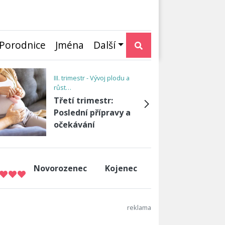
Porodnice
Jména
Další
III. trimestr - Vývoj plodu a
růst…
Třetí trimestr:
Poslední přípravy a
očekávání
Novorozenec
Kojenec