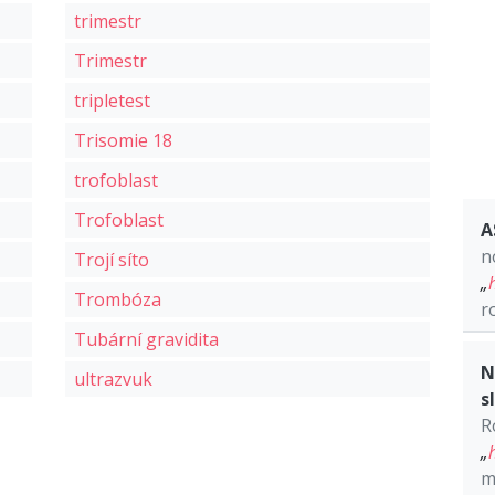
trimestr
Trimestr
tripletest
Trisomie 18
trofoblast
Trofoblast
A
n
Trojí síto
„
Trombóza
r
Tubární gravidita
N
ultrazvuk
s
R
„
m