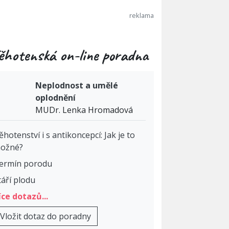
ěhotenská on-line poradna
Neplodnost a umělé
oplodnění
MUDr. Lenka Hromadová
ěhotenství i s antikoncepcí: Jak je to
ožné?
ermín porodu
táří plodu
íce dotazů...
Vložit dotaz do poradny