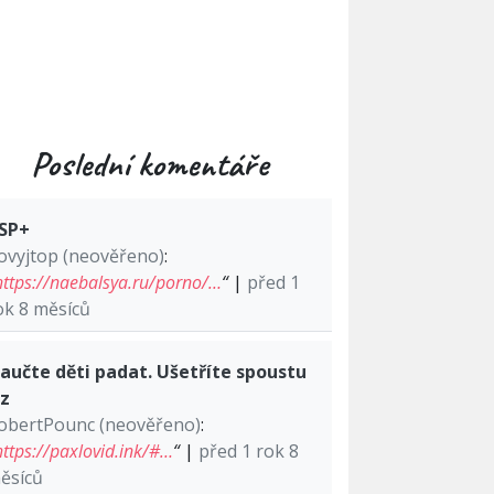
Poslední komentáře
SP+
ovyjtop (neověřeno)
:
https://naebalsya.ru/porno/…
“
|
před 1
ok 8 měsíců
aučte děti padat. Ušetříte spoustu
lz
obertPounc (neověřeno)
:
https://paxlovid.ink/#…
“
|
před 1 rok 8
ěsíců