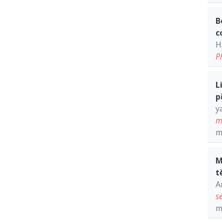
B
c
H
P
L
p
y
m
m
M
t
A
s
m