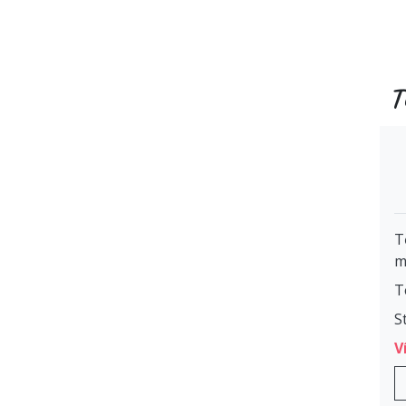
T
T
m
T
S
V