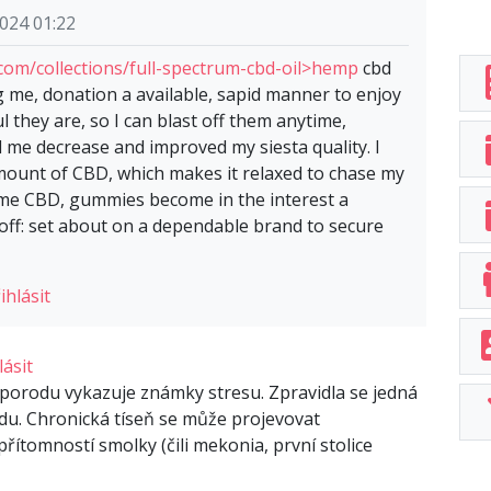
024 01:22
om/collections/full-spectrum-cbd-oil>hemp
cbd
 me, donation a available, sapid manner to enjoy
l they are, so I can blast off them anytime,
 me decrease and improved my siesta quality. I
amount of CBD, which makes it relaxed to chase my
some CBD, gummies become in the interest a
p-off: set about on a dependable brand to secure
ihlásit
lásit
porodu vykazuje známky stresu. Zpravidla se jedná
du. Chronická tíseň se může projevovat
ítomností smolky (čili mekonia, první stolice