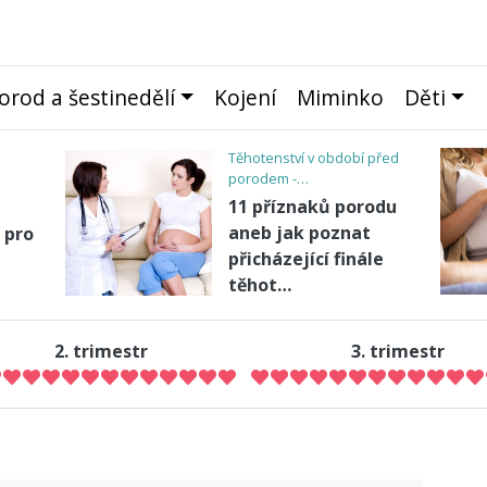
orod a šestinedělí
Kojení
Miminko
Děti
Těhotenství v období před
porodem -…
11 příznaků porodu
aneb jak poznat
 pro
přicházející finále
těhot…
2. trimestr
3. trimestr