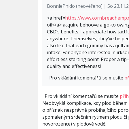
BonniePhido (neověřeno) | So 23.11.2
<a href=
https://www.cornbreadhemp.c
oil</a> acquire behoove a go-to owing
CBD’s benefits. I appreciate how tactfu
anywhere. Themselves, they’ve helped
also like that each gummy has a jell 
intake. For anyone interested in irk
effortless starting point. Proper a ti
quality and effectiveness!
Pro vkládání komentářů se musíte
př
Pro vkládání komentářů se musíte
přih
Neobvyklá komplikace, kdy plod během 
o příznak nesprávně probíhajícího poro
zpomaleným srdečním rytmem plodu či př
novorozence) v plodové vodě.