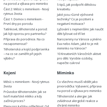
na porod a výbava pro miminko
5 tipů, jak podpořit dětskou
Část 2: Měsíc s miminkem - Nový
kreativitu
rytmus života
Jaké jsou různé výchovné
Část 1: Domov s miminkem -
techniky? Co je pozitivní a
První dny po porodu
negativní motivace?
Tatínkové, těhotenství a porod:
Lyžování s nejmenšími: Jak naučit
Jak být oporou pro partnerku?
děti lyžovat od tří let
Příprava do porodnice. Na co
Narozeniny na Vánoce a jméno
nezapomenout?
Eva nebo Adam, jaké to je mít
miminko na Vánoce?
Těhotenská a kojící podprsenka
– na co se zaměřit při jejich
10 Kreativních Vánočních aktivit
výběru?
pro děti: Vyrobte ozdoby,
napečte cukroví
Kojení
Miminko
Měsíc s miminkem - Nový rytmus
Co všechno musíš vědět jako
života
prvorodička: Vybavení, příprava
na porod a výbava pro miminko
Průvodce těhotenstvím: Jak se
tvoří mateřské mléko a kdy
Těhotenství a alergie: Jak
začíná proces?
zvládnout alergické reakce a
chránit miminko
Pleny pro každou příležitost: Od