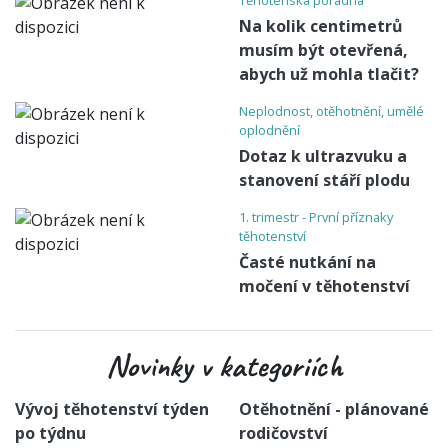
Těhotenská poradna
Na kolik centimetrů
musím být otevřená,
abych už mohla tlačit?
Neplodnost, otěhotnění, umělé
oplodnění
Dotaz k ultrazvuku a
stanovení stáří plodu
1. trimestr - První příznaky
těhotenství
Časté nutkání na
močení v těhotenství
Novinky v kategoriích
Vývoj těhotenství týden
Otěhotnění - plánované
po týdnu
rodičovství