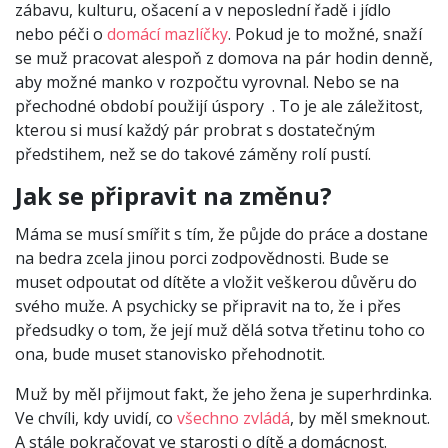
zábavu, kulturu, ošacení a v neposlední řadě i jídlo
nebo péči o
domácí mazlíčky
. Pokud je to možné, snaží
se muž pracovat alespoň z domova na pár hodin denně,
aby možné manko v rozpočtu vyrovnal. Nebo se na
přechodné období použijí úspory . To je ale záležitost,
kterou si musí každý pár probrat s dostatečným
předstihem, než se do takové záměny rolí pustí.
Jak se připravit na změnu?
Máma se musí smířit s tím, že půjde do práce a dostane
na bedra zcela jinou porci zodpovědnosti. Bude se
muset odpoutat od dítěte a vložit veškerou důvěru do
svého muže. A psychicky se připravit na to, že i přes
předsudky o tom, že její muž dělá sotva třetinu toho co
ona, bude muset stanovisko přehodnotit.
Muž by měl přijmout fakt, že jeho žena je superhrdinka.
Ve chvíli, kdy uvidí, co
všechno zvládá
, by měl smeknout.
A stále pokračovat ve starosti o dítě a domácnost.