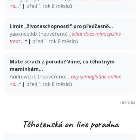
<a…
“
|
před 1 rok 8 měsíců
Limit „životaschopnosti" pro předčasně…
yapxneqddx (neověřeno)
:
„
what does minocycline
treat …
“
|
před 1 rok 8 měsíců
Máte strach z porodu? Víme, co těhotným
maminkám…
AndrewLob (neověřeno)
:
„
buy semaglutide online
<a…
“
|
před 1 rok 8 měsíců
Těhotenská on-line poradna