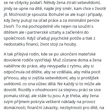
se ne vždycky podaří. Někdy žena ztratí sebevědomí,
jindy se upne na dítě, najde jiný směr, kam chce v životě
jít. Možností je spousta. Bohužel se ale kupí i případy,
kdy ženy putují na úřad práce a za minimální peníze
živoří. To má pochopitelně vliv nejen na soužití s
dítětem ale i partnerské vztahy a začlenění do
společnosti. Když úřadují psychické potíže a tlak z
nedostatku financí, život stojí za houby.
A tak přibývá rodin, kde se po ukončení mateřské
dovolené rodiče vystřídají. Muž zůstane doma a žena
naběhne do práce, aby nevypadla z rytmu, aby si
odpočinula od dítěte, aby se vzdělala, aby měla pocit
přínosu, aby si zvýšila sebevědomí, aby si protějšek
uvědomil, co ona vůbec dělá. Ne každý si to může ale
dovolit. Rozdíly v ohodnocení za stejnou práci se sice
pomalu stírají, ale stále tu jsou. A je třeba, aby žena
svým příjmem pokryla veškeré náklady na provoz
domácnosti, finanční závazky, nezbytnosti pro dítě, na