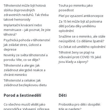
Těhotenství může být hotová
Touha po miminku jako
sbírka doprovodných
posedlost
zdravotních neduhů. Tak třeba
Pleť po vysazení antikoncepce
takové hemoroidy
Za 15 let může být až polovina
Implantační krvácení nebo
dětí počata díky umělému
menstruace – jak poznat, že jste
oplodnění
těhotná?
Snažíme se o miminko, ale stále
Psychická pohoda v těhotenství:
neúspěšně. Co děláme špatně?
Jak zvládat stres, úzkost a
Co čekat od umělého oplodnění
deprese
Těhotné ženy se ptají na
Novinky ze světa těhotenství a
očkování proti COVID 19. Jaké
porodu: Víte, co se děje?
jsou klady a zápory?
Těhotenství a alergie: Jak
zvládnout alergické reakce a
chránit miminko
Těhotenství a celiakie: Jak
zvládnout bezlepkovou dietu
Porod a šestinedělí
Děti
Co všechno musíš vědět jako
Probiotika pro děti i dospělé:
prvorodička: Vybavení, příprava
Kde je najdete?