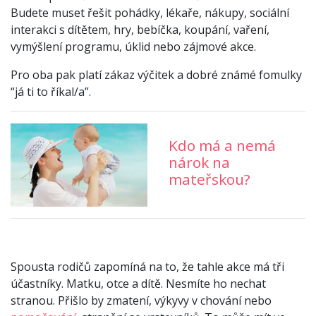
Budete muset řešit pohádky, lékaře, nákupy, sociální
interakci s dítětem, hry, bebíčka, koupání, vaření,
vymýšlení programu, úklid nebo zájmové akce.
Pro oba pak platí zákaz výčitek a dobré známé fomulky
“já ti to říkal/a”.
Kdo má a nemá
nárok na
mateřskou?
Spousta rodičů zapomíná na to, že tahle akce má tři
účastníky. Matku, otce a dítě. Nesmíte ho nechat
stranou. Přišlo by zmatení, výkyvy v chování nebo