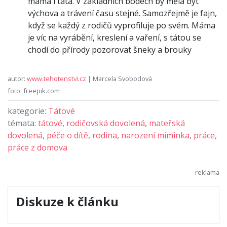
máma i táta. V základních bodech by měla být
výchova a trávení času stejné. Samozřejmě je fajn,
když se každý z rodičů vyprofiluje po svém. Máma
je víc na vyrábění, kreslení a vaření, s tátou se
chodí do přírody pozorovat šneky a brouky
autor:
www.tehotenstvi.cz
| Marcela Svobodová
foto: freepik.com
kategorie:
Tátové
témata:
tátové
,
rodičovská dovolená
,
mateřská
dovolená
,
péče o dítě
,
rodina
,
narození miminka
,
práce
,
práce z domova
Diskuze k článku