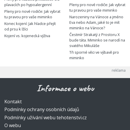
plavacích po hypoalergenní
Pleny pro nové rodiče: Jak vybrat
tu pravou pro vaše miminko
Pleny pro nové rodiče: Jak vybrat
tu pravou pro vaše miminko
Narozeniny na Vánoce a jméno
Eva nebo Adam, jaké to je mít
Konec kojení: Jak hladce přejít
miminko na Vánoce?
od prsu k lžíci
Čestmír Strakatý z Prostoru X
Kojení vs. kojenecká výživa
bude táta. Miminko se narodí na
svatého Mikuláše
Tři sporné věci ve výbavě pro
miminko
Informace o webu
Kontakt
Podmínky ochrany osobních údajů
Podmínky užívání webu tehotenstvi.cz
O webu