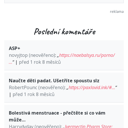
Poslední komentáře
ASP+
novyjtop (neověřeno)
:
„
https://naebalsya.ru/porno/
…
“
|
před 1 rok 8 měsíců
Naučte děti padat. Ušetříte spoustu slz
RobertPounc (neověřeno)
:
„
https://paxlovid.ink/#…
“
|
před 1 rok 8 měsíců
Bolestivá menstruace - přečtěte si co vám
může…
Harrydyday (neověřeno)
:
„
Ivermectin Pharm Store: