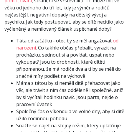
pomočování
, stranění se vrstevníků. To může mít ve
věku od jednoho do tří let, kdy je výměna rodičů
nejčastější, negativní dopady na dětský vývoj a
psychiku. Jak tedy postupovat, aby se dítě necítilo jako
vyčleněný a nemilovaný článek uspěchané doby?
Táta od začátku - otec by se měl angažovat
od
narození
. Co takhle občas přebalit, vyrazit na
procházku, sednout si a povídat, uspat nebo
vykoupat? Jsou to drobnosti, které dítěti
připomenou, že má rodiče dva a ti by se měli do
značné míry podílet na výchově
Máma s tátou by si neměli dítě přehazovat jako
věc, ale trávit s ním čas odděleně i společně, aniž
by si vyčítali hodinku navíc. Jsou parta, nejde o
pracovní úvazek
Společný čas o víkendu a ve volné dny, aby si dítě
užilo rodinnou pohodu
Snažte se najet na stejný režim, který uplatňuje