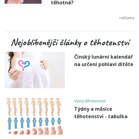
těhotná?
Nejoblíbenější články o těhotenství
Čínský lunární kalendář
na určení pohlaví dítěte
Vývoj těhotenství
Týdny a měsíce
těhotenství - tabulka