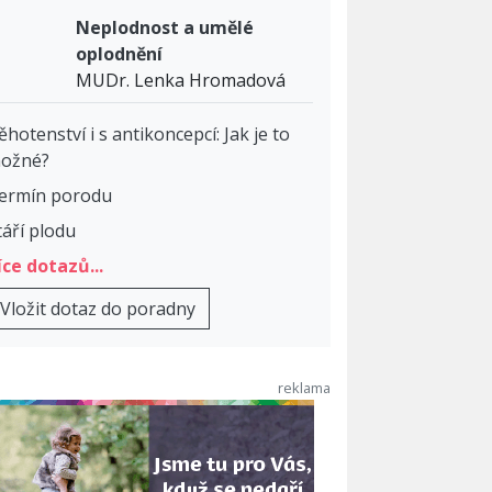
Neplodnost a umělé
oplodnění
MUDr. Lenka Hromadová
ěhotenství i s antikoncepcí: Jak je to
ožné?
ermín porodu
táří plodu
íce dotazů...
Vložit dotaz do poradny