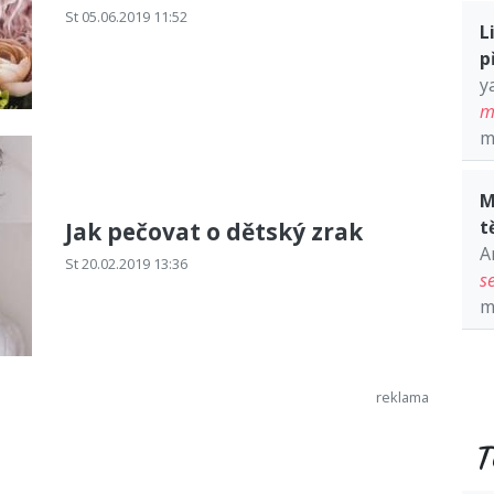
St 05.06.2019 11:52
L
p
y
m
m
M
t
Jak pečovat o dětský zrak
A
St 20.02.2019 13:36
s
m
T