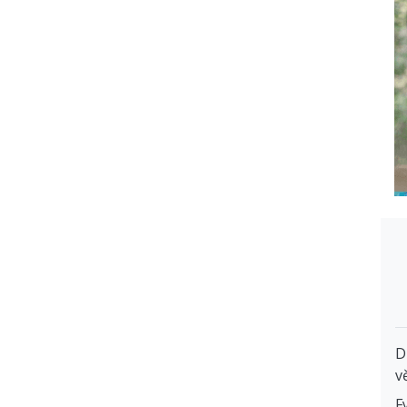
D
v
F