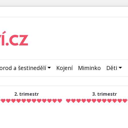
orod a šestinedělí
Kojení
Miminko
Děti
2. trimestr
3. trimestr