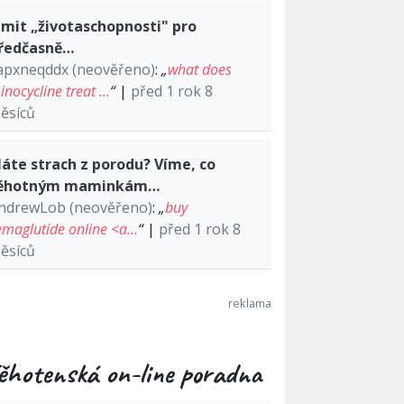
imit „životaschopnosti" pro
ředčasně…
apxneqddx (neověřeno)
:
„
what does
inocycline treat …
“
|
před 1 rok 8
ěsíců
áte strach z porodu? Víme, co
ěhotným maminkám…
ndrewLob (neověřeno)
:
„
buy
emaglutide online <a…
“
|
před 1 rok 8
ěsíců
ěhotenská on-line poradna