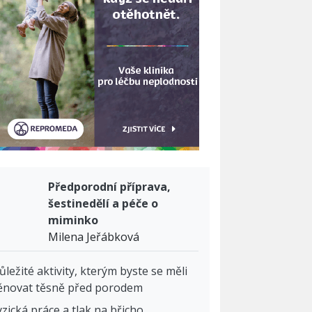
Předporodní příprava,
šestinedělí a péče o
miminko
Milena Jeřábková
ůležité aktivity, kterým byste se měli
ěnovat těsně před porodem
yzická práce a tlak na břicho