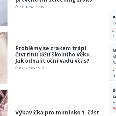
Čt 23.01.2020 17:15
A
n
„
r
Problémy se zrakem trápí
N
čtvrtinu dětí školního věku.
s
Jak odhalit oční vadu včas?
R
Čt 05.09.2019 11:02
„
m
B
c
H
P
Výbavička pro miminko 1. část