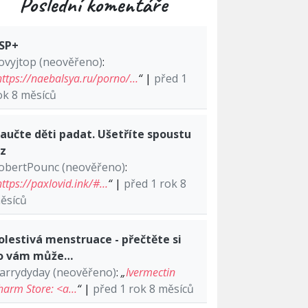
Poslední komentáře
SP+
ovyjtop (neověřeno)
:
https://naebalsya.ru/porno/…
“
|
před 1
ok 8 měsíců
aučte děti padat. Ušetříte spoustu
lz
obertPounc (neověřeno)
:
https://paxlovid.ink/#…
“
|
před 1 rok 8
ěsíců
olestivá menstruace - přečtěte si
o vám může…
arrydyday (neověřeno)
:
„
Ivermectin
harm Store: <a…
“
|
před 1 rok 8 měsíců