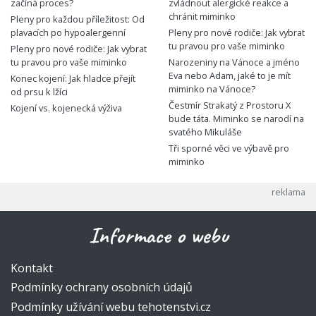
začíná proces?
zvládnout alergické reakce a
chránit miminko
Pleny pro každou příležitost: Od
plavacích po hypoalergenní
Pleny pro nové rodiče: Jak vybrat
tu pravou pro vaše miminko
Pleny pro nové rodiče: Jak vybrat
tu pravou pro vaše miminko
Narozeniny na Vánoce a jméno
Eva nebo Adam, jaké to je mít
Konec kojení: Jak hladce přejít
miminko na Vánoce?
od prsu k lžíci
Čestmír Strakatý z Prostoru X
Kojení vs. kojenecká výživa
bude táta. Miminko se narodí na
svatého Mikuláše
Tři sporné věci ve výbavě pro
miminko
Informace o webu
Kontakt
Podmínky ochrany osobních údajů
Podmínky užívání webu tehotenstvi.cz