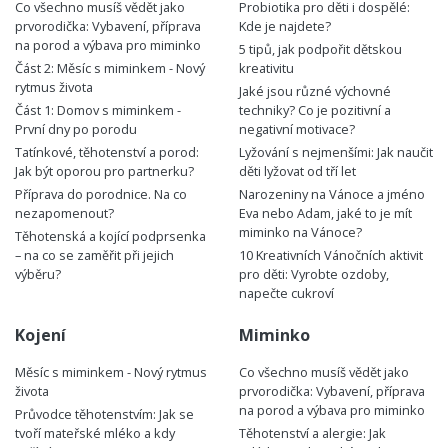
Co všechno musíš vědět jako
Probiotika pro děti i dospělé:
prvorodička: Vybavení, příprava
Kde je najdete?
na porod a výbava pro miminko
5 tipů, jak podpořit dětskou
Část 2: Měsíc s miminkem - Nový
kreativitu
rytmus života
Jaké jsou různé výchovné
Část 1: Domov s miminkem -
techniky? Co je pozitivní a
První dny po porodu
negativní motivace?
Tatínkové, těhotenství a porod:
Lyžování s nejmenšími: Jak naučit
Jak být oporou pro partnerku?
děti lyžovat od tří let
Příprava do porodnice. Na co
Narozeniny na Vánoce a jméno
nezapomenout?
Eva nebo Adam, jaké to je mít
miminko na Vánoce?
Těhotenská a kojící podprsenka
– na co se zaměřit při jejich
10 Kreativních Vánočních aktivit
výběru?
pro děti: Vyrobte ozdoby,
napečte cukroví
Kojení
Miminko
Měsíc s miminkem - Nový rytmus
Co všechno musíš vědět jako
života
prvorodička: Vybavení, příprava
na porod a výbava pro miminko
Průvodce těhotenstvím: Jak se
tvoří mateřské mléko a kdy
Těhotenství a alergie: Jak