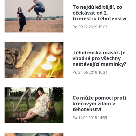
To nejdůležitější, co
očekávat od 2.
trimestru těhotenství
Po 09.12.2019 19:01
Těhotenská masáž. Je
vhodná pro všechny
nastávající maminky?
Po 24.06.2019 10:21
Co může pomoci proti
křečovým žilám v
těhotenství
Pá 14.09.2018 14:55