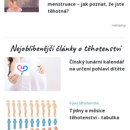
menstruace – jak poznat, že jste
těhotná?
Nejoblíbenější články o těhotenství
Čínský lunární kalendář
na určení pohlaví dítěte
Vývoj těhotenství
Týdny a měsíce
těhotenství - tabulka