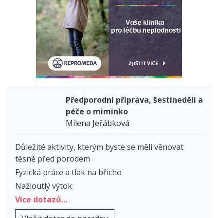
Předporodní příprava, šestinedělí a
péče o miminko
Milena Jeřábková
Důležité aktivity, kterým byste se měli věnovat
těsně před porodem
Fyzická práce a tlak na břicho
Nažloutlý výtok
Více dotazů...