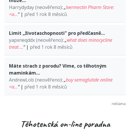
může…
Harrydyday (neověřeno)
:
„
Ivermectin Pharm Store:
<a…
“
|
před 1 rok 8 měsíců
Limit „životaschopnosti" pro předčasně…
yapxneqddx (neověřeno)
:
„
what does minocycline
treat …
“
|
před 1 rok 8 měsíců
Máte strach z porodu? Víme, co těhotným
maminkám…
AndrewLob (neověřeno)
:
„
buy semaglutide online
<a…
“
|
před 1 rok 8 měsíců
Těhotenská on-line poradna