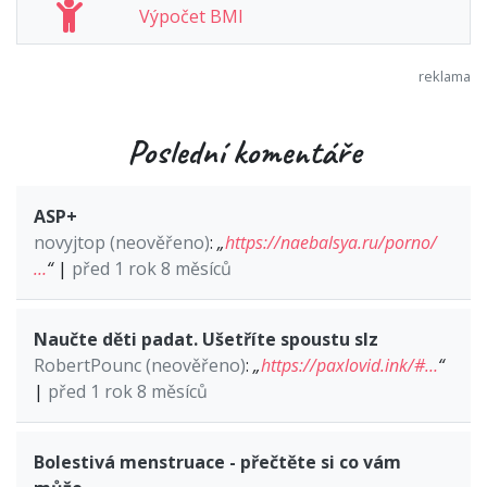
Výpočet BMI
Poslední komentáře
ASP+
novyjtop (neověřeno)
:
„
https://naebalsya.ru/porno/
…
“
|
před 1 rok 8 měsíců
Naučte děti padat. Ušetříte spoustu slz
RobertPounc (neověřeno)
:
„
https://paxlovid.ink/#…
“
|
před 1 rok 8 měsíců
Bolestivá menstruace - přečtěte si co vám