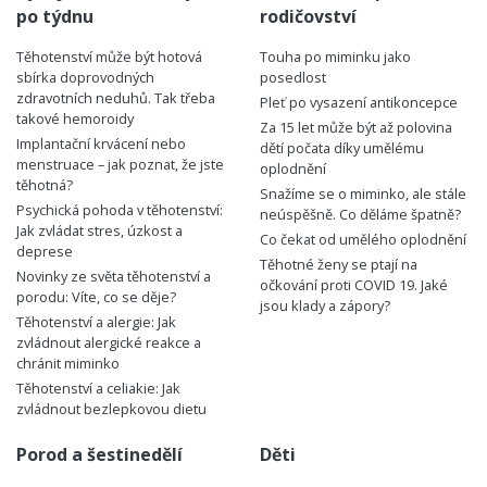
po týdnu
rodičovství
Těhotenství může být hotová
Touha po miminku jako
sbírka doprovodných
posedlost
zdravotních neduhů. Tak třeba
Pleť po vysazení antikoncepce
takové hemoroidy
Za 15 let může být až polovina
Implantační krvácení nebo
dětí počata díky umělému
menstruace – jak poznat, že jste
oplodnění
těhotná?
Snažíme se o miminko, ale stále
Psychická pohoda v těhotenství:
neúspěšně. Co děláme špatně?
Jak zvládat stres, úzkost a
Co čekat od umělého oplodnění
deprese
Těhotné ženy se ptají na
Novinky ze světa těhotenství a
očkování proti COVID 19. Jaké
porodu: Víte, co se děje?
jsou klady a zápory?
Těhotenství a alergie: Jak
zvládnout alergické reakce a
chránit miminko
Těhotenství a celiakie: Jak
zvládnout bezlepkovou dietu
Porod a šestinedělí
Děti