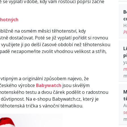
 se vyplatí v době, kdy vám rostoucí poprsí začne
B
c
ěhotných
H
ibližně na osmém měsíci těhotenství, kdy
P
ě dostačovat. Poté se již vyplatí pořídit si rovnou
 využijete ji po delší časové období než těhotenskou
L
ípadě nezapomeňte zvolit vhodnou velikost a střih,
p
y
m
m
í vtipným a originální způsobem najevo, že
 českého výrobce
Babywatch
jsou skvělým
M
hotenského testu a dvou čárek podělit o radostnou
t
důvtipnost. Na e-shopu Babywatch.cz, který je
A
 těhotenská trička s vánoční tématikou.
s
m