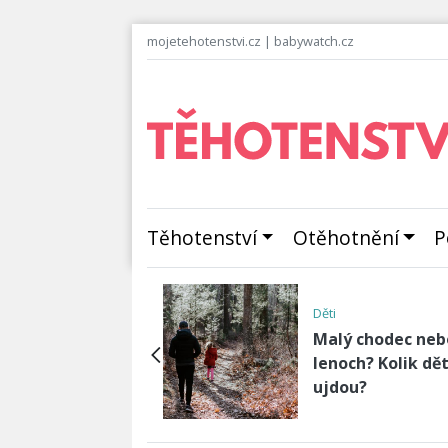
mojetehotenstvi.cz
|
babywatch.cz
Těhotenství
Otěhotnění
P
enství v období před
dem -…
Děti
příznaků porodu
Malý chodec neb
b jak poznat
lenoch? Kolik dět
házející finále
ujdou?
ot…