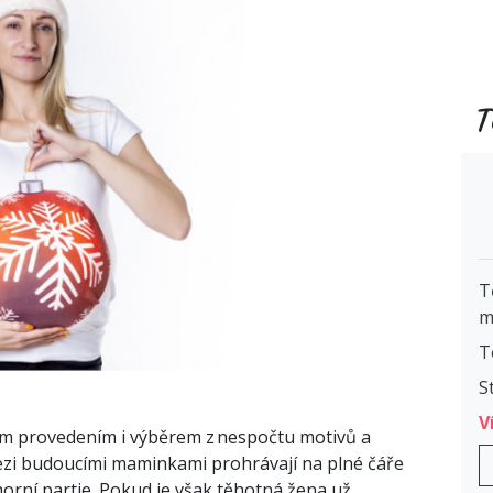
T
T
m
T
S
V
vým provedením i výběrem z nespočtu motivů a
ezi budoucími maminkami prohrávají na plné čáře
orní partie. Pokud je však těhotná žena už