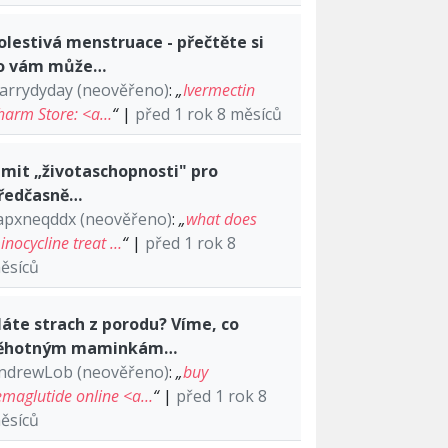
olestivá menstruace - přečtěte si
o vám může…
arrydyday (neověřeno)
:
„
Ivermectin
harm Store: <a…
“
|
před 1 rok 8 měsíců
imit „životaschopnosti" pro
ředčasně…
apxneqddx (neověřeno)
:
„
what does
inocycline treat …
“
|
před 1 rok 8
ěsíců
áte strach z porodu? Víme, co
ěhotným maminkám…
ndrewLob (neověřeno)
:
„
buy
emaglutide online <a…
“
|
před 1 rok 8
ěsíců