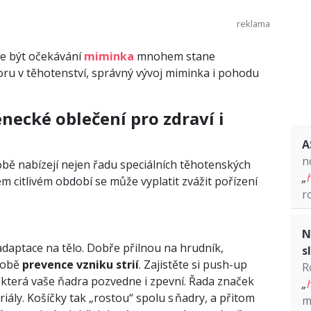
e být očekávání
miminka
mnohem stane
oru v těhotenství, správný vývoj miminka i pohodu
necké oblečení pro zdraví i
A
n
ě nabízejí nejen řadu speciálních těhotenských
„
em citlivém období se může vyplatit zvážit pořízení
r
N
adaptace na tělo. Dobře přilnou na hrudník,
s
době
prevence vzniku strií
. Zajistěte si push-up
R
která vaše ňadra pozvedne i zpevní. Řada značek
„
iály. Košíčky tak „rostou“ spolu s ňadry, a přitom
m