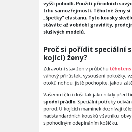
vyšší pohodlí. Použití přírodních sa
trhu samozřejmostí. Těhotné ženy s
„špetky“ elastanu. Tyto kousky skvěl
stáváte až v období gravidity, prode
slušivých modelů.
Proč si pořídit speciální
kojící) ženy?
Zdravotní stav žen v průběhu
těhotens
váhový přírůstek, vysoušení pokožky, vzni
otoků nohou, jistě pochopíte, jakou zát
Vašemu tělu i duši tak jako nikdy před 
spodní prádlo
. Speciální potřeby odívá
porod. U kojících maminek doznívají těle
nadstandardních kousků v šatníku: obvy
s pohodlným odepínáním košíčku.