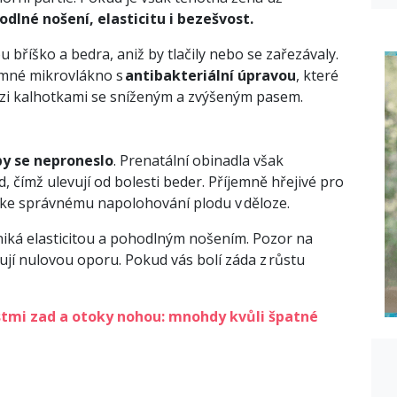
hodlné nošení, elasticitu i bezešvost.
bříško a bedra, aniž by tlačily nebo se zařezávaly.
jemné mikrovlákno s
antibakteriální úpravou
, které
mezi kalhotkami se sníženým a zvýšeným pasem.
by se neproneslo
. Prenatální obinadla však
, čímž ulevují od bolesti beder. Příjemně hřejivé pro
e ke správnému napolohování plodu v děloze.
niká elasticitou a pohodlným nošením. Pozor na
ují nulovou oporu. Pokud vás bolí záda z růstu
estmi zad a otoky nohou: mnohdy kvůli špatné