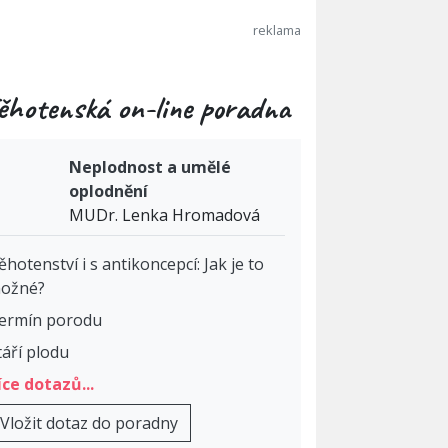
ěhotenská on-line poradna
Neplodnost a umělé
oplodnění
MUDr. Lenka Hromadová
ěhotenství i s antikoncepcí: Jak je to
ožné?
ermín porodu
táří plodu
íce dotazů...
Vložit dotaz do poradny