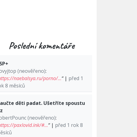
Poslední komentáře
SP+
ovyjtop (neověřeno)
:
https://naebalsya.ru/porno/…
“
|
před 1
ok 8 měsíců
aučte děti padat. Ušetříte spoustu
lz
obertPounc (neověřeno)
:
https://paxlovid.ink/#…
“
|
před 1 rok 8
ěsíců