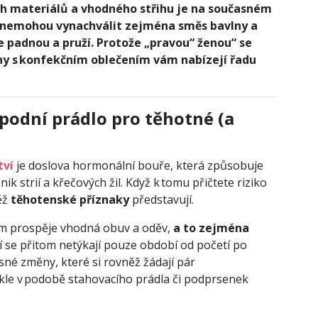
vých materiálů a vhodného střihu je na současném
i nemohou vynachválit zejména směs bavlny a
e padnou a pruží. Protože „pravou“ ženou“ se
jny s konfekčním oblečením vám nabízejí řadu
 spodní prádlo pro těhotné (a
tví
je doslova hormonální bouře, která způsobuje
k strií a křečových žil. Když k tomu přičtete riziko
ěž
těhotenské příznaky
představují.
tím prospěje vhodná obuv a oděv,
a to zejména
ní se přitom netýkají pouze období od početí po
sné změny, které si rovněž žádají pár
kle v podobě stahovacího prádla či podprsenek