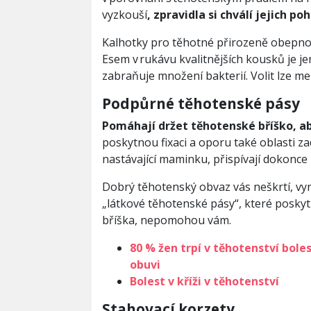
vyzkouší
, zpravidla si chválí jejich po
Kalhotky pro těhotné přirozeně obepnou 
Esem v rukávu kvalitnějších kousků je 
zabraňuje množení bakterií. Volit lze 
Podpůrné těhotenské pásy
Pomáhají držet těhotenské bříško, a
poskytnou fixaci a oporu také oblasti zad
nastávající maminku, přispívají dokonc
Dobrý těhotenský obvaz vás neškrtí, vy
„látkové těhotenské pásy“, které poskyt
bříška, nepomohou vám.
80 % žen trpí v těhotenství bol
obuvi
Bolest v kříži v těhotenství
Stahovací korzety