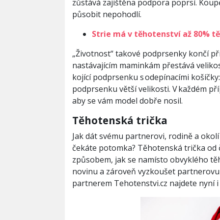
zůstává zajištěna podpora poprsí. Koupě
působit nepohodlí.
Strie má v těhotenství až 80% t
„Životnost“ takové podprsenky končí př
nastávajícím maminkám přestává velikostn
kojící podprsenku s odepínacími košíčky:
podprsenku větší velikosti. V každém př
aby se vám model dobře nosil.
Těhotenská trička
Jak dát svému partnerovi, rodině a okol
čekáte potomka? Těhotenská trička od
způsobem, jak se namísto obvyklého tě
novinu a zároveň vyzkoušet partnerovu 
partnerem Tehotenstvi.cz najdete nyní i