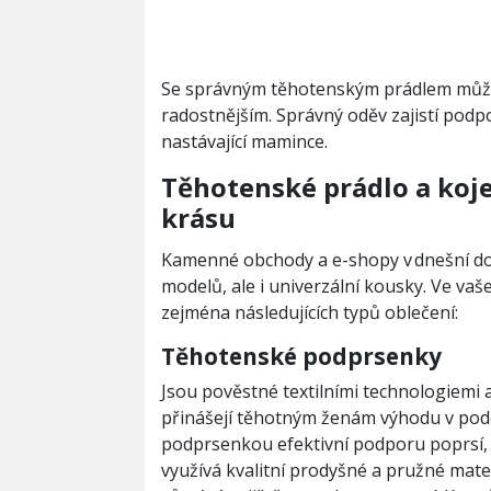
Se správným těhotenským prádlem můž
radostnějším. Správný oděv zajistí podp
nastávající mamince.
Těhotenské prádlo a koje
krásu
Kamenné obchody a e-shopy v dnešní dob
modelů, ale i univerzální kousky. Ve vaš
zejména následujících typů oblečení:
Těhotenské podprsenky
Jsou pověstné textilními technologiemi 
přinášejí těhotným ženám výhodu v po
podprsenkou efektivní podporu poprsí, 
využívá kvalitní prodyšné a pružné mater