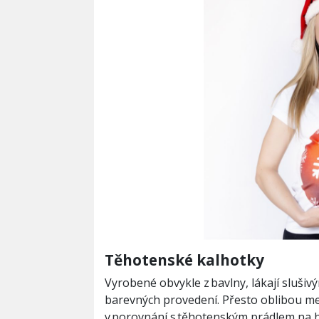
Těhotenské kalhotky
Vyrobené obvykle z bavlny, lákají sluši
barevných provedení. Přesto oblibou m
v porovnání s těhotenským prádlem na h