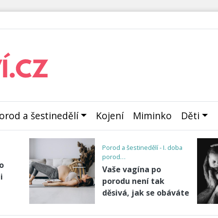
orod a šestinedělí
Kojení
Miminko
Děti
Porod a šestinedělí - I. doba
porod…
o
Vaše vagína po
i
porodu není tak
děsivá, jak se obáváte