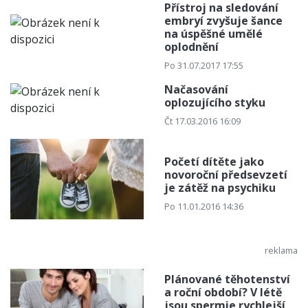
Přístroj na sledování
embryí zvyšuje šance
na úspěšné umělé
oplodnění
Po 31.07.2017 17:55
Načasování
oplozujícího styku
Čt 17.03.2016 16:09
Početí dítěte jako
novoroční předsevzetí
je zátěž na psychiku
Po 11.01.2016 14:36
Plánované těhotenství
a roční období? V létě
jsou spermie rychlejší,