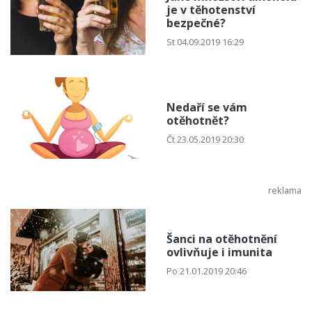
je v těhotenství
bezpečné?
St 04.09.2019 16:29
Nedaří se vám
otěhotnět?
Čt 23.05.2019 20:30
Šanci na otěhotnění
ovlivňuje i imunita
Po 21.01.2019 20:46