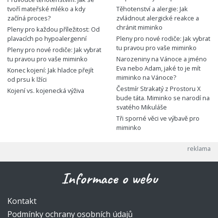
tvoří mateřské mléko a kdy
Těhotenství a alergie: Jak
začíná proces?
zvládnout alergické reakce a
chránit miminko
Pleny pro každou příležitost: Od
plavacích po hypoalergenní
Pleny pro nové rodiče: Jak vybrat
tu pravou pro vaše miminko
Pleny pro nové rodiče: Jak vybrat
tu pravou pro vaše miminko
Narozeniny na Vánoce a jméno
Eva nebo Adam, jaké to je mít
Konec kojení: Jak hladce přejít
miminko na Vánoce?
od prsu k lžíci
Čestmír Strakatý z Prostoru X
Kojení vs. kojenecká výživa
bude táta. Miminko se narodí na
svatého Mikuláše
Tři sporné věci ve výbavě pro
miminko
Informace o webu
Kontakt
Podmínky ochrany osobních údajů