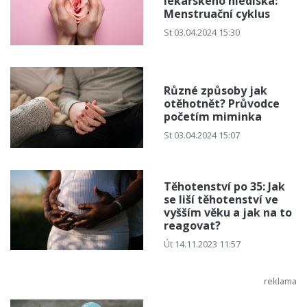
lékařského hlediska:
Menstruační cyklus
St 03.04.2024 15:30
Různé způsoby jak
otěhotnět? Průvodce
početím miminka
St 03.04.2024 15:07
Těhotenství po 35: Jak
se liší těhotenství ve
vyšším věku a jak na to
reagovat?
Út 14.11.2023 11:57