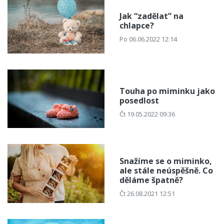
Jak “zadělat” na
chlapce?
Po 06.06.2022 12:14
Touha po miminku jako
posedlost
Čt 19.05.2022 09:36
Snažíme se o miminko,
ale stále neúspěšně. Co
děláme špatně?
Čt 26.08.2021 12:51