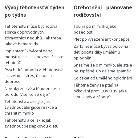
Vývoj těhotenství týden
Otěhotnění - plánované
po týdnu
rodičovství
Těhotenství může být hotová
Touha po miminku jako
sbírka doprovodných
posedlost
zdravotních neduhů. Tak třeba
Pleť po vysazení antikoncepce
takové hemoroidy
Za 15 let může být až polovina
Implantační krvácení nebo
dětí počata díky umělému
menstruace – jak poznat, že jste
oplodnění
těhotná?
Snažíme se o miminko, ale stále
Psychická pohoda v těhotenství:
neúspěšně. Co děláme špatně?
Jak zvládat stres, úzkost a
Co čekat od umělého oplodnění
deprese
Těhotné ženy se ptají na
Novinky ze světa těhotenství a
očkování proti COVID 19. Jaké
porodu: Víte, co se děje?
jsou klady a zápory?
Těhotenství a alergie: Jak
zvládnout alergické reakce a
chránit miminko
Těhotenství a celiakie: Jak
zvládnout bezlepkovou dietu