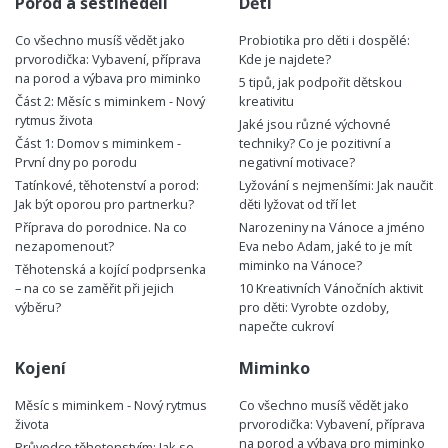
Porod a šestinedělí
Děti
Co všechno musíš vědět jako
Probiotika pro děti i dospělé:
prvorodička: Vybavení, příprava
Kde je najdete?
na porod a výbava pro miminko
5 tipů, jak podpořit dětskou
Část 2: Měsíc s miminkem - Nový
kreativitu
rytmus života
Jaké jsou různé výchovné
Část 1: Domov s miminkem -
techniky? Co je pozitivní a
První dny po porodu
negativní motivace?
Tatínkové, těhotenství a porod:
Lyžování s nejmenšími: Jak naučit
Jak být oporou pro partnerku?
děti lyžovat od tří let
Příprava do porodnice. Na co
Narozeniny na Vánoce a jméno
nezapomenout?
Eva nebo Adam, jaké to je mít
miminko na Vánoce?
Těhotenská a kojící podprsenka
– na co se zaměřit při jejich
10 Kreativních Vánočních aktivit
výběru?
pro děti: Vyrobte ozdoby,
napečte cukroví
Kojení
Miminko
Měsíc s miminkem - Nový rytmus
Co všechno musíš vědět jako
života
prvorodička: Vybavení, příprava
na porod a výbava pro miminko
Průvodce těhotenstvím: Jak se