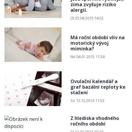
zima zvyšuje riziko
alergií.
Út 25.08.2015 14:22
Má roční období vliv na
motorický vývoj
miminka?
Ne 04.01.2015 11:34
Ovulační kalendář a
graf bazální teploty ke
stažení
So 13.12.2014 11:53
Z hlediska vhodného
ročního období
St 11.01.2012 10:19