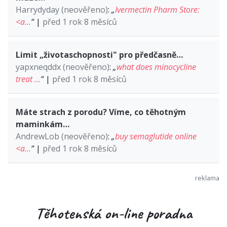
Harrydyday (neověřeno)
:
„
Ivermectin Pharm Store:
<a…
“
|
před 1 rok 8 měsíců
Limit „životaschopnosti" pro předčasně…
yapxneqddx (neověřeno)
:
„
what does minocycline
treat …
“
|
před 1 rok 8 měsíců
Máte strach z porodu? Víme, co těhotným
maminkám…
AndrewLob (neověřeno)
:
„
buy semaglutide online
<a…
“
|
před 1 rok 8 měsíců
Těhotenská on-line poradna