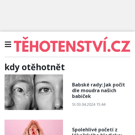
kdy otěhotnět
Babské rady: Jak počít
dle moudra našich
babiček
St 03.04.2024 15:44
Spolehlivé početí z