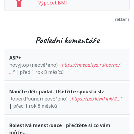
Výpočet BMI
Poslední komentáře
ASP+
novyjtop (neověřeno)
:
„
https://naebalsya.ru/porno/
…
“
|
před 1 rok 8 měsíců
Naučte děti padat. Ušetříte spoustu slz
RobertPounc (neověřeno)
:
„
https://paxlovid.ink/#…
“
|
před 1 rok 8 měsíců
Bolestivá menstruace - přečtěte si co vám
může…