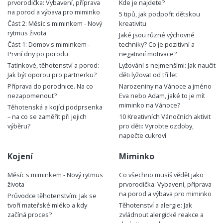
prvorodička: Vybavení, příprava
Kde je najdete?
na porod a výbava pro miminko
5 tipů, jak podpořit dětskou
Část 2: Měsíc s miminkem - Nový
kreativitu
rytmus života
Jaké jsou různé výchovné
Část 1: Domov s miminkem -
techniky? Co je pozitivní a
První dny po porodu
negativní motivace?
Tatínkové, těhotenství a porod:
Lyžování s nejmenšími: Jak naučit
Jak být oporou pro partnerku?
děti lyžovat od tří let
Příprava do porodnice. Na co
Narozeniny na Vánoce a jméno
nezapomenout?
Eva nebo Adam, jaké to je mít
miminko na Vánoce?
Těhotenská a kojící podprsenka
– na co se zaměřit při jejich
10 Kreativních Vánočních aktivit
výběru?
pro děti: Vyrobte ozdoby,
napečte cukroví
Kojení
Miminko
Měsíc s miminkem - Nový rytmus
Co všechno musíš vědět jako
života
prvorodička: Vybavení, příprava
na porod a výbava pro miminko
Průvodce těhotenstvím: Jak se
tvoří mateřské mléko a kdy
Těhotenství a alergie: Jak
začíná proces?
zvládnout alergické reakce a