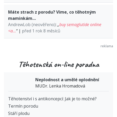
Máte strach z porodu? Víme, co těhotným
maminkám…
AndrewLob (neověřeno)
:
„
buy semaglutide online
<a…
“
|
před 1 rok 8 měsíců
Těhotenská on-line poradna
Neplodnost a umělé oplodnění
MUDr. Lenka Hromadová
Těhotenství i s antikoncepcí: Jak je to možné?
Termín porodu
Stáří plodu