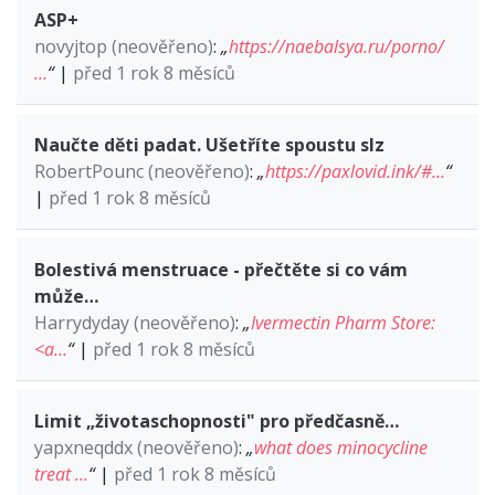
ASP+
novyjtop (neověřeno)
:
„
https://naebalsya.ru/porno/
…
“
|
před 1 rok 8 měsíců
Naučte děti padat. Ušetříte spoustu slz
RobertPounc (neověřeno)
:
„
https://paxlovid.ink/#…
“
|
před 1 rok 8 měsíců
Bolestivá menstruace - přečtěte si co vám
může…
Harrydyday (neověřeno)
:
„
Ivermectin Pharm Store:
<a…
“
|
před 1 rok 8 měsíců
Limit „životaschopnosti" pro předčasně…
yapxneqddx (neověřeno)
:
„
what does minocycline
treat …
“
|
před 1 rok 8 měsíců