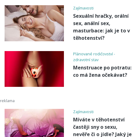
Zajímavosti
Sexuální hračky, orální
sex, anální sex,
masturbace: jak je to v
těhotenství?
Plánované rodičovství -
zdravotní stav
Menstruace po potratu:
co má žena očekávat?
Zajímavosti
Míváte v těhotenství
častěji sny o sexu,
nevěře či o jídle? Jaký je