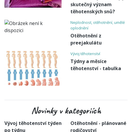
skutečný význam
těhotenských snů?
Neplodnost, otěhotnění, umělé
oplodnění
Otěhotnění z
preejakulátu
Vývoj těhotenství
Týdny a měsíce
těhotenství - tabulka
Novinky v kategoriích
Vývoj těhotenství týden
Otěhotnění - plánované
po týdnu
rodičovství