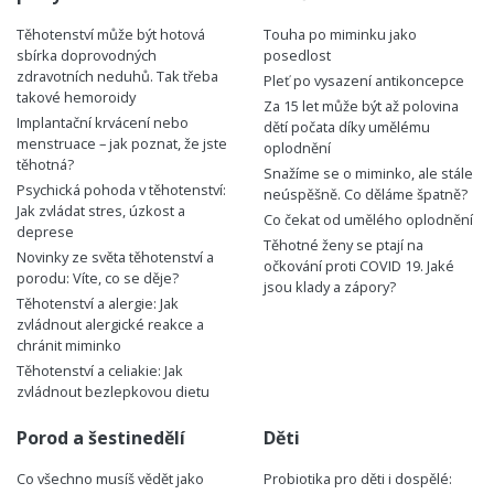
Těhotenství může být hotová
Touha po miminku jako
sbírka doprovodných
posedlost
zdravotních neduhů. Tak třeba
Pleť po vysazení antikoncepce
takové hemoroidy
Za 15 let může být až polovina
Implantační krvácení nebo
dětí počata díky umělému
menstruace – jak poznat, že jste
oplodnění
těhotná?
Snažíme se o miminko, ale stále
Psychická pohoda v těhotenství:
neúspěšně. Co děláme špatně?
Jak zvládat stres, úzkost a
Co čekat od umělého oplodnění
deprese
Těhotné ženy se ptají na
Novinky ze světa těhotenství a
očkování proti COVID 19. Jaké
porodu: Víte, co se děje?
jsou klady a zápory?
Těhotenství a alergie: Jak
zvládnout alergické reakce a
chránit miminko
Těhotenství a celiakie: Jak
zvládnout bezlepkovou dietu
Porod a šestinedělí
Děti
Co všechno musíš vědět jako
Probiotika pro děti i dospělé: