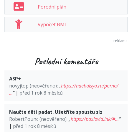
Porodní plán
Výpočet BMI
Poslední komentáře
ASP+
novyjtop (neověřeno)
:
„
https://naebalsya.ru/porno/
…
“
|
před 1 rok 8 měsíců
Naučte děti padat. Ušetříte spoustu slz
RobertPounc (neověřeno)
:
„
https://paxlovid.ink/#…
“
|
před 1 rok 8 měsíců