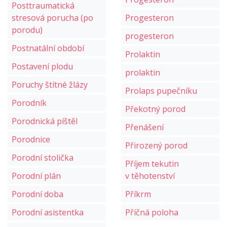
Posttraumatická
stresová porucha (po
Progesteron
porodu)
progesteron
Postnatální období
Prolaktin
Postavení plodu
prolaktin
Poruchy štítné žlázy
Prolaps pupečníku
Porodník
Překotný porod
Porodnická píštěl
Přenášení
Porodnice
Přirozený porod
Porodní stolička
Příjem tekutin
Porodní plán
v těhotenství
Porodní doba
Příkrm
Porodní asistentka
Příčná poloha