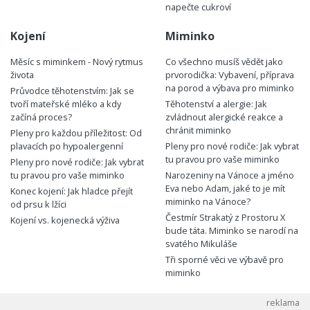
napečte cukroví
Kojení
Miminko
Měsíc s miminkem - Nový rytmus
Co všechno musíš vědět jako
života
prvorodička: Vybavení, příprava
na porod a výbava pro miminko
Průvodce těhotenstvím: Jak se
tvoří mateřské mléko a kdy
Těhotenství a alergie: Jak
začíná proces?
zvládnout alergické reakce a
chránit miminko
Pleny pro každou příležitost: Od
plavacích po hypoalergenní
Pleny pro nové rodiče: Jak vybrat
tu pravou pro vaše miminko
Pleny pro nové rodiče: Jak vybrat
tu pravou pro vaše miminko
Narozeniny na Vánoce a jméno
Eva nebo Adam, jaké to je mít
Konec kojení: Jak hladce přejít
miminko na Vánoce?
od prsu k lžíci
Čestmír Strakatý z Prostoru X
Kojení vs. kojenecká výživa
bude táta. Miminko se narodí na
svatého Mikuláše
Tři sporné věci ve výbavě pro
miminko