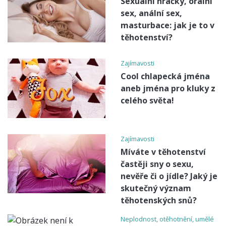
Sexuální hračky, orální
sex, anální sex,
masturbace: jak je to v
těhotenství?
Zajímavosti
Cool chlapecká jména
aneb jména pro kluky z
celého světa!
Zajímavosti
Míváte v těhotenství
častěji sny o sexu,
nevěře či o jídle? Jaký je
skutečný význam
těhotenských snů?
Neplodnost, otěhotnění, umělé