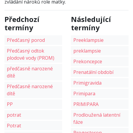
zvládání nároků role matky.
Předchozí
Následující
termíny
termíny
Předčasný porod
Preeklampsie
Předčasný odtok
preklampsie
plodové vody (PROM)
Prekoncepce
předčasně narozené
Prenatální období
dítě
Primigravida
Předčasně narozené
dítě
Primipara
PP
PRIMIPARA
potrat
Prodloužená latentní
fáze
Potrat
Progesteron