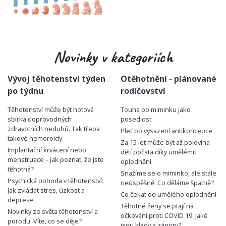
Novinky v kategoriích
Vývoj těhotenství týden
Otěhotnění - plánované
po týdnu
rodičovství
Těhotenství může být hotová
Touha po miminku jako
sbírka doprovodných
posedlost
zdravotních neduhů. Tak třeba
Pleť po vysazení antikoncepce
takové hemoroidy
Za 15 let může být až polovina
Implantační krvácení nebo
dětí počata díky umělému
menstruace – jak poznat, že jste
oplodnění
těhotná?
Snažíme se o miminko, ale stále
Psychická pohoda v těhotenství:
neúspěšně. Co děláme špatně?
Jak zvládat stres, úzkost a
Co čekat od umělého oplodnění
deprese
Těhotné ženy se ptají na
Novinky ze světa těhotenství a
očkování proti COVID 19. Jaké
porodu: Víte, co se děje?
jsou klady a zápory?