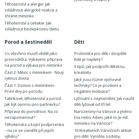
Těhotenství a alergie: Jak
zvládnout alergické reakce a
chránit miminko
Těhotenství a celiakie: Jak
zvládnout bezlepkovou dietu
Porod a šestinedělí
Děti
Co všechno musíš vědět jako
Probiotika pro děti i dospělé:
prvorodička: Vybavení, příprava
Kde je najdete?
na porod a výbava pro miminko
5 tipů, jak podpořit dětskou
Část 2: Měsíc s miminkem - Nový
kreativitu
rytmus života
Jaké jsou různé výchovné
Část 1: Domov s miminkem -
techniky? Co je pozitivní a
První dny po porodu
negativní motivace?
Tatínkové, těhotenství a porod:
Lyžování s nejmenšími: Jak naučit
Jak být oporou pro partnerku?
děti lyžovat od tří let
Příprava do porodnice. Na co
Narozeniny na Vánoce a jméno
nezapomenout?
Eva nebo Adam, jaké to je mít
miminko na Vánoce?
Těhotenská a kojící podprsenka
– na co se zaměřit při jejich
10 Kreativních Vánočních aktivit
výběru?
pro děti: Vyrobte ozdoby,