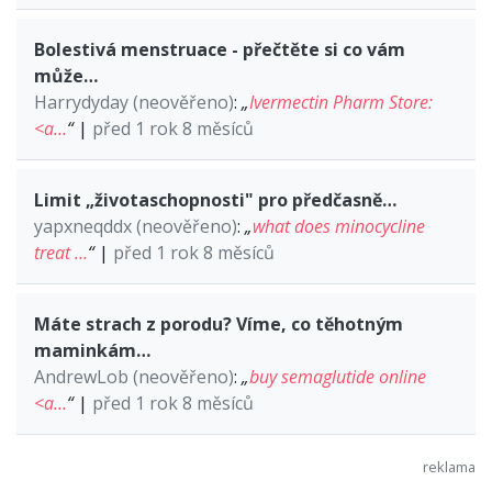
Bolestivá menstruace - přečtěte si co vám
může…
Harrydyday (neověřeno)
:
„
Ivermectin Pharm Store:
<a…
“
|
před 1 rok 8 měsíců
Limit „životaschopnosti" pro předčasně…
yapxneqddx (neověřeno)
:
„
what does minocycline
treat …
“
|
před 1 rok 8 měsíců
Máte strach z porodu? Víme, co těhotným
maminkám…
AndrewLob (neověřeno)
:
„
buy semaglutide online
<a…
“
|
před 1 rok 8 měsíců