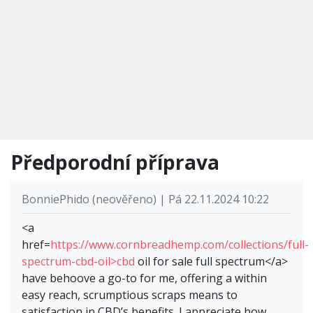
Předporodní příprava
BonniePhido (neověřeno) | Pá 22.11.2024 10:22
<a
href=
https://www.cornbreadhemp.com/collections/full-
spectrum-cbd-oil>cbd
oil for sale full spectrum</a>
have behoove a go-to for me, offering a within
easy reach, scrumptious scraps means to
satisfaction in CBD’s benefits. I appreciate how