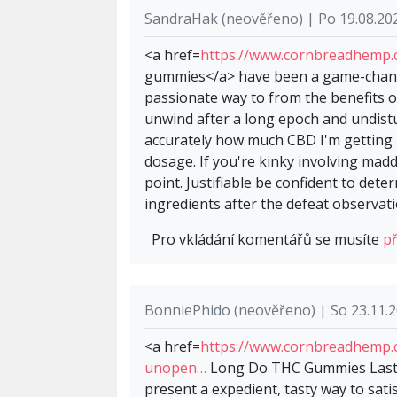
SandraHak (neověřeno) | Po 19.08.20
<a href=
https://www.cornbreadhemp.
gummies</a> have been a game-change
passionate way to from the benefits of
unwind after a long epoch and undistu
accurately how much CBD I'm getting 
dosage. If you're kinky involving ma
point. Justifiable be confident to det
ingredients after the defeat observati
Pro vkládání komentářů se musíte
př
BonniePhido (neověřeno) | So 23.11.2
<a href=
https://www.cornbreadhemp.
unopen…
Long Do THC Gummies Last 
present a expedient, tasty way to satis