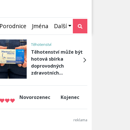
Porodnice
Jména
Další
Děti
Naučte děti padat.
Ušetříte spoustu slz
Novorozenec
Kojenec