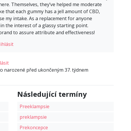
where. Themselves, they’ve helped me moderate
like that each gummy has a jell amount of CBD,
e my intake. As a replacement for anyone
n the interest of a glassy starting point.
brand to assure attribute and effectiveness!
ihlásit
lásit
ko narozené před ukončeným 37. týdnem
Následující termíny
Preeklampsie
preklampsie
Prekoncepce