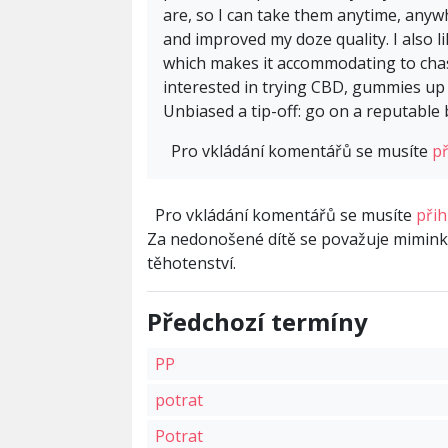
are, so I can take them anytime, any
and improved my doze quality. I also 
which makes it accommodating to chas
interested in trying CBD, gummies up i
Unbiased a tip-off: go on a reputable 
Pro vkládání komentářů se musíte
př
Pro vkládání komentářů se musíte
přih
Za nedonošené dítě se považuje mimin
těhotenství.
Předchozí termíny
PP
potrat
Potrat