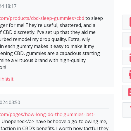
24 18:17
com/products/cbd-sleep-gummies>cbd
to sleep
r for me! They're useful, shattered, and a
 CBD discreetly. I've set up that they aid me
rbed remodel my drop quality. Extra, wily
in each gummy makes it easy to make it my
ddening CBD, gummies are a capacious starting
ermine a virtuous brand with high-quality
on!
ihlásit
024 03:50
com/pages/how-long-do-thc-gummies-last-
Unopened</a> have behoove a go-to owing me,
faction in CBD’s benefits. I worth how tactful they