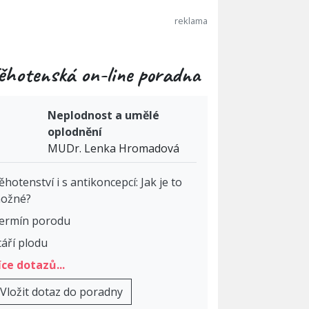
ěhotenská on-line poradna
Neplodnost a umělé
oplodnění
MUDr. Lenka Hromadová
ěhotenství i s antikoncepcí: Jak je to
ožné?
ermín porodu
táří plodu
íce dotazů...
Vložit dotaz do poradny