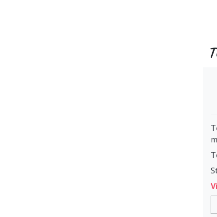
T
T
m
T
S
V