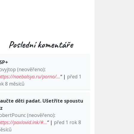
Poslední komentáře
SP+
ovyjtop (neověřeno)
:
https://naebalsya.ru/porno/…
“
|
před 1
ok 8 měsíců
aučte děti padat. Ušetříte spoustu
lz
obertPounc (neověřeno)
:
https://paxlovid.ink/#…
“
|
před 1 rok 8
ěsíců