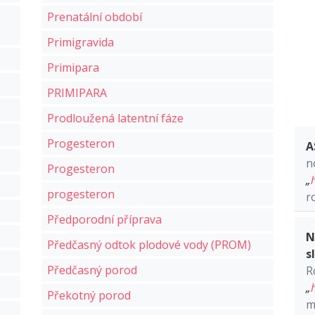
Prenatální období
Primigravida
Primipara
PRIMIPARA
Prodloužená latentní fáze
Progesteron
A
n
Progesteron
„
progesteron
r
Předporodní příprava
N
Předčasný odtok plodové vody (PROM)
s
Předčasný porod
R
„
Překotný porod
m