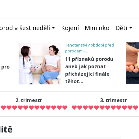
orod a šestinedělí
Kojení
Miminko
Děti
III. trimestr - Vývoj plodu a
růst…
ství
Třetí trimestr:
žícím
Poslední přípravy a
očekávání
2. trimestr
3. trimestr
ítě