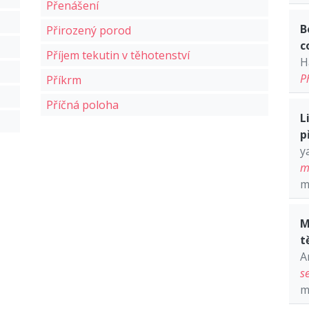
Přenášení
B
Přirozený porod
c
Příjem tekutin v těhotenství
H
P
Příkrm
Příčná poloha
L
p
y
m
m
M
t
A
s
m