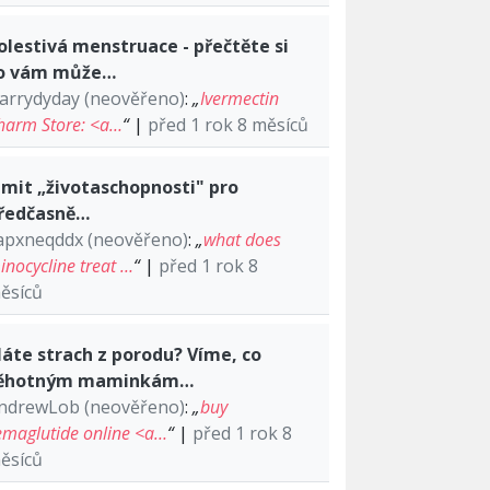
olestivá menstruace - přečtěte si
o vám může…
arrydyday (neověřeno)
:
„
Ivermectin
harm Store: <a…
“
|
před 1 rok 8 měsíců
imit „životaschopnosti" pro
ředčasně…
apxneqddx (neověřeno)
:
„
what does
inocycline treat …
“
|
před 1 rok 8
ěsíců
áte strach z porodu? Víme, co
ěhotným maminkám…
ndrewLob (neověřeno)
:
„
buy
emaglutide online <a…
“
|
před 1 rok 8
ěsíců