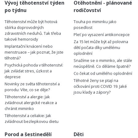
Vývoj těhotenství týden
Otěhotnění - plánované
po týdnu
rodičovství
Těhotenství může být hotová
Touha po miminku jako
sbírka doprovodných
posedlost
zdravotních neduhů. Tak třeba
Pleť po vysazení antikoncepce
takové hemoroidy
Za 15 let může být až polovina
Implantační krvácení nebo
dětí počata díky umělému
menstruace – jak poznat, že jste
oplodnění
těhotná?
Snažíme se o miminko, ale stále
Psychická pohoda v těhotenství:
neúspěšně. Co děláme špatně?
Jak zvládat stres, úzkost a
Co čekat od umělého oplodnění
deprese
Těhotné ženy se ptají na
Novinky ze světa těhotenství a
očkování proti COVID 19. Jaké
porodu: Víte, co se děje?
jsou klady a zápory?
Těhotenství a alergie: Jak
zvládnout alergické reakce a
chránit miminko
Těhotenství a celiakie: Jak
zvládnout bezlepkovou dietu
Porod a šestinedělí
Děti