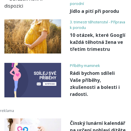
porodní
Jídlo a pití při porodu
3. trimestr těhotenství - Příprava
k porodu
10 otázek, které Googlí
každá těhotná žena ve
třetím trimestru
Příběhy maminek
Rádi bychom sdíleli
Vaše příběhy,
zkušenosti a bolesti i
radosti.
Čínský lunární kalendář
na určení pohlaví dítěte