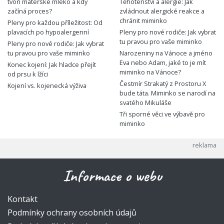
tvoří mateřské mléko a kdy
Těhotenství a alergie: Jak
začíná proces?
zvládnout alergické reakce a
chránit miminko
Pleny pro každou příležitost: Od
plavacích po hypoalergenní
Pleny pro nové rodiče: Jak vybrat
tu pravou pro vaše miminko
Pleny pro nové rodiče: Jak vybrat
tu pravou pro vaše miminko
Narozeniny na Vánoce a jméno
Eva nebo Adam, jaké to je mít
Konec kojení: Jak hladce přejít
miminko na Vánoce?
od prsu k lžíci
Čestmír Strakatý z Prostoru X
Kojení vs. kojenecká výživa
bude táta. Miminko se narodí na
svatého Mikuláše
Tři sporné věci ve výbavě pro
miminko
Informace o webu
Kontakt
Podmínky ochrany osobních údajů