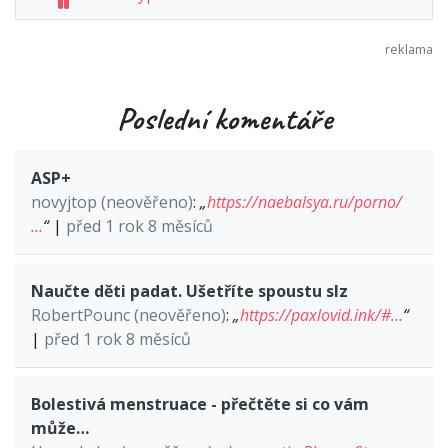
Poslední komentáře
ASP+
novyjtop (neověřeno)
:
„
https://naebalsya.ru/porno/
…
“
|
před 1 rok 8 měsíců
Naučte děti padat. Ušetříte spoustu slz
RobertPounc (neověřeno)
:
„
https://paxlovid.ink/#…
“
|
před 1 rok 8 měsíců
Bolestivá menstruace - přečtěte si co vám
může…