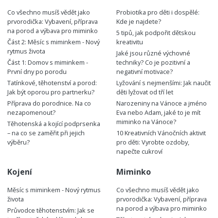
Co všechno musíš vědět jako
Probiotika pro děti i dospělé:
prvorodička: Vybavení, příprava
Kde je najdete?
na porod a výbava pro miminko
5 tipů, jak podpořit dětskou
Část 2: Měsíc s miminkem - Nový
kreativitu
rytmus života
Jaké jsou různé výchovné
Část 1: Domov s miminkem -
techniky? Co je pozitivní a
První dny po porodu
negativní motivace?
Tatínkové, těhotenství a porod:
Lyžování s nejmenšími: Jak naučit
Jak být oporou pro partnerku?
děti lyžovat od tří let
Příprava do porodnice. Na co
Narozeniny na Vánoce a jméno
nezapomenout?
Eva nebo Adam, jaké to je mít
miminko na Vánoce?
Těhotenská a kojící podprsenka
– na co se zaměřit při jejich
10 Kreativních Vánočních aktivit
výběru?
pro děti: Vyrobte ozdoby,
napečte cukroví
Kojení
Miminko
Měsíc s miminkem - Nový rytmus
Co všechno musíš vědět jako
života
prvorodička: Vybavení, příprava
na porod a výbava pro miminko
Průvodce těhotenstvím: Jak se