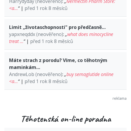
Harrydyday (neověřeno)
:
„
Ivermectin Pharm Store:
<a…
“
|
před 1 rok 8 měsíců
Limit „životaschopnosti" pro předčasně…
yapxneqddx (neověřeno)
:
„
what does minocycline
treat …
“
|
před 1 rok 8 měsíců
Máte strach z porodu? Víme, co těhotným
maminkám…
AndrewLob (neověřeno)
:
„
buy semaglutide online
<a…
“
|
před 1 rok 8 měsíců
Těhotenská on-line poradna