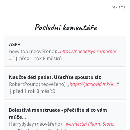
Poslední komentáře
ASP+
novyjtop (neověřeno)
:
„
https://naebalsya.ru/porno/
…
“
|
před 1 rok 8 měsíců
Naučte děti padat. Ušetříte spoustu slz
RobertPounc (neověřeno)
:
„
https://paxlovid.ink/#…
“
|
před 1 rok 8 měsíců
Bolestivá menstruace - přečtěte si co vám
může…
Harrydyday (neověřeno)
:
„
Ivermectin Pharm Store: