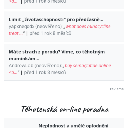
<a…
“
|
před 1 rok 8 měsíců
Limit „životaschopnosti" pro předčasně…
yapxneqddx (neověřeno)
:
„
what does minocycline
treat …
“
|
před 1 rok 8 měsíců
Máte strach z porodu? Víme, co těhotným
maminkám…
AndrewLob (neověřeno)
:
„
buy semaglutide online
<a…
“
|
před 1 rok 8 měsíců
Těhotenská on-line poradna
Neplodnost a umělé oplodnění