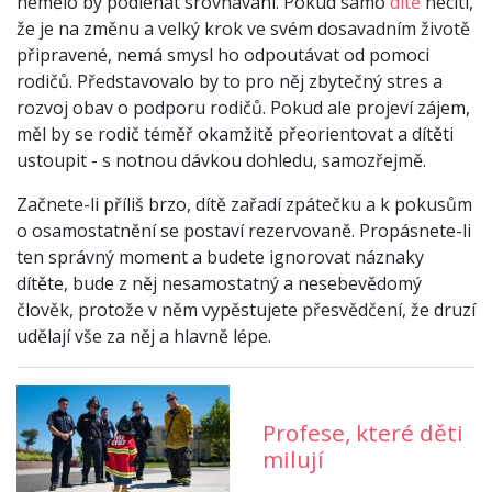
nemělo by podléhat srovnávání. Pokud samo
dítě
necítí,
že je na změnu a velký krok ve svém dosavadním životě
připravené, nemá smysl ho odpoutávat od pomoci
rodičů. Představovalo by to pro něj zbytečný stres a
rozvoj obav o podporu rodičů. Pokud ale projeví zájem,
měl by se rodič téměř okamžitě přeorientovat a dítěti
ustoupit - s notnou dávkou dohledu, samozřejmě.
Začnete-li příliš brzo, dítě zařadí zpátečku a k pokusům
o osamostatnění se postaví rezervovaně. Propásnete-li
ten správný moment a budete ignorovat náznaky
dítěte, bude z něj nesamostatný a nesebevědomý
člověk, protože v něm vypěstujete přesvědčení, že druzí
udělají vše za něj a hlavně lépe.
Profese, které děti
milují