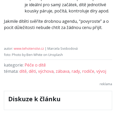
je ideální pro samý začátek, dítě jednotlivé
kousky páruje, počítá, kontroluje díry apod.
Jakmile dítěti svěříte drobnou agendu, “povyroste” a o
pocit důležitosti nebude chtít za žádnou cenu přijít.
autor:
www.tehotenstvi.cz
| Marcela Svobodová
foto: Photo by Ben White on Unsplash
kategorie:
Péče o dítě
témata:
dítě
,
děti
,
výchova
,
zábava
,
rady
,
rodiče
,
vývoj
Diskuze k článku