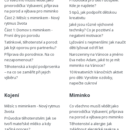
prvorodička: Vybavení, příprava
Kde je najdete?
na porod a výbava pro miminko
5 tipů, jak podpořit dětskou
Část 2: Měsíc s miminkem - Nový
kreativitu
rytmus života
Jaké jsou různé výchovné
Část 1: Domov s miminkem -
techniky? Co je pozitivní a
První dny po porodu
negativní motivace?
Tatínkové, těhotenství a porod:
Lyžování s nejmenšími: Jak naučit
Jak být oporou pro partnerku?
děti lyžovat od tří let
Příprava do porodnice. Na co
Narozeniny na Vánoce a jméno
nezapomenout?
Eva nebo Adam, jaké to je mít
miminko na Vánoce?
Těhotenská a kojící podprsenka
– na co se zaměřit při jejich
10 Kreativních Vánočních aktivit
výběru?
pro děti: Vyrobte ozdoby,
napečte cukroví
Kojení
Miminko
Měsíc s miminkem - Nový rytmus
Co všechno musíš vědět jako
života
prvorodička: Vybavení, příprava
na porod a výbava pro miminko
Průvodce těhotenstvím: Jak se
tvoří mateřské mléko a kdy
Těhotenství a alergie: Jak
začíná proces?
zvládnout alergické reakce a