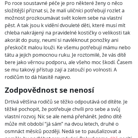
Po roce soustavné péče je pro některé ženy o něco
složitější přiznat si, že malí uličníci potřebují rozlet a
možnost prozkoumávat svět kolem sebe na vlastní
pěst. A tak jsou k vidění dvouleté děti, které musí mít
chleba nakrájený na pravidelné kostičky o velikosti tak
akorát do pusy, neumí si navléknout ponožky ani
přeskočit malou louži. Ke všemu potřebují mámu nebo
tátu a jejich pomocnou ruku. Je roztomilé, že vás dítě
bere jako věrnou podporu, ale všeho moc škodí. Časem
se mu takový přístup zají a zatouží po volnosti. A
rodičům to dá hlasitě najevo.
Zodpovědnost se nenosí
Drtivá většina rodičů se těžko odpoutává od dítěte. Je
těžké pochopit, že potřebuje chvíli pro sebe a svůj
vlastní rozvoj. Nic se ale nemá přehánět. Jedno dítě
může mít období “já sám” na dvou letech, druhé o
osmnáct měsíců později. Nedá se to paušalizovat a