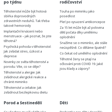
po týdnu
rodičovství
Těhotenství může být hotová
Touha po miminku jako
sbírka doprovodných
posedlost
zdravotních neduhů. Tak třeba
Pleť po vysazení antikoncepce
takové hemoroidy
Za 15 let může být až polovina
Implantační krvácení nebo
dětí počata díky umělému
menstruace – jak poznat, že jste
oplodnění
těhotná?
Snažíme se o miminko, ale stále
Psychická pohoda v těhotenství:
neúspěšně. Co děláme špatně?
Jak zvládat stres, úzkost a
Co čekat od umělého oplodnění
deprese
Těhotné ženy se ptají na
Novinky ze světa těhotenství a
očkování proti COVID 19. Jaké
porodu: Víte, co se děje?
jsou klady a zápory?
Těhotenství a alergie: Jak
zvládnout alergické reakce a
chránit miminko
Těhotenství a celiakie: Jak
zvládnout bezlepkovou dietu
Porod a šestinedělí
Děti
Co všechno musíš vědět jako
Probiotika pro děti i dospělé: