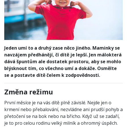
Jeden umí to a druhý zase něco jiného. Maminky se
navzájem předhánějí, čí dítě je lepší. Jen málokterá
dává špuntům ale dostatek prostoru, aby se mohlo
blýsknout tím, co všechno umí a dokáže. Osmělte
se a postavte dítě čelem k zodpovědnosti.
Změna režimu
První měsíce je na vás dítě plně závislé. Nejde jen o
krmení nebo přebalování, nezvládne ani prudší pohyb a
přetočení se na bok nebo na břicho. Když už se zadaří,
je to pro celou rodinu velký milník a ohromný úspěch.