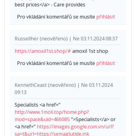
best prices</a> - Care provides
Pro vkládání komentářů se musíte
přihlásit
Russellher (neověřeno) | Ne 03.11.2024 08:37
https://amoxil1st.shop/#
amoxil 1st shop
Pro vkládání komentářů se musíte
přihlásit
KennethCeast (neověřeno) | Ne 03.11.2024
09:13
Specialists <a href="
http://www.1moli.top/home.php?
mod=space&uid=466085
">Specialists</a> or
<a href="
https://images.google.com.vn/url?
sa=t&url=https://semaglutide.ink