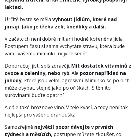
laktaci.
Určitě byste se měla
vyhnout jídlům, které nad
jímají. Jako je třeba zelí, knedlíky a další.
V začátcích není dobré mít ani hodně kořeněná jídla.
Postupem času si sama vychytáte stravu, která bude
vám i vašemu miminku nejvíce sedět.
Doporučuji jíst, spíš zdravěji.
Mít dostatek vitamínů z
ovoce a zeleniny, nebo ryb
. Ale
pozor například na
jahody,
které jsou velmi agresivní. Miminko se po nich
může osypat, stejně jako po oříškách. S těmito
surovinami buďte opatrní!
A dále také hroznové víno. V těle kvasí, a tedy není tak
nejlepší pro vašeho drahouška.
Samozřejmě
největší pozor dávejte v prvních
týdnech a měsících
, postupně můžete zkoušet, co