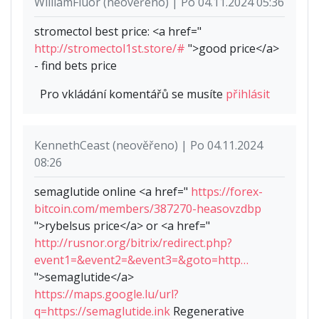
WilliamFluor (neověřeno) | Po 04.11.2024 05:36
stromectol best price: <a href="
http://stromectol1st.store/#
">good price</a>
- find bets price
Pro vkládání komentářů se musíte
přihlásit
KennethCeast (neověřeno) | Po 04.11.2024
08:26
semaglutide online <a href="
https://forex-
bitcoin.com/members/387270-heasovzdbp
">rybelsus price</a> or <a href="
http://rusnor.org/bitrix/redirect.php?
event1=&event2=&event3=&goto=http…
">semaglutide</a>
https://maps.google.lu/url?
q=https://semaglutide.ink
Regenerative