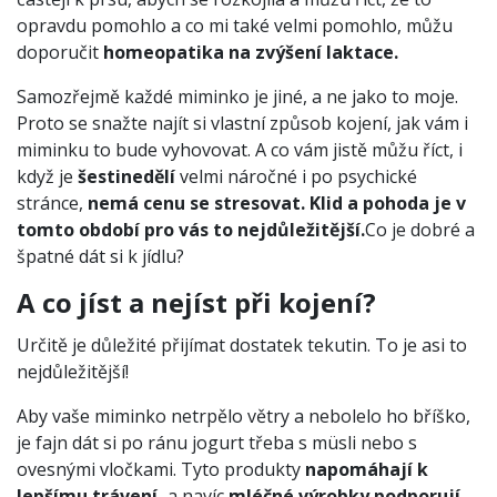
opravdu pomohlo a co mi také velmi pomohlo, můžu
doporučit
homeopatika na zvýšení laktace.
Samozřejmě každé miminko je jiné, a ne jako to moje.
Proto se snažte najít si vlastní způsob kojení, jak vám i
miminku to bude vyhovovat. A co vám jistě můžu říct, i
když je
šestinedělí
velmi náročné i po psychické
stránce,
nemá cenu se stresovat.
Klid a pohoda je v
tomto období pro vás to nejdůležitější.
Co je dobré a
špatné dát si k jídlu?
A co jíst a nejíst při kojení?
Určitě je důležité přijímat dostatek tekutin. To je asi to
nejdůležitější!
Aby vaše miminko netrpělo větry a nebolelo ho bříško,
je fajn dát si po ránu jogurt třeba s müsli nebo s
ovesnými vločkami. Tyto produkty
napomáhají k
lepšímu trávení,
a navíc
mléčné výrobky podporují