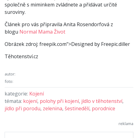
společně s miminkem zvládnete a přidávat určité
suroviny.
Článek pro vás připravila Anita Rosendorfová z
blogu
Normal Mama Život
Obrázek zdroj: freepik.com">Designed by Freepic.diller
Těhotenství.cz
autor:
foto:
kategorie:
Kojení
témata:
kojení
,
polohy při kojení
,
jídlo v těhotenství
,
jídlo při porodu
,
zelenina
,
šestinedělí
,
porodnice