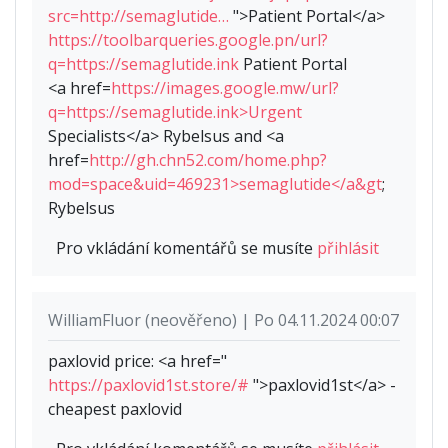
src=http://semaglutide…
">Patient Portal</a>
https://toolbarqueries.google.pn/url?
q=https://semaglutide.ink
Patient Portal
<a href=
https://images.google.mw/url?
q=https://semaglutide.ink>Urgent
Specialists</a> Rybelsus and <a
href=
http://gh.chn52.com/home.php?
mod=space&uid=469231>semaglutide</a&gt
;
Rybelsus
Pro vkládání komentářů se musíte
přihlásit
WilliamFluor (neověřeno) | Po 04.11.2024 00:07
paxlovid price: <a href="
https://paxlovid1st.store/#
">paxlovid1st</a> -
cheapest paxlovid