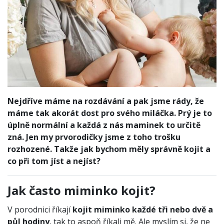
Nejdříve máme na rozdávání a pak jsme rády, že
máme tak akorát dost pro svého miláčka. Prý je to
úplně normální a každá z nás maminek to určitě
zná. Jen my prvorodičky jsme z toho trošku
rozhozené. Takže jak bychom měly správně kojit a
co při tom jíst a nejíst?
Jak často miminko kojit?
V porodnici říkají
kojit miminko každé tři nebo dvě a
půl hodiny
, tak to aspoň říkali mě. Ale myslím si, že ne