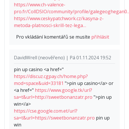
https://www.ch-valence-
pro.fr/CollDSIO/community/profile/galegeoghegan0
https://www.ceskypatchwork.cz/kasyna-z-
metoda-platnosci-skrill-tez-lega…
Pro vkládání komentářů se musíte
přihlásit
DavidWrell (neověřeno) | Pá 01.11.2024 19:52
pin up casino <a href="
https://discuz.cgpay.ch/home.php?
mod=space&uid=33181
">pin up casino</a> or
<a href="
https://www.google.tk/url?
sa=t&url=http://sweetbonanzatr.pro
">pin up
win</a>
https://cse.google.com.et/url?
sa=t&url=https://sweetbonanzatr.pro
pin up
win