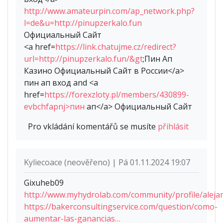
http://www.amateurpin.com/ap_network.php?
l=de&u=http://pinupzerkalo.fun
Официальный Сайт
<a href=
https://link.chatujme.cz/redirect?
url=http://pinupzerkalo.fun/&gt
;Пин Ап
Казино Официальный Сайт в России</a>
пин ап вход and <a
href=
https://forexzloty.pl/members/430899-
evbchfapnj>пин
ап</a> Официальный Сайт
Pro vkládání komentářů se musíte
přihlásit
Kyliecoace (neověřeno) | Pá 01.11.2024 19:07
Gixuheb09
http://www.myhydrolab.com/community/profile/aleja
https://bakerconsultingservice.com/question/como-
aumentar-las-ganancias…