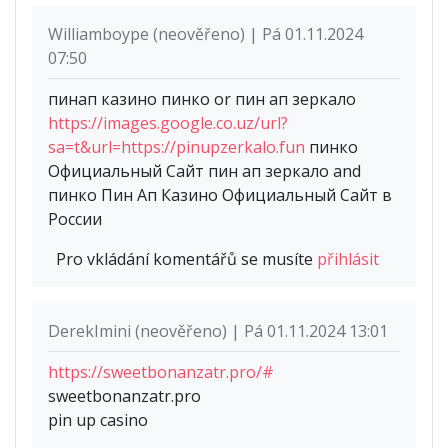
Williamboype (neověřeno) | Pá 01.11.2024
07:50
пинап казино пинко or пин ап зеркало
https://images.google.co.uz/url?
sa=t&url=https://pinupzerkalo.fun
пинко
Официальный Сайт пин ап зеркало and
пинко Пин Ап Казино Официальный Сайт в
России
Pro vkládání komentářů se musíte
přihlásit
DerekImini (neověřeno) | Pá 01.11.2024 13:01
https://sweetbonanzatr.pro/#
sweetbonanzatr.pro
pin up casino