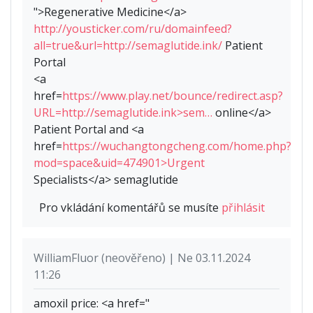
">Regenerative Medicine</a>
http://yousticker.com/ru/domainfeed?
all=true&url=http://semaglutide.ink/
Patient
Portal
<a
href=
https://www.play.net/bounce/redirect.asp?
URL=http://semaglutide.ink>sem…
online</a>
Patient Portal and <a
href=
https://wuchangtongcheng.com/home.php?
mod=space&uid=474901>Urgent
Specialists</a> semaglutide
Pro vkládání komentářů se musíte
přihlásit
WilliamFluor (neověřeno) | Ne 03.11.2024
11:26
amoxil price: <a href="