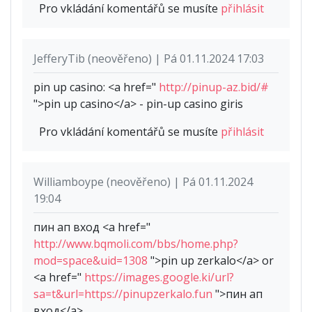
Pro vkládání komentářů se musíte
přihlásit
JefferyTib (neověřeno) | Pá 01.11.2024 17:03
pin up casino: <a href="
http://pinup-az.bid/#
">pin up casino</a> - pin-up casino giris
Pro vkládání komentářů se musíte
přihlásit
Williamboype (neověřeno) | Pá 01.11.2024
19:04
пин ап вход <a href="
http://www.bqmoli.com/bbs/home.php?
mod=space&uid=1308
">pin up zerkalo</a> or
<a href="
https://images.google.ki/url?
sa=t&url=https://pinupzerkalo.fun
">пин ап
вход</a>