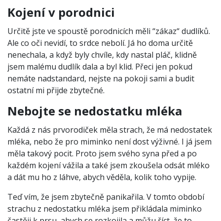
Kojení v porodnici
Určitě jste ve spoustě porodnicích měli “zákaz“ dudlíků.
Ale co oči nevidí, to srdce nebolí. Já ho doma určitě
nenechala, a když byly chvíle, kdy nastal pláč, klidně
jsem malému dudlík dala a byl klid. Přeci jen pokud
nemáte nadstandard, nejste na pokoji sami a budit
ostatní mi přijde zbytečné.
Nebojte se nedostatku mléka
Každá z nás prvorodiček měla strach, že má nedostatek
mléka, nebo že pro miminko není dost výživné. I já jsem
měla takový pocit. Proto jsem svého syna před a po
každém kojení vážila a také jsem zkoušela odsát mléko
a dát mu ho z láhve, abych věděla, kolik toho vypije.
Teď vím, že jsem zbytečně panikařila. V tomto období
strachu z nedostatku mléka jsem přikládala miminko
častěji k prsu, abych se rozkojila a můžu říct, že to