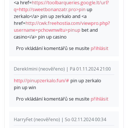
<a href=
https://toolbarqueries.google.lt/url?
q=http://sweetbonanzatr.pro>pin
up
zerkalo</a> pin up zerkalo and <a
href=
http://cwk.freehostia.com/viewpro.php?
username=pchowmwltu>pinup
bet and
casino</a> pin up casino
Pro vkládání komentářů se musíte
přihlásit
DerekImini (neověřeno) | Pá 01.11.2024 21:00
http://pinupzerkalo.fun/#
pin up zerkalo
pin up win
Pro vkládání komentářů se musíte
přihlásit
HarryFet (neověřeno) | So 02.11.2024 00:34