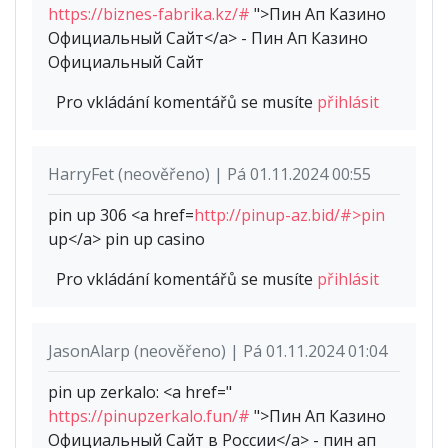
https://biznes-fabrika.kz/#
">Пин Ап Казино
Официальный Сайт</a> - Пин Ап Казино
Официальный Сайт
Pro vkládání komentářů se musíte
přihlásit
HarryFet (neověřeno) | Pá 01.11.2024 00:55
pin up 306 <a href=
http://pinup-az.bid/#>pin
up</a> pin up casino
Pro vkládání komentářů se musíte
přihlásit
JasonAlarp (neověřeno) | Pá 01.11.2024 01:04
pin up zerkalo: <a href="
https://pinupzerkalo.fun/#
">Пин Ап Казино
Официальный Сайт в России</a> - пин ап