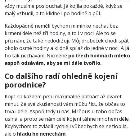
vždy musíme poslouchat. Já kojila pokaždé, když se
malý vzbudil, a to klidně i po hodině a půl.
Každopádně neměli bychom miminko nechat bez
krmení déle než tři hodiny, a to i v noci. Ale to se
přiznám, že také nedodržuji. Můj drobeček chodí spát
okolo osmé hodiny a klidně spí až do jedné v noci. A já
ho tak nechávám. Nicméně
po třech hodinách mléko
aspoň odsávám, aby se mi dále tvořilo.
Co dalšího radí ohledně kojení
porodnice?
Kojit na každém prsu maximálně patnáct až dvacet
minut. Ze své zkušenosti vám můžu říct, že občas to
trvá i déle. Aspoň tedy u nás. Mrňous u toho občas
usíná, a proto se nám celé kojení táhne mnohem déle.
Kdybychom to zvládli rychleji vůbec bych se nezlobila,
ale o
hladu ho nenechám
.