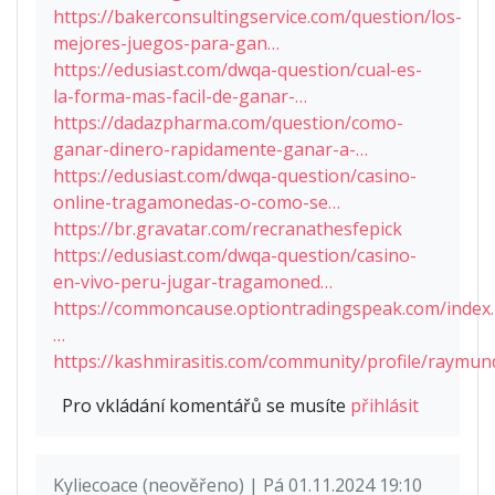
https://bakerconsultingservice.com/question/los-
mejores-juegos-para-gan…
https://edusiast.com/dwqa-question/cual-es-
la-forma-mas-facil-de-ganar-…
https://dadazpharma.com/question/como-
ganar-dinero-rapidamente-ganar-a-…
https://edusiast.com/dwqa-question/casino-
online-tragamonedas-o-como-se…
https://br.gravatar.com/recranathesfepick
https://edusiast.com/dwqa-question/casino-
en-vivo-peru-jugar-tragamoned…
https://commoncause.optiontradingspeak.com/index.
…
https://kashmirasitis.com/community/profile/raymu
Pro vkládání komentářů se musíte
přihlásit
Kyliecoace (neověřeno) | Pá 01.11.2024 19:10