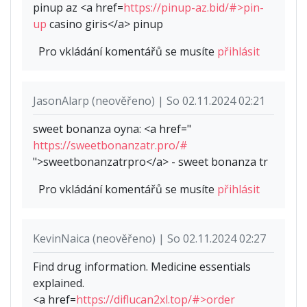
pinup az <a href=
https://pinup-az.bid/#>pin-
up
casino giris</a> pinup
Pro vkládání komentářů se musíte
přihlásit
JasonAlarp (neověřeno) | So 02.11.2024 02:21
sweet bonanza oyna: <a href="
https://sweetbonanzatr.pro/#
">sweetbonanzatrpro</a> - sweet bonanza tr
Pro vkládání komentářů se musíte
přihlásit
KevinNaica (neověřeno) | So 02.11.2024 02:27
Find drug information. Medicine essentials
explained.
<a href=
https://diflucan2xl.top/#>order