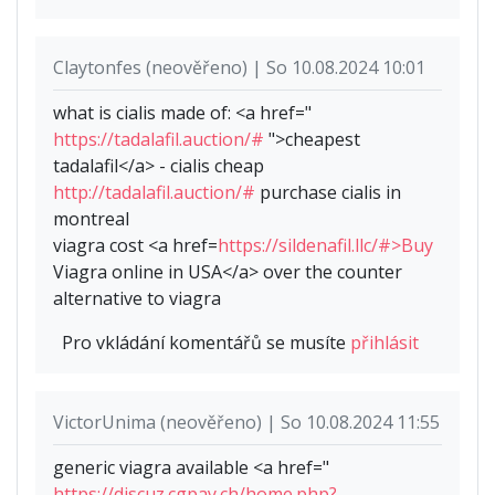
Claytonfes (neověřeno) | So 10.08.2024 10:01
what is cialis made of: <a href="
https://tadalafil.auction/#
">cheapest
tadalafil</a> - cialis cheap
http://tadalafil.auction/#
purchase cialis in
montreal
viagra cost <a href=
https://sildenafil.llc/#>Buy
Viagra online in USA</a> over the counter
alternative to viagra
Pro vkládání komentářů se musíte
přihlásit
VictorUnima (neověřeno) | So 10.08.2024 11:55
generic viagra available <a href="
https://discuz.cgpay.ch/home.php?