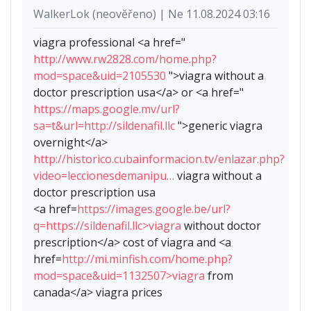
WalkerLok (neověřeno) | Ne 11.08.2024 03:16
viagra professional <a href="
http://www.rw2828.com/home.php?
mod=space&uid=2105530
">viagra without a
doctor prescription usa</a> or <a href="
https://maps.google.mv/url?
sa=t&url=http://sildenafil.llc
">generic viagra
overnight</a>
http://historico.cubainformacion.tv/enlazar.php?
video=leccionesdemanipu…
viagra without a
doctor prescription usa
<a href=
https://images.google.be/url?
q=https://sildenafil.llc>viagra
without doctor
prescription</a> cost of viagra and <a
href=
http://mi.minfish.com/home.php?
mod=space&uid=1132507>viagra
from
canada</a> viagra prices