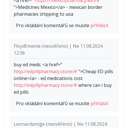
<a href="
https://mexicopharmacy.win/#
">Medicines Mexico</a> - mexican border
pharmacies shipping to usa
Pro vkládání komentářů se musíte
přihlásit
FloydEmeme (neověřeno) | Ne 11.08.2024
12:36
buy ed meds: <a href="
http://edpillpharmacy.store/#
">Cheap ED pills
online</a> - ed medications cost
http://edpillpharmacy.store/#
where can i buy
ed pills
Pro vkládání komentářů se musíte
přihlásit
Leonardamige (neověřeno) | Ne 11.08.2024