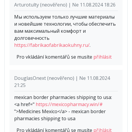
Arturotulty (neověřeno) | Ne 11.08.2024 18:26
Мы используем только лучшие материалы
и новейшие технологии, чтобы обеспечить
вам максимальный комфорт и
долговечность
https://fabrikaofabrikaokuhny.ru/
.
Pro vkládání komentářů se musíte
přihlásit
DouglasOnext (neověřeno) | Ne 11.08.2024
21:25
mexican border pharmacies shipping to usa:
<a href="
https://mexicopharmacy.win/#
">Medicines Mexico</a> - mexican border
pharmacies shipping to usa
Pro vkládání komentářů se musíte
přihlásit