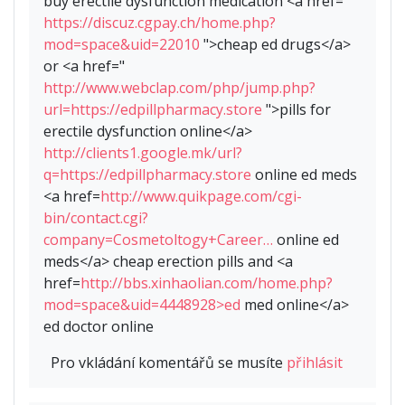
buy erectile dysfunction medication <a href="
https://discuz.cgpay.ch/home.php?
mod=space&uid=22010
">cheap ed drugs</a>
or <a href="
http://www.webclap.com/php/jump.php?
url=https://edpillpharmacy.store
">pills for
erectile dysfunction online</a>
http://clients1.google.mk/url?
q=https://edpillpharmacy.store
online ed meds
<a href=
http://www.quikpage.com/cgi-
bin/contact.cgi?
company=Cosmetoltogy+Career…
online ed
meds</a> cheap erection pills and <a
href=
http://bbs.xinhaolian.com/home.php?
mod=space&uid=4448928>ed
med online</a>
ed doctor online
Pro vkládání komentářů se musíte
přihlásit