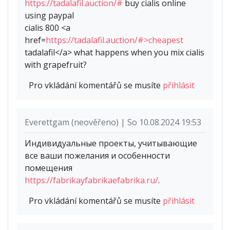
https://tadalafil.auction/#
buy cialis online
using paypal
cialis 800 <a
href=
https://tadalafil.auction/#>cheapest
tadalafil</a> what happens when you mix cialis
with grapefruit?
Pro vkládání komentářů se musíte
přihlásit
Everettgam (neověřeno) | So 10.08.2024 19:53
Индивидуальные проекты, учитывающие
все ваши пожелания и особенности
помещения
https://fabrikayfabrikaefabrika.ru/
.
Pro vkládání komentářů se musíte
přihlásit