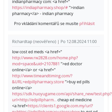
indianpharmacy com: <a href="
https://indiapharmacy.shop/#
">indian
pharmacy</a> - indian pharmacy
Pro vkládání komentářů se musíte
přihlásit
Richardtap (neověřeno) | Po 12.08.2024 11:00
low cost ed meds <a href="
http://www.rw2828.com/home.php?
mod=space&uid=2107881
">ed doctor
online</a> or <a href="
http://www.timeandtiming.com/?
&URL=edpillpharmacy.store
">buy ed pills
online</a>
https://sdk.huoyugame.com/api/share_new/test.php?
url=http://edpillpharm…
cheap ed medicine
<a href=
https://clients1.google.com.my/url?
q=https://edpillpharmacy.store>how
to get ed