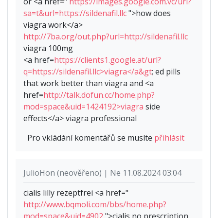
or <a href="
https://images.google.com.vc/url?
sa=t&url=https://sildenafil.llc
">how does
viagra work</a>
http://7ba.org/out.php?url=http://sildenafil.llc
viagra 100mg
<a href=
https://clients1.google.at/url?
q=https://sildenafil.llc>viagra</a&gt
; ed pills
that work better than viagra and <a
href=
http://talk.dofun.cc/home.php?
mod=space&uid=1424192>viagra
side
effects</a> viagra professional
Pro vkládání komentářů se musíte
přihlásit
JulioHon (neověřeno) | Ne 11.08.2024 03:04
cialis lilly rezeptfrei <a href="
http://www.bqmoli.com/bbs/home.php?
mod=space&uid=4902
">cialis no prescription