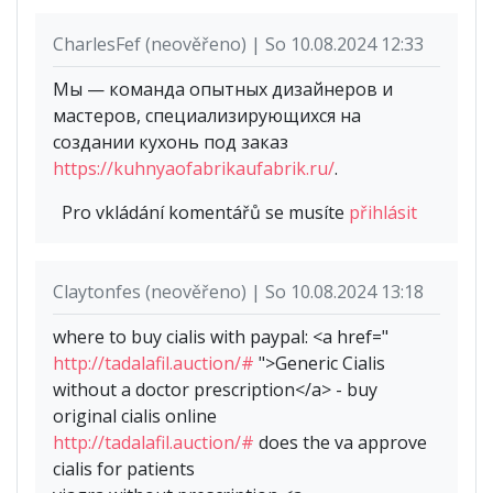
CharlesFef (neověřeno) | So 10.08.2024 12:33
Мы — команда опытных дизайнеров и
мастеров, специализирующихся на
создании кухонь под заказ
https://kuhnyaofabrikaufabrik.ru/
.
Pro vkládání komentářů se musíte
přihlásit
Claytonfes (neověřeno) | So 10.08.2024 13:18
where to buy cialis with paypal: <a href="
http://tadalafil.auction/#
">Generic Cialis
without a doctor prescription</a> - buy
original cialis online
http://tadalafil.auction/#
does the va approve
cialis for patients