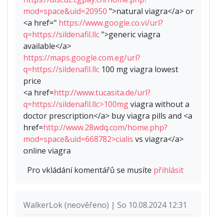
mod=space&uid=20950
">natural viagra</a> or
<a href="
https://www.google.co.vi/url?
q=https://sildenafil.llc
">generic viagra
available</a>
https://maps.google.com.eg/url?
q=https://sildenafil.llc
100 mg viagra lowest
price
<a href=
http://www.tucasita.de/url?
q=https://sildenafil.llc>100mg
viagra without a
doctor prescription</a> buy viagra pills and <a
href=
http://www.28wdq.com/home.php?
mod=space&uid=668782>cialis
vs viagra</a>
online viagra
Pro vkládání komentářů se musíte
přihlásit
WalkerLok (neověřeno) | So 10.08.2024 12:31