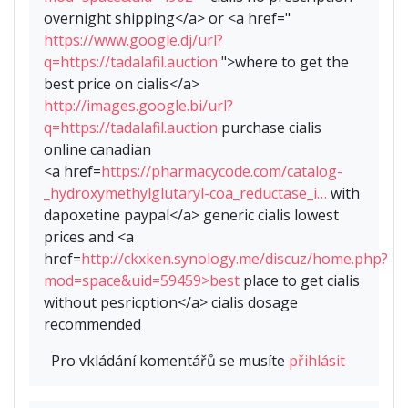
overnight shipping</a> or <a href="
https://www.google.dj/url?
q=https://tadalafil.auction
">where to get the
best price on cialis</a>
http://images.google.bi/url?
q=https://tadalafil.auction
purchase cialis
online canadian
<a href=
https://pharmacycode.com/catalog-
_hydroxymethylglutaryl-coa_reductase_i…
with
dapoxetine paypal</a> generic cialis lowest
prices and <a
href=
http://ckxken.synology.me/discuz/home.php?
mod=space&uid=59459>best
place to get cialis
without pesricption</a> cialis dosage
recommended
Pro vkládání komentářů se musíte
přihlásit