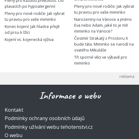
Pleny pro každou příležitost: Od
plavacích po hypoalergenní
Pleny pro nové rodiče: Jak vybrat
tu pravou pro vaše miminko
Pleny pro nové rodiče: Jak vybrat
tu pravou pro vaše miminko
Narozeniny na Vánoce a jméno
Eva nebo Adam, jaké to je mít
Konec kojení: Jak hladce přejít
miminko na Vánoce?
od prsu k lžíci
Čestmír Strakatý z Prostoru X
Kojení vs. kojenecká výživa
bude táta. Miminko se narodí na
svatého Mikuláše
Tři sporné věci ve výbavě pro
miminko
Informace o webu
Kontakt
Podmínky ochrany osobních údajů
Podmínky užívání webu tehotenstvi.cz
O webu