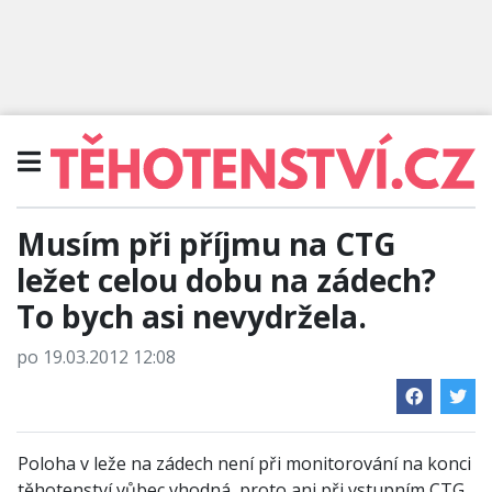
Musím při příjmu na CTG
ležet celou dobu na zádech?
To bych asi nevydržela.
po 19.03.2012 12:08
Poloha v leže na zádech není při monitorování na konci
těhotenství vůbec vhodná, proto ani při vstupním CTG