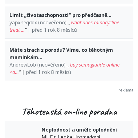
Limit „životaschopnosti" pro předčasně…
yapxneqddx (neověřeno)
:
„
what does minocycline
treat …
“
|
před 1 rok 8 měsíců
Máte strach z porodu? Víme, co těhotným
maminkám…
AndrewLob (neověřeno)
:
„
buy semaglutide online
<a…
“
|
před 1 rok 8 měsíců
Těhotenská on-line poradna
Neplodnost a umělé oplodnění
MUDr. Lenka Hromadová