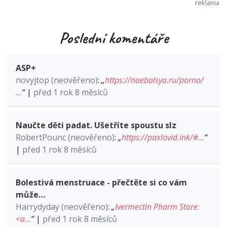
Poslední komentáře
ASP+
novyjtop (neověřeno)
:
„
https://naebalsya.ru/porno/
…
“
|
před 1 rok 8 měsíců
Naučte děti padat. Ušetříte spoustu slz
RobertPounc (neověřeno)
:
„
https://paxlovid.ink/#…
“
|
před 1 rok 8 měsíců
Bolestivá menstruace - přečtěte si co vám
může…
Harrydyday (neověřeno)
:
„
Ivermectin Pharm Store:
<a…
“
|
před 1 rok 8 měsíců