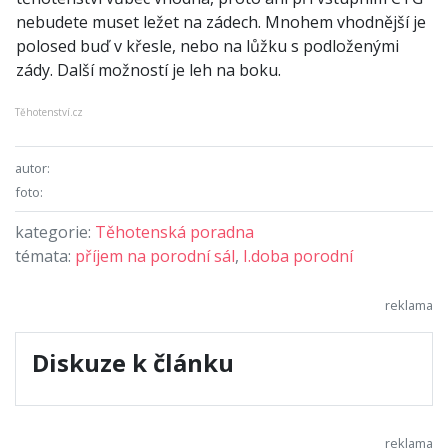
nebudete muset ležet na zádech. Mnohem vhodnější je
polosed buď v křesle, nebo na lůžku s podloženými
zády. Další mož­ností je leh na boku.
Těhotenství.cz
autor:
foto:
kategorie:
Těhotenská poradna
témata:
příjem na porodní sál
,
I.doba porodní
Diskuze k článku