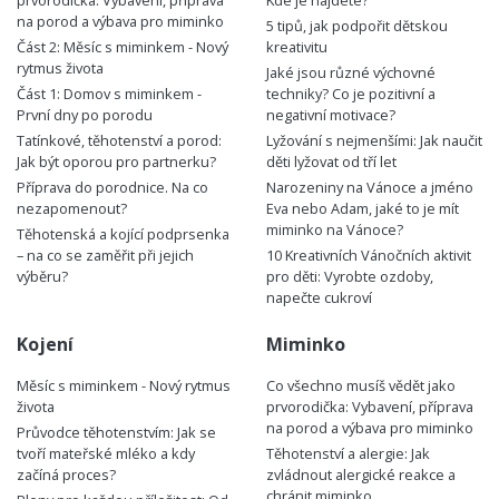
prvorodička: Vybavení, příprava
Kde je najdete?
na porod a výbava pro miminko
5 tipů, jak podpořit dětskou
Část 2: Měsíc s miminkem - Nový
kreativitu
rytmus života
Jaké jsou různé výchovné
Část 1: Domov s miminkem -
techniky? Co je pozitivní a
První dny po porodu
negativní motivace?
Tatínkové, těhotenství a porod:
Lyžování s nejmenšími: Jak naučit
Jak být oporou pro partnerku?
děti lyžovat od tří let
Příprava do porodnice. Na co
Narozeniny na Vánoce a jméno
nezapomenout?
Eva nebo Adam, jaké to je mít
miminko na Vánoce?
Těhotenská a kojící podprsenka
– na co se zaměřit při jejich
10 Kreativních Vánočních aktivit
výběru?
pro děti: Vyrobte ozdoby,
napečte cukroví
Kojení
Miminko
Měsíc s miminkem - Nový rytmus
Co všechno musíš vědět jako
života
prvorodička: Vybavení, příprava
na porod a výbava pro miminko
Průvodce těhotenstvím: Jak se
tvoří mateřské mléko a kdy
Těhotenství a alergie: Jak
začíná proces?
zvládnout alergické reakce a
chránit miminko