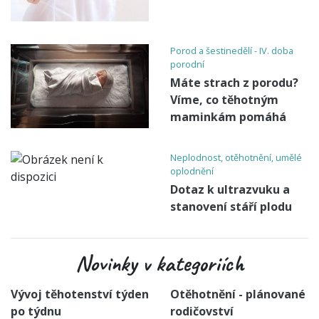
Porod a šestinedělí - IV. doba
porodní
Máte strach z porodu?
Víme, co těhotným
maminkám pomáhá
Neplodnost, otěhotnění, umělé
oplodnění
Dotaz k ultrazvuku a
stanovení stáří plodu
Novinky v kategoriích
Vývoj těhotenství týden
Otěhotnění - plánované
po týdnu
rodičovství