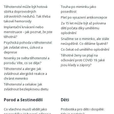
Těhotenství může být hotová
Touha po miminku jako
sbírka doprovodných
posedlost
zdravotních neduhů. Tak třeba
Pleť po vysazení antikoncepce
takové hemoroidy
Za 15 let může být až polovina
Implantační krvácení nebo
dětí počata díky umělému
menstruace – jak poznat, že jste
oplodnění
těhotná?
Snažíme se o miminko, ale stále
Psychická pohoda v těhotenství:
neúspěšně. Co děláme špatně?
Jak zvládat stres, úzkost a
Co čekat od umělého oplodnění
deprese
Těhotné ženy se ptají na
Novinky ze světa těhotenství a
očkování proti COVID 19. Jaké
porodu: Víte, co se děje?
jsou klady a zápory?
Těhotenství a alergie: Jak
zvládnout alergické reakce a
chránit miminko
Těhotenství a celiakie: Jak
zvládnout bezlepkovou dietu
Porod a šestinedělí
Děti
Co všechno musíš vědět jako
Probiotika pro děti i dospělé: