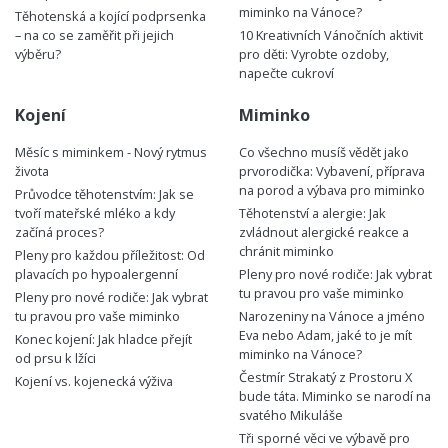
miminko na Vánoce?
Těhotenská a kojící podprsenka
– na co se zaměřit při jejich
10 Kreativních Vánočních aktivit
výběru?
pro děti: Vyrobte ozdoby,
napečte cukroví
Kojení
Miminko
Měsíc s miminkem - Nový rytmus
Co všechno musíš vědět jako
života
prvorodička: Vybavení, příprava
na porod a výbava pro miminko
Průvodce těhotenstvím: Jak se
tvoří mateřské mléko a kdy
Těhotenství a alergie: Jak
začíná proces?
zvládnout alergické reakce a
chránit miminko
Pleny pro každou příležitost: Od
plavacích po hypoalergenní
Pleny pro nové rodiče: Jak vybrat
tu pravou pro vaše miminko
Pleny pro nové rodiče: Jak vybrat
tu pravou pro vaše miminko
Narozeniny na Vánoce a jméno
Eva nebo Adam, jaké to je mít
Konec kojení: Jak hladce přejít
miminko na Vánoce?
od prsu k lžíci
Čestmír Strakatý z Prostoru X
Kojení vs. kojenecká výživa
bude táta. Miminko se narodí na
svatého Mikuláše
Tři sporné věci ve výbavě pro