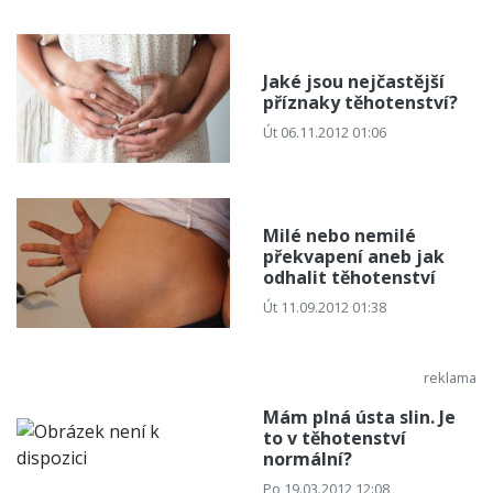
Jaké jsou nejčastější
příznaky těhotenství?
Út 06.11.2012 01:06
Milé nebo nemilé
překvapení aneb jak
odhalit těhotenství
Út 11.09.2012 01:38
Mám plná ústa slin. Je
to v těhotenství
normální?
Po 19.03.2012 12:08