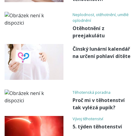
Neplodnost, otěhotnění, umělé
oplodnění
Otěhotnění z
preejakulátu
Čínský lunární kalendář
na určení pohlaví dítěte
Těhotenská poradna
Proč mi v těhotenství
tak vylézá pupík?
Vývoj těhotenství
5. týden těhotenství