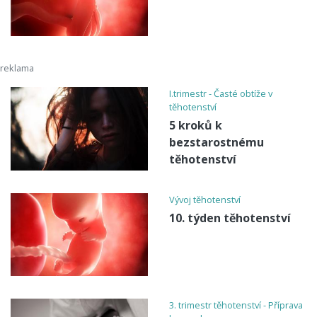
I.trimestr - Časté obtíže v
těhotenství
5 kroků k
bezstarostnému
těhotenství
Vývoj těhotenství
10. týden těhotenství
3. trimestr těhotenství - Příprava