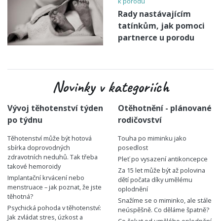
k porodu
Rady nastávajícím
tatínkům, jak pomoci
partnerce u porodu
Novinky v kategoriích
Vývoj těhotenství týden
Otěhotnění - plánované
po týdnu
rodičovství
Těhotenství může být hotová
Touha po miminku jako
sbírka doprovodných
posedlost
zdravotních neduhů. Tak třeba
Pleť po vysazení antikoncepce
takové hemoroidy
Za 15 let může být až polovina
Implantační krvácení nebo
dětí počata díky umělému
menstruace – jak poznat, že jste
oplodnění
těhotná?
Snažíme se o miminko, ale stále
Psychická pohoda v těhotenství:
neúspěšně. Co děláme špatně?
Jak zvládat stres, úzkost a
Co čekat od umělého oplodnění