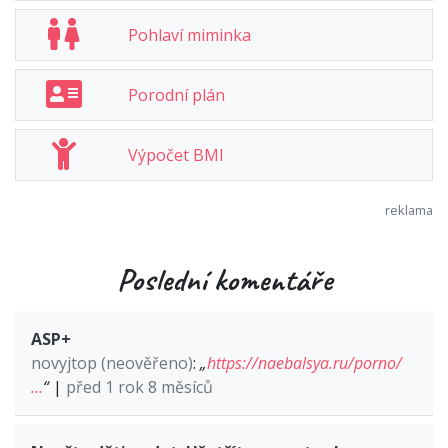
Pohlaví miminka
Porodní plán
Výpočet BMI
Poslední komentáře
ASP+
novyjtop (neověřeno)
:
„
https://naebalsya.ru/porno/
…
“
|
před 1 rok 8 měsíců