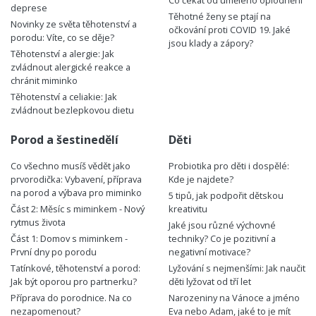
deprese
Těhotné ženy se ptají na
Novinky ze světa těhotenství a
očkování proti COVID 19. Jaké
porodu: Víte, co se děje?
jsou klady a zápory?
Těhotenství a alergie: Jak
zvládnout alergické reakce a
chránit miminko
Těhotenství a celiakie: Jak
zvládnout bezlepkovou dietu
Porod a šestinedělí
Děti
Co všechno musíš vědět jako
Probiotika pro děti i dospělé:
prvorodička: Vybavení, příprava
Kde je najdete?
na porod a výbava pro miminko
5 tipů, jak podpořit dětskou
Část 2: Měsíc s miminkem - Nový
kreativitu
rytmus života
Jaké jsou různé výchovné
Část 1: Domov s miminkem -
techniky? Co je pozitivní a
První dny po porodu
negativní motivace?
Tatínkové, těhotenství a porod:
Lyžování s nejmenšími: Jak naučit
Jak být oporou pro partnerku?
děti lyžovat od tří let
Příprava do porodnice. Na co
Narozeniny na Vánoce a jméno
nezapomenout?
Eva nebo Adam, jaké to je mít