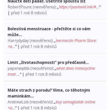
Naučte děti padat. Ušetříte spoustu slz
RobertPounc (neověřeno)
:
„
https://paxlovid.ink/#…
“
|
před 1 rok 8 měsíců
Bolestivá menstruace - přečtěte si co vám
může…
Harrydyday (neověřeno)
:
„
Ivermectin Pharm Store:
<a…
“
|
před 1 rok 8 měsíců
Limit „životaschopnosti" pro předčasně…
yapxneqddx (neověřeno)
:
„
what does minocycline
treat …
“
|
před 1 rok 8 měsíců
Máte strach z porodu? Víme, co těhotným
maminkám…
AndrewLob (neověřeno)
:
„
buy semaglutide online
<a…
“
|
před 1 rok 8 měsíců