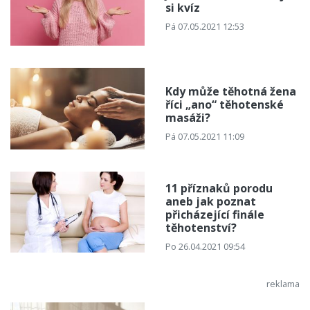
si kvíz
Pá 07.05.2021 12:53
Kdy může těhotná žena
říci „ano“ těhotenské
masáži?
Pá 07.05.2021 11:09
11 příznaků porodu
aneb jak poznat
přicházející finále
těhotenství?
Po 26.04.2021 09:54