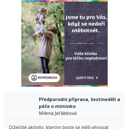
Předporodní příprava, šestinedělí a
péče o miminko
Milena Jeřábková
Důležité aktivity, kterým byste se měli věnovat