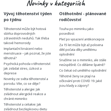
Novinky v kategoriích
Vývoj těhotenství týden
Otěhotnění - plánované
po týdnu
rodičovství
Těhotenství může být hotová
Touha po miminku jako
sbírka doprovodných
posedlost
zdravotních neduhů. Tak třeba
Pleť po vysazení antikoncepce
takové hemoroidy
Za 15 let může být až polovina
Implantační krvácení nebo
dětí počata díky umělému
menstruace – jak poznat, že jste
oplodnění
těhotná?
Snažíme se o miminko, ale stále
Psychická pohoda v těhotenství:
neúspěšně. Co děláme špatně?
Jak zvládat stres, úzkost a
Co čekat od umělého oplodnění
deprese
Těhotné ženy se ptají na
Novinky ze světa těhotenství a
očkování proti COVID 19. Jaké
porodu: Víte, co se děje?
jsou klady a zápory?
Těhotenství a alergie: Jak
zvládnout alergické reakce a
chránit miminko
Těhotenství a celiakie: Jak
zvládnout bezlepkovou dietu