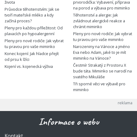
života
prvorodička: Vybavení, příprava
na porod a výbava pro miminko
Průvodce těhotenstvím: Jak se
tvoří mateřské mléko a kdy
Těhotenství a alergie: Jak
začíná proces?
zvládnout alergické reakce a
chránit miminko
Pleny pro každou příležitost: Od
plavacích po hypoalergenní
Pleny pro nové rodiče: Jak vybrat
tu pravou pro vaše miminko
Pleny pro nové rodiče: Jak vybrat
tu pravou pro vaše miminko
Narozeniny na Vánoce a jméno
Eva nebo Adam, jaké to je mít
Konec kojení: Jak hladce přejít
miminko na Vánoce?
od prsu k lžíci
Čestmír Strakatý z Prostoru X
Kojení vs. kojenecká výživa
bude táta. Miminko se narodí na
svatého Mikuláše
Tři sporné věci ve výbavě pro
miminko
Informace o webu
Kontakt