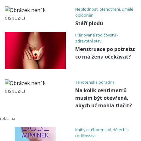
Neplodnost, otěhotnění, umělé
oplodnění
Stáří plodu
Plánované rodičovství -
zdravotní stav
Menstruace po potratu:
co má žena očekávat?
Těhotenská poradna
Na kolik centimetrů
musím být otevřená,
abych už mohla tlačit?
Knihy o těhotenství, dětech a
rodičovství