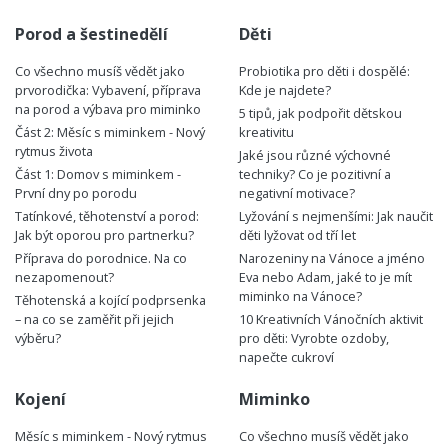
Porod a šestinedělí
Děti
Co všechno musíš vědět jako
Probiotika pro děti i dospělé:
prvorodička: Vybavení, příprava
Kde je najdete?
na porod a výbava pro miminko
5 tipů, jak podpořit dětskou
Část 2: Měsíc s miminkem - Nový
kreativitu
rytmus života
Jaké jsou různé výchovné
Část 1: Domov s miminkem -
techniky? Co je pozitivní a
První dny po porodu
negativní motivace?
Tatínkové, těhotenství a porod:
Lyžování s nejmenšími: Jak naučit
Jak být oporou pro partnerku?
děti lyžovat od tří let
Příprava do porodnice. Na co
Narozeniny na Vánoce a jméno
nezapomenout?
Eva nebo Adam, jaké to je mít
miminko na Vánoce?
Těhotenská a kojící podprsenka
– na co se zaměřit při jejich
10 Kreativních Vánočních aktivit
výběru?
pro děti: Vyrobte ozdoby,
napečte cukroví
Kojení
Miminko
Měsíc s miminkem - Nový rytmus
Co všechno musíš vědět jako