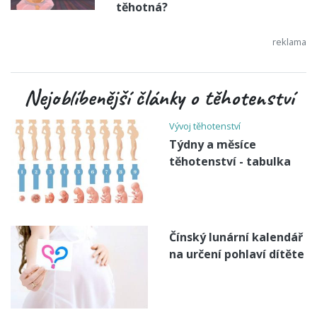
těhotná?
Nejoblíbenější články o těhotenství
Vývoj těhotenství
Týdny a měsíce
těhotenství - tabulka
Čínský lunární kalendář
na určení pohlaví dítěte