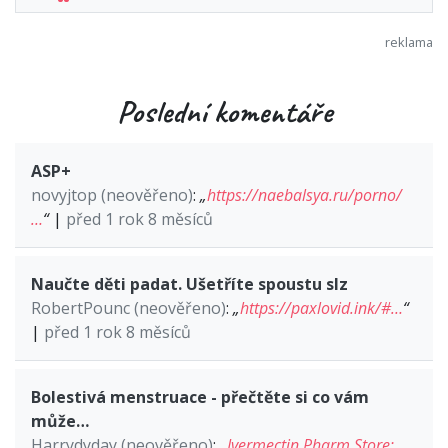
Poslední komentáře
ASP+
novyjtop (neověřeno)
:
„
https://naebalsya.ru/porno/
…
“
|
před 1 rok 8 měsíců
Naučte děti padat. Ušetříte spoustu slz
RobertPounc (neověřeno)
:
„
https://paxlovid.ink/#…
“
|
před 1 rok 8 měsíců
Bolestivá menstruace - přečtěte si co vám
může…
Harrydyday (neověřeno)
:
„
Ivermectin Pharm Store: