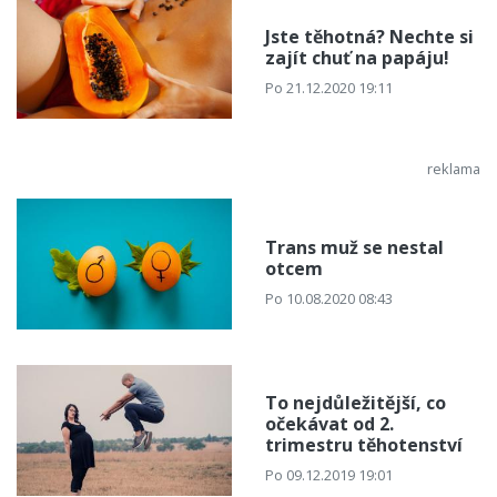
Jste těhotná? Nechte si
zajít chuť na papáju!
Po 21.12.2020 19:11
Trans muž se nestal
otcem
Po 10.08.2020 08:43
To nejdůležitější, co
očekávat od 2.
trimestru těhotenství
Po 09.12.2019 19:01