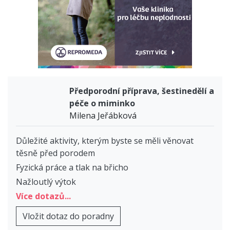
Předporodní příprava, šestinedělí a
péče o miminko
Milena Jeřábková
Důležité aktivity, kterým byste se měli věnovat
těsně před porodem
Fyzická práce a tlak na břicho
Nažloutlý výtok
Více dotazů...
Vložit dotaz do poradny