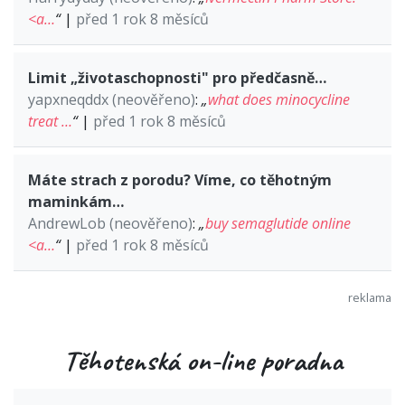
<a…
“
|
před 1 rok 8 měsíců
Limit „životaschopnosti" pro předčasně…
yapxneqddx (neověřeno)
:
„
what does minocycline
treat …
“
|
před 1 rok 8 měsíců
Máte strach z porodu? Víme, co těhotným
maminkám…
AndrewLob (neověřeno)
:
„
buy semaglutide online
<a…
“
|
před 1 rok 8 měsíců
Těhotenská on-line poradna