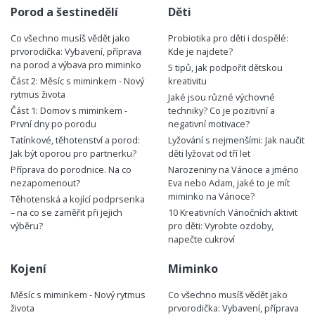
Porod a šestinedělí
Děti
Co všechno musíš vědět jako
Probiotika pro děti i dospělé:
prvorodička: Vybavení, příprava
Kde je najdete?
na porod a výbava pro miminko
5 tipů, jak podpořit dětskou
Část 2: Měsíc s miminkem - Nový
kreativitu
rytmus života
Jaké jsou různé výchovné
Část 1: Domov s miminkem -
techniky? Co je pozitivní a
První dny po porodu
negativní motivace?
Tatínkové, těhotenství a porod:
Lyžování s nejmenšími: Jak naučit
Jak být oporou pro partnerku?
děti lyžovat od tří let
Příprava do porodnice. Na co
Narozeniny na Vánoce a jméno
nezapomenout?
Eva nebo Adam, jaké to je mít
miminko na Vánoce?
Těhotenská a kojící podprsenka
– na co se zaměřit při jejich
10 Kreativních Vánočních aktivit
výběru?
pro děti: Vyrobte ozdoby,
napečte cukroví
Kojení
Miminko
Měsíc s miminkem - Nový rytmus
Co všechno musíš vědět jako
života
prvorodička: Vybavení, příprava