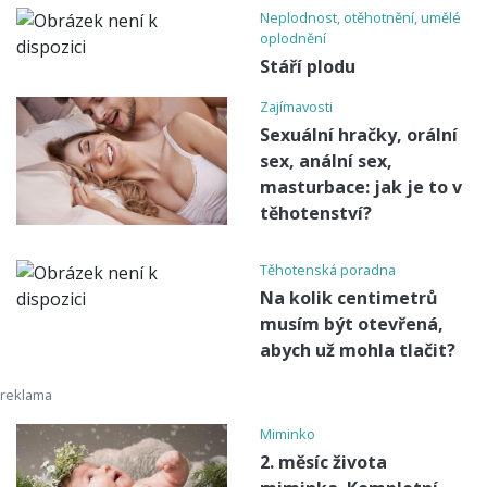
Neplodnost, otěhotnění, umělé
oplodnění
Stáří plodu
Zajímavosti
Sexuální hračky, orální
sex, anální sex,
masturbace: jak je to v
těhotenství?
Těhotenská poradna
Na kolik centimetrů
musím být otevřená,
abych už mohla tlačit?
Miminko
2. měsíc života