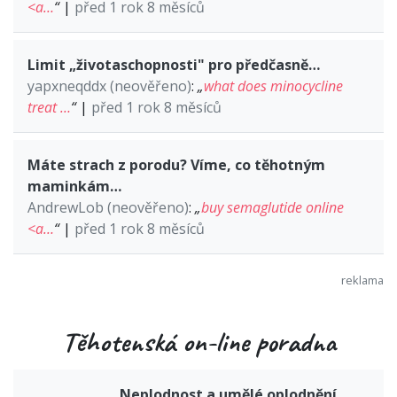
<a…
“
|
před 1 rok 8 měsíců
Limit „životaschopnosti" pro předčasně…
yapxneqddx (neověřeno)
:
„
what does minocycline
treat …
“
|
před 1 rok 8 měsíců
Máte strach z porodu? Víme, co těhotným
maminkám…
AndrewLob (neověřeno)
:
„
buy semaglutide online
<a…
“
|
před 1 rok 8 měsíců
Těhotenská on-line poradna
Neplodnost a umělé oplodnění