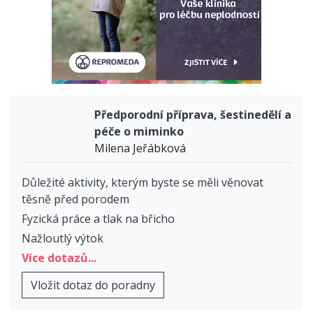
Předporodní příprava, šestinedělí a
péče o miminko
Milena Jeřábková
Důležité aktivity, kterým byste se měli věnovat
těsně před porodem
Fyzická práce a tlak na břicho
Nažloutlý výtok
Více dotazů...
Vložit dotaz do poradny