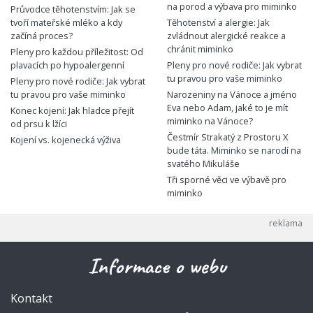
na porod a výbava pro miminko
Průvodce těhotenstvím: Jak se
tvoří mateřské mléko a kdy
Těhotenství a alergie: Jak
začíná proces?
zvládnout alergické reakce a
chránit miminko
Pleny pro každou příležitost: Od
plavacích po hypoalergenní
Pleny pro nové rodiče: Jak vybrat
tu pravou pro vaše miminko
Pleny pro nové rodiče: Jak vybrat
tu pravou pro vaše miminko
Narozeniny na Vánoce a jméno
Eva nebo Adam, jaké to je mít
Konec kojení: Jak hladce přejít
miminko na Vánoce?
od prsu k lžíci
Čestmír Strakatý z Prostoru X
Kojení vs. kojenecká výživa
bude táta. Miminko se narodí na
svatého Mikuláše
Tři sporné věci ve výbavě pro
miminko
Informace o webu
Kontakt