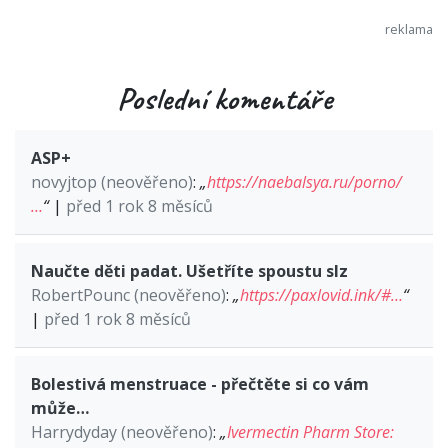
Poslední komentáře
ASP+
novyjtop (neověřeno)
:
„
https://naebalsya.ru/porno/
…
“
|
před 1 rok 8 měsíců
Naučte děti padat. Ušetříte spoustu slz
RobertPounc (neověřeno)
:
„
https://paxlovid.ink/#…
“
|
před 1 rok 8 měsíců
Bolestivá menstruace - přečtěte si co vám
může…
Harrydyday (neověřeno)
:
„
Ivermectin Pharm Store: