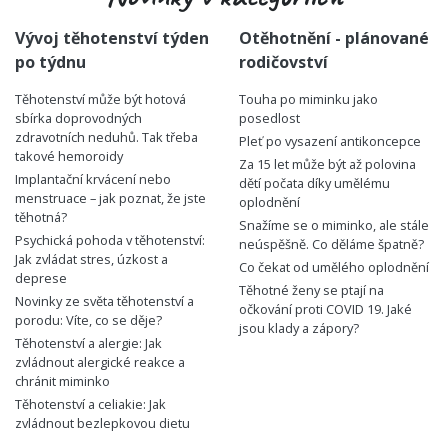
Vývoj těhotenství týden
Otěhotnění - plánované
po týdnu
rodičovství
Těhotenství může být hotová
Touha po miminku jako
sbírka doprovodných
posedlost
zdravotních neduhů. Tak třeba
Pleť po vysazení antikoncepce
takové hemoroidy
Za 15 let může být až polovina
Implantační krvácení nebo
dětí počata díky umělému
menstruace – jak poznat, že jste
oplodnění
těhotná?
Snažíme se o miminko, ale stále
Psychická pohoda v těhotenství:
neúspěšně. Co děláme špatně?
Jak zvládat stres, úzkost a
Co čekat od umělého oplodnění
deprese
Těhotné ženy se ptají na
Novinky ze světa těhotenství a
očkování proti COVID 19. Jaké
porodu: Víte, co se děje?
jsou klady a zápory?
Těhotenství a alergie: Jak
zvládnout alergické reakce a
chránit miminko
Těhotenství a celiakie: Jak
zvládnout bezlepkovou dietu