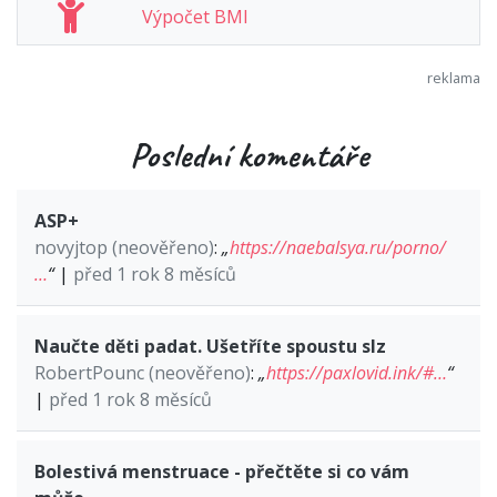
Výpočet BMI
Poslední komentáře
ASP+
novyjtop (neověřeno)
:
„
https://naebalsya.ru/porno/
…
“
|
před 1 rok 8 měsíců
Naučte děti padat. Ušetříte spoustu slz
RobertPounc (neověřeno)
:
„
https://paxlovid.ink/#…
“
|
před 1 rok 8 měsíců
Bolestivá menstruace - přečtěte si co vám