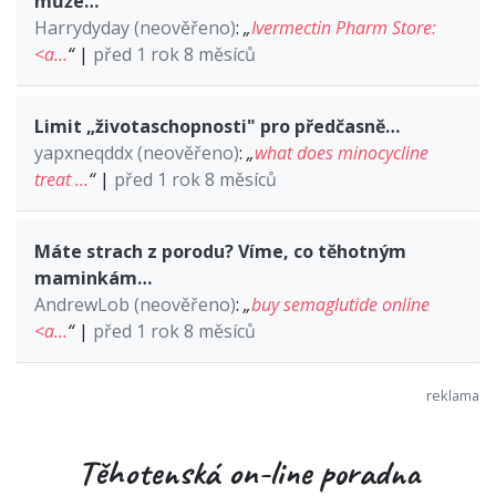
může…
Harrydyday (neověřeno)
:
„
Ivermectin Pharm Store:
<a…
“
|
před 1 rok 8 měsíců
Limit „životaschopnosti" pro předčasně…
yapxneqddx (neověřeno)
:
„
what does minocycline
treat …
“
|
před 1 rok 8 měsíců
Máte strach z porodu? Víme, co těhotným
maminkám…
AndrewLob (neověřeno)
:
„
buy semaglutide online
<a…
“
|
před 1 rok 8 měsíců
Těhotenská on-line poradna