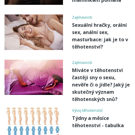
maminkám pomáhá
Zajímavosti
Sexuální hračky, orální
sex, anální sex,
masturbace: jak je to v
těhotenství?
Zajímavosti
Míváte v těhotenství
častěji sny o sexu,
nevěře či o jídle? Jaký je
skutečný význam
těhotenských snů?
Vývoj těhotenství
Týdny a měsíce
těhotenství - tabulka