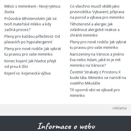
Měsíc s miminkem - Nový rytmus
Co všechno musíš vědět jako
života
prvorodička: Vybavení, příprava
na porod a výbava pro miminko
Průvodce těhotenstvím: Jak se
tvoří mateřské mléko a kdy
Těhotenství a alergie: Jak
začíná proces?
zvládnout alergické reakce a
chránit miminko
Pleny pro každou příležitost: Od
plavacích po hypoalergenní
Pleny pro nové rodiče: Jak vybrat
tu pravou pro vaše miminko
Pleny pro nové rodiče: Jak vybrat
tu pravou pro vaše miminko
Narozeniny na Vánoce a jméno
Eva nebo Adam, jaké to je mít
Konec kojení: Jak hladce přejít
miminko na Vánoce?
od prsu k lžíci
Čestmír Strakatý z Prostoru X
Kojení vs. kojenecká výživa
bude táta. Miminko se narodí na
svatého Mikuláše
Tři sporné věci ve výbavě pro
miminko
Informace o webu