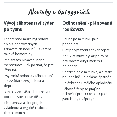
Novinky v kategoriích
Vývoj těhotenství týden
Otěhotnění - plánované
po týdnu
rodičovství
Těhotenství může být hotová
Touha po miminku jako
sbírka doprovodných
posedlost
zdravotních neduhů. Tak třeba
Pleť po vysazení antikoncepce
takové hemoroidy
Za 15 let může být až polovina
Implantační krvácení nebo
dětí počata díky umělému
menstruace – jak poznat, že jste
oplodnění
těhotná?
Snažíme se o miminko, ale stále
Psychická pohoda v těhotenství:
neúspěšně. Co děláme špatně?
Jak zvládat stres, úzkost a
Co čekat od umělého oplodnění
deprese
Těhotné ženy se ptají na
Novinky ze světa těhotenství a
očkování proti COVID 19. Jaké
porodu: Víte, co se děje?
jsou klady a zápory?
Těhotenství a alergie: Jak
zvládnout alergické reakce a
chránit miminko