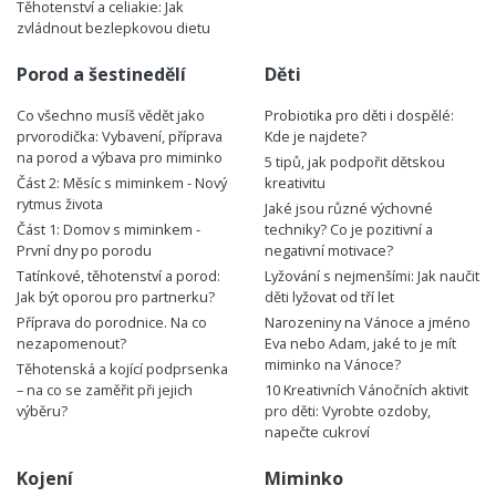
Těhotenství a celiakie: Jak
zvládnout bezlepkovou dietu
Porod a šestinedělí
Děti
Co všechno musíš vědět jako
Probiotika pro děti i dospělé:
prvorodička: Vybavení, příprava
Kde je najdete?
na porod a výbava pro miminko
5 tipů, jak podpořit dětskou
Část 2: Měsíc s miminkem - Nový
kreativitu
rytmus života
Jaké jsou různé výchovné
Část 1: Domov s miminkem -
techniky? Co je pozitivní a
První dny po porodu
negativní motivace?
Tatínkové, těhotenství a porod:
Lyžování s nejmenšími: Jak naučit
Jak být oporou pro partnerku?
děti lyžovat od tří let
Příprava do porodnice. Na co
Narozeniny na Vánoce a jméno
nezapomenout?
Eva nebo Adam, jaké to je mít
miminko na Vánoce?
Těhotenská a kojící podprsenka
– na co se zaměřit při jejich
10 Kreativních Vánočních aktivit
výběru?
pro děti: Vyrobte ozdoby,
napečte cukroví
Kojení
Miminko