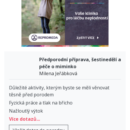
Předporodní příprava, šestinedělí a
péče o miminko
Milena Jeřábková
Důležité aktivity, kterým byste se měli věnovat
těsně před porodem
Fyzická práce a tlak na břicho
Nažloutlý výtok
Více dotazů...