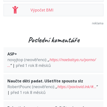
Výpočet BMI
Poslední komentáře
ASP+
novyjtop (neověřeno)
:
„
https://naebalsya.ru/porno/
…
“
|
před 1 rok 8 měsíců
Naučte děti padat. Ušetříte spoustu slz
RobertPounc (neověřeno)
:
„
https://paxlovid.ink/#…
“
|
před 1 rok 8 měsíců