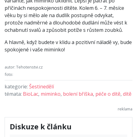
variantě, jak miminko uklidnit. Lepší je pátrat po
příčinách nespokojenosti dítěte. Kolem 6. – 7. měsíce
věku by si mělo ale na dudlík postupně odvykat,
protože nadměrné a dlouhodobé dudlání může vést k
ochabnutí svalů a způsobit potíže s růstem zoubků.
A hlavně, když budete v klidu a pozitivní náladě vy, bude
spokojené i vaše miminko!
autor: Tehotenstvi.cz
foto:
kategorie:
Šestinedělí
témata:
BioLac
,
miminko
,
bolení bříška
,
péče o dítě
,
dítě
Diskuze k článku