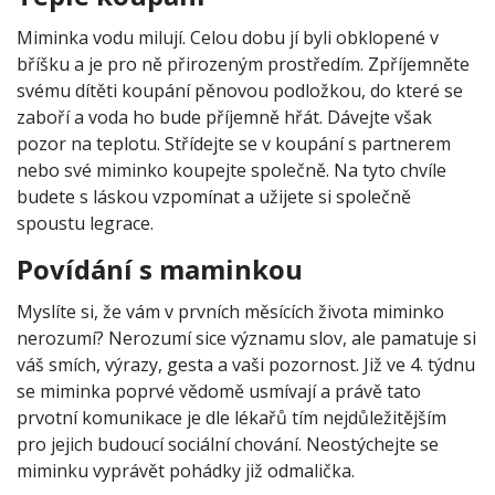
Miminka vodu milují. Celou dobu jí byli obklopené v
bříšku a je pro ně přirozeným prostředím. Zpříjemněte
svému dítěti koupání pěnovou podložkou, do které se
zaboří a voda ho bude příjemně hřát. Dávejte však
pozor na teplotu. Střídejte se v koupání s partnerem
nebo své miminko koupejte společně. Na tyto chvíle
budete s láskou vzpomínat a užijete si společně
spoustu legrace.
Povídání s maminkou
Myslíte si, že vám v prvních měsících života miminko
nerozumí? Nerozumí sice významu slov, ale pamatuje si
váš smích, výrazy, gesta a vaši pozornost. Již ve 4. týdnu
se miminka poprvé vědomě usmívají a právě tato
prvotní komunikace je dle lékařů tím nejdůležitějším
pro jejich budoucí sociální chování. Neostýchejte se
miminku vyprávět pohádky již odmalička.