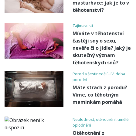
masturbace: jak je to v
těhotenství?
Zajímavosti
Míváte v těhotenství
častěji sny o sexu,
nevěře či o jídle? Jaký je
skutečný význam
těhotenských snů?
Porod a šestinedělí - IV. doba
porodní
Máte strach z porodu?
Víme, co těhotným
maminkám pomáhá
Neplodnost, otěhotnění, umělé
oplodnění
Otěhotnění z