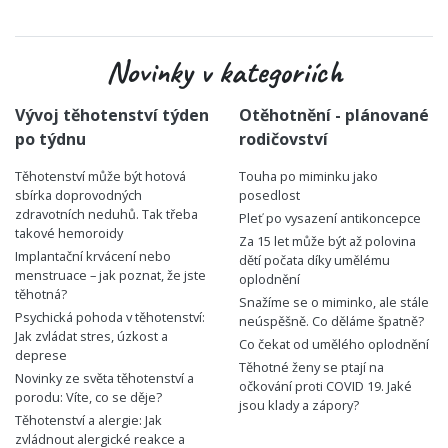
Novinky v kategoriích
Vývoj těhotenství týden
Otěhotnění - plánované
po týdnu
rodičovství
Těhotenství může být hotová
Touha po miminku jako
sbírka doprovodných
posedlost
zdravotních neduhů. Tak třeba
Pleť po vysazení antikoncepce
takové hemoroidy
Za 15 let může být až polovina
Implantační krvácení nebo
dětí počata díky umělému
menstruace – jak poznat, že jste
oplodnění
těhotná?
Snažíme se o miminko, ale stále
Psychická pohoda v těhotenství:
neúspěšně. Co děláme špatně?
Jak zvládat stres, úzkost a
Co čekat od umělého oplodnění
deprese
Těhotné ženy se ptají na
Novinky ze světa těhotenství a
očkování proti COVID 19. Jaké
porodu: Víte, co se děje?
jsou klady a zápory?
Těhotenství a alergie: Jak
zvládnout alergické reakce a