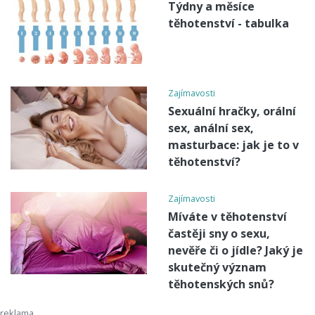
Týdny a měsíce
těhotenství - tabulka
Zajímavosti
Sexuální hračky, orální
sex, anální sex,
masturbace: jak je to v
těhotenství?
Zajímavosti
Míváte v těhotenství
častěji sny o sexu,
nevěře či o jídle? Jaký je
skutečný význam
těhotenských snů?