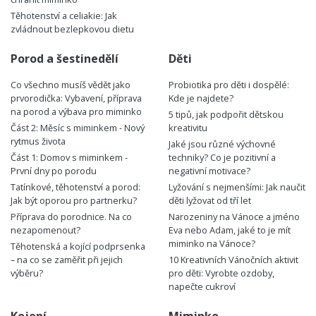
Těhotenství a celiakie: Jak
zvládnout bezlepkovou dietu
Porod a šestinedělí
Děti
Co všechno musíš vědět jako
Probiotika pro děti i dospělé:
prvorodička: Vybavení, příprava
Kde je najdete?
na porod a výbava pro miminko
5 tipů, jak podpořit dětskou
Část 2: Měsíc s miminkem - Nový
kreativitu
rytmus života
Jaké jsou různé výchovné
Část 1: Domov s miminkem -
techniky? Co je pozitivní a
První dny po porodu
negativní motivace?
Tatínkové, těhotenství a porod:
Lyžování s nejmenšími: Jak naučit
Jak být oporou pro partnerku?
děti lyžovat od tří let
Příprava do porodnice. Na co
Narozeniny na Vánoce a jméno
nezapomenout?
Eva nebo Adam, jaké to je mít
miminko na Vánoce?
Těhotenská a kojící podprsenka
– na co se zaměřit při jejich
10 Kreativních Vánočních aktivit
výběru?
pro děti: Vyrobte ozdoby,
napečte cukroví