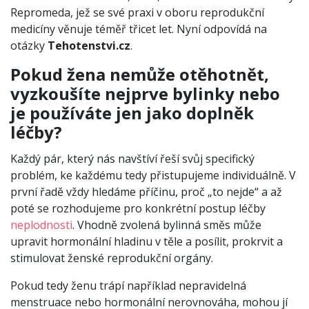
Repromeda, jež se své praxi v oboru reprodukční
medicíny věnuje téměř třicet let. Nyní odpovídá na
otázky
Tehotenstvi.cz
.
Pokud žena nemůže otěhotnět,
vyzkoušíte nejprve bylinky nebo
je používáte jen jako doplněk
léčby?
Každý pár, který nás navštíví řeší svůj specifický
problém, ke každému tedy přistupujeme individuálně. V
první řadě vždy hledáme příčinu, proč „to nejde“ a až
poté se rozhodujeme pro konkrétní postup léčby
neplodnosti
. Vhodně zvolená bylinná směs může
upravit hormonální hladinu v těle a posílit, prokrvit a
stimulovat ženské reprodukční orgány.
Pokud tedy ženu trápí například nepravidelná
menstruace nebo hormonální nerovnováha, mohou jí