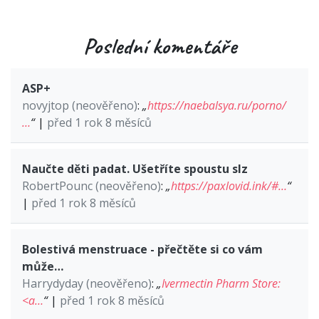
Poslední komentáře
ASP+
novyjtop (neověřeno)
:
„
https://naebalsya.ru/porno/
…
“
|
před 1 rok 8 měsíců
Naučte děti padat. Ušetříte spoustu slz
RobertPounc (neověřeno)
:
„
https://paxlovid.ink/#…
“
|
před 1 rok 8 měsíců
Bolestivá menstruace - přečtěte si co vám
může…
Harrydyday (neověřeno)
:
„
Ivermectin Pharm Store:
<a…
“
|
před 1 rok 8 měsíců