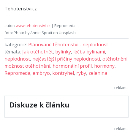
Tehotenstvi.cz
autor:
www.tehotenstvi.cz
| Repromeda
foto: Photo by Annie Spratt on Unsplash
kategorie:
Plánované těhotenství - neplodnost
témata:
Jak otěhotnět
,
bylinky
,
léčba bylinami
,
neplodnost
,
nejčastější příčiny neplodnosti
,
otěhotnění
,
možnost otěhotnění
,
hormonální profil
,
hormony
,
Repromeda
,
embryo
,
kontryhel
,
ryby
,
zelenina
Diskuze k článku