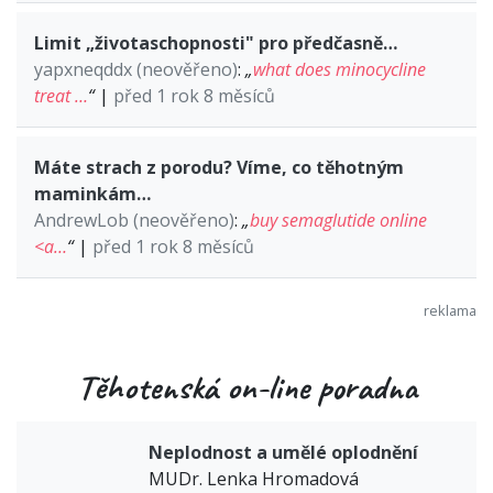
Limit „životaschopnosti" pro předčasně…
yapxneqddx (neověřeno)
:
„
what does minocycline
treat …
“
|
před 1 rok 8 měsíců
Máte strach z porodu? Víme, co těhotným
maminkám…
AndrewLob (neověřeno)
:
„
buy semaglutide online
<a…
“
|
před 1 rok 8 měsíců
Těhotenská on-line poradna
Neplodnost a umělé oplodnění
MUDr. Lenka Hromadová