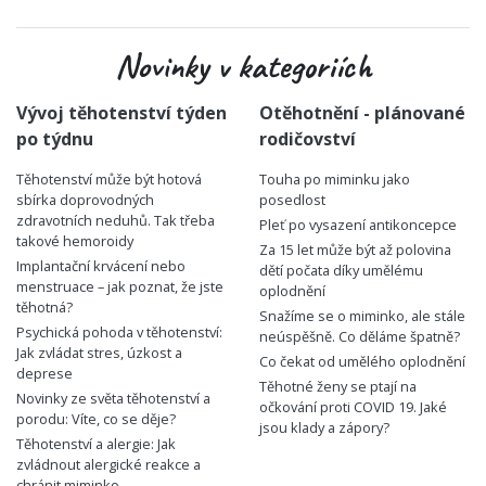
Novinky v kategoriích
Vývoj těhotenství týden
Otěhotnění - plánované
po týdnu
rodičovství
Těhotenství může být hotová
Touha po miminku jako
sbírka doprovodných
posedlost
zdravotních neduhů. Tak třeba
Pleť po vysazení antikoncepce
takové hemoroidy
Za 15 let může být až polovina
Implantační krvácení nebo
dětí počata díky umělému
menstruace – jak poznat, že jste
oplodnění
těhotná?
Snažíme se o miminko, ale stále
Psychická pohoda v těhotenství:
neúspěšně. Co děláme špatně?
Jak zvládat stres, úzkost a
Co čekat od umělého oplodnění
deprese
Těhotné ženy se ptají na
Novinky ze světa těhotenství a
očkování proti COVID 19. Jaké
porodu: Víte, co se děje?
jsou klady a zápory?
Těhotenství a alergie: Jak
zvládnout alergické reakce a
chránit miminko