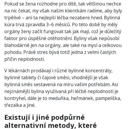
Pokud se žena rozhodne pro dítě, tak většinou nechce
na nic čekat, my však našim klientkám radíme, aby byly
trpělivé – ani ta nejlepší léčba nezabere hned. Bylinná
kúra trvá zpravidla 3–6 měsíců. Po této době by měly
orgány ženy začít fungovat tak jak mají, což je důležitý
faktor pro úspěšné otěhotnění. Byliny však nepůsobí
blahodárně jen na orgány, ale také na mysl a celkovou
pohodu. Právě stres bývá totiž jedna z velmi častých
příčin neplodnosti.
V lékárnách prodávají i různé bylinné koncentráty,
bylinné tablety či čajové směsi, vhodnější je však
bylinná směs sestavená na míru vašim potřebám. Asi
nejznámější bylina využívaná při léčbě neplodnosti je
kontryhel, dále je to meduňka, heřmánek, pampeliška,
třezalka a jiné.
Existují i jiné podpůrné
alternativní metody, které