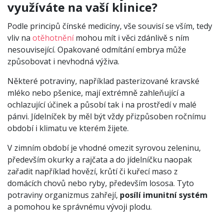
využíváte na vaší klinice?
Podle principů čínské medicíny, vše souvisí se vším, tedy
vliv na
otěhotnění
mohou mít i věci zdánlivě s ním
nesouvisející. Opakované odmítání embrya může
způsobovat i nevhodná výživa.
Některé potraviny, například pasterizované kravské
mléko nebo pšenice, mají extrémně zahleňující a
ochlazující účinek a působí tak i na prostředí v malé
pánvi. Jídelníček by měl být vždy přizpůsoben ročnímu
období i klimatu ve kterém žijete.
V zimním období je vhodné omezit syrovou zeleninu,
především okurky a rajčata a do jídelníčku naopak
zařadit například hovězí, krůtí či kuřecí maso z
domácích chovů nebo ryby, především lososa. Tyto
potraviny organizmus zahřejí,
posílí imunitní systém
a pomohou ke správnému vývoji plodu.