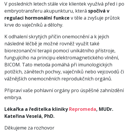
V posledních letech stále více klientek využívá před i po
embryotransferu akupunkturu, která
spočívá v
regulaci hormonální funkce
v těle a zvyšuje průtok
krve do vaječníků a dělohy.
K odhalení skrytých příčin onemocnění a k jejich
následné léčbě je možné rovněž využít také
biorezonanční terapii pomocí unikátního přístroje,
fungujícího na principu elektromagnetického vlnění,
BICOM. Tato metoda pomáhá při imunologických
potížích, zánětech pochvy, vaječníků nebo vejcovodů či
vážnějších onemocněních reprodukčních orgánů.
Připraví vaše pohlavní orgány pro úspěšné zahnízdění
embrya.
Lékařka a ředitelka kliniky
Repromeda
, MUDr.
Kateřina Veselá, PhD.
Děkujeme za rozhovor