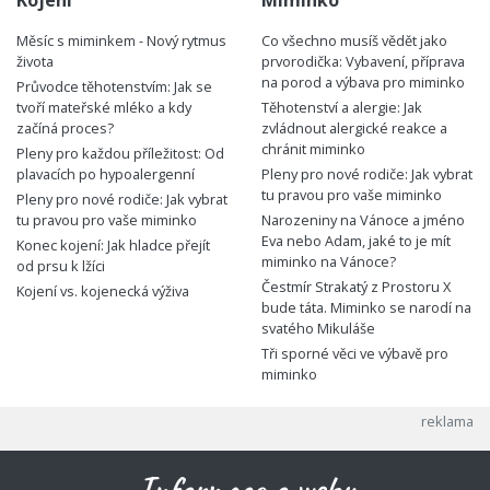
Kojení
Miminko
Měsíc s miminkem - Nový rytmus
Co všechno musíš vědět jako
života
prvorodička: Vybavení, příprava
na porod a výbava pro miminko
Průvodce těhotenstvím: Jak se
tvoří mateřské mléko a kdy
Těhotenství a alergie: Jak
začíná proces?
zvládnout alergické reakce a
chránit miminko
Pleny pro každou příležitost: Od
plavacích po hypoalergenní
Pleny pro nové rodiče: Jak vybrat
tu pravou pro vaše miminko
Pleny pro nové rodiče: Jak vybrat
tu pravou pro vaše miminko
Narozeniny na Vánoce a jméno
Eva nebo Adam, jaké to je mít
Konec kojení: Jak hladce přejít
miminko na Vánoce?
od prsu k lžíci
Čestmír Strakatý z Prostoru X
Kojení vs. kojenecká výživa
bude táta. Miminko se narodí na
svatého Mikuláše
Tři sporné věci ve výbavě pro
miminko
Informace o webu