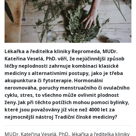
Lékařka a ředitelka kliniky Repromeda, MUDr.
Kateřina Veselá, PhD. věří, že nejúčinnější způsob
léčby neplodnosti zahrnuje kombinaci klasické
medicíny s alternativními postupy, jako je třeba
akupunktura či fytoterapie. Hormonální
nerovnováha, poruchy menstruačního či ovulačního
cyklu, stres, to všechno může ovlivnit plodnost
ženy. Jak při těchto potížích mohou pomoci bylinky,
které jsou považovány již více než 4000 let za
nejmocnější nástroj Tradiční čínské medicíny?
MUDr. Kateřina Veselá, PhD., lékařka a ředitelka kliniky