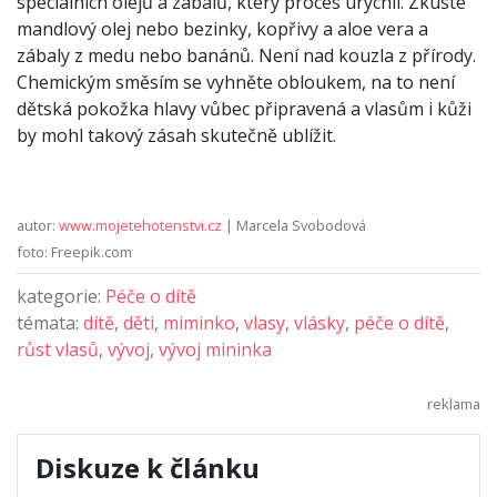
speciálních olejů a zábalů, který proces urychlí. Zkuste
mandlový olej nebo bezinky, kopřivy a aloe vera a
zábaly z medu nebo banánů. Není nad kouzla z přírody.
Chemickým směsím se vyhněte obloukem, na to není
dětská pokožka hlavy vůbec připravená a vlasům i kůži
by mohl takový zásah skutečně ublížit.
autor:
www.mojetehotenstvi.cz
| Marcela Svobodová
foto: Freepik.com
kategorie:
Péče o dítě
témata:
dítě
,
děti
,
miminko
,
vlasy
,
vlásky
,
péče o dítě
,
růst vlasů
,
vývoj
,
vývoj mininka
Diskuze k článku