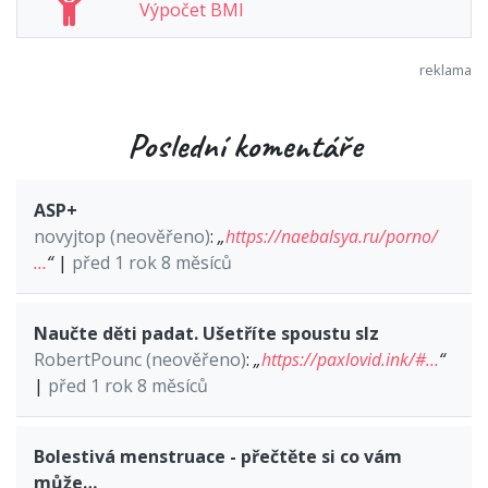
Výpočet BMI
Poslední komentáře
ASP+
novyjtop (neověřeno)
:
„
https://naebalsya.ru/porno/
…
“
|
před 1 rok 8 měsíců
Naučte děti padat. Ušetříte spoustu slz
RobertPounc (neověřeno)
:
„
https://paxlovid.ink/#…
“
|
před 1 rok 8 měsíců
Bolestivá menstruace - přečtěte si co vám
může…