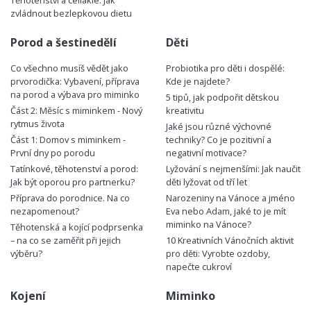
zvládnout bezlepkovou dietu
Porod a šestinedělí
Děti
Co všechno musíš vědět jako
Probiotika pro děti i dospělé:
prvorodička: Vybavení, příprava
Kde je najdete?
na porod a výbava pro miminko
5 tipů, jak podpořit dětskou
Část 2: Měsíc s miminkem - Nový
kreativitu
rytmus života
Jaké jsou různé výchovné
Část 1: Domov s miminkem -
techniky? Co je pozitivní a
První dny po porodu
negativní motivace?
Tatínkové, těhotenství a porod:
Lyžování s nejmenšími: Jak naučit
Jak být oporou pro partnerku?
děti lyžovat od tří let
Příprava do porodnice. Na co
Narozeniny na Vánoce a jméno
nezapomenout?
Eva nebo Adam, jaké to je mít
miminko na Vánoce?
Těhotenská a kojící podprsenka
– na co se zaměřit při jejich
10 Kreativních Vánočních aktivit
výběru?
pro děti: Vyrobte ozdoby,
napečte cukroví
Kojení
Miminko