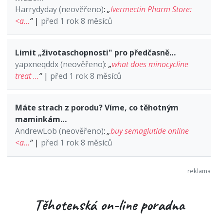
Harrydyday (neověřeno)
:
„
Ivermectin Pharm Store:
<a…
“
|
před 1 rok 8 měsíců
Limit „životaschopnosti" pro předčasně…
yapxneqddx (neověřeno)
:
„
what does minocycline
treat …
“
|
před 1 rok 8 měsíců
Máte strach z porodu? Víme, co těhotným
maminkám…
AndrewLob (neověřeno)
:
„
buy semaglutide online
<a…
“
|
před 1 rok 8 měsíců
Těhotenská on-line poradna