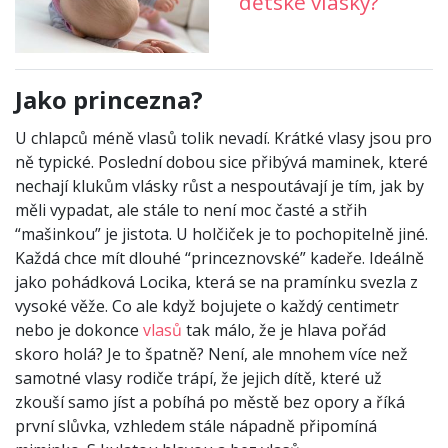
dětské vlásky?
Jako princezna?
U chlapců méně vlasů tolik nevadí. Krátké vlasy jsou pro
ně typické. Poslední dobou sice přibývá maminek, které
nechají klukům vlásky růst a nespoutávají je tím, jak by
měli vypadat, ale stále to není moc časté a střih
“mašinkou” je jistota. U holčiček je to pochopitelně jiné.
Každá chce mít dlouhé “princeznovské” kadeře. Ideálně
jako pohádková Locika, která se na pramínku svezla z
vysoké věže. Co ale když bojujete o každý centimetr
nebo je dokonce
vlasů
tak málo, že je hlava pořád
skoro holá? Je to špatně? Není, ale mnohem více než
samotné vlasy rodiče trápí, že jejich dítě, které už
zkouší samo jíst a pobíhá po městě bez opory a říká
první slůvka, vzhledem stále nápadně připomíná