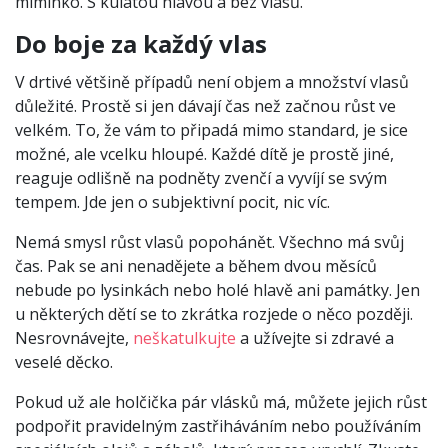
miminko. S kulatou hlavou a bez vlasů.
Do boje za každý vlas
V drtivé většině případů není objem a množství vlasů
důležité. Prostě si jen dávají čas než začnou růst ve
velkém. To, že vám to připadá mimo standard, je sice
možné, ale vcelku hloupé. Každé dítě je prostě jiné,
reaguje odlišně na podněty zvenčí a vyvíjí se svým
tempem. Jde jen o subjektivní pocit, nic víc.
Nemá smysl růst vlasů popohánět. Všechno má svůj
čas. Pak se ani nenadějete a během dvou měsíců
nebude po lysinkách nebo holé hlavě ani památky. Jen
u některých dětí se to zkrátka rozjede o něco později.
Nesrovnávejte,
neškatulkujte
a užívejte si zdravé a
veselé děcko.
Pokud už ale holčička pár vlásků má, můžete jejich růst
podpořit pravidelným zastřiháváním nebo používáním