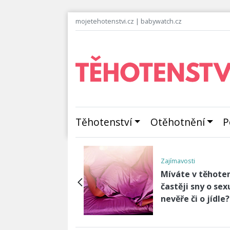
mojetehotenstvi.cz
|
babywatch.cz
Těhotenství
Otěhotnění
P
Zajímavosti
 snadno na
Míváte v těhoten
pečný domov pro
častěji sny o sex
é děti?
nevěře či o jídle