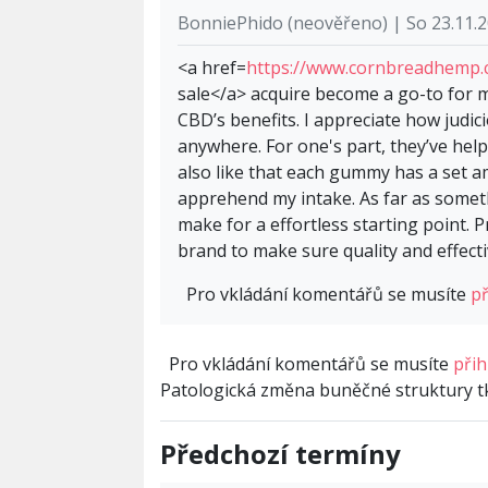
BonniePhido (neověřeno) | So 23.11.2
<a href=
https://www.cornbreadhemp.c
sale</a> acquire become a go-to for me
CBD’s benefits. I appreciate how judic
anywhere. For one's part, they’ve hel
also like that each gummy has a set a
apprehend my intake. As far as somet
make for a effortless starting point.
brand to make sure quality and effect
Pro vkládání komentářů se musíte
př
Pro vkládání komentářů se musíte
přih
Patologická změna buněčné struktury tk
Předchozí termíny