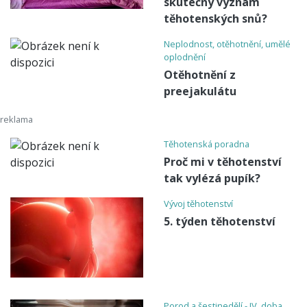
skutečný význam
těhotenských snů?
Neplodnost, otěhotnění, umělé
oplodnění
Otěhotnění z
preejakulátu
Těhotenská poradna
Proč mi v těhotenství
tak vylézá pupík?
Vývoj těhotenství
5. týden těhotenství
Porod a šestinedělí - IV. doba