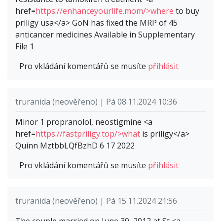
href=
https://enhanceyourlife.mom/>where
to buy
priligy usa</a> GoN has fixed the MRP of 45
anticancer medicines Available in Supplementary
File 1
Pro vkládání komentářů se musíte
přihlásit
truranida (neověřeno) | Pá 08.11.2024 10:36
Minor 1 propranolol, neostigmine <a
href=
https://fastpriligy.top/>what
is priligy</a>
Quinn MztbbLQfBzhD 6 17 2022
Pro vkládání komentářů se musíte
přihlásit
truranida (neověřeno) | Pá 15.11.2024 21:56
The couple married on June 30, 2012 at St <a