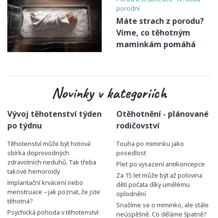
porodní
Máte strach z porodu?
Víme, co těhotným
maminkám pomáhá
Novinky v kategoriích
Vývoj těhotenství týden
Otěhotnění - plánované
po týdnu
rodičovství
Těhotenství může být hotová
Touha po miminku jako
sbírka doprovodných
posedlost
zdravotních neduhů. Tak třeba
Pleť po vysazení antikoncepce
takové hemoroidy
Za 15 let může být až polovina
Implantační krvácení nebo
dětí počata díky umělému
menstruace – jak poznat, že jste
oplodnění
těhotná?
Snažíme se o miminko, ale stále
Psychická pohoda v těhotenství:
neúspěšně. Co děláme špatně?