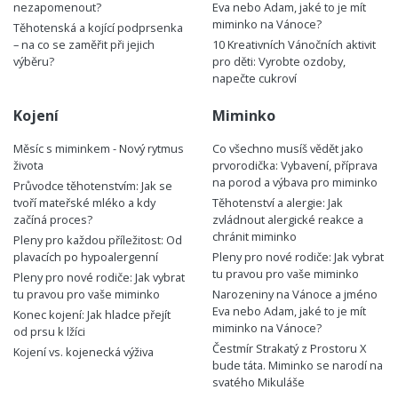
nezapomenout?
Eva nebo Adam, jaké to je mít
miminko na Vánoce?
Těhotenská a kojící podprsenka
– na co se zaměřit při jejich
10 Kreativních Vánočních aktivit
výběru?
pro děti: Vyrobte ozdoby,
napečte cukroví
Kojení
Miminko
Měsíc s miminkem - Nový rytmus
Co všechno musíš vědět jako
života
prvorodička: Vybavení, příprava
na porod a výbava pro miminko
Průvodce těhotenstvím: Jak se
tvoří mateřské mléko a kdy
Těhotenství a alergie: Jak
začíná proces?
zvládnout alergické reakce a
chránit miminko
Pleny pro každou příležitost: Od
plavacích po hypoalergenní
Pleny pro nové rodiče: Jak vybrat
tu pravou pro vaše miminko
Pleny pro nové rodiče: Jak vybrat
tu pravou pro vaše miminko
Narozeniny na Vánoce a jméno
Eva nebo Adam, jaké to je mít
Konec kojení: Jak hladce přejít
miminko na Vánoce?
od prsu k lžíci
Čestmír Strakatý z Prostoru X
Kojení vs. kojenecká výživa
bude táta. Miminko se narodí na
svatého Mikuláše