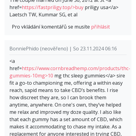
href=
https://fastpriligy.top/>buy
priligy usa</a>
Laetsch TW, Kummar SG, et al
Pro vkládání komentářů se musíte
přihlásit
BonniePhido (neověřeno) | So 23.11.2024 06:16
<a
href=
https://www.cornbreadhemp.com/products/thc-
gummies-10mg>10
mg thc sleep gummies</a> sire
fit a go-to championing me, offering a within easy
reach, sapid means to take CBD’s benefits. I rise
how discreet they are, so I can brook them
anytime, anywhere. On one's own, they’ve helped
me relax and improved my doze quality. I also like
that each gummy has a set amount of CBD, which
makes it accommodating to chase my intake. As a
replacement for anyone interested in trying CBD,