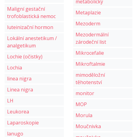
metabolický
Maligní gestační
Metaplazie
trofoblastická nemoc
Mezoderm
luteinizační hormon
Mezodermální
Lokální anestetikum /
zárodeční list
analgetikum
Mikrocefalie
Lochie (očistky)
Mikroftalmie
Lochia
mimoděložní
linea nigra
těhotenství
Linea nigra
monitor
LH
MOP
Leukorea
Morula
Laparoskopie
Moučnivka
lanugo