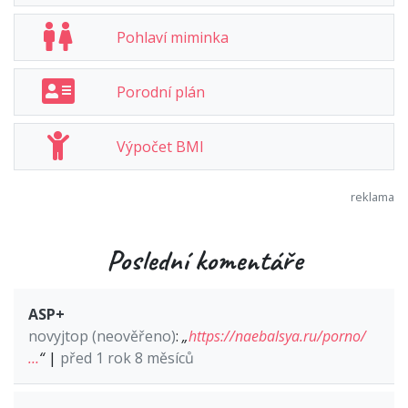
Pohlaví miminka
Porodní plán
Výpočet BMI
Poslední komentáře
ASP+
novyjtop (neověřeno)
:
„
https://naebalsya.ru/porno/
…
“
|
před 1 rok 8 měsíců