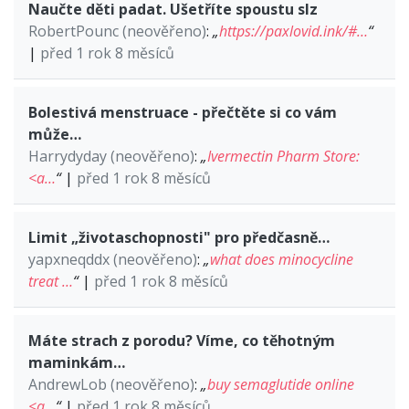
Naučte děti padat. Ušetříte spoustu slz
RobertPounc (neověřeno)
:
„
https://paxlovid.ink/#…
“
|
před 1 rok 8 měsíců
Bolestivá menstruace - přečtěte si co vám
může…
Harrydyday (neověřeno)
:
„
Ivermectin Pharm Store:
<a…
“
|
před 1 rok 8 měsíců
Limit „životaschopnosti" pro předčasně…
yapxneqddx (neověřeno)
:
„
what does minocycline
treat …
“
|
před 1 rok 8 měsíců
Máte strach z porodu? Víme, co těhotným
maminkám…
AndrewLob (neověřeno)
:
„
buy semaglutide online
<a…
“
|
před 1 rok 8 měsíců