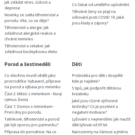
Jak zvládat stres, úzkost a
Co čekat od umělého oplodnění
deprese
Těhotné ženy se ptají na
Novinky ze světa těhotenství a
očkování proti COVID 19. Jaké
porodu: Víte, co se děje?
jsou klady a zápory?
Těhotenství a alergie: Jak
zvládnout alergické reakce a
chránit miminko
Těhotenství a celiakie: Jak
zvládnout bezlepkovou dietu
Porod a šestinedělí
Děti
Co všechno musíš vědět jako
Probiotika pro děti i dospělé:
prvorodička: Vybavení, příprava
Kde je najdete?
na porod a výbava pro miminko
5 tipů, jak podpořit dětskou
Část 2: Měsíc s miminkem - Nový
kreativitu
rytmus života
Jaké jsou různé výchovné
Část 1: Domov s miminkem -
techniky? Co je pozitivní a
První dny po porodu
negativní motivace?
Tatínkové, těhotenství a porod:
Lyžování s nejmenšími: Jak naučit
Jak být oporou pro partnerku?
děti lyžovat od tří let
Příprava do porodnice. Na co
Narozeniny na Vánoce a jméno