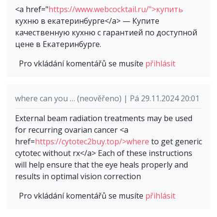
<a href="
https://www.webcocktail.ru/">купить
кухню в екатеринбурге</a> — Купите
качественную кухню с гарантией по доступной
цене в Екатеринбурге.
Pro vkládání komentářů se musíte
přihlásit
where can you … (neověřeno) | Pá 29.11.2024 20:01
External beam radiation treatments may be used
for recurring ovarian cancer <a
href=
https://cytotec2buy.top/>where
to get generic
cytotec without rx</a> Each of these instructions
will help ensure that the eye heals properly and
results in optimal vision correction
Pro vkládání komentářů se musíte
přihlásit