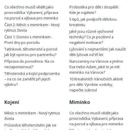
Co všechno musíš vědět jako
Probiotika pro děti i dospělé:
prvorodička: Vybavení, příprava
Kde je najdete?
na porod a výbava pro miminko
5 tipů, jak podpořit dětskou
Část 2: Měsíc s miminkem - Nový
kreativitu
rytmus života
Jaké jsou různé výchovné
Část 1: Domov s miminkem -
techniky? Co je pozitivní a
První dny po porodu
negativní motivace?
Tatínkové, těhotenství a porod:
Lyžování s nejmenšími: Jak naučit
Jak být oporou pro partnerku?
děti lyžovat od tří let
Příprava do porodnice. Na co
Narozeniny na Vánoce a jméno
nezapomenout?
Eva nebo Adam, jaké to je mít
miminko na Vánoce?
Těhotenská a kojící podprsenka
– na co se zaměřit při jejich
10 Kreativních Vánočních aktivit
výběru?
pro děti: Vyrobte ozdoby,
napečte cukroví
Kojení
Miminko
Měsíc s miminkem - Nový rytmus
Co všechno musíš vědět jako
života
prvorodička: Vybavení, příprava
na porod a výbava pro miminko
Průvodce těhotenstvím: Jak se