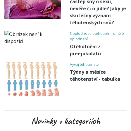
častěji sny o sexu,
nevěře či o jídle? Jaký je
skutečný význam
těhotenských snů?
Neplodnost, otěhotnění, umělé
oplodnění
Otěhotnění z
preejakulátu
Vývoj těhotenství
Týdny a měsíce
těhotenství - tabulka
Novinky v kategoriích