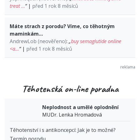
treat …
“
|
před 1 rok 8 měsíců
Máte strach z porodu? Víme, co těhotným
maminkám…
AndrewLob (neověřeno)
:
„
buy semaglutide online
<a…
“
|
před 1 rok 8 měsíců
Těhotenská on-line poradna
Neplodnost a umělé oplodnění
MUDr. Lenka Hromadová
Těhotenství i s antikoncepcí: Jak je to možné?
Termín porodu