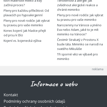
tvoří mateřské mléko a kdy
Těhotenství a alergie: Jak
začíná proces?
zvládnout alergické reakce a
chránit miminko
Pleny pro každou příležitost: Od
plavacích po hypoalergenní
Pleny pro nové rodiče: Jak vybrat
tu pravou pro vaše miminko
Pleny pro nové rodiče: Jak vybrat
tu pravou pro vaše miminko
Narozeniny na Vánoce a jméno
Eva nebo Adam, jaké to je mít
Konec kojení: Jak hladce přejít
miminko na Vánoce?
od prsu k lžíci
Čestmír Strakatý z Prostoru X
Kojení vs. kojenecká výživa
bude táta. Miminko se narodí na
svatého Mikuláše
Tři sporné věci ve výbavě pro
miminko
Informace o webu
Kontakt
Podmínky ochrany osobních údajů