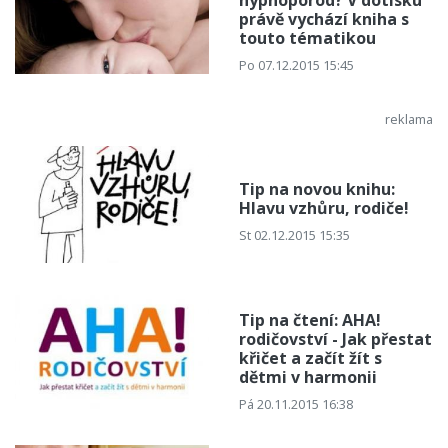
právě vychází kniha s
touto tématikou
Po 07.12.2015 15:45
Tip na novou knihu:
Hlavu vzhůru, rodiče!
St 02.12.2015 15:35
Tip na čtení: AHA!
rodičovství - Jak přestat
křičet a začít žít s
dětmi v harmonii
Pá 20.11.2015 16:38