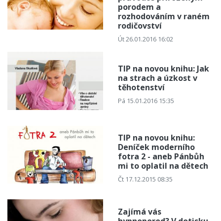
porodem a
rozhodováním v raném
rodičovství
Út 26.01.2016 16:02
TIP na novou knihu: Jak
na strach a úzkost v
těhotenství
Pá 15.01.2016 15:35
TIP na novou knihu:
Deníček moderního
fotra 2 - aneb Pánbůh
mi to oplatil na dětech
Čt 17.12.2015 08:35
Zajímá vás
hypnoporod? V dotisku