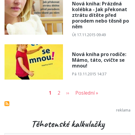
Nová kniha: Prázdná
kolébka - Jak překonat
ztrátu dítěte před
porodem nebo těsně po
něm
Út 17.11.2015 09:49
Nová kniha pro rodiče:
Mámo, táto, cvičte se
mnou!
Pá 13.11.2015 14:37
1
2
››
Poslední »
Těhotenské kalkulačky