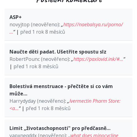
ASP+
novyjtop (neověřeno)
:
„
https://naebalsya.ru/porno/
…
“
|
před 1 rok 8 měsíců
Naučte děti padat. Ušetříte spoustu slz
RobertPounc (neověřeno)
:
„
https://paxlovid.ink/#…
“
|
před 1 rok 8 měsíců
Bolestivá menstruace - přečtěte si co vám
může…
Harrydyday (neověřeno)
:
„
Ivermectin Pharm Store:
<a…
“
|
před 1 rok 8 měsíců
Limit „životaschopnosti" pro předčasně…
yapxneqddx (neověřeno)
:
„
what does minocycline