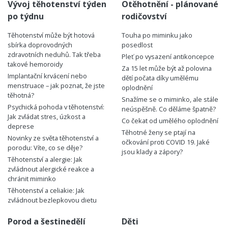
Vývoj těhotenství týden
Otěhotnění - plánované
po týdnu
rodičovství
Těhotenství může být hotová
Touha po miminku jako
sbírka doprovodných
posedlost
zdravotních neduhů. Tak třeba
Pleť po vysazení antikoncepce
takové hemoroidy
Za 15 let může být až polovina
Implantační krvácení nebo
dětí počata díky umělému
menstruace – jak poznat, že jste
oplodnění
těhotná?
Snažíme se o miminko, ale stále
Psychická pohoda v těhotenství:
neúspěšně. Co děláme špatně?
Jak zvládat stres, úzkost a
Co čekat od umělého oplodnění
deprese
Těhotné ženy se ptají na
Novinky ze světa těhotenství a
očkování proti COVID 19. Jaké
porodu: Víte, co se děje?
jsou klady a zápory?
Těhotenství a alergie: Jak
zvládnout alergické reakce a
chránit miminko
Těhotenství a celiakie: Jak
zvládnout bezlepkovou dietu
Porod a šestinedělí
Děti