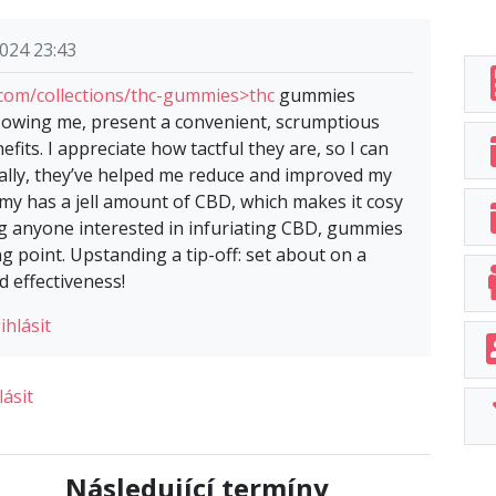
024 23:43
com/collections/thc-gummies>thc
gummies
 owing me, present a convenient, scrumptious
fits. I appreciate how tactful they are, so I can
lly, they’ve helped me reduce and improved my
ummy has a jell amount of CBD, which makes it cosy
ng anyone interested in infuriating CBD, gummies
ng point. Upstanding a tip-off: set about on a
 effectiveness!
ihlásit
lásit
Následující termíny