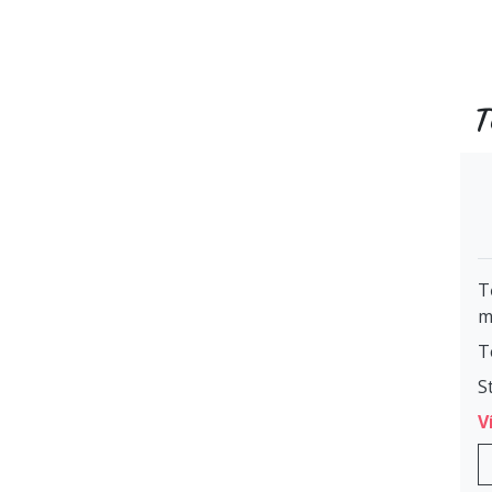
T
T
m
T
S
V