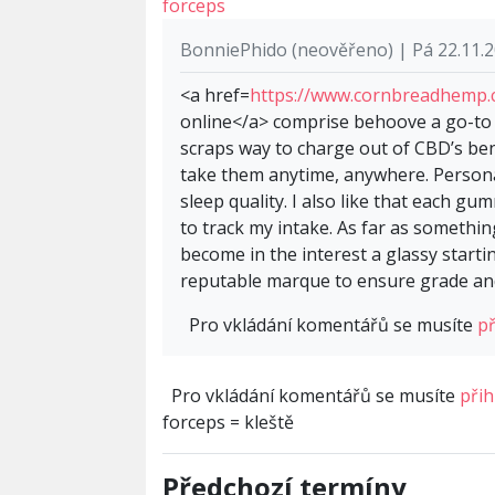
forceps
BonniePhido (neověřeno) | Pá 22.11.2
<a href=
https://www.cornbreadhemp.
online</a> comprise behoove a go-to
scraps way to charge out of CBD’s bene
take them anytime, anywhere. Persona
sleep quality. I also like that each g
to track my intake. As far as somethi
become in the interest a glassy starti
reputable marque to ensure grade and
Pro vkládání komentářů se musíte
př
Pro vkládání komentářů se musíte
přih
forceps = kleště
Předchozí termíny