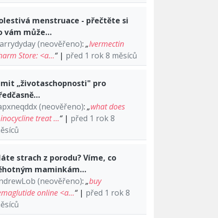
olestivá menstruace - přečtěte si
o vám může…
arrydyday (neověřeno)
:
„
Ivermectin
harm Store: <a…
“
|
před 1 rok 8 měsíců
imit „životaschopnosti" pro
ředčasně…
apxneqddx (neověřeno)
:
„
what does
inocycline treat …
“
|
před 1 rok 8
ěsíců
áte strach z porodu? Víme, co
ěhotným maminkám…
ndrewLob (neověřeno)
:
„
buy
emaglutide online <a…
“
|
před 1 rok 8
ěsíců