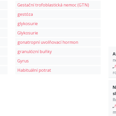
Gestační trofoblastická nemoc (GTN)
gestóza
glykosurie
Glykosurie
gonatropní uvolňovací hormon
granulózní buňky
A
n
Gyrus
„
Habituální potrat
r
N
s
R
„
m