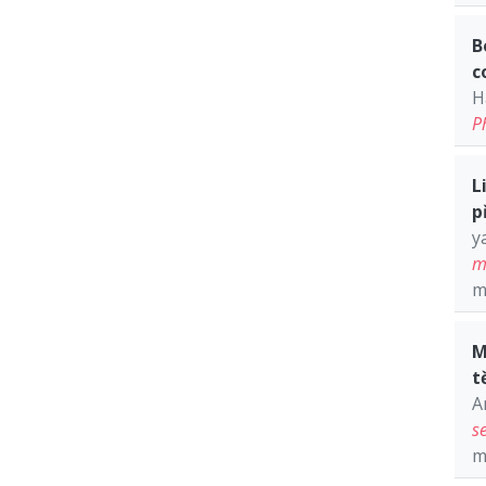
B
c
H
P
L
p
y
m
m
M
t
A
s
m