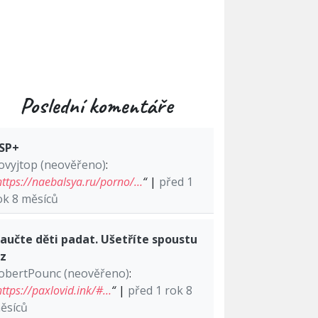
Poslední komentáře
SP+
ovyjtop (neověřeno)
:
https://naebalsya.ru/porno/…
“
|
před 1
ok 8 měsíců
aučte děti padat. Ušetříte spoustu
lz
obertPounc (neověřeno)
:
https://paxlovid.ink/#…
“
|
před 1 rok 8
ěsíců