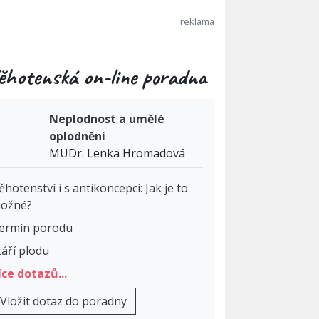
ěhotenská on-line poradna
Neplodnost a umělé
oplodnění
MUDr. Lenka Hromadová
ěhotenství i s antikoncepcí: Jak je to
ožné?
ermín porodu
táří plodu
íce dotazů...
Vložit dotaz do poradny