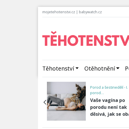
mojetehotenstvi.cz
|
babywatch.cz
Těhotenství
Otěhotnění
P
Porod a šestinedělí - I
porod…
ý chodec nebo
Vaše vagína po
ch? Kolik děti
porodu není tak
ou?
děsivá, jak se o