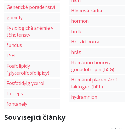
hlen
Genetické poradenství
Hlenová zátka
gamety
hormon
Fyziologická anémie v
hrdlo
těhotenství
Hrozící potrat
fundus
hráz
FSH
Humánní choriový
Fosfolipidy
gonadotropin (hCG)
(glycerolfosfolipidy)
Humánní placentární
Fosfatidylglycerol
laktogen (hPL)
forceps
hydramnion
fontanely
Související články