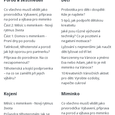
Porod a šestinedělí
Děti
Co všechno musíš vědět jako
Probiotika pro děti i dospělé:
prvorodička: Vybavení, příprava
Kde je najdete?
na porod a výbava pro miminko
5 tipů, jak podpořit dětskou
Část 2: Měsíc s miminkem - Nový
kreativitu
rytmus života
Jaké jsou různé výchovné
Část 1: Domov s miminkem -
techniky? Co je pozitivní a
První dny po porodu
negativní motivace?
Tatínkové, těhotenství a porod:
Lyžování s nejmenšími: Jak naučit
Jak být oporou pro partnerku?
děti lyžovat od tří let
Příprava do porodnice. Na co
Narozeniny na Vánoce a jméno
nezapomenout?
Eva nebo Adam, jaké to je mít
miminko na Vánoce?
Těhotenská a kojící podprsenka
– na co se zaměřit při jejich
10 Kreativních Vánočních aktivit
výběru?
pro děti: Vyrobte ozdoby,
napečte cukroví
Kojení
Miminko
Měsíc s miminkem - Nový rytmus
Co všechno musíš vědět jako
života
prvorodička: Vybavení, příprava
na porod a výbava pro miminko
Průvodce těhotenstvím: Jak se