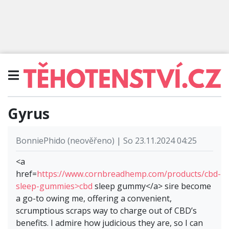
Gyrus
BonniePhido (neověřeno) | So 23.11.2024 04:25
<a
href=
https://www.cornbreadhemp.com/products/cbd-
sleep-gummies>cbd
sleep gummy</a> sire become
a go-to owing me, offering a convenient,
scrumptious scraps way to charge out of CBD’s
benefits. I admire how judicious they are, so I can