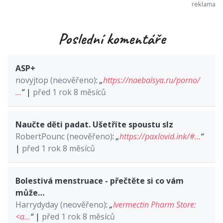
Poslední komentáře
ASP+
novyjtop (neověřeno)
:
„
https://naebalsya.ru/porno/
…
“
|
před 1 rok 8 měsíců
Naučte děti padat. Ušetříte spoustu slz
RobertPounc (neověřeno)
:
„
https://paxlovid.ink/#…
“
|
před 1 rok 8 měsíců
Bolestivá menstruace - přečtěte si co vám
může…
Harrydyday (neověřeno)
:
„
Ivermectin Pharm Store:
<a…
“
|
před 1 rok 8 měsíců