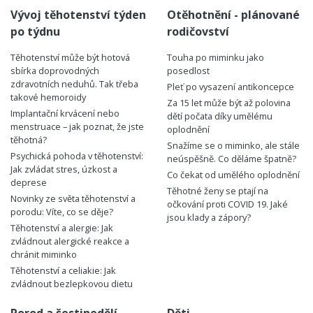
Vývoj těhotenství týden
Otěhotnění - plánované
po týdnu
rodičovství
Těhotenství může být hotová
Touha po miminku jako
sbírka doprovodných
posedlost
zdravotních neduhů. Tak třeba
Pleť po vysazení antikoncepce
takové hemoroidy
Za 15 let může být až polovina
Implantační krvácení nebo
dětí počata díky umělému
menstruace – jak poznat, že jste
oplodnění
těhotná?
Snažíme se o miminko, ale stále
Psychická pohoda v těhotenství:
neúspěšně. Co děláme špatně?
Jak zvládat stres, úzkost a
Co čekat od umělého oplodnění
deprese
Těhotné ženy se ptají na
Novinky ze světa těhotenství a
očkování proti COVID 19. Jaké
porodu: Víte, co se děje?
jsou klady a zápory?
Těhotenství a alergie: Jak
zvládnout alergické reakce a
chránit miminko
Těhotenství a celiakie: Jak
zvládnout bezlepkovou dietu