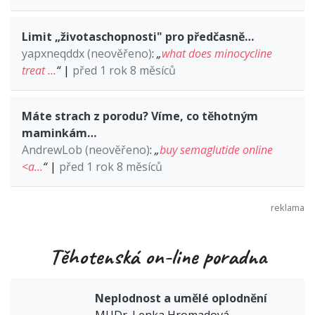
Limit „životaschopnosti" pro předčasně…
yapxneqddx (neověřeno)
:
„
what does minocycline
treat …
“
|
před 1 rok 8 měsíců
Máte strach z porodu? Víme, co těhotným
maminkám…
AndrewLob (neověřeno)
:
„
buy semaglutide online
<a…
“
|
před 1 rok 8 měsíců
Těhotenská on-line poradna
Neplodnost a umělé oplodnění
MUDr. Lenka Hromadová