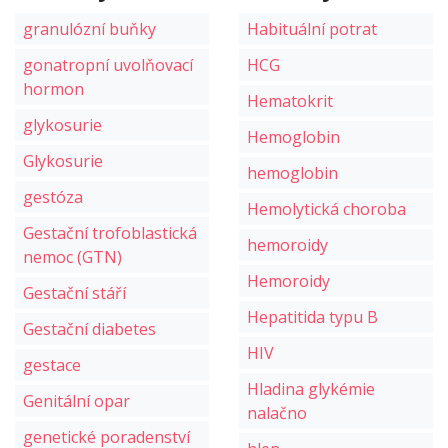
granulózní buňky
Habituální potrat
gonatropní uvolňovací
HCG
hormon
Hematokrit
glykosurie
Hemoglobin
Glykosurie
hemoglobin
gestóza
Hemolytická choroba
Gestační trofoblastická
hemoroidy
nemoc (GTN)
Hemoroidy
Gestační stáří
Hepatitida typu B
Gestační diabetes
HIV
gestace
Hladina glykémie
Genitální opar
nalačno
genetické poradenství