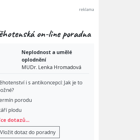
ěhotenská on-line poradna
Neplodnost a umělé
oplodnění
MUDr. Lenka Hromadová
ěhotenství i s antikoncepcí: Jak je to
ožné?
ermín porodu
táří plodu
íce dotazů...
Vložit dotaz do poradny