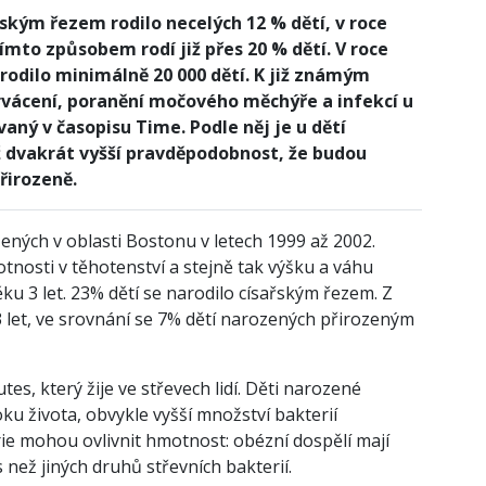
ským řezem rodilo necelých 12 % dětí, v roce
tímto způsobem rodí již přes 20 % dětí. V roce
rodilo minimálně 20 000 dětí. K již známým
krvácení, poranění močového měchýře a infekcí u
aný v časopisu Time. Podle něj je u dětí
 dvakrát vyšší pravděpodobnost, že budou
přirozeně.
ených v oblasti Bostonu v letech 1999 až 2002.
tnosti v těhotenství a stejně tak výšku a váhu
ku 3 let. 23% dětí se narodilo císařským řezem. Z
3 let, ve srovnání se 7% dětí narozených přirozeným
es, který žije ve střevech lidí. Děti narozené
u života, obvykle vyšší množství bakterií
erie mohou ovlivnit hmotnost: obézní dospělí mají
s než jiných druhů střevních bakterií.