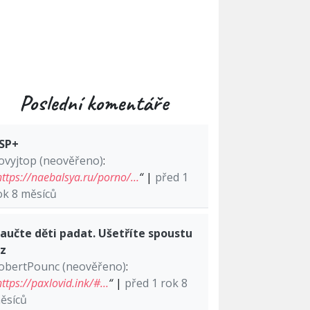
Poslední komentáře
SP+
ovyjtop (neověřeno)
:
https://naebalsya.ru/porno/…
“
|
před 1
ok 8 měsíců
aučte děti padat. Ušetříte spoustu
lz
obertPounc (neověřeno)
:
https://paxlovid.ink/#…
“
|
před 1 rok 8
ěsíců