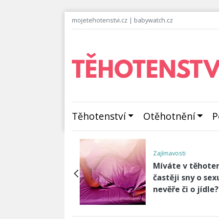
mojetehotenstvi.cz
|
babywatch.cz
Těhotenství
Otěhotnění
P
enství v období před
dem -…
Zajímavosti
příznaků porodu
Míváte v těhoten
b jak poznat
častěji sny o sex
házející finále
nevěře či o jídle
ot…