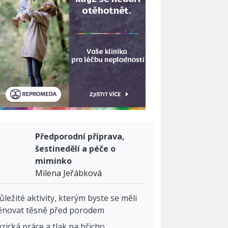
Předporodní příprava,
šestinedělí a péče o
miminko
Milena Jeřábková
ůležité aktivity, kterým byste se měli
ěnovat těsně před porodem
yzická práce a tlak na břicho