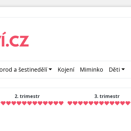
orod a šestinedělí
Kojení
Miminko
Děti
2. trimestr
3. trimestr