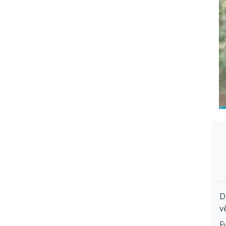
D
v
F