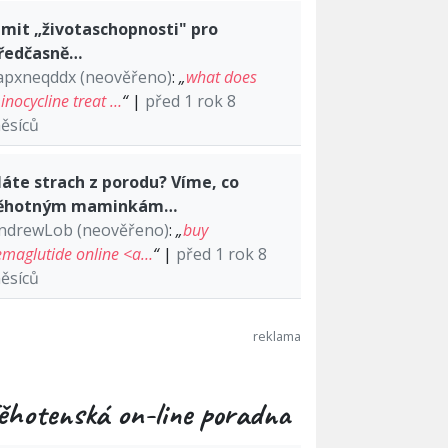
imit „životaschopnosti" pro
ředčasně…
apxneqddx (neověřeno)
:
„
what does
inocycline treat …
“
|
před 1 rok 8
ěsíců
áte strach z porodu? Víme, co
ěhotným maminkám…
ndrewLob (neověřeno)
:
„
buy
emaglutide online <a…
“
|
před 1 rok 8
ěsíců
ěhotenská on-line poradna