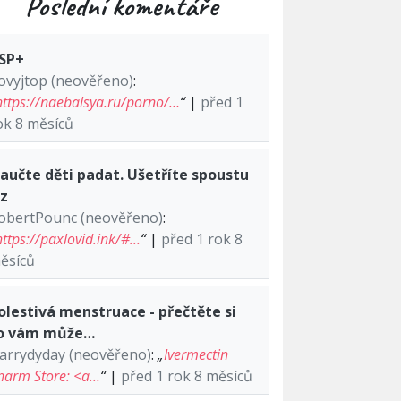
Poslední komentáře
SP+
ovyjtop (neověřeno)
:
https://naebalsya.ru/porno/…
“
|
před 1
ok 8 měsíců
aučte děti padat. Ušetříte spoustu
lz
obertPounc (neověřeno)
:
https://paxlovid.ink/#…
“
|
před 1 rok 8
ěsíců
olestivá menstruace - přečtěte si
o vám může…
arrydyday (neověřeno)
:
„
Ivermectin
harm Store: <a…
“
|
před 1 rok 8 měsíců