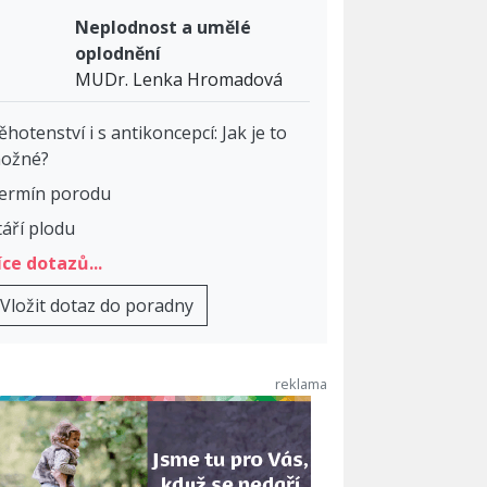
Neplodnost a umělé
oplodnění
MUDr. Lenka Hromadová
ěhotenství i s antikoncepcí: Jak je to
ožné?
ermín porodu
táří plodu
íce dotazů...
Vložit dotaz do poradny