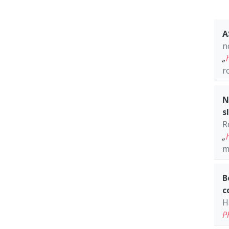
A
n
„
r
N
s
R
„
m
B
c
H
P