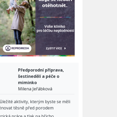
Předporodní příprava,
šestinedělí a péče o
miminko
Milena Jeřábková
ůležité aktivity, kterým byste se měli
ěnovat těsně před porodem
yzická práce a tlak na břicho