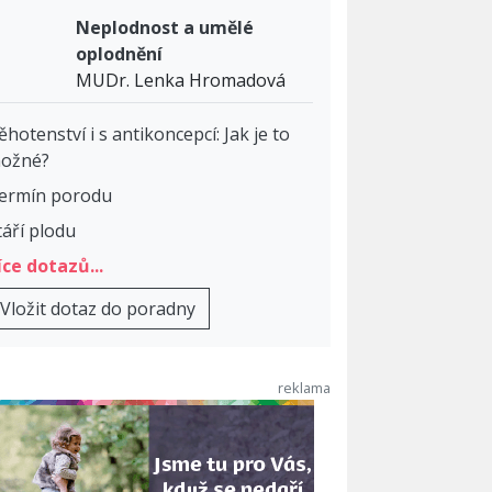
Neplodnost a umělé
oplodnění
MUDr. Lenka Hromadová
ěhotenství i s antikoncepcí: Jak je to
ožné?
ermín porodu
táří plodu
íce dotazů...
Vložit dotaz do poradny