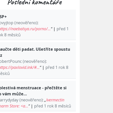
Poslední komentáře
SP+
ovyjtop (neověřeno)
:
https://naebalsya.ru/porno/…
“
|
před 1
ok 8 měsíců
aučte děti padat. Ušetříte spoustu
lz
obertPounc (neověřeno)
:
https://paxlovid.ink/#…
“
|
před 1 rok 8
ěsíců
olestivá menstruace - přečtěte si
o vám může…
arrydyday (neověřeno)
:
„
Ivermectin
harm Store: <a…
“
|
před 1 rok 8 měsíců