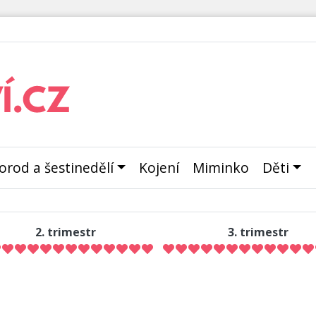
orod a šestinedělí
Kojení
Miminko
Děti
2. trimestr
3. trimestr