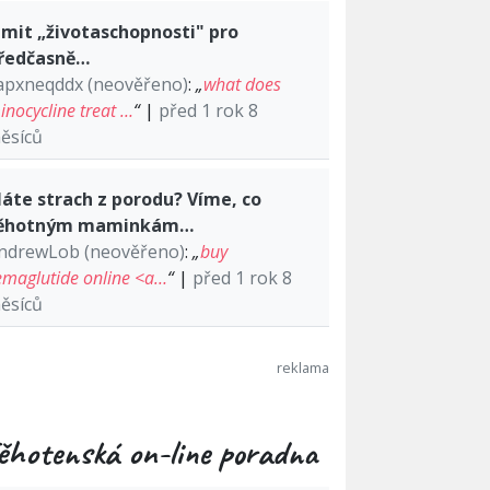
imit „životaschopnosti" pro
ředčasně…
apxneqddx (neověřeno)
:
„
what does
inocycline treat …
“
|
před 1 rok 8
ěsíců
áte strach z porodu? Víme, co
ěhotným maminkám…
ndrewLob (neověřeno)
:
„
buy
emaglutide online <a…
“
|
před 1 rok 8
ěsíců
ěhotenská on-line poradna