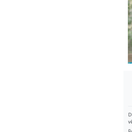
D
v
F