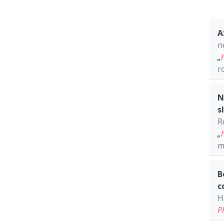
A
n
„
r
N
s
R
„
m
B
c
H
P