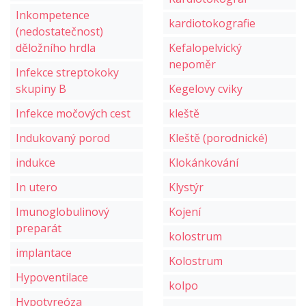
Inkompetence
kardiotokografie
(nedostatečnost)
děložního hrdla
Kefalopelvický
nepoměr
Infekce streptokoky
skupiny B
Kegelovy cviky
Infekce močových cest
kleště
Indukovaný porod
Kleště (porodnické)
indukce
Klokánkování
In utero
Klystýr
Imunoglobulinový
Kojení
preparát
kolostrum
implantace
Kolostrum
Hypoventilace
kolpo
Hypotyreóza