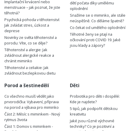
Implantační krvácení nebo
dětí počata díky umělému
menstruace – jak poznat, že jste
oplodnění
těhotná?
Snažíme se o miminko, ale stále
Psychická pohoda v těhotenství:
neúspěšně. Co děláme špatně?
Jak zvládat stres, úzkost a
Co čekat od umělého oplodnění
deprese
Těhotné ženy se ptají na
Novinky ze světa těhotenství a
očkování proti COVID 19. Jaké
porodu: Víte, co se děje?
jsou klady a zápory?
Těhotenství a alergie: Jak
zvládnout alergické reakce a
chránit miminko
Těhotenství a celiakie: Jak
zvládnout bezlepkovou dietu
Porod a šestinedělí
Děti
Co všechno musíš vědět jako
Probiotika pro děti i dospělé:
prvorodička: Vybavení, příprava
Kde je najdete?
na porod a výbava pro miminko
5 tipů, jak podpořit dětskou
Část 2: Měsíc s miminkem - Nový
kreativitu
rytmus života
Jaké jsou různé výchovné
Část 1: Domov s miminkem -
techniky? Co je pozitivní a