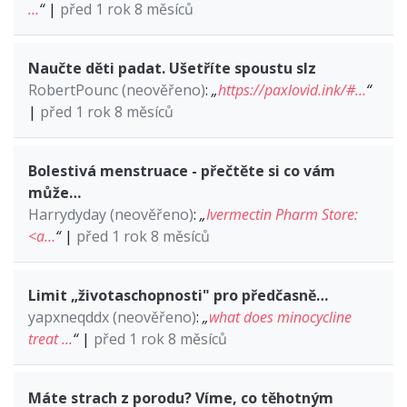
…
“
|
před 1 rok 8 měsíců
Naučte děti padat. Ušetříte spoustu slz
RobertPounc (neověřeno)
:
„
https://paxlovid.ink/#…
“
|
před 1 rok 8 měsíců
Bolestivá menstruace - přečtěte si co vám
může…
Harrydyday (neověřeno)
:
„
Ivermectin Pharm Store:
<a…
“
|
před 1 rok 8 měsíců
Limit „životaschopnosti" pro předčasně…
yapxneqddx (neověřeno)
:
„
what does minocycline
treat …
“
|
před 1 rok 8 měsíců
Máte strach z porodu? Víme, co těhotným