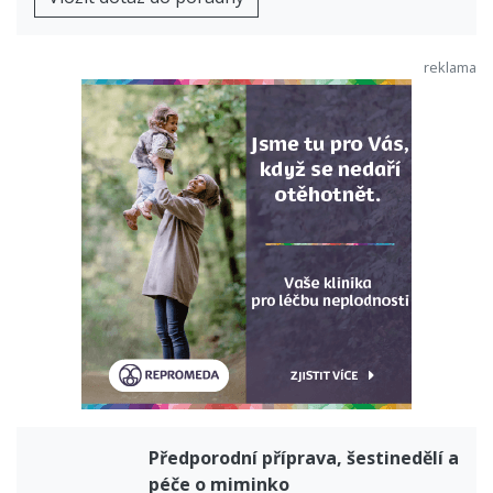
Předporodní příprava, šestinedělí a
péče o miminko