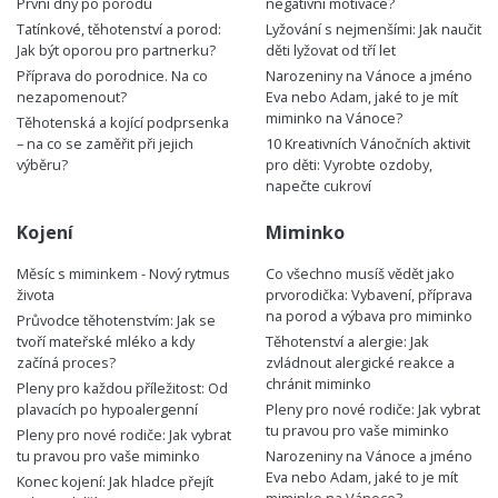
První dny po porodu
negativní motivace?
Tatínkové, těhotenství a porod:
Lyžování s nejmenšími: Jak naučit
Jak být oporou pro partnerku?
děti lyžovat od tří let
Příprava do porodnice. Na co
Narozeniny na Vánoce a jméno
nezapomenout?
Eva nebo Adam, jaké to je mít
miminko na Vánoce?
Těhotenská a kojící podprsenka
– na co se zaměřit při jejich
10 Kreativních Vánočních aktivit
výběru?
pro děti: Vyrobte ozdoby,
napečte cukroví
Kojení
Miminko
Měsíc s miminkem - Nový rytmus
Co všechno musíš vědět jako
života
prvorodička: Vybavení, příprava
na porod a výbava pro miminko
Průvodce těhotenstvím: Jak se
tvoří mateřské mléko a kdy
Těhotenství a alergie: Jak
začíná proces?
zvládnout alergické reakce a
chránit miminko
Pleny pro každou příležitost: Od
plavacích po hypoalergenní
Pleny pro nové rodiče: Jak vybrat
tu pravou pro vaše miminko
Pleny pro nové rodiče: Jak vybrat
tu pravou pro vaše miminko
Narozeniny na Vánoce a jméno
Eva nebo Adam, jaké to je mít
Konec kojení: Jak hladce přejít