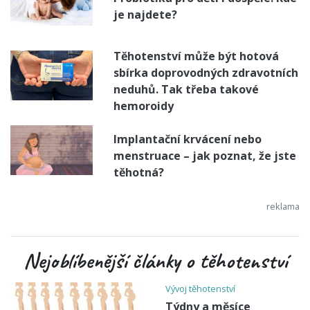
je najdete?
Těhotenství může být hotová
sbírka doprovodných zdravotních
neduhů. Tak třeba takové
hemoroidy
Implantační krvácení nebo
menstruace – jak poznat, že jste
těhotná?
Nejoblíbenější články o těhotenství
Vývoj těhotenství
Týdny a měsíce