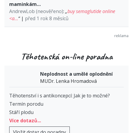
maminkám…
AndrewLob (neověřeno)
:
„
buy semaglutide online
<a…
“
|
před 1 rok 8 měsíců
Těhotenská on-line poradna
Neplodnost a umělé oplodnění
MUDr. Lenka Hromadová
Těhotenství i s antikoncepcí: Jak je to možné?
Termín porodu
Stáří plodu
Více dotazů...
Vložit dotaz do poradny