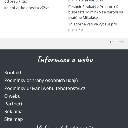
miminko na Vánoce?
od prsu k lžíci
Čestmír Strakatý z Prostoru X
Kojení vs. kojenecká výživa
bude táta. Miminko se narodí na
svatého Mikuláše
Tři sporné věci ve výbavě pro
miminko
Informace o webu
Kontakt
Podmínky ochrany osobních údajů
Podmínky užívání webu tehotenstvi.cz
O webu
Partneři
Reklama
Site map
Vybrané kategorie