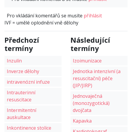
Pro vkládání komentářů se musíte
přihlásit
IVF = umělé oplodnění vně dělohy
Předchozí
Následující
termíny
termíny
Inzulín
Izoimunizace
Inverze dělohy
Jednotka intenzivní (a
resuscitační) péče
intravenózní infuze
(JIP/JIRP)
Intrauterinní
Jednovaječná
resuscitace
(monozygotická)
Intermitentní
dvojčata
auskultace
Kapavka
Inkontinence stolice
Kardiotokograf