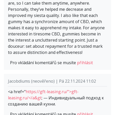
are, so I can take them anytime, anywhere.
Personally, they’ve helped me decrease and
improved my siesta quality. I also like that each
gummy has a synchronize amount of CBD, which
makes it easy to apprehend my intake. For anyone
interested in tiresome CBD, gummies become in
the interest a uncluttered starting point. Just a
douceur: set about repayment for a trusted mark
to assure distinction and effectiveness!
Pro vkládání komentářů se musíte
přihlásit
Jacobdiums (neověřeno) | Pá 22.11.2024 11:02
<a href="
https://gft-leasing.ru/">gft-
leasing.ru/</a&gt
; — Индивидуальный подход к
созданию вашей кухни.
Pro vkládání komentářů se musíte
přihlásit