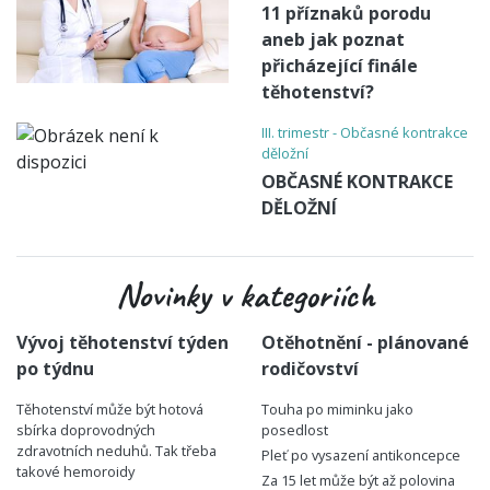
11 příznaků porodu
aneb jak poznat
přicházející finále
těhotenství?
III. trimestr - Občasné kontrakce
děložní
OBČASNÉ KONTRAKCE
DĚLOŽNÍ
Novinky v kategoriích
Vývoj těhotenství týden
Otěhotnění - plánované
po týdnu
rodičovství
Těhotenství může být hotová
Touha po miminku jako
sbírka doprovodných
posedlost
zdravotních neduhů. Tak třeba
Pleť po vysazení antikoncepce
takové hemoroidy
Za 15 let může být až polovina