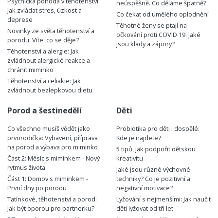
Psychická pohoda v těhotenství:
neúspěšně. Co děláme špatně?
Jak zvládat stres, úzkost a
Co čekat od umělého oplodnění
deprese
Těhotné ženy se ptají na
Novinky ze světa těhotenství a
očkování proti COVID 19. Jaké
porodu: Víte, co se děje?
jsou klady a zápory?
Těhotenství a alergie: Jak
zvládnout alergické reakce a
chránit miminko
Těhotenství a celiakie: Jak
zvládnout bezlepkovou dietu
Porod a šestinedělí
Děti
Co všechno musíš vědět jako
Probiotika pro děti i dospělé:
prvorodička: Vybavení, příprava
Kde je najdete?
na porod a výbava pro miminko
5 tipů, jak podpořit dětskou
Část 2: Měsíc s miminkem - Nový
kreativitu
rytmus života
Jaké jsou různé výchovné
Část 1: Domov s miminkem -
techniky? Co je pozitivní a
První dny po porodu
negativní motivace?
Tatínkové, těhotenství a porod:
Lyžování s nejmenšími: Jak naučit
Jak být oporou pro partnerku?
děti lyžovat od tří let