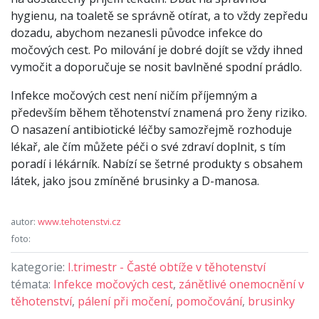
hygienu, na toaletě se správně otírat, a to vždy zepředu
dozadu, abychom nezanesli původce infekce do
močových cest. Po milování je dobré dojít se vždy ihned
vymočit a doporučuje se nosit bavlněné spodní prádlo.
Infekce močových cest není ničím příjemným a
především během těhotenství znamená pro ženy riziko.
O nasazení antibiotické léčby samozřejmě rozhoduje
lékař, ale čím můžete péči o své zdraví doplnit, s tím
poradí i lékárník. Nabízí se šetrné produkty s obsahem
látek, jako jsou zmíněné brusinky a D-manosa.
autor:
www.tehotenstvi.cz
foto:
kategorie:
I.trimestr - Časté obtíže v těhotenství
témata:
Infekce močových cest
,
zánětlivé onemocnění v
těhotenství
,
pálení při močení
,
pomočování
,
brusinky