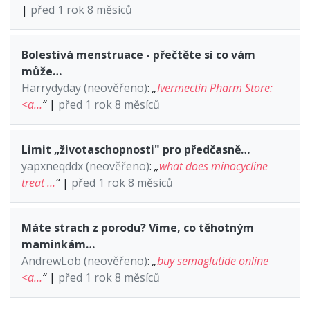
|
před 1 rok 8 měsíců
Bolestivá menstruace - přečtěte si co vám
může…
Harrydyday (neověřeno)
:
„
Ivermectin Pharm Store:
<a…
“
|
před 1 rok 8 měsíců
Limit „životaschopnosti" pro předčasně…
yapxneqddx (neověřeno)
:
„
what does minocycline
treat …
“
|
před 1 rok 8 měsíců
Máte strach z porodu? Víme, co těhotným
maminkám…
AndrewLob (neověřeno)
:
„
buy semaglutide online
<a…
“
|
před 1 rok 8 měsíců