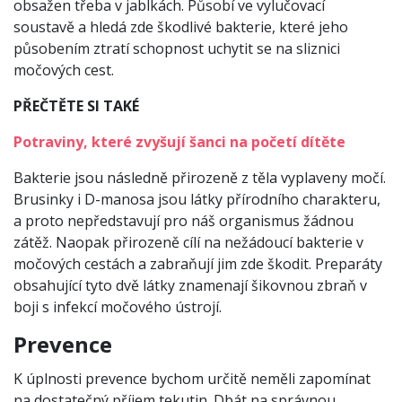
obsažen třeba v jablkách. Působí ve vylučovací
soustavě a hledá zde škodlivé bakterie, které jeho
působením ztratí schopnost uchytit se na sliznici
močových cest.
PŘEČTĚTE SI TAKÉ
Potraviny, které zvyšují šanci na početí dítěte
Bakterie jsou následně přirozeně z těla vyplaveny močí.
Brusinky i D-manosa jsou látky přírodního charakteru,
a proto nepředstavují pro náš organismus žádnou
zátěž. Naopak přirozeně cílí na nežádoucí bakterie v
močových cestách a zabraňují jim zde škodit. Preparáty
obsahující tyto dvě látky znamenají šikovnou zbraň v
boji s infekcí močového ústrojí.
Prevence
K úplnosti prevence bychom určitě neměli zapomínat
na dostatečný příjem tekutin. Dbát na správnou