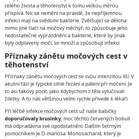
celého života a těhotenství k tomu velkou měrou
přispívá. Nic se nemění na pravdě, že nepříjemnou
infekci mají na svědomí bakterie. Zvětšující se děloha
mimo jiné tlačí na močový měchýř, to způsobuje jeho
nedostatečné vyprázdnění a bakterie, které by jinak
byly odplaveny močí, se množí a způsobují infekci.
Příznaky zánětu močových cest v
těhotenství
Příznaky zánětu močových cest se svou intenzitou liší. V
akutní fázi je typické silné řezání a pálení při močení. Je
to asi takový pocit, jako kdybychom z těla vylučovali
žiletky. A to nás většinou velmi rychle přivede k lékaři.
Při léčbě infekce močových cest už naše babičky
doporučovaly brusinky
, moc těchto červených bobulí
má odpradávna své opodstatnění. Dalším šetrným
pomocníkem je D-manosa. Monosacharid, který je