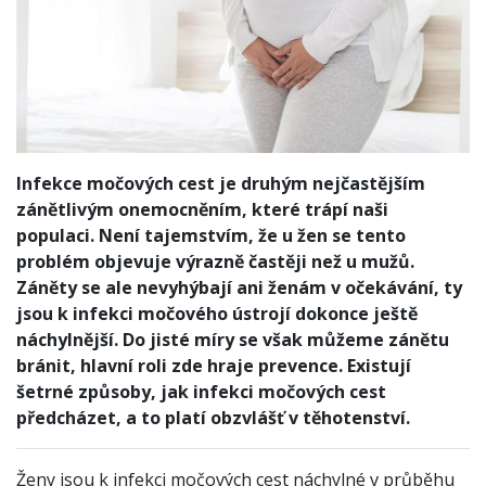
Infekce močových cest je druhým nejčastějším
zánětlivým onemocněním, které trápí naši
populaci. Není tajemstvím, že u žen se tento
problém objevuje výrazně častěji než u mužů.
Záněty se ale nevyhýbají ani ženám v očekávání, ty
jsou k infekci močového ústrojí dokonce ještě
náchylnější. Do jisté míry se však můžeme zánětu
bránit, hlavní roli zde hraje prevence. Existují
šetrné způsoby, jak infekci močových cest
předcházet, a to platí obzvlášť v těhotenství.
Ženy jsou k infekci močových cest náchylné v průběhu