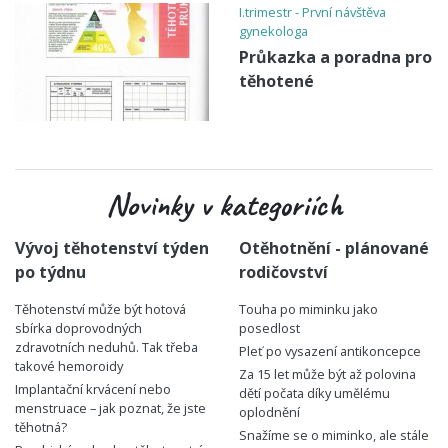
I.trimestr - První návštěva
gynekologa
Průkazka a poradna pro
těhotené
Novinky v kategoriích
Vývoj těhotenství týden
Otěhotnění - plánované
po týdnu
rodičovství
Těhotenství může být hotová
Touha po miminku jako
sbírka doprovodných
posedlost
zdravotních neduhů. Tak třeba
Pleť po vysazení antikoncepce
takové hemoroidy
Za 15 let může být až polovina
Implantační krvácení nebo
dětí počata díky umělému
menstruace – jak poznat, že jste
oplodnění
těhotná?
Snažíme se o miminko, ale stále