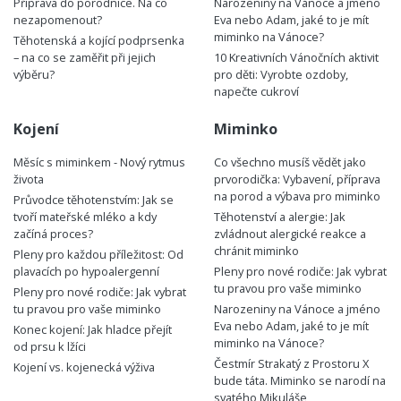
Příprava do porodnice. Na co
Narozeniny na Vánoce a jméno
nezapomenout?
Eva nebo Adam, jaké to je mít
miminko na Vánoce?
Těhotenská a kojící podprsenka
– na co se zaměřit při jejich
10 Kreativních Vánočních aktivit
výběru?
pro děti: Vyrobte ozdoby,
napečte cukroví
Kojení
Miminko
Měsíc s miminkem - Nový rytmus
Co všechno musíš vědět jako
života
prvorodička: Vybavení, příprava
na porod a výbava pro miminko
Průvodce těhotenstvím: Jak se
tvoří mateřské mléko a kdy
Těhotenství a alergie: Jak
začíná proces?
zvládnout alergické reakce a
chránit miminko
Pleny pro každou příležitost: Od
plavacích po hypoalergenní
Pleny pro nové rodiče: Jak vybrat
tu pravou pro vaše miminko
Pleny pro nové rodiče: Jak vybrat
tu pravou pro vaše miminko
Narozeniny na Vánoce a jméno
Eva nebo Adam, jaké to je mít
Konec kojení: Jak hladce přejít
miminko na Vánoce?
od prsu k lžíci
Čestmír Strakatý z Prostoru X
Kojení vs. kojenecká výživa
bude táta. Miminko se narodí na
svatého Mikuláše