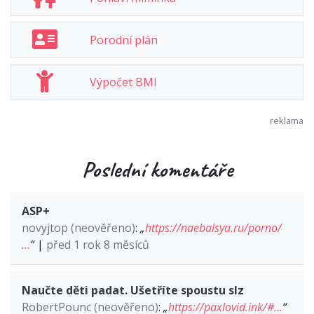
Porodní plán
Výpočet BMI
Poslední komentáře
ASP+
novyjtop (neověřeno)
:
„
https://naebalsya.ru/porno/
…
“
|
před 1 rok 8 měsíců
Naučte děti padat. Ušetříte spoustu slz
RobertPounc (neověřeno)
:
„
https://paxlovid.ink/#…
“