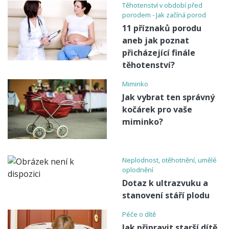
Těhotenství v období před
porodem - Jak začíná porod
11 příznaků porodu
aneb jak poznat
přicházející finále
těhotenství?
Miminko
Jak vybrat ten správný
kočárek pro vaše
miminko?
Neplodnost, otěhotnění, umělé
oplodnění
Dotaz k ultrazvuku a
stanovení stáří plodu
Péče o dítě
Jak připravit starší dítě