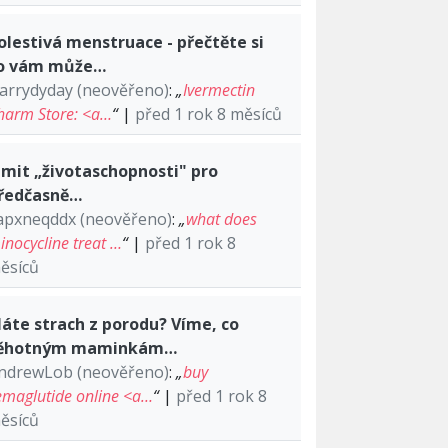
olestivá menstruace - přečtěte si
o vám může…
arrydyday (neověřeno)
:
„
Ivermectin
harm Store: <a…
“
|
před 1 rok 8 měsíců
imit „životaschopnosti" pro
ředčasně…
apxneqddx (neověřeno)
:
„
what does
inocycline treat …
“
|
před 1 rok 8
ěsíců
áte strach z porodu? Víme, co
ěhotným maminkám…
ndrewLob (neověřeno)
:
„
buy
emaglutide online <a…
“
|
před 1 rok 8
ěsíců