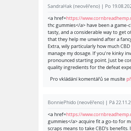
SandraHak (neověřeno) | Po 19.08.20
<a href=
https://www.cornbreadhemp.
thc gummies</a> have been a game-cha
tasty, and a considerable way to get of
that they help me unwind after a fanc
Extra, wily particularly how much CBD
manage my dosage. If you're kinky i
pronounced starting point. Just be co
quality ingredients for the defeat exp
Pro vkládání komentářů se musíte
př
BonniePhido (neověřeno) | Pá 22.11.2
<a href=
https://www.cornbreadhemp
gummies</a> acquire fit a go-to for m
scraps means to take CBD’s benefits. I 