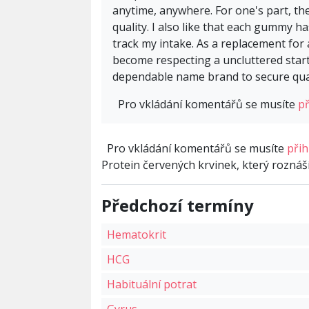
anytime, anywhere. For one's part, t
quality. I also like that each gummy h
track my intake. As a replacement for
become respecting a uncluttered starti
dependable name brand to secure qual
Pro vkládání komentářů se musíte
př
Pro vkládání komentářů se musíte
přih
Protein červených krvinek, který roznáší
Předchozí termíny
Hematokrit
HCG
Habituální potrat