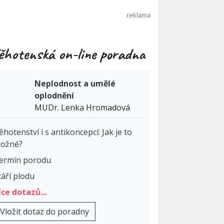
ěhotenská on-line poradna
Neplodnost a umělé
oplodnění
MUDr. Lenka Hromadová
ěhotenství i s antikoncepcí: Jak je to
ožné?
ermín porodu
táří plodu
íce dotazů...
Vložit dotaz do poradny