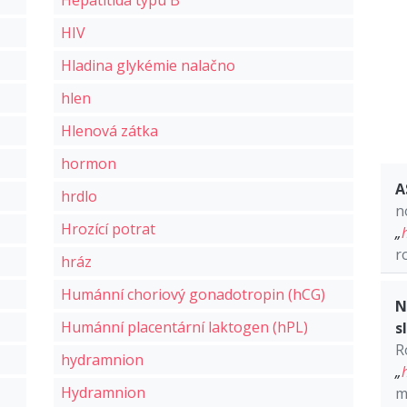
Hepatitida typu B
HIV
Hladina glykémie nalačno
hlen
Hlenová zátka
hormon
A
hrdlo
n
Hrozící potrat
„
r
hráz
Humánní choriový gonadotropin (hCG)
N
Humánní placentární laktogen (hPL)
s
R
hydramnion
„
Hydramnion
m