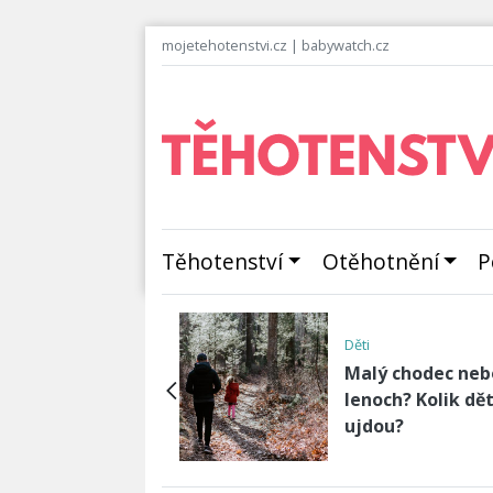
mojetehotenstvi.cz
|
babywatch.cz
Těhotenství
Otěhotnění
P
lity
Děti
hovor: Vše co
Jak snadno na
te měli vědět o
bezpečný domov
rodukční medicíně
malé děti?