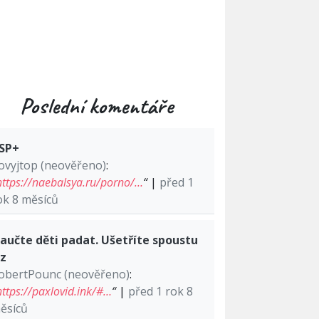
Poslední komentáře
SP+
ovyjtop (neověřeno)
:
https://naebalsya.ru/porno/…
“
|
před 1
ok 8 měsíců
aučte děti padat. Ušetříte spoustu
lz
obertPounc (neověřeno)
:
https://paxlovid.ink/#…
“
|
před 1 rok 8
ěsíců