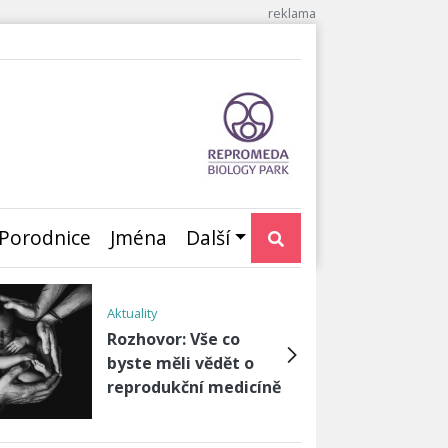
Porodnice
Jména
Další
Těhotenství
Těhotenství a
celiakie: Jak
zvládnout
bezlepkovou dietu