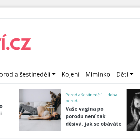
orod a šestinedělí
Kojení
Miminko
Děti
Plánované rodičovství - kdy
otěhotn…
Jsem těhotná?
 pro
Udělejte si kvíz