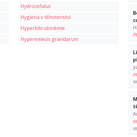
Hydrocefalus
B
Hygiena v těhotenství
c
H
Hyperbilirubinémie
P
Hyperemesis gravidarum
L
p
y
m
m
M
t
A
s
m