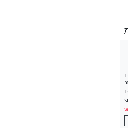
T
T
m
T
S
V