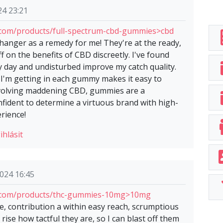
24 23:21
com/products/full-spectrum-cbd-gummies>cbd
nger as a remedy for me! They're at the ready,
f on the benefits of CBD discreetly. I've found
y day and undisturbed improve my catch quality.
 I'm getting in each gummy makes it easy to
nvolving maddening CBD, gummies are a
nfident to determine a virtuous brand with high-
erience!
ihlásit
024 16:45
.com/products/thc-gummies-10mg>10mg
e, contribution a within easy reach, scrumptious
rise how tactful they are, so I can blast off them