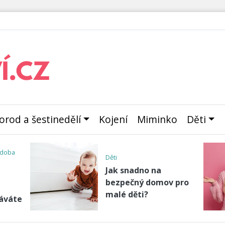
orod a šestinedělí
Kojení
Miminko
Děti
před
Děti
odu
5 tipů, jak podpořit
dětskou kreativitu
le