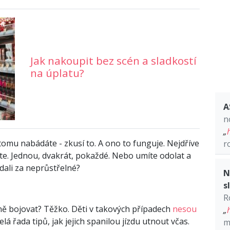
Jak nakoupit bez scén a sladkostí
na úplatu?
A
n
„
 tomu nabádáte - zkusí to. A ono to funguje. Nejdříve
r
e. Jednou, dvakrát, pokaždé. Nebo umíte odolat a
ádali za neprůstřelné?
N
s
R
ě bojovat? Těžko. Děti v takových případech
nesou
„
 celá řada tipů, jak jejich spanilou jízdu utnout včas.
m