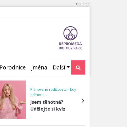
Porodnice
Jména
Další
III. trimestr - Vývoj plodu a
růst…
Třetí trimestr:
Poslední přípravy a
očekávání