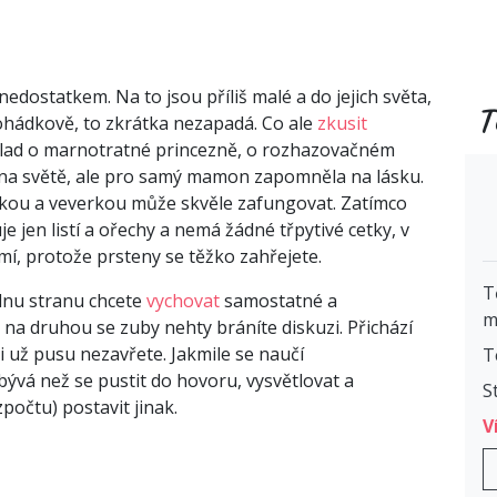
edostatkem. Na to jsou příliš malé a do jejich světa,
T
ohádkově, to zkrátka nezapadá. Co ale
zkusit
íklad o marnotratné princezně, o rozhazovačném
ty na světě, ale pro samý mamon zapomněla na lásku.
akou a veverkou může skvěle zafungovat. Zatímco
e jen listí a ořechy a nemá žádné třpytivé cetky, v
mí, protože prsteny se těžko zahřejete.
T
ednu stranu chcete
vychovat
samostatné a
m
na druhou se zuby nehty bráníte diskuzi. Přichází
 už pusu nezavřete. Jakmile se naučí
T
bývá než se pustit do hovoru, vysvětlovat a
S
zpočtu) postavit jinak.
V