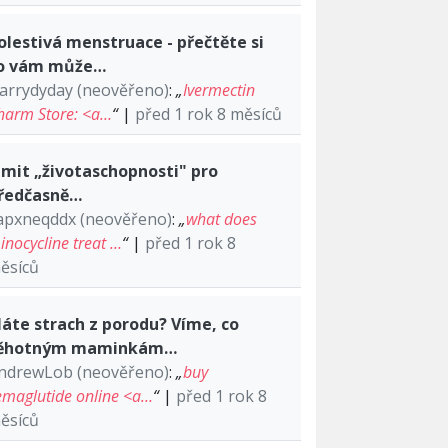
olestivá menstruace - přečtěte si
o vám může…
arrydyday (neověřeno)
:
„
Ivermectin
harm Store: <a…
“
|
před 1 rok 8 měsíců
imit „životaschopnosti" pro
ředčasně…
apxneqddx (neověřeno)
:
„
what does
inocycline treat …
“
|
před 1 rok 8
ěsíců
áte strach z porodu? Víme, co
ěhotným maminkám…
ndrewLob (neověřeno)
:
„
buy
emaglutide online <a…
“
|
před 1 rok 8
ěsíců