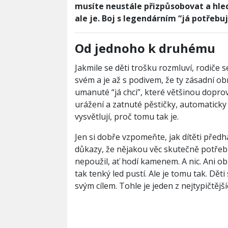
musíte neustále přizpůsobovat a hled
ale je. Boj s legendárním “já potřebuj
Od jednoho k druhému
Jakmile se děti trošku rozmluví, rodiče 
svém a je až s podivem, že ty zásadní obr
umanuté “já chci”, které většinou doprov
urážení a zatnuté pěstičky, automaticky
vysvětlují, proč tomu tak je.
Jen si dobře vzpomeňte, jak dítěti předha
důkazy, že nějakou věc skutečně potřebu
nepoužil, ať hodí kamenem. A nic. Ani ob
tak tenký led pustí. Ale je tomu tak. Dě
svým cílem. Tohle je jeden z nejtypičtěj