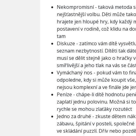
Nekompromisní - taková metoda se 
nejšťastnější volbu. Děti může tako
hrajete jen hloupé hry, kdy každý m
postavení v rodině, což klidu na 
tam
Diskuze - zatímco vám dítě vysvětluj
seznam nezbytností. Dítěti tak dáte
musí se dělit stejně jako o hračky
smířlivější a jeho tlak na vás se č
Vymáchaný nos - pokud vám to finan
odpoledne, kdy si může koupit vše, 
nejsou komplexní a ve finále jde
Peníze - chápe-li dítě hodnotu pen
zaplatí jednu polovinu. Možná si to
rychle se mohou zlaťáky rozutéct
Jedno za druhé - zkuste dětem náku
zábavu, špitání v posteli, společn
ve skládání puzzlí. Dřív nebo později