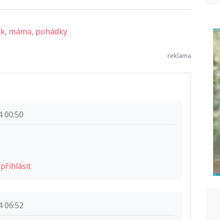
ek
,
máma
,
pohádky
4 00:50
e
přihlásit
4 06:52