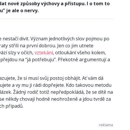
at nové způsoby výchovy a přístupu. I o tom to
u” je ale o nervy.
se nestačí divit. Význam jednotlivých slov pojmou po
aty střílí na první dobrou. Jen co jim utnete
ází slzy v očích,
vztekání
, otloukání všeho kolem,
 přejdou na “já potřebuju”. Překotně argumentují a
zujete, že si musí svůj postoj obhájit. Ať vám dá
jete a vy mu ji rádi dopřejete. Kdo takovou metodu
lázek. Žádný rodič totiž nepředpokládá, že se dítě na
ti se někdy chovají hodně neohroženě a jdou tvrdě za
ších případů.