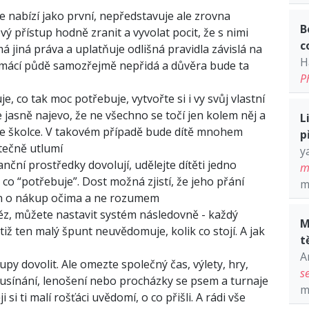
nabízí jako první, nepředstavuje ale zrovna
B
vý přístup hodně zranit a vyvolat pocit, že s nimi
c
á jiná práva a uplatňuje odlišná pravidla závislá na
H
domácí půdě samozřejmě nepřidá a důvěra bude ta
P
e, co tak moc potřebuje, vytvořte si i vy svůj vlastní
 jasně najevo, že ne všechno se točí jen kolem něj a
L
 ve školce. V takovém případě bude dítě mnohem
p
ástečně utlumí
y
ční prostředky dovolují, udělejte dítěti jedno
m
co “potřebuje”. Dost možná zjistí, že jeho přání
m
 jen o nákup očima a ne rozumem
ěz, můžete nastavit systém následovně - každý
M
tiž ten malý špunt neuvědomuje, kolik co stojí. A jak
t
A
py dovolit. Ale omezte společný čas, výlety, hry,
s
é usínání, lenošení nebo procházky se psem a turnaje
m
 si ti malí rošťáci uvědomí, o co přišli. A rádi vše