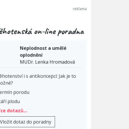
ěhotenská on-line poradna
Neplodnost a umělé
oplodnění
MUDr. Lenka Hromadová
ěhotenství i s antikoncepcí: Jak je to
ožné?
ermín porodu
táří plodu
íce dotazů...
Vložit dotaz do poradny