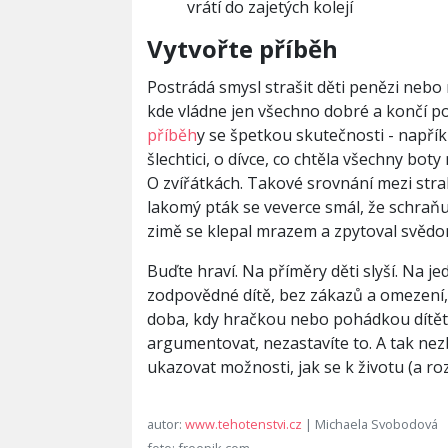
vrátí do zajetých kolejí
Vytvořte příběh
Postrádá smysl strašit děti penězi nebo n
kde vládne jen všechno dobré a končí p
příběh
y se špetkou skutečnosti - např
šlechtici, o dívce, co chtěla všechny bo
O zvířátkách. Takové srovnání mezi str
lakomý pták se veverce smál, že schraňuj
zimě se klepal mrazem a zpytoval svědo
Buďte hraví. Na příměry děti slyší. Na j
zodpovědné dítě, bez zákazů a omezení, 
doba, kdy hračkou nebo pohádkou dítěti
argumentovat, nezastavíte to. A tak nez
ukazovat možnosti, jak se k životu (a ro
autor:
www.tehotenstvi.cz
| Michaela Svobodová