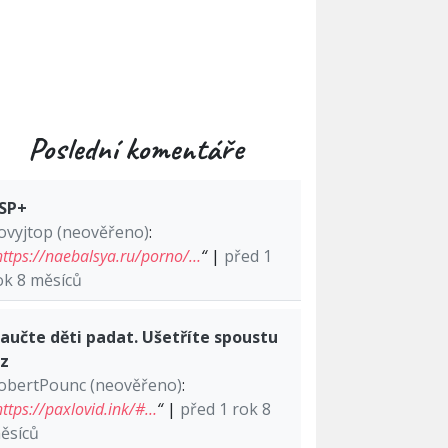
Poslední komentáře
SP+
ovyjtop (neověřeno)
:
https://naebalsya.ru/porno/…
“
|
před 1
ok 8 měsíců
aučte děti padat. Ušetříte spoustu
lz
obertPounc (neověřeno)
:
https://paxlovid.ink/#…
“
|
před 1 rok 8
ěsíců