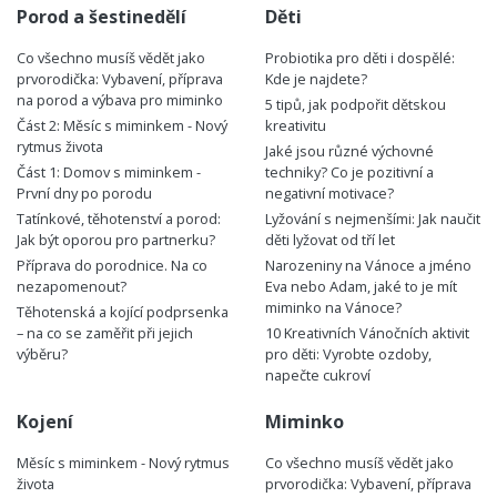
Porod a šestinedělí
Děti
Co všechno musíš vědět jako
Probiotika pro děti i dospělé:
prvorodička: Vybavení, příprava
Kde je najdete?
na porod a výbava pro miminko
5 tipů, jak podpořit dětskou
Část 2: Měsíc s miminkem - Nový
kreativitu
rytmus života
Jaké jsou různé výchovné
Část 1: Domov s miminkem -
techniky? Co je pozitivní a
První dny po porodu
negativní motivace?
Tatínkové, těhotenství a porod:
Lyžování s nejmenšími: Jak naučit
Jak být oporou pro partnerku?
děti lyžovat od tří let
Příprava do porodnice. Na co
Narozeniny na Vánoce a jméno
nezapomenout?
Eva nebo Adam, jaké to je mít
miminko na Vánoce?
Těhotenská a kojící podprsenka
– na co se zaměřit při jejich
10 Kreativních Vánočních aktivit
výběru?
pro děti: Vyrobte ozdoby,
napečte cukroví
Kojení
Miminko
Měsíc s miminkem - Nový rytmus
Co všechno musíš vědět jako
života
prvorodička: Vybavení, příprava