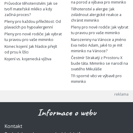
na porod a výbava pro miminko
Průvodce těhotenstvím: Jak se
tvoří mateřské mléko a kdy
Těhotenství a alergie: Jak
začíná proces?
zvládnout alergické reakce a
chránit miminko
Pleny pro každou příležitost: Od
plavacích po hypoalergenní
Pleny pro nové rodiče: Jak vybrat
tu pravou pro vaše miminko
Pleny pro nové rodiče: Jak vybrat
tu pravou pro vaše miminko
Narozeniny na Vánoce a jméno
Eva nebo Adam, jaké to je mít
Konec kojení: Jak hladce přejít
miminko na Vánoce?
od prsu k lžíci
Čestmír Strakatý z Prostoru X
Kojení vs. kojenecká výživa
bude táta. Miminko se narodí na
svatého Mikuláše
Tři sporné věci ve výbavě pro
miminko
Informace o webu
Kontakt