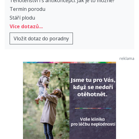
Těhotenství i s antikoncepcí: Jak je to možné?
Termín porodu
Stáří plodu
Více dotazů...
Vložit dotaz do poradny