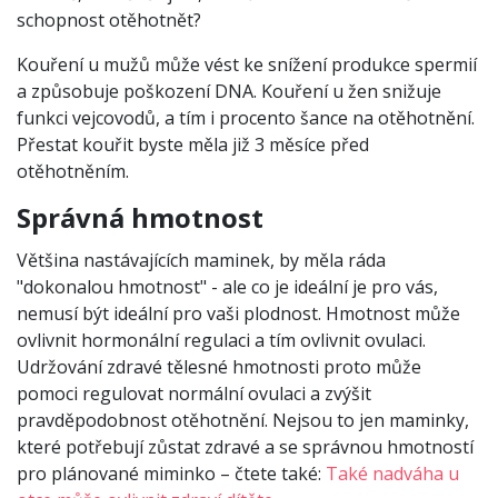
schopnost otěhotnět?
Kouření u mužů může vést ke snížení produkce spermií
a způsobuje poškození DNA. Kouření u žen snižuje
funkci vejcovodů, a tím i procento šance na otěhotnění.
Přestat kouřit byste měla již 3 měsíce před
otěhotněním.
Správná hmotnost
Většina nastávajících maminek, by měla ráda
"dokonalou hmotnost" - ale co je ideální je pro vás,
nemusí být ideální pro vaši plodnost. Hmotnost může
ovlivnit hormonální regulaci a tím ovlivnit ovulaci.
Udržování zdravé tělesné hmotnosti proto může
pomoci regulovat normální ovulaci a zvýšit
pravděpodobnost otěhotnění. Nejsou to jen maminky,
které potřebují zůstat zdravé a se správnou hmotností
pro plánované miminko – čtete také:
Také nadváha u