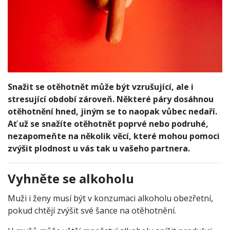
Snažit se otěhotnět může být vzrušující, ale i
stresující období zároveň. Některé páry dosáhnou
otěhotnění hned, jiným se to naopak vůbec nedaří.
Ať už se snažíte otěhotnět poprvé nebo podruhé,
nezapomeňte na několik věcí, které mohou pomoci
zvýšit plodnost u vás tak u vašeho partnera.
Vyhněte se alkoholu
Muži i ženy musí být v konzumaci alkoholu obezřetní,
pokud chtějí zvýšit své šance na otěhotnění.