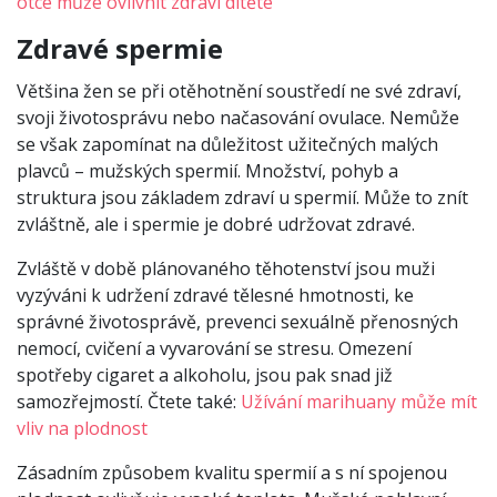
otce může ovlivnit zdraví dítěte
Zdravé spermie
Většina žen se při otěhotnění soustředí ne své zdraví,
svoji životosprávu nebo načasování ovulace. Nemůže
se však zapomínat na důležitost užitečných malých
plavců – mužských spermií. Množství, pohyb a
struktura jsou základem zdraví u spermií. Může to znít
zvláštně, ale i spermie je dobré udržovat zdravé.
Zvláště v době plánovaného těhotenství jsou muži
vyzýváni k udržení zdravé tělesné hmotnosti, ke
správné životosprávě, prevenci sexuálně přenosných
nemocí, cvičení a vyvarování se stresu. Omezení
spotřeby cigaret a alkoholu, jsou pak snad již
samozřejmostí. Čtete také:
Užívání marihuany může mít
vliv na plodnost
Zásadním způsobem kvalitu spermií a s ní spojenou