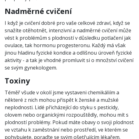
Nadměrné cvičení
I když je cvičení dobré pro vaše celkové zdraví, když se
snažíte otěhotnět, intenzivní a nadměrné cvičení může
vést k problémům s plodností v důsledku potlačení jak
ovulace, tak hormonu progesteronu. Každý má však
jinou hladinu fyzické kondice a odlišnou úroveň fyzické
aktivity - a tak je vhodné promluvit si o množství cvičení
se svým gynekologem.
Toxiny
Téměř všude v okolí jsme vystaveni chemikáliím a
některé z nich mohou přispět k ženské a mužské
neplodnosti. Lidé přicházející do styku s pesticidy,
olovem nebo organickými rozpouštědly, mohou mít s
plodností problémy. Pokud máte obavy o svoji plodnost
ve vztahu k zaměstnání nebo prostředí, ve kterém se
pohybujete, poraďte se svým ošetřujícím lékařem.