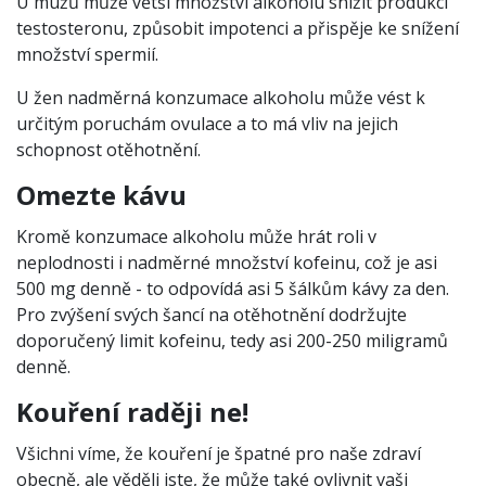
U mužů může větší množství alkoholu snížit produkci
testosteronu, způsobit impotenci a přispěje ke snížení
množství spermií.
U žen nadměrná konzumace alkoholu může vést k
určitým poruchám ovulace a to má vliv na jejich
schopnost otěhotnění.
Omezte kávu
Kromě konzumace alkoholu může hrát roli v
neplodnosti i nadměrné množství kofeinu, což je asi
500 mg denně - to odpovídá asi 5 šálkům kávy za den.
Pro zvýšení svých šancí na otěhotnění dodržujte
doporučený limit kofeinu, tedy asi 200-250 miligramů
denně.
Kouření raději ne!
Všichni víme, že kouření je špatné pro naše zdraví
obecně, ale věděli jste, že může také ovlivnit vaši