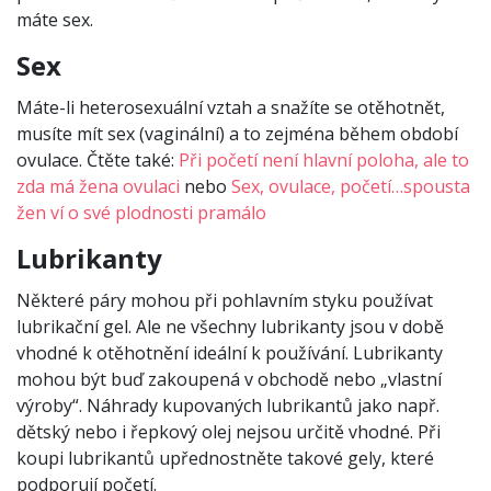
máte sex.
Sex
Máte-li heterosexuální vztah a snažíte se otěhotnět,
musíte mít sex (vaginální) a to zejména během období
ovulace. Čtěte také:
Při početí není hlavní poloha, ale to
zda má žena ovulaci
nebo
Sex, ovulace, početí…spousta
žen ví o své plodnosti pramálo
Lubrikanty
Některé páry mohou při pohlavním styku používat
lubrikační gel. Ale ne všechny lubrikanty jsou v době
vhodné k otěhotnění ideální k používání. Lubrikanty
mohou být buď zakoupená v obchodě nebo „vlastní
výroby“. Náhrady kupovaných lubrikantů jako např.
dětský nebo i řepkový olej nejsou určitě vhodné. Při
koupi lubrikantů upřednostněte takové gely, které
podporují početí.