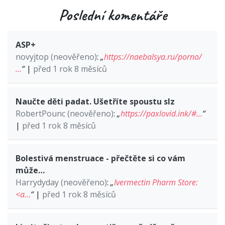
Poslední komentáře
ASP+
novyjtop (neověřeno)
:
„
https://naebalsya.ru/porno/
…
“
|
před 1 rok 8 měsíců
Naučte děti padat. Ušetříte spoustu slz
RobertPounc (neověřeno)
:
„
https://paxlovid.ink/#…
“
|
před 1 rok 8 měsíců
Bolestivá menstruace - přečtěte si co vám
může…
Harrydyday (neověřeno)
:
„
Ivermectin Pharm Store:
<a…
“
|
před 1 rok 8 měsíců