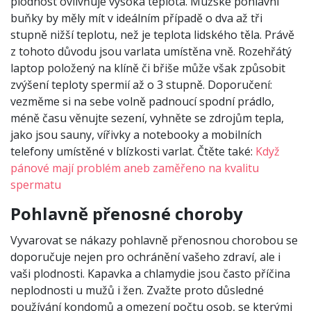
plodnost ovlivňuje vysoká teplota. Mužské pohlavní
buňky by měly mít v ideálním případě o dva až tři
stupně nižší teplotu, než je teplota lidského těla. Právě
z tohoto důvodu jsou varlata umístěna vně. Rozehřátý
laptop položený na klíně či břiše může však způsobit
zvýšení teploty spermií až o 3 stupně. Doporučení:
vezměme si na sebe volně padnoucí spodní prádlo,
méně času věnujte sezení, vyhněte se zdrojům tepla,
jako jsou sauny, vířivky a notebooky a mobilních
telefony umístěné v blízkosti varlat. Čtěte také:
Když
pánové mají problém aneb zaměřeno na kvalitu
spermatu
Pohlavně přenosné choroby
Vyvarovat se nákazy pohlavně přenosnou chorobou se
doporučuje nejen pro ochránění vašeho zdraví, ale i
vaši plodnosti. Kapavka a chlamydie jsou často příčina
neplodnosti u mužů i žen. Zvažte proto důsledné
používání kondomů a omezení počtu osob, se kterými