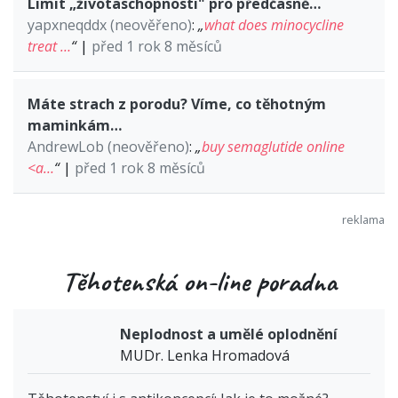
Limit „životaschopnosti" pro předčasně…
yapxneqddx (neověřeno)
:
„
what does minocycline
treat …
“
|
před 1 rok 8 měsíců
Máte strach z porodu? Víme, co těhotným
maminkám…
AndrewLob (neověřeno)
:
„
buy semaglutide online
<a…
“
|
před 1 rok 8 měsíců
Těhotenská on-line poradna
Neplodnost a umělé oplodnění
MUDr. Lenka Hromadová