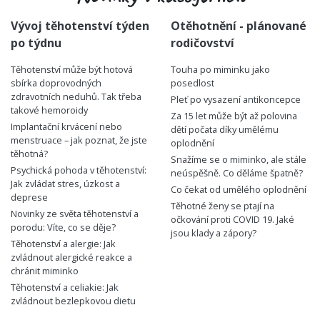
Vývoj těhotenství týden
Otěhotnění - plánované
po týdnu
rodičovství
Těhotenství může být hotová
Touha po miminku jako
sbírka doprovodných
posedlost
zdravotních neduhů. Tak třeba
Pleť po vysazení antikoncepce
takové hemoroidy
Za 15 let může být až polovina
Implantační krvácení nebo
dětí počata díky umělému
menstruace – jak poznat, že jste
oplodnění
těhotná?
Snažíme se o miminko, ale stále
Psychická pohoda v těhotenství:
neúspěšně. Co děláme špatně?
Jak zvládat stres, úzkost a
Co čekat od umělého oplodnění
deprese
Těhotné ženy se ptají na
Novinky ze světa těhotenství a
očkování proti COVID 19. Jaké
porodu: Víte, co se děje?
jsou klady a zápory?
Těhotenství a alergie: Jak
zvládnout alergické reakce a
chránit miminko
Těhotenství a celiakie: Jak
zvládnout bezlepkovou dietu