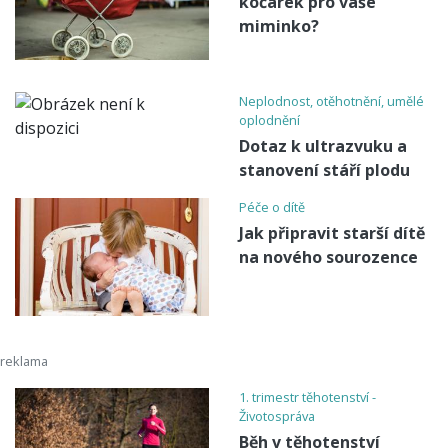
kočárek pro vaše
miminko?
Neplodnost, otěhotnění, umělé
oplodnění
Dotaz k ultrazvuku a
stanovení stáří plodu
Péče o dítě
Jak připravit starší dítě
na nového sourozence
1. trimestr těhotenství -
Životospráva
Běh v těhotenství