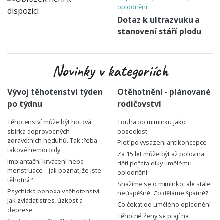
oplodnění
Dotaz k ultrazvuku a
stanovení stáří plodu
Novinky v kategoriích
Vývoj těhotenství týden
Otěhotnění - plánované
po týdnu
rodičovství
Těhotenství může být hotová
Touha po miminku jako
sbírka doprovodných
posedlost
zdravotních neduhů. Tak třeba
Pleť po vysazení antikoncepce
takové hemoroidy
Za 15 let může být až polovina
Implantační krvácení nebo
dětí počata díky umělému
menstruace – jak poznat, že jste
oplodnění
těhotná?
Snažíme se o miminko, ale stále
Psychická pohoda v těhotenství:
neúspěšně. Co děláme špatně?
Jak zvládat stres, úzkost a
Co čekat od umělého oplodnění
deprese
Těhotné ženy se ptají na