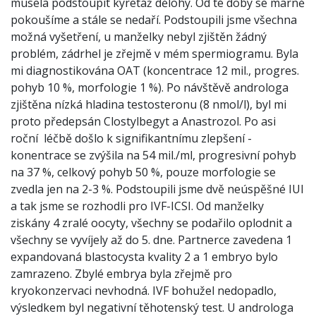
musela podstoupit kyretáž dělohy. Od té doby se marně
pokoušíme a stále se nedaří. Podstoupili jsme všechna
možná vyšetření, u manželky nebyl zjištěn žádný
problém, zádrhel je zřejmě v mém spermiogramu. Byla
mi diagnostikována OAT (koncentrace 12 mil., progres.
pohyb 10 %, morfologie 1 %). Po návštěvě androloga
zjištěna nízká hladina testosteronu (8 nmol/l), byl mi
proto předepsán Clostylbegyt a Anastrozol. Po asi
roční léčbě došlo k signifikantnímu zlepšení -
konentrace se zvýšila na 54 mil./ml, progresivní pohyb
na 37 %, celkový pohyb 50 %, pouze morfologie se
zvedla jen na 2-3 %. Podstoupili jsme dvě neúspěšné IUI
a tak jsme se rozhodli pro IVF-ICSI. Od manželky
ziskány 4 zralé oocyty, všechny se podařilo oplodnit a
všechny se vyvíjely až do 5. dne. Partnerce zavedena 1
expandovaná blastocysta kvality 2 a 1 embryo bylo
zamrazeno. Zbylé embrya byla zřejmě pro
kryokonzervaci nevhodná. IVF bohužel nedopadlo,
výsledkem byl negativní těhotenský test. U androloga