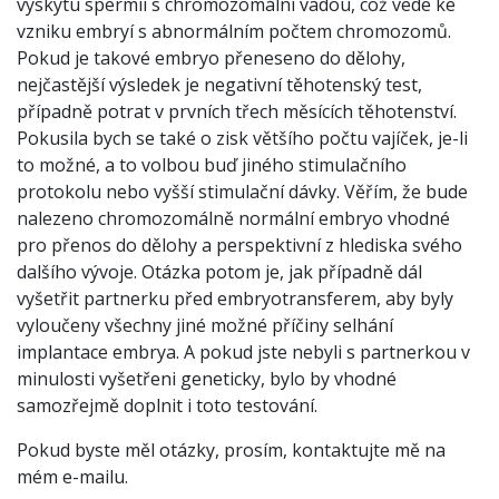
výskytu spermií s chromozomální vadou, což vede ke
vzniku embryí s abnormálním počtem chromozomů.
Pokud je takové embryo přeneseno do dělohy,
nejčastější výsledek je negativní těhotenský test,
případně potrat v prvních třech měsících těhotenství.
Pokusila bych se také o zisk většího počtu vajíček, je-li
to možné, a to volbou buď jiného stimulačního
protokolu nebo vyšší stimulační dávky. Věřím, že bude
nalezeno chromozomálně normální embryo vhodné
pro přenos do dělohy a perspektivní z hlediska svého
dalšího vývoje. Otázka potom je, jak případně dál
vyšetřit partnerku před embryotransferem, aby byly
vyloučeny všechny jiné možné příčiny selhání
implantace embrya. A pokud jste nebyli s partnerkou v
minulosti vyšetřeni geneticky, bylo by vhodné
samozřejmě doplnit i toto testování.
Pokud byste měl otázky, prosím, kontaktujte mě na
mém e-mailu.