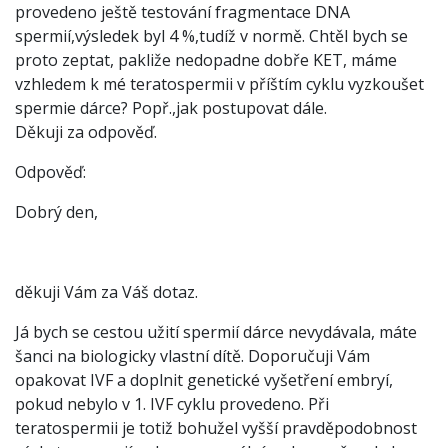
provedeno ještě testování fragmentace DNA
spermií,výsledek byl 4 %,tudíž v normě. Chtěl bych se
proto zeptat, pakliže nedopadne dobře KET, máme
vzhledem k mé teratospermii v příštím cyklu vyzkoušet
spermie dárce? Popř.,jak postupovat dále.
Děkuji za odpověď.
Odpověď:
Dobrý den,
děkuji Vám za Váš dotaz.
Já bych se cestou užití spermií dárce nevydávala, máte
šanci na biologicky vlastní dítě. Doporučuji Vám
opakovat IVF a doplnit genetické vyšetření embryí,
pokud nebylo v 1. IVF cyklu provedeno. Při
teratospermii je totiž bohužel vyšší pravděpodobnost