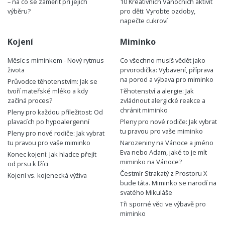
– na co se zaměřit při jejich
10 Kreativních Vánočních aktivit
výběru?
pro děti: Vyrobte ozdoby,
napečte cukroví
Kojení
Miminko
Měsíc s miminkem - Nový rytmus
Co všechno musíš vědět jako
života
prvorodička: Vybavení, příprava
na porod a výbava pro miminko
Průvodce těhotenstvím: Jak se
tvoří mateřské mléko a kdy
Těhotenství a alergie: Jak
začíná proces?
zvládnout alergické reakce a
chránit miminko
Pleny pro každou příležitost: Od
plavacích po hypoalergenní
Pleny pro nové rodiče: Jak vybrat
tu pravou pro vaše miminko
Pleny pro nové rodiče: Jak vybrat
tu pravou pro vaše miminko
Narozeniny na Vánoce a jméno
Eva nebo Adam, jaké to je mít
Konec kojení: Jak hladce přejít
miminko na Vánoce?
od prsu k lžíci
Čestmír Strakatý z Prostoru X
Kojení vs. kojenecká výživa
bude táta. Miminko se narodí na
svatého Mikuláše
Tři sporné věci ve výbavě pro
miminko