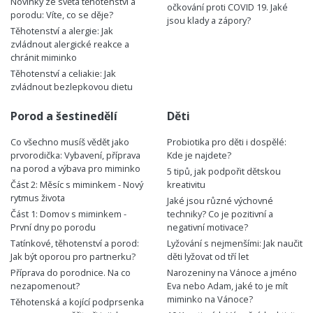
Novinky ze světa těhotenství a
očkování proti COVID 19. Jaké
porodu: Víte, co se děje?
jsou klady a zápory?
Těhotenství a alergie: Jak
zvládnout alergické reakce a
chránit miminko
Těhotenství a celiakie: Jak
zvládnout bezlepkovou dietu
Porod a šestinedělí
Děti
Co všechno musíš vědět jako
Probiotika pro děti i dospělé:
prvorodička: Vybavení, příprava
Kde je najdete?
na porod a výbava pro miminko
5 tipů, jak podpořit dětskou
Část 2: Měsíc s miminkem - Nový
kreativitu
rytmus života
Jaké jsou různé výchovné
Část 1: Domov s miminkem -
techniky? Co je pozitivní a
První dny po porodu
negativní motivace?
Tatínkové, těhotenství a porod:
Lyžování s nejmenšími: Jak naučit
Jak být oporou pro partnerku?
děti lyžovat od tří let
Příprava do porodnice. Na co
Narozeniny na Vánoce a jméno
nezapomenout?
Eva nebo Adam, jaké to je mít
miminko na Vánoce?
Těhotenská a kojící podprsenka