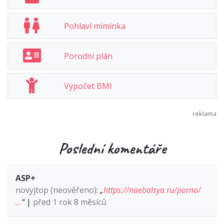
Pohlaví miminka
Porodní plán
Výpočet BMI
Poslední komentáře
ASP+
novyjtop (neověřeno)
:
„
https://naebalsya.ru/porno/
…
“
|
před 1 rok 8 měsíců