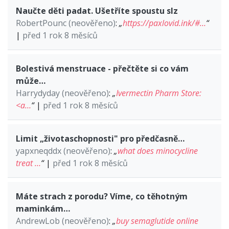
Naučte děti padat. Ušetříte spoustu slz
RobertPounc (neověřeno)
:
„
https://paxlovid.ink/#…
“
|
před 1 rok 8 měsíců
Bolestivá menstruace - přečtěte si co vám
může…
Harrydyday (neověřeno)
:
„
Ivermectin Pharm Store:
<a…
“
|
před 1 rok 8 měsíců
Limit „životaschopnosti" pro předčasně…
yapxneqddx (neověřeno)
:
„
what does minocycline
treat …
“
|
před 1 rok 8 měsíců
Máte strach z porodu? Víme, co těhotným
maminkám…
AndrewLob (neověřeno)
:
„
buy semaglutide online