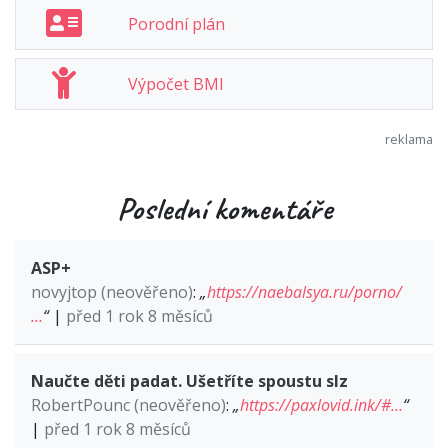
Porodní plán
Výpočet BMI
Poslední komentáře
ASP+
novyjtop (neověřeno)
:
„
https://naebalsya.ru/porno/
…
“
|
před 1 rok 8 měsíců
Naučte děti padat. Ušetříte spoustu slz
RobertPounc (neověřeno)
:
„
https://paxlovid.ink/#…
“
|
před 1 rok 8 měsíců