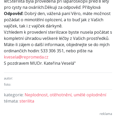
let.Sterilita byla provedena při laparoskopii před 8 lety
pro cysty na ováriích.Děkuji za odpověď. Přibylová
Odpověď:
Dobrý den, vážená paní Věro, máte možnost
požádat o mimotělní oplození, a to buď jak z Vašich
vajíček, tak i z vajíček dárkyně.
Vzhledem k provedení sterilizace byste nusela počátat s
kompletní úhradou veškeré léčby z Vašich prostředků.
Máte-li zájem o další informace, objednejte se do mých
ordinančích hodin: 533 306 351, nebo pište na
kvesela@repromeda.cz
S pozdravem MUDr. Kateřina Veselá"
autor:
foto:
kategorie:
Neplodnost, otěhotnění, umělé oplodnění
témata:
sterilita