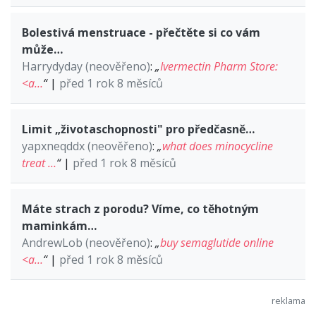
Bolestivá menstruace - přečtěte si co vám
může…
Harrydyday (neověřeno)
:
„
Ivermectin Pharm Store:
<a…
“
|
před 1 rok 8 měsíců
Limit „životaschopnosti" pro předčasně…
yapxneqddx (neověřeno)
:
„
what does minocycline
treat …
“
|
před 1 rok 8 měsíců
Máte strach z porodu? Víme, co těhotným
maminkám…
AndrewLob (neověřeno)
:
„
buy semaglutide online
<a…
“
|
před 1 rok 8 měsíců