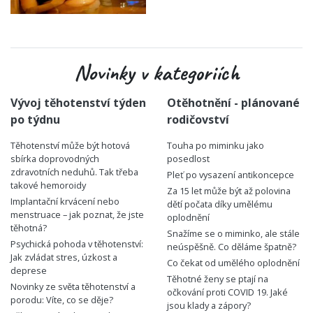
Novinky v kategoriích
Vývoj těhotenství týden
Otěhotnění - plánované
po týdnu
rodičovství
Těhotenství může být hotová
Touha po miminku jako
sbírka doprovodných
posedlost
zdravotních neduhů. Tak třeba
Pleť po vysazení antikoncepce
takové hemoroidy
Za 15 let může být až polovina
Implantační krvácení nebo
dětí počata díky umělému
menstruace – jak poznat, že jste
oplodnění
těhotná?
Snažíme se o miminko, ale stále
Psychická pohoda v těhotenství:
neúspěšně. Co děláme špatně?
Jak zvládat stres, úzkost a
Co čekat od umělého oplodnění
deprese
Těhotné ženy se ptají na
Novinky ze světa těhotenství a
očkování proti COVID 19. Jaké
porodu: Víte, co se děje?
jsou klady a zápory?