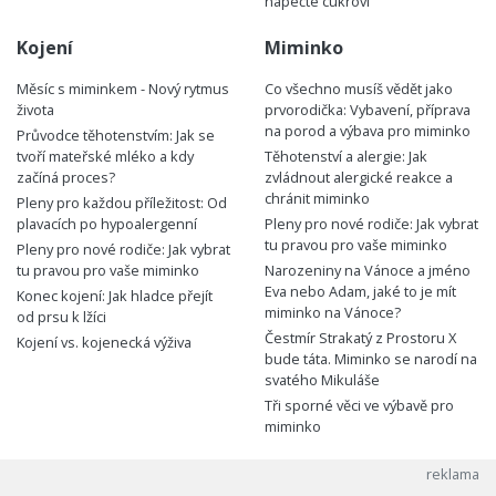
napečte cukroví
Kojení
Miminko
Měsíc s miminkem - Nový rytmus
Co všechno musíš vědět jako
života
prvorodička: Vybavení, příprava
na porod a výbava pro miminko
Průvodce těhotenstvím: Jak se
tvoří mateřské mléko a kdy
Těhotenství a alergie: Jak
začíná proces?
zvládnout alergické reakce a
chránit miminko
Pleny pro každou příležitost: Od
plavacích po hypoalergenní
Pleny pro nové rodiče: Jak vybrat
tu pravou pro vaše miminko
Pleny pro nové rodiče: Jak vybrat
tu pravou pro vaše miminko
Narozeniny na Vánoce a jméno
Eva nebo Adam, jaké to je mít
Konec kojení: Jak hladce přejít
miminko na Vánoce?
od prsu k lžíci
Čestmír Strakatý z Prostoru X
Kojení vs. kojenecká výživa
bude táta. Miminko se narodí na
svatého Mikuláše
Tři sporné věci ve výbavě pro
miminko