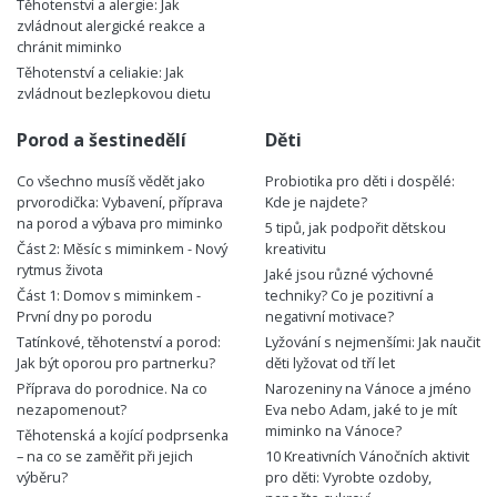
Těhotenství a alergie: Jak
zvládnout alergické reakce a
chránit miminko
Těhotenství a celiakie: Jak
zvládnout bezlepkovou dietu
Porod a šestinedělí
Děti
Co všechno musíš vědět jako
Probiotika pro děti i dospělé:
prvorodička: Vybavení, příprava
Kde je najdete?
na porod a výbava pro miminko
5 tipů, jak podpořit dětskou
Část 2: Měsíc s miminkem - Nový
kreativitu
rytmus života
Jaké jsou různé výchovné
Část 1: Domov s miminkem -
techniky? Co je pozitivní a
První dny po porodu
negativní motivace?
Tatínkové, těhotenství a porod:
Lyžování s nejmenšími: Jak naučit
Jak být oporou pro partnerku?
děti lyžovat od tří let
Příprava do porodnice. Na co
Narozeniny na Vánoce a jméno
nezapomenout?
Eva nebo Adam, jaké to je mít
miminko na Vánoce?
Těhotenská a kojící podprsenka
– na co se zaměřit při jejich
10 Kreativních Vánočních aktivit
výběru?
pro děti: Vyrobte ozdoby,