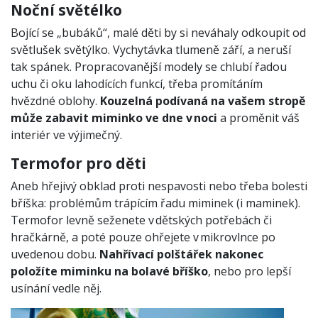
Noční světélko
Bojící se „bubáků“, malé děti by si neváhaly odkoupit od
světlušek světýlko. Vychytávka tlumeně září, a neruší
tak spánek. Propracovanější modely se chlubí řadou
uchu či oku lahodících funkcí, třeba promítáním
hvězdné oblohy.
Kouzelná podívaná na vašem stropě
může zabavit miminko ve dne v noci
a proměnit váš
interiér ve výjimečný.
Termofor pro děti
Aneb hřejivý obklad proti nespavosti nebo třeba bolesti
bříška: problémům trápícím řadu miminek (i maminek).
Termofor levně seženete v dětských potřebách či
hračkárně, a poté pouze ohřejete v mikrovlnce po
uvedenou dobu.
Nahřívací polštářek nakonec
položíte miminku na bolavé bříško
, nebo pro lepší
usínání vedle něj.