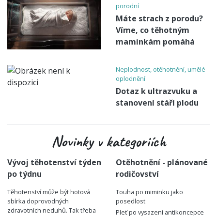
porodní
Máte strach z porodu?
Víme, co těhotným
maminkám pomáhá
Neplodnost, otěhotnění, umělé
oplodnění
Dotaz k ultrazvuku a
stanovení stáří plodu
Novinky v kategoriích
Vývoj těhotenství týden
Otěhotnění - plánované
po týdnu
rodičovství
Těhotenství může být hotová
Touha po miminku jako
sbírka doprovodných
posedlost
zdravotních neduhů. Tak třeba
Pleť po vysazení antikoncepce