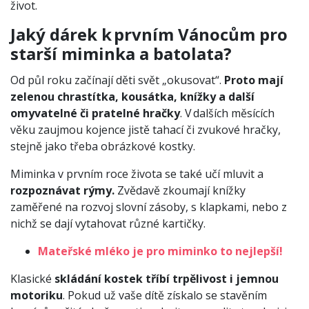
život.
Jaký dárek k prvním Vánocům pro
starší miminka a batolata?
Od půl roku začínají děti svět „okusovat“.
Proto mají
zelenou chrastítka, kousátka, knížky a další
omyvatelné či pratelné hračky
. V dalších měsících
věku zaujmou kojence jistě tahací či zvukové hračky,
stejně jako třeba obrázkové kostky.
Miminka v prvním roce života se také učí mluvit a
rozpoznávat rýmy.
Zvědavě zkoumají knížky
zaměřené na rozvoj slovní zásoby, s klapkami, nebo z
nichž se dají vytahovat různé kartičky.
Mateřské mléko je pro miminko to nejlepší!
Klasické
skládání kostek tříbí trpělivost i jemnou
motoriku
. Pokud už vaše dítě získalo se stavěním