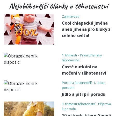
Nejoblíbenější články o těhotenství
Zajímavosti
Cool chlapecká jména
aneb jména pro kluky z
celého světa!
1. trimestr - První příznaky
těhotenství
Časté nutkání na
močení v těhotenství
Porod a šestinedělí - I. doba
porodní
Jídlo a pití při porodu
3. trimestr těhotenství - Příprava
k porodu
10 otázek, které Googlí