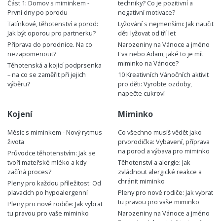
Část 1: Domov s miminkem -
techniky? Co je pozitivní a
První dny po porodu
negativní motivace?
Tatínkové, těhotenství a porod:
Lyžování s nejmenšími: Jak naučit
Jak být oporou pro partnerku?
děti lyžovat od tří let
Příprava do porodnice. Na co
Narozeniny na Vánoce a jméno
nezapomenout?
Eva nebo Adam, jaké to je mít
miminko na Vánoce?
Těhotenská a kojící podprsenka
– na co se zaměřit při jejich
10 Kreativních Vánočních aktivit
výběru?
pro děti: Vyrobte ozdoby,
napečte cukroví
Kojení
Miminko
Měsíc s miminkem - Nový rytmus
Co všechno musíš vědět jako
života
prvorodička: Vybavení, příprava
na porod a výbava pro miminko
Průvodce těhotenstvím: Jak se
tvoří mateřské mléko a kdy
Těhotenství a alergie: Jak
začíná proces?
zvládnout alergické reakce a
chránit miminko
Pleny pro každou příležitost: Od
plavacích po hypoalergenní
Pleny pro nové rodiče: Jak vybrat
tu pravou pro vaše miminko
Pleny pro nové rodiče: Jak vybrat
tu pravou pro vaše miminko
Narozeniny na Vánoce a jméno