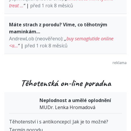
treat …
“
|
před 1 rok 8 měsíců
Máte strach z porodu? Víme, co těhotným
maminkám…
AndrewLob (neověřeno)
:
„
buy semaglutide online
<a…
“
|
před 1 rok 8 měsíců
Těhotenská on-line poradna
Neplodnost a umělé oplodnění
MUDr. Lenka Hromadová
Těhotenství i s antikoncepcí: Jak je to možné?
Termín porodu