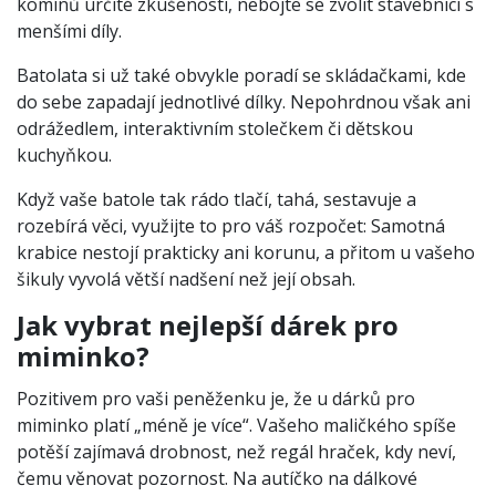
komínů určité zkušenosti, nebojte se zvolit stavebnici s
menšími díly.
Batolata si už také obvykle poradí se skládačkami, kde
do sebe zapadají jednotlivé dílky. Nepohrdnou však ani
odrážedlem, interaktivním stolečkem či dětskou
kuchyňkou.
Když vaše batole tak rádo tlačí, tahá, sestavuje a
rozebírá věci, využijte to pro váš rozpočet: Samotná
krabice nestojí prakticky ani korunu, a přitom u vašeho
šikuly vyvolá větší nadšení než její obsah.
Jak vybrat nejlepší dárek pro
miminko?
Pozitivem pro vaši peněženku je, že u dárků pro
miminko platí „méně je více“. Vašeho maličkého spíše
potěší zajímavá drobnost, než regál hraček, kdy neví,
čemu věnovat pozornost. Na autíčko na dálkové