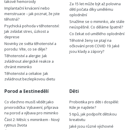
takové hemoroidy
Za 15 let může být až polovina
Implantační krvácení nebo
dětí počata díky umělému
menstruace – jak poznat, že jste
oplodnění
těhotná?
Snažíme se o miminko, ale stále
Psychická pohoda v těhotenství:
neúspěšně. Co děláme špatně?
Jak zvládat stres, úzkost a
Co čekat od umělého oplodnění
deprese
Těhotné ženy se ptají na
Novinky ze světa těhotenství a
očkování proti COVID 19. Jaké
porodu: Víte, co se děje?
jsou klady a zápory?
Těhotenství a alergie: Jak
zvládnout alergické reakce a
chránit miminko
Těhotenství a celiakie: Jak
zvládnout bezlepkovou dietu
Porod a šestinedělí
Děti
Co všechno musíš vědět jako
Probiotika pro děti i dospělé:
prvorodička: Vybavení, příprava
Kde je najdete?
na porod a výbava pro miminko
5 tipů, jak podpořit dětskou
Část 2: Měsíc s miminkem - Nový
kreativitu
rytmus života
Jaké jsou různé výchovné