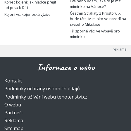
Eva nebo Adam, jaké to je mít
Konec kojení: Jak hladce přejít
miminko na Vánoce?
od prsu k lžíci
Čestmír Strakatý z Prostoru X
Kojení vs. kojenecká výživa
bude táta. Miminko se narodí na
svatého Mikuláše
Tři sporné věci ve výbavě pro
miminko
Informace o webu
Kontakt
Podmínky ochrany osobních údajů
Podmínky užívání webu tehotenstvi.cz
O webu
Partneři
Reklama
Site map