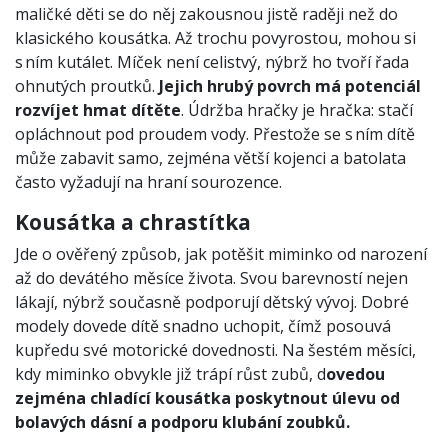
maličké děti se do něj zakousnou jistě raději než do
klasického kousátka. Až trochu povyrostou, mohou si
s ním kutálet. Míček není celistvý, nýbrž ho tvoří řada
ohnutých proutků.
Jejich hrubý povrch má potenciál
rozvíjet hmat dítěte
. Údržba hračky je hračka: stačí
opláchnout pod proudem vody. Přestože se s ním dítě
může zabavit samo, zejména větší kojenci a batolata
často vyžadují na hraní sourozence.
Kousátka a chrastítka
Jde o ověřený způsob, jak potěšit miminko od narození
až do devátého měsíce života. Svou barevností nejen
lákají, nýbrž současně podporují dětský vývoj. Dobré
modely dovede dítě snadno uchopit, čímž posouvá
kupředu své motorické dovednosti. Na šestém měsíci,
kdy miminko obvykle již trápí růst zubů, d
ovedou
zejména chladící kousátka poskytnout úlevu od
bolavých dásní a podporu klubání zoubků.