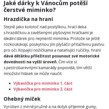
Jaké dárky k Vánocům potěší
čerstvé miminko?
Hrazdička na hraní
Stejně jako kolotoč nad postýlkou, hrací deka
s hrazdičkou a zavěšenými plyšovými hračkami je
ideální dárek pro nejmenší miminka. Protože se ještě
rozkoukávají, poskytnou jim plyšáčci přitažlivou pastvu
pro oči. Kopající nožičkama a natahující ručičky, hraní
dává děťátku příležitost posunout své motorické
dovednosti na vyšší úroveň
. Čím více si
s pestrobarevnými kamarády popovídá, tím větší
množství hlásek se může naučit.
Výbavička pro miminko 1. část
Výbavička pro miminko 2. část
Ohebný míček
Vyroben z mírně pružné a na dotyk příjemné gumy,