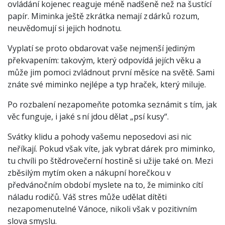
ovládání kojenec reaguje méně nadšeně než na šustící
papír. Miminka ještě zkrátka nemají z dárků rozum,
neuvědomují si jejich hodnotu.
Vyplatí se proto obdarovat vaše nejmenší jediným
překvapením: takovým, který odpovídá jejích věku a
může jim pomoci zvládnout první měsíce na světě. Sami
znáte své miminko nejlépe a typ hraček, který miluje.
Po rozbalení nezapomeňte potomka seznámit s tím, jak
věc funguje, i jaké s ní jdou dělat „psí kusy“.
Svátky klidu a pohody vašemu neposedovi asi nic
neříkají. Pokud však víte, jak vybrat dárek pro miminko,
tu chvíli po štědrovečerní hostině si užije také on. Mezi
zběsilým mytím oken a nákupní horečkou v
předvánočním období myslete na to, že miminko cítí
náladu rodičů. Váš stres může udělat dítěti
nezapomenutelné Vánoce, nikoli však v pozitivním
slova smyslu.