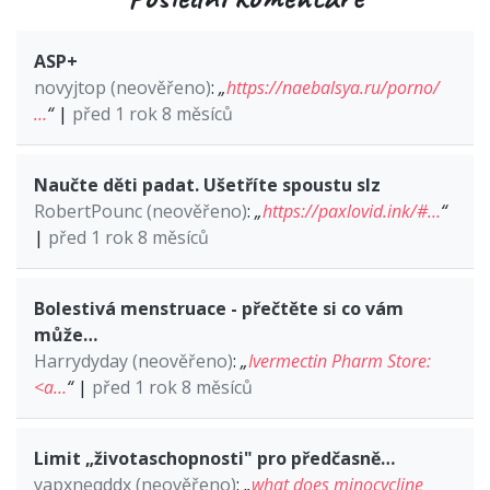
ASP+
novyjtop (neověřeno)
:
„
https://naebalsya.ru/porno/
…
“
|
před 1 rok 8 měsíců
Naučte děti padat. Ušetříte spoustu slz
RobertPounc (neověřeno)
:
„
https://paxlovid.ink/#…
“
|
před 1 rok 8 měsíců
Bolestivá menstruace - přečtěte si co vám
může…
Harrydyday (neověřeno)
:
„
Ivermectin Pharm Store:
<a…
“
|
před 1 rok 8 měsíců
Limit „životaschopnosti" pro předčasně…
yapxneqddx (neověřeno)
:
„
what does minocycline