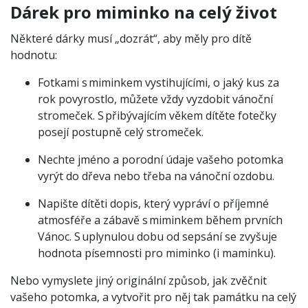
Dárek pro miminko na celý život
Některé dárky musí „dozrát“, aby měly pro dítě
hodnotu:
Fotkami s miminkem vystihujícími, o jaký kus za
rok povyrostlo, můžete vždy vyzdobit vánoční
stromeček. S přibývajícím věkem dítěte fotečky
posejí postupně celý stromeček.
Nechte jméno a porodní údaje vašeho potomka
vyrýt do dřeva nebo třeba na vánoční ozdobu.
Napište dítěti dopis, který vypráví o příjemné
atmosféře a zábavě s miminkem během prvních
Vánoc. S uplynulou dobu od sepsání se zvyšuje
hodnota písemnosti pro miminko (i maminku).
Nebo vymyslete jiný originální způsob, jak zvěčnit
vašeho potomka, a vytvořit pro něj tak památku na celý