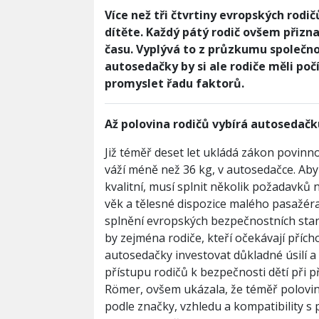
Více než tři čtvrtiny evropských rodi
dítěte. Každý pátý rodič ovšem přizn
času. Vyplývá to z průzkumu společnos
autosedačky by si ale rodiče měli poč
promyslet řadu faktorů.
A
ž
polovina rodi
čů
vyb
í
r
á
autoseda
č
k
Již téměř deset let ukládá zákon povinn
váží méně než 36 kg, v autosedačce. A
kvalitní, musí splnit několik požadavků 
věk a tělesné dispozice malého pasažéra
splnění evropských bezpečnostních stan
by zejména rodiče, kteří očekávají příc
autosedačky investovat důkladné úsilí a z
přístupu rodičů k bezpečnosti dětí při 
Römer, ovšem ukázala, že téměř polovina
podle značky, vzhledu a kompatibility s