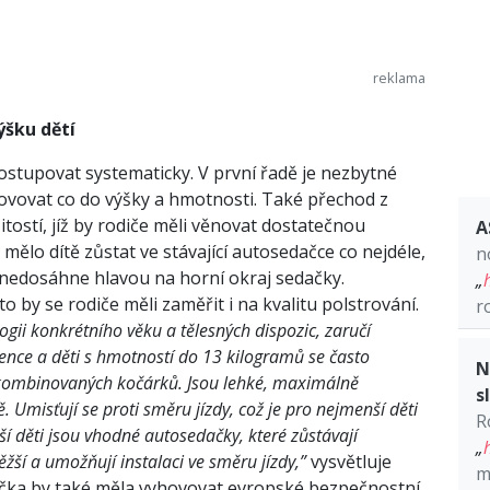
ýš
ku d
ě
t
í
ostupovat systematicky. V první řadě je nezbytné
hovovat co do výšky a hmotnosti. Také přechod z
itostí, jíž by rodiče měli věnovat dostatečnou
A
ělo dítě zůstat ve stávající autosedačce co nejdéle,
n
nedosáhne hlavou na horní okraj sedačky.
„
to by se rodiče měli zaměřit i na kvalitu polstrování.
r
ogii konkrétního věku a tělesných dispozic, zaručí
ence a děti s hmotností do
13 kilogramů
se často
N
í kombinovaných kočárků. Jsou lehké, maximálně
s
Umisťují se proti směru jízdy, což je pro nejmenší děti
R
ší
d
ě
ti jsou vhodn
é
autoseda
č
ky, kter
é
z
ů
st
á
vaj
í
„
ěžší
a umo
žň
uj
í
instalaci ve sm
ě
ru j
í
zdy,
”
vysvětluje
m
ačka by také měla vyhovovat evropské bezpečnostní