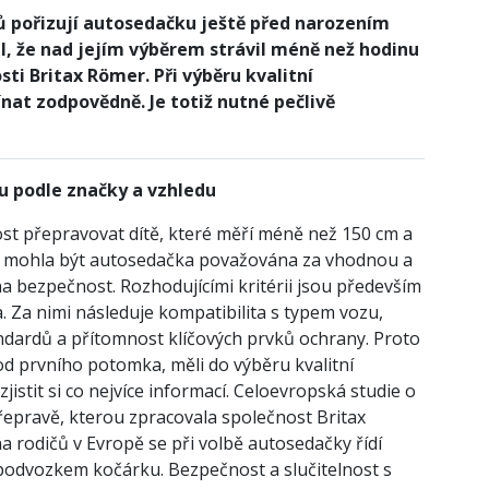
čů pořizují autosedačku ještě před narozením
al, že nad jejím výběrem strávil méně než hodinu
ti Britax Römer. Při výběru kvalitní
ínat zodpovědně. Je totiž nutné pečlivě
u podle zna
č
ky a vzhledu
ost přepravovat dítě, které měří méně než 150 cm a
by mohla být autosedačka považována za vhodnou a
na bezpečnost. Rozhodujícími kritérii jsou především
. Za nimi následuje kompatibilita s typem vozu,
dardů a přítomnost klíčových prvků ochrany. Proto
hod prvního potomka, měli do výběru kvalitní
jistit si co nejvíce informací. Celoevropská studie o
přepravě, kterou zpracovala společnost Britax
 rodičů v Evropě se při volbě autosedačky řídí
 podvozkem kočárku. Bezpečnost a slučitelnost s