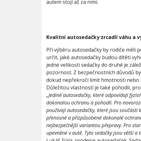
autem stojí až za nimi.
Kvalitn
í
autoseda
č
ky zrcadl
í
v
á
hu a v
Při výběru autosedačky by rodiče měli p
určit, jaké autosedačky budou dítěti vy
jedné velikosti sedačky do druhé je zálež
pozornost. Z bezpečnostních důvodů by m
dokud nepřekročí limit hmotnosti nebo 
Důležitou vlastností je také pohodlí, pro
„
Jedině autosedačky, které odpovídají fyziol
dokonalou ochranu a pohodlí. Pro novoroz
používají autosedačky, které jsou součást
přenosné a přizpůsobené dokonalé ochraně. 
nejbez
pe
č
n
ě
j
ší
variantou p
ř
epravy. Pro star
upevn
ě
n
é
v aut
ě
. Tyto seda
č
ky jsou v
ě
t
ší
a t
Lukáš Fiala, prodejce autosedaček. Sed