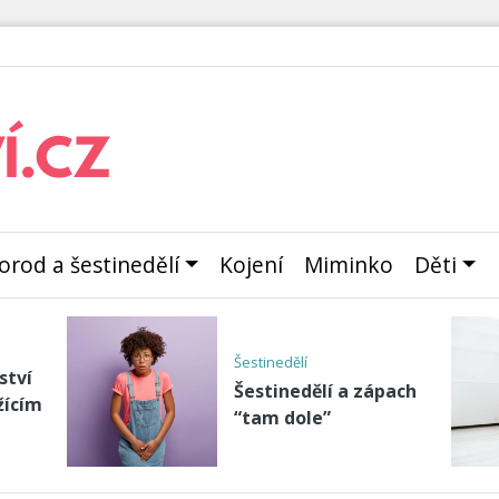
orod a šestinedělí
Kojení
Miminko
Děti
Šestinedělí
ství
Šestinedělí a zápach
žícím
“tam dole”