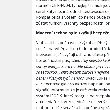
normě ECE R44/04, ty nejlepší z nich j
certifikáty mezinárodních testovacích or
kompatibilita s vozem, do něhož bude s
zůstat funkční všechny bezpečnostní pr
Modern
í
technologie zvy
š
uj
í
bezpe
č
n
V oblasti bezpečnosti se výroba dětský
rodiče na výběr velkou řadu produktů, k
inovacemi, jež zvyšují ochranu dítěte př
bezpečnostní pásy.
„
Seda
č
ky nejvy
šší
kval
sni
ž
uj
í
energii, kter
á
na d
í
t
ě
p
ů
sob
í
p
ř
i hav
se seda
č
kou. Tento syst
é
m z
á
rove
ň
nejl
é
pe
b
ě
hem r
ů
zn
ý
ch typ
ů
nehod,
”
uvádí Lukáš F
ATS technologie pro aktivní napínání pá
signálů informuje, že je dítě zcela zce
systém ISOFIX, který reaguje na znepok
autosedaček k vozu. Jedná se o pevný s
mohou rodiče sedačku bezpečně a správ