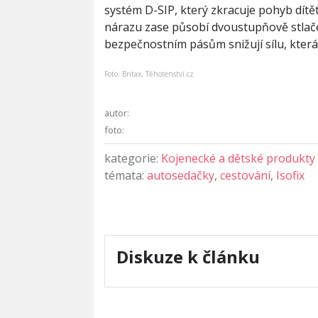
systém D-SIP, který zkracuje pohyb dítět
nárazu zase působí dvoustupňově stlač
bezpečnostním pásům snižují sílu, která 
Foto: Britax, Těhotenství.cz
autor:
foto:
kategorie:
Kojenecké a dětské produkty
témata:
autosedačky
,
cestování
,
Isofix
Diskuze k článku