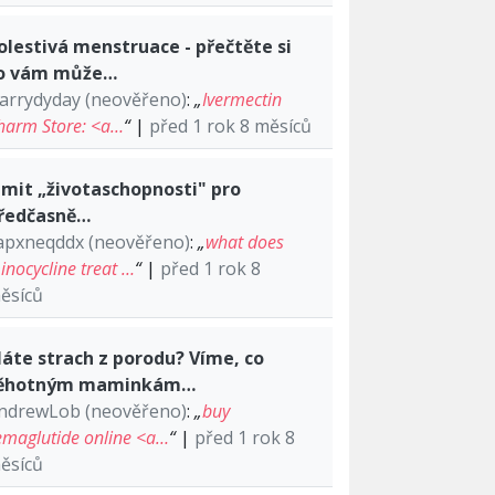
olestivá menstruace - přečtěte si
o vám může…
arrydyday (neověřeno)
:
„
Ivermectin
harm Store: <a…
“
|
před 1 rok 8 měsíců
imit „životaschopnosti" pro
ředčasně…
apxneqddx (neověřeno)
:
„
what does
inocycline treat …
“
|
před 1 rok 8
ěsíců
áte strach z porodu? Víme, co
ěhotným maminkám…
ndrewLob (neověřeno)
:
„
buy
emaglutide online <a…
“
|
před 1 rok 8
ěsíců