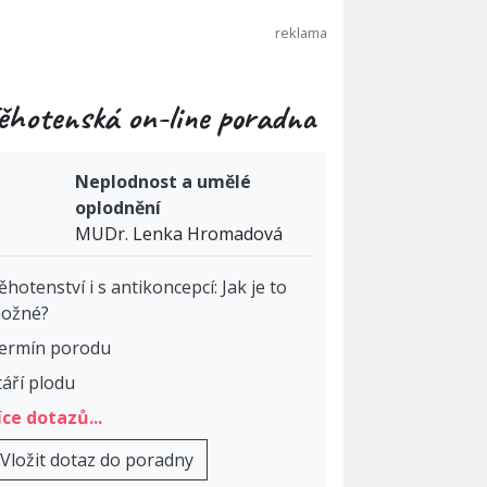
ěhotenská on-line poradna
Neplodnost a umělé
oplodnění
MUDr. Lenka Hromadová
ěhotenství i s antikoncepcí: Jak je to
ožné?
ermín porodu
táří plodu
íce dotazů...
Vložit dotaz do poradny