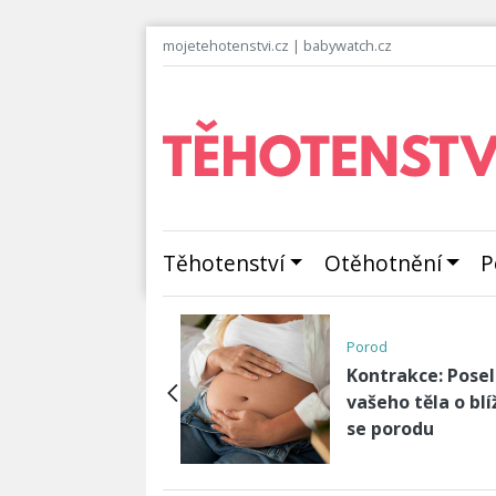
mojetehotenstvi.cz
|
babywatch.cz
Těhotenství
Otěhotnění
P
avosti
Porod
áte v těhotenství
Kontrakce: Posel
ěji sny o sexu,
vašeho těla o blí
ře či o jídle?…
se porodu