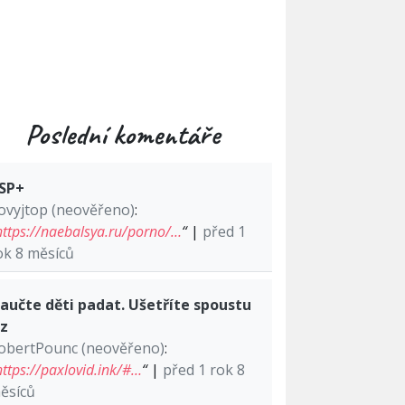
Poslední komentáře
SP+
ovyjtop (neověřeno)
:
https://naebalsya.ru/porno/…
“
|
před 1
ok 8 měsíců
aučte děti padat. Ušetříte spoustu
lz
obertPounc (neověřeno)
:
https://paxlovid.ink/#…
“
|
před 1 rok 8
ěsíců