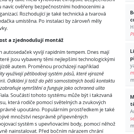
sou navíc ověřeny bezpečnostními hodnoceními a
B
ganizací. Rozhodující je také technická a tvarová
c
edačka umístěna. Po instalaci by zároveň měly
H
vky.
P
ost a zjednodu
š
uj
í
mont
áž
L
ch autosedaček vyvíjí rapidním tempem. Dnes mají
p
teré jsou vybaveny těmi nejlepšími technologickými
y
i jízdě autem. Proměnou procházejí například
m
ity vyu
ží
vaj
í
p
ě
tibodov
ý
syst
é
m p
á
s
ů
, kter
é
v
ý
razn
ě
m
á
rii. Odkl
á
n
í
ji toti
ž
do p
ě
ti samostatn
ý
ch bod
ů
kontaktu
 zabra
ň
uje vymr
š
t
ě
n
í
a funguje jako ochrann
á
ulita
iala. Součástí tohoto systému může být i takzvaná
M
su, která rodiče pomocí světelných a zvukových
t
la správně upoutáno. Populárním prostředkem je také
A
ojivé množství nesprávně připevněných
s
pojovací systém s upevňovacími body, pomocí něhož
m
ně nainstalovat. Před bočním nárazem chrání