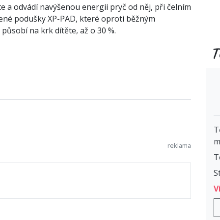
e a odvádí navýšenou energii pryč od něj, při čelním
ené podušky XP-PAD, které oproti běžným
působí na krk dítěte, až o 30 %.
T
T
m
T
S
V