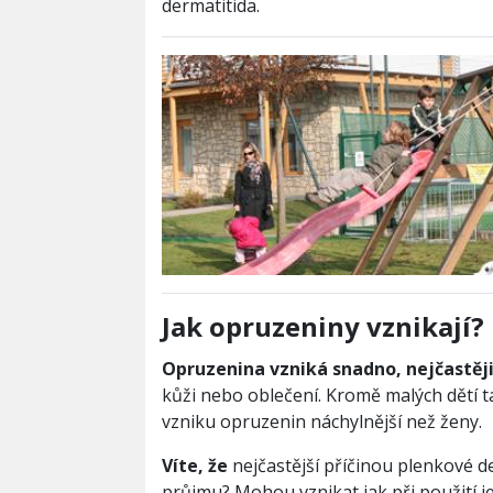
dermatitida.
Jak opruzeniny vznikají?
Opruzenina vzniká snadno, nejčastěji 
kůži nebo oblečení. Kromě malých dětí t
vzniku opruzenin náchylnější než ženy.
Víte, že
nejčastější příčinou plenkové de
průjmu? Mohou vznikat jak při použití j