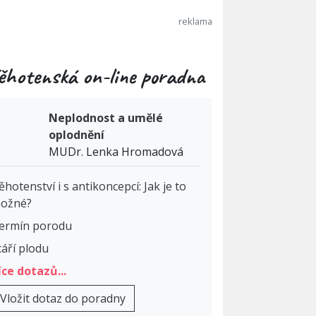
ěhotenská on-line poradna
Neplodnost a umělé
oplodnění
MUDr. Lenka Hromadová
ěhotenství i s antikoncepcí: Jak je to
ožné?
ermín porodu
táří plodu
íce dotazů...
Vložit dotaz do poradny