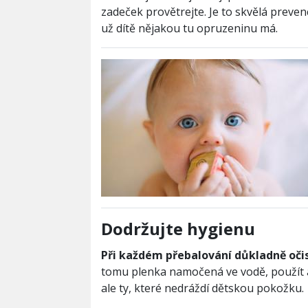
zadeček provětrejte. Je to skvělá preven
už dítě nějakou tu opruzeninu má.
Dodržujte hygienu
Při každém přebalování důkladně oči
tomu plenka namočená ve vodě, použít al
ale ty, které nedráždí dětskou pokožku.