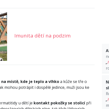
Imunita dětí na podzim
A
n
„
r
na místě, kde je teplo a vlhko
a kůže se tře o
N
ak mohou potrápit i dospělé jedince, muži jsou ke
s
R
„
rmatitidy u dětí je
kontakt pokožky se stolicí
při
m
ednorázových dětských plen, tak těch látkových.