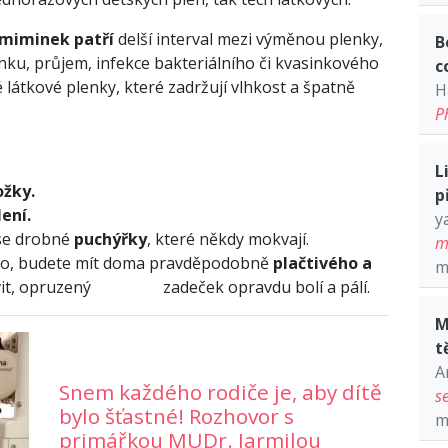
u miminek patří
delší interval mezi výměnou plenky,
B
nku, průjem, infekce bakteriálního či kvasinkového
c
 látkové plenky, které zadržují vlhkost a špatně
H
P
L
ožky.
p
ení.
y
 se drobné
puchýřky
, které někdy mokvají.
m
tko, budete mít doma pravděpodobně
plačtivého a
m
divit, opruzený zadeček opravdu bolí a pálí.
M
t
A
Snem každého rodiče je, aby dítě
s
bylo šťastné! Rozhovor s
m
primářkou MUDr. Jarmilou