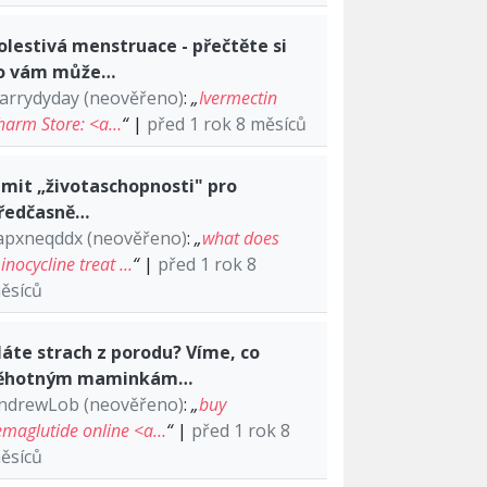
olestivá menstruace - přečtěte si
o vám může…
arrydyday (neověřeno)
:
„
Ivermectin
harm Store: <a…
“
|
před 1 rok 8 měsíců
imit „životaschopnosti" pro
ředčasně…
apxneqddx (neověřeno)
:
„
what does
inocycline treat …
“
|
před 1 rok 8
ěsíců
áte strach z porodu? Víme, co
ěhotným maminkám…
ndrewLob (neověřeno)
:
„
buy
emaglutide online <a…
“
|
před 1 rok 8
ěsíců