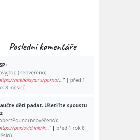
Poslední komentáře
SP+
ovyjtop (neověřeno)
:
https://naebalsya.ru/porno/…
“
|
před 1
ok 8 měsíců
aučte děti padat. Ušetříte spoustu
lz
obertPounc (neověřeno)
:
https://paxlovid.ink/#…
“
|
před 1 rok 8
ěsíců