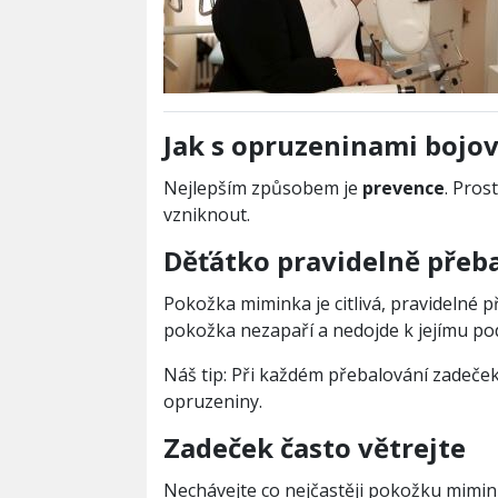
Jak s opruzeninami bojo
Nejlepším způsobem je
prevence
. Pros
vzniknout.
Děťátko pravidelně přeba
Pokožka miminka je citlivá, pravidelné př
pokožka nezapaří a nedojde k jejímu po
Náš tip: Při každém přebalování zadeček
opruzeniny.
Zadeček často větrejte
Nechávejte co nejčastěji pokožku mimin