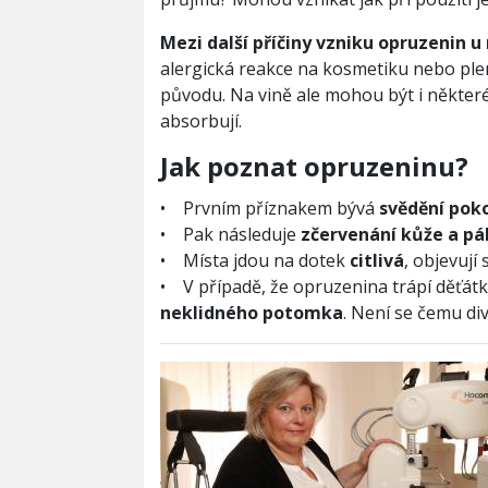
Mezi další příčiny vzniku opruzenin 
alergická reakce na kosmetiku nebo ple
původu. Na vině ale mohou být i některé
absorbují.
Jak poznat opruzeninu?
• Prvním příznakem bývá
svědění pok
• Pak následuje
zčervenání kůže a pál
• Místa jdou na dotek
citlivá
, objevují
• V případě, že opruzenina trápí děťá
neklidného potomka
. Není se čemu 