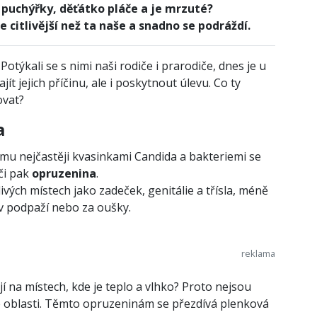
 puchýřky, děťátko pláče a je mrzuté?
 citlivější než ta naše a snadno se podráždí.
. Potýkali se s nimi naši rodiče i prarodiče, dnes je u
jít jejich příčinu, ale i poskytnout úlevu. Co ty
ovat?
a
 nejčastěji kvasinkami Candida a bakteriemi se
či pak
opruzenina
.
livých místech jako zadeček, genitálie a třísla, méně
v podpaží nebo za oušky.
í na místech, kde je teplo a vlhko? Proto nejsou
 oblasti. Těmto opruzeninám se přezdívá plenková