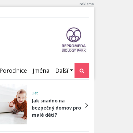
Porodnice
Jména
Další
Neplodnost, otěhotnění,
umělé oplod…
Těhotenství i s
antikoncepcí: Jak je to
možné?