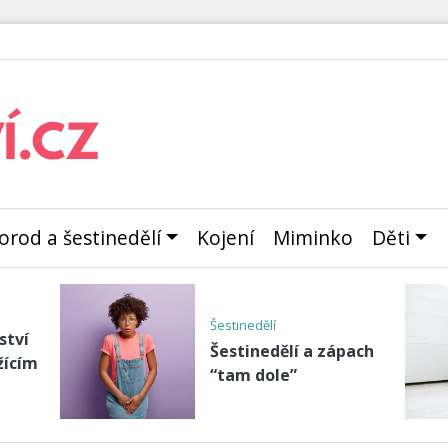
orod a šestinedělí
Kojení
Miminko
Děti
před
Příběhy maminek
Rádi bychom sdíleli
odu
Vaše příběhy,
zkušenosti a bolesti i
le
rad…