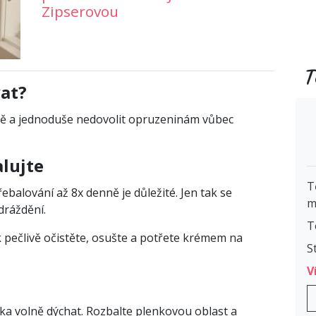
Zipserovou
T
vat?
tě a jednoduše nedovolit opruzeninám vůbec
lujte
T
ebalování až 8x denně je důležité. Jen tak se
m
dráždění.
T
 pečlivě očistěte, osušte a potřete krémem na
S
V
ka volně dýchat. Rozbalte plenkovou oblast a