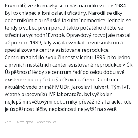
První dítě ze zkumavky se u nás narodilo v roce 1984.
Byl to chlapec a loni oslavil třicátiny. Narodil se díky
odborníkům z brněnské fakultní nemocnice. Jednalo se
tehdy o vůbec první porod takto počatého dítěte ve
střední a východní Evropě. Opravdový rozvoj ale nastal
až po roce 1989, kdy začala vznikat první soukromá
specializovaná centra asistované reprodukce.
Centrum zahájilo svou činnost v lednu 1995 jako jedno
z prvních nestátních center asistované reprodukce v ČR.
Úspěšností léčby se centrum řadí po celou dobu své
existence mezi přední špičková zařízení. Centrum
aktuálně vede primář MUDr. Jaroslav Hulvert. Tým IVF,
včetně pracovníků IVF laboratoře, byl vyškolen
nejlepšími světovými odborníky převážně z Izraele, kde
je úspěšnost léčby neplodnosti nejvyšší na světě.
Zdroj: Tisková zpáva, Těhotenství.cz