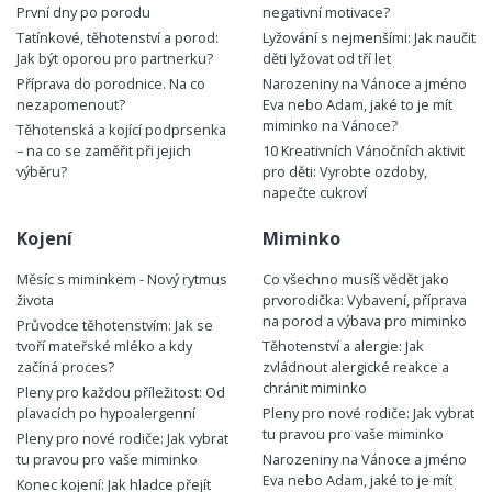
První dny po porodu
negativní motivace?
Tatínkové, těhotenství a porod:
Lyžování s nejmenšími: Jak naučit
Jak být oporou pro partnerku?
děti lyžovat od tří let
Příprava do porodnice. Na co
Narozeniny na Vánoce a jméno
nezapomenout?
Eva nebo Adam, jaké to je mít
miminko na Vánoce?
Těhotenská a kojící podprsenka
– na co se zaměřit při jejich
10 Kreativních Vánočních aktivit
výběru?
pro děti: Vyrobte ozdoby,
napečte cukroví
Kojení
Miminko
Měsíc s miminkem - Nový rytmus
Co všechno musíš vědět jako
života
prvorodička: Vybavení, příprava
na porod a výbava pro miminko
Průvodce těhotenstvím: Jak se
tvoří mateřské mléko a kdy
Těhotenství a alergie: Jak
začíná proces?
zvládnout alergické reakce a
chránit miminko
Pleny pro každou příležitost: Od
plavacích po hypoalergenní
Pleny pro nové rodiče: Jak vybrat
tu pravou pro vaše miminko
Pleny pro nové rodiče: Jak vybrat
tu pravou pro vaše miminko
Narozeniny na Vánoce a jméno
Eva nebo Adam, jaké to je mít
Konec kojení: Jak hladce přejít