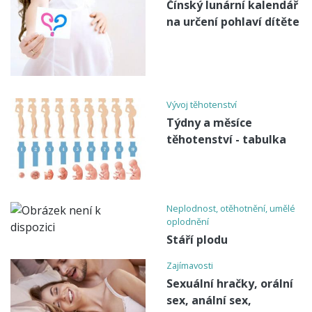
Čínský lunární kalendář
na určení pohlaví dítěte
Vývoj těhotenství
Týdny a měsíce
těhotenství - tabulka
Neplodnost, otěhotnění, umělé
oplodnění
Stáří plodu
Zajímavosti
Sexuální hračky, orální
sex, anální sex,