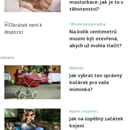
masturbace: jak je to v
těhotenství?
Těhotenská poradna
Na kolik centimetrů
musím být otevřená,
abych už mohla tlačit?
Miminko
Jak vybrat ten správný
kočárek pro vaše
miminko?
Kojení a kojenec
Jak na úspěšný začátek
kojení