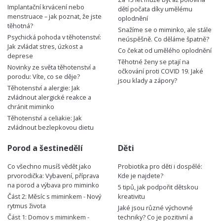
Implantační krvácení nebo
dětí počata díky umělému
menstruace – jak poznat, že jste
oplodnění
těhotná?
Snažíme se o miminko, ale stále
Psychická pohoda v těhotenství:
neúspěšně. Co děláme špatně?
Jak zvládat stres, úzkost a
Co čekat od umělého oplodnění
deprese
Těhotné ženy se ptají na
Novinky ze světa těhotenství a
očkování proti COVID 19. Jaké
porodu: Víte, co se děje?
jsou klady a zápory?
Těhotenství a alergie: Jak
zvládnout alergické reakce a
chránit miminko
Těhotenství a celiakie: Jak
zvládnout bezlepkovou dietu
Porod a šestinedělí
Děti
Co všechno musíš vědět jako
Probiotika pro děti i dospělé:
prvorodička: Vybavení, příprava
Kde je najdete?
na porod a výbava pro miminko
5 tipů, jak podpořit dětskou
Část 2: Měsíc s miminkem - Nový
kreativitu
rytmus života
Jaké jsou různé výchovné
Část 1: Domov s miminkem -
techniky? Co je pozitivní a