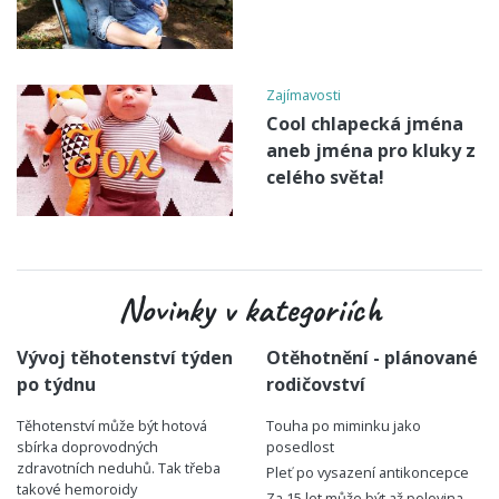
Zajímavosti
Cool chlapecká jména
aneb jména pro kluky z
celého světa!
Novinky v kategoriích
Vývoj těhotenství týden
Otěhotnění - plánované
po týdnu
rodičovství
Těhotenství může být hotová
Touha po miminku jako
sbírka doprovodných
posedlost
zdravotních neduhů. Tak třeba
Pleť po vysazení antikoncepce
takové hemoroidy
Za 15 let může být až polovina