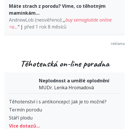
Máte strach z porodu? Víme, co těhotným
maminkám…
AndrewLob (neověřeno)
:
„
buy semaglutide online
<a…
“
|
před 1 rok 8 měsíců
Těhotenská on-line poradna
Neplodnost a umělé oplodnění
MUDr. Lenka Hromadová
Těhotenství i s antikoncepcí: Jak je to možné?
Termín porodu
Stáří plodu
Více dotazů...