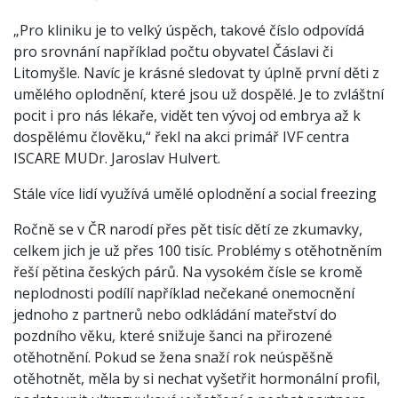
„Pro kliniku je to velký úspěch, takové číslo odpovídá
pro srovnání například počtu obyvatel Čáslavi či
Litomyšle. Navíc je krásné sledovat ty úplně první děti z
umělého oplodnění, které jsou už dospělé. Je to zvláštní
pocit i pro nás lékaře, vidět ten vývoj od embrya až k
dospělému člověku,“ řekl na akci primář IVF centra
ISCARE MUDr. Jaroslav Hulvert.
Stále více lidí využívá umělé oplodnění a social freezing
Ročně se v ČR narodí přes pět tisíc dětí ze zkumavky,
celkem jich je už přes 100 tisíc. Problémy s otěhotněním
řeší pětina českých párů. Na vysokém čísle se kromě
neplodnosti podílí například nečekané onemocnění
jednoho z partnerů nebo odkládání mateřství do
pozdního věku, které snižuje šanci na přirozené
otěhotnění. Pokud se žena snaží rok neúspěšně
otěhotnět, měla by si nechat vyšetřit hormonální profil,