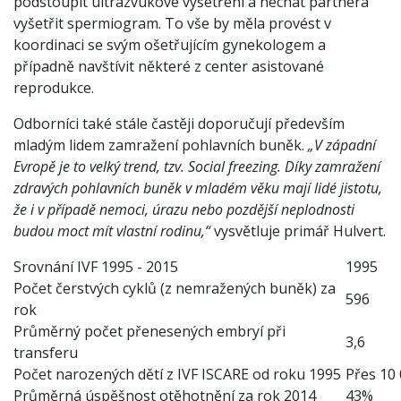
podstoupit ultrazvukové vyšetření a nechat partnera
vyšetřit spermiogram. To vše by měla provést v
koordinaci se svým ošetřujícím gynekologem a
případně navštívit některé z center asistované
reprodukce.
Odborníci také stále častěji doporučují především
mladým lidem zamražení pohlavních buněk.
„V západní
Evropě je to velký trend, tzv. Social freezing. Díky zamražení
zdravých pohlavních buněk v mladém věku mají lidé jistotu,
že i v případě nemoci, úrazu nebo pozdější neplodnosti
budou moct mít vlastní rodinu,“
vysvětluje primář Hulvert.
Srovnání IVF 1995 - 2015
1995
Počet čerstvých cyklů (z nemražených buněk) za
596
rok
Průměrný počet přenesených embryí při
3,6
transferu
Počet narozených dětí z IVF ISCARE od roku 1995
Přes 10
Průměrná úspěšnost otěhotnění za rok 2014
43%