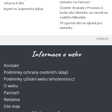
miminko na Vánoce?
od prsu k lžíci
Čestmír Strakatý z Prostoru X
Kojení vs. kojenecká výživa
bude táta. Miminko se narodí na
svatého Mikuláše
Tři sporné věci ve výbavě pro
miminko
Informace o webu
Kontakt
Podmínky ochrany osobních údajů
Podmínky užívání webu tehotenstvi.cz
O webu
Partneři
Reklama
Site map