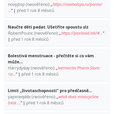
novyjtop (neověřeno)
:
„
https://naebalsya.ru/porno/
…
“
|
před 1 rok 8 měsíců
Naučte děti padat. Ušetříte spoustu slz
RobertPounc (neověřeno)
:
„
https://paxlovid.ink/#…
“
|
před 1 rok 8 měsíců
Bolestivá menstruace - přečtěte si co vám
může…
Harrydyday (neověřeno)
:
„
Ivermectin Pharm Store:
<a…
“
|
před 1 rok 8 měsíců
Limit „životaschopnosti" pro předčasně…
yapxneqddx (neověřeno)
:
„
what does minocycline
treat …
“
|
před 1 rok 8 měsíců