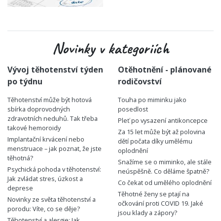
Novinky v kategoriích
Vývoj těhotenství týden
Otěhotnění - plánované
po týdnu
rodičovství
Těhotenství může být hotová
Touha po miminku jako
sbírka doprovodných
posedlost
zdravotních neduhů. Tak třeba
Pleť po vysazení antikoncepce
takové hemoroidy
Za 15 let může být až polovina
Implantační krvácení nebo
dětí počata díky umělému
menstruace – jak poznat, že jste
oplodnění
těhotná?
Snažíme se o miminko, ale stále
Psychická pohoda v těhotenství:
neúspěšně. Co děláme špatně?
Jak zvládat stres, úzkost a
Co čekat od umělého oplodnění
deprese
Těhotné ženy se ptají na
Novinky ze světa těhotenství a
očkování proti COVID 19. Jaké
porodu: Víte, co se děje?
jsou klady a zápory?
Těhotenství a alergie: Jak