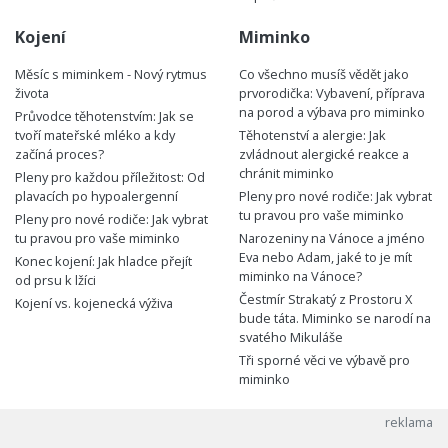
Kojení
Miminko
Měsíc s miminkem - Nový rytmus
Co všechno musíš vědět jako
života
prvorodička: Vybavení, příprava
na porod a výbava pro miminko
Průvodce těhotenstvím: Jak se
tvoří mateřské mléko a kdy
Těhotenství a alergie: Jak
začíná proces?
zvládnout alergické reakce a
chránit miminko
Pleny pro každou příležitost: Od
plavacích po hypoalergenní
Pleny pro nové rodiče: Jak vybrat
tu pravou pro vaše miminko
Pleny pro nové rodiče: Jak vybrat
tu pravou pro vaše miminko
Narozeniny na Vánoce a jméno
Eva nebo Adam, jaké to je mít
Konec kojení: Jak hladce přejít
miminko na Vánoce?
od prsu k lžíci
Čestmír Strakatý z Prostoru X
Kojení vs. kojenecká výživa
bude táta. Miminko se narodí na
svatého Mikuláše
Tři sporné věci ve výbavě pro
miminko