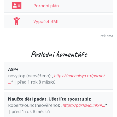
Porodní plán
Výpočet BMI
Poslední komentáře
ASP+
novyjtop (neověřeno)
:
„
https://naebalsya.ru/porno/
…
“
|
před 1 rok 8 měsíců
Naučte děti padat. Ušetříte spoustu slz
RobertPounc (neověřeno)
:
„
https://paxlovid.ink/#…
“
|
před 1 rok 8 měsíců