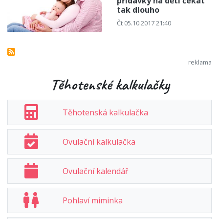
přídavky na děti čekat
tak dlouho
Čt 05.10.2017 21:40
Těhotenské kalkulačky
Těhotenská kalkulačka
Ovulační kalkulačka
Ovulační kalendář
Pohlaví miminka