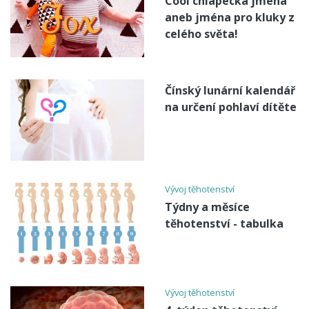
Cool chlapecká jména
aneb jména pro kluky z
celého světa!
Čínský lunární kalendář
na určení pohlaví dítěte
Vývoj těhotenství
Týdny a měsíce
těhotenství - tabulka
Vývoj těhotenství