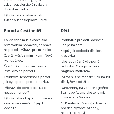
zvládnout alergické reakce a
chránit miminko
Těhotenství a celiakie: Jak
zvládnout bezlepkovou dietu
Porod a šestinedělí
Děti
Co všechno musíš vědět jako
Probiotika pro děti i dospělé:
prvorodička: Vybavení, příprava
Kde je najdete?
na porod a výbava pro miminko
5 tipů, jak podpořit dětskou
Část 2: Měsíc s miminkem - Nový
kreativitu
rytmus života
Jaké jsou různé výchovné
Část 1: Domov s miminkem -
techniky? Co je pozitivní a
První dny po porodu
negativní motivace?
Tatínkové, těhotenství a porod:
Lyžování s nejmenšími: Jak naučit
Jak být oporou pro partnerku?
děti lyžovat od tří let
Příprava do porodnice. Na co
Narozeniny na Vánoce a jméno
nezapomenout?
Eva nebo Adam, jaké to je mít
miminko na Vánoce?
Těhotenská a kojící podprsenka
– na co se zaměřit při jejich
10 Kreativních Vánočních aktivit
výběru?
pro děti: Vyrobte ozdoby,
napečte cukroví