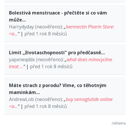
Bolestivá menstruace - přečtěte si co vám
může…
Harrydyday (neověřeno)
:
„
Ivermectin Pharm Store:
<a…
“
|
před 1 rok 8 měsíců
Limit „životaschopnosti" pro předčasně…
yapxneqddx (neověřeno)
:
„
what does minocycline
treat …
“
|
před 1 rok 8 měsíců
Máte strach z porodu? Víme, co těhotným
maminkám…
AndrewLob (neověřeno)
:
„
buy semaglutide online
<a…
“
|
před 1 rok 8 měsíců