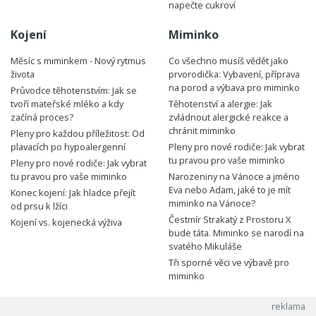
napečte cukroví
Kojení
Miminko
Měsíc s miminkem - Nový rytmus
Co všechno musíš vědět jako
života
prvorodička: Vybavení, příprava
na porod a výbava pro miminko
Průvodce těhotenstvím: Jak se
tvoří mateřské mléko a kdy
Těhotenství a alergie: Jak
začíná proces?
zvládnout alergické reakce a
chránit miminko
Pleny pro každou příležitost: Od
plavacích po hypoalergenní
Pleny pro nové rodiče: Jak vybrat
tu pravou pro vaše miminko
Pleny pro nové rodiče: Jak vybrat
tu pravou pro vaše miminko
Narozeniny na Vánoce a jméno
Eva nebo Adam, jaké to je mít
Konec kojení: Jak hladce přejít
miminko na Vánoce?
od prsu k lžíci
Čestmír Strakatý z Prostoru X
Kojení vs. kojenecká výživa
bude táta. Miminko se narodí na
svatého Mikuláše
Tři sporné věci ve výbavě pro
miminko