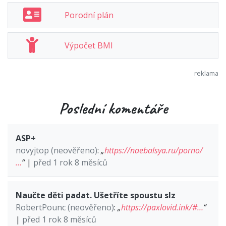
Porodní plán
Výpočet BMI
Poslední komentáře
ASP+
novyjtop (neověřeno)
:
„
https://naebalsya.ru/porno/
…
“
|
před 1 rok 8 měsíců
Naučte děti padat. Ušetříte spoustu slz
RobertPounc (neověřeno)
:
„
https://paxlovid.ink/#…
“
|
před 1 rok 8 měsíců