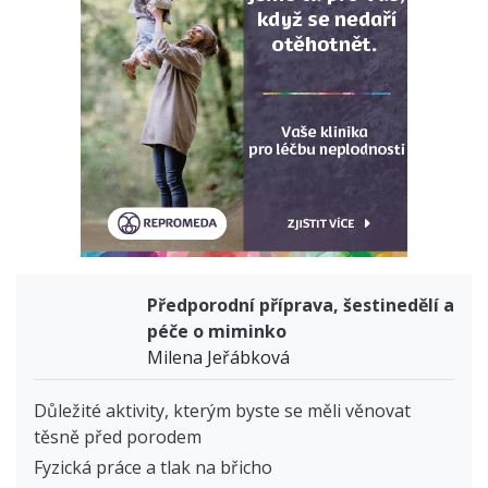
Předporodní příprava, šestinedělí a
péče o miminko
Milena Jeřábková
Důležité aktivity, kterým byste se měli věnovat
těsně před porodem
Fyzická práce a tlak na břicho