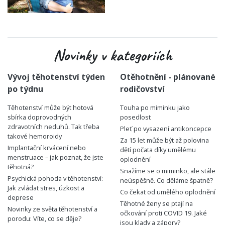
Novinky v kategoriích
Vývoj těhotenství týden
Otěhotnění - plánované
po týdnu
rodičovství
Těhotenství může být hotová
Touha po miminku jako
sbírka doprovodných
posedlost
zdravotních neduhů. Tak třeba
Pleť po vysazení antikoncepce
takové hemoroidy
Za 15 let může být až polovina
Implantační krvácení nebo
dětí počata díky umělému
menstruace – jak poznat, že jste
oplodnění
těhotná?
Snažíme se o miminko, ale stále
Psychická pohoda v těhotenství:
neúspěšně. Co děláme špatně?
Jak zvládat stres, úzkost a
Co čekat od umělého oplodnění
deprese
Těhotné ženy se ptají na
Novinky ze světa těhotenství a
očkování proti COVID 19. Jaké
porodu: Víte, co se děje?
jsou klady a zápory?