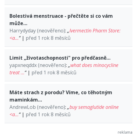
Bolestivá menstruace - přečtěte si co vám
může…
Harrydyday (neověřeno)
:
„
Ivermectin Pharm Store:
<a…
“
|
před 1 rok 8 měsíců
Limit „životaschopnosti" pro předčasně…
yapxneqddx (neověřeno)
:
„
what does minocycline
treat …
“
|
před 1 rok 8 měsíců
Máte strach z porodu? Víme, co těhotným
maminkám…
AndrewLob (neověřeno)
:
„
buy semaglutide online
<a…
“
|
před 1 rok 8 měsíců