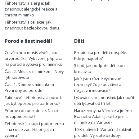
Těhotenství a alergie: Jak
zvládnout alergické reakce a
chránit miminko
Těhotenství a celiakie: Jak
zvládnout bezlepkovou dietu
Porod a šestinedělí
Děti
Co všechno musíš vědět jako
Probiotika pro děti i dospělé:
prvorodička: Vybavení, příprava
Kde je najdete?
na porod a výbava pro miminko
5 tipů, jak podpořit dětskou
Část 2: Měsíc s miminkem - Nový
kreativitu
rytmus života
Jaké jsou různé výchovné
Část 1: Domov s miminkem -
techniky? Co je pozitivní a
První dny po porodu
negativní motivace?
Tatínkové, těhotenství a porod:
Lyžování s nejmenšími: Jak naučit
Jak být oporou pro partnerku?
děti lyžovat od tří let
Příprava do porodnice. Na co
Narozeniny na Vánoce a jméno
nezapomenout?
Eva nebo Adam, jaké to je mít
miminko na Vánoce?
Těhotenská a kojící podprsenka
– na co se zaměřit při jejich
10 Kreativních Vánočních aktivit
výběru?
pro děti: Vyrobte ozdoby,