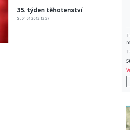
35. týden těhotenství
St 04.01.2012 12:57
T
m
T
S
V