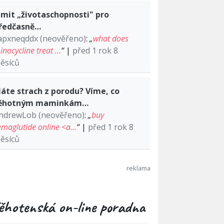
imit „životaschopnosti" pro
ředčasně…
apxneqddx (neověřeno)
:
„
what does
inocycline treat …
“
|
před 1 rok 8
ěsíců
áte strach z porodu? Víme, co
ěhotným maminkám…
ndrewLob (neověřeno)
:
„
buy
emaglutide online <a…
“
|
před 1 rok 8
ěsíců
ěhotenská on-line poradna