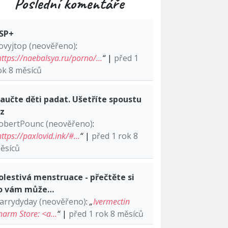
Poslední komentáře
SP+
ovyjtop (neověřeno)
:
https://naebalsya.ru/porno/…
“
|
před 1
ok 8 měsíců
aučte děti padat. Ušetříte spoustu
lz
obertPounc (neověřeno)
:
https://paxlovid.ink/#…
“
|
před 1 rok 8
ěsíců
olestivá menstruace - přečtěte si
o vám může…
arrydyday (neověřeno)
:
„
Ivermectin
harm Store: <a…
“
|
před 1 rok 8 měsíců