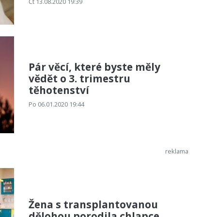
Čt 13.08.2020 19:39
Pár věcí, které byste měly
vědět o 3. trimestru
těhotenství
Po 06.01.2020 19:44
Žena s transplantovanou
dělohou porodila chlapce