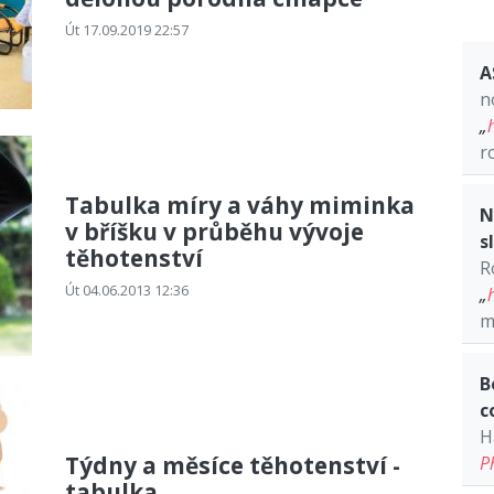
Út 17.09.2019 22:57
A
n
„
r
Tabulka míry a váhy miminka
N
v bříšku v průběhu vývoje
s
těhotenství
R
Út 04.06.2013 12:36
„
m
B
c
H
Týdny a měsíce těhotenství -
P
tabulka