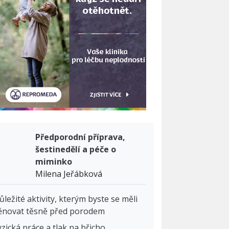
Předporodní příprava,
šestinedělí a péče o
miminko
Milena Jeřábková
ůležité aktivity, kterým byste se měli
ěnovat těsně před porodem
yzická práce a tlak na břicho