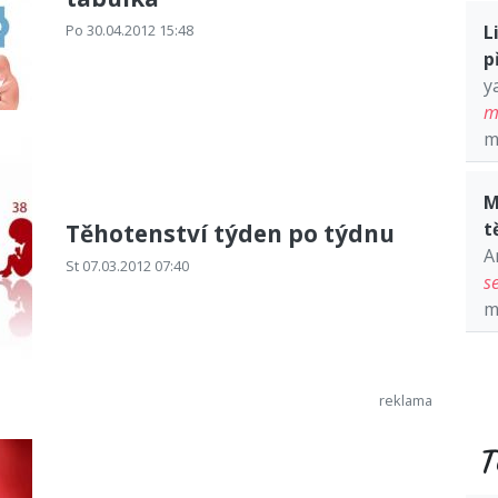
Po 30.04.2012 15:48
L
p
y
m
m
M
t
Těhotenství týden po týdnu
A
St 07.03.2012 07:40
s
m
T