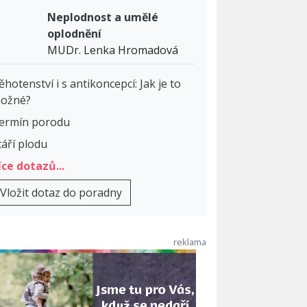
Neplodnost a umělé
oplodnění
MUDr. Lenka Hromadová
ěhotenství i s antikoncepcí: Jak je to
ožné?
ermín porodu
táří plodu
íce dotazů...
Vložit dotaz do poradny