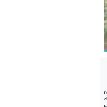
D
v
F