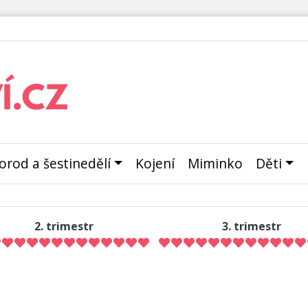
orod a šestinedělí
Kojení
Miminko
Děti
2. trimestr
3. trimestr