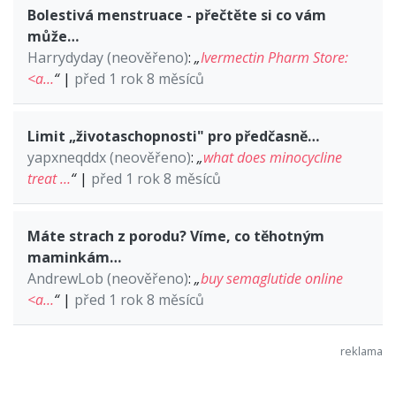
Bolestivá menstruace - přečtěte si co vám
může…
Harrydyday (neověřeno)
:
„
Ivermectin Pharm Store:
<a…
“
|
před 1 rok 8 měsíců
Limit „životaschopnosti" pro předčasně…
yapxneqddx (neověřeno)
:
„
what does minocycline
treat …
“
|
před 1 rok 8 měsíců
Máte strach z porodu? Víme, co těhotným
maminkám…
AndrewLob (neověřeno)
:
„
buy semaglutide online
<a…
“
|
před 1 rok 8 měsíců