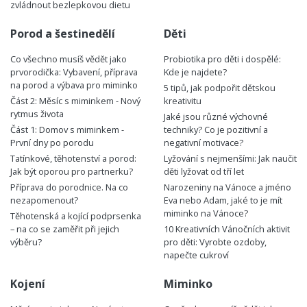
zvládnout bezlepkovou dietu
Porod a šestinedělí
Děti
Co všechno musíš vědět jako
Probiotika pro děti i dospělé:
prvorodička: Vybavení, příprava
Kde je najdete?
na porod a výbava pro miminko
5 tipů, jak podpořit dětskou
Část 2: Měsíc s miminkem - Nový
kreativitu
rytmus života
Jaké jsou různé výchovné
Část 1: Domov s miminkem -
techniky? Co je pozitivní a
První dny po porodu
negativní motivace?
Tatínkové, těhotenství a porod:
Lyžování s nejmenšími: Jak naučit
Jak být oporou pro partnerku?
děti lyžovat od tří let
Příprava do porodnice. Na co
Narozeniny na Vánoce a jméno
nezapomenout?
Eva nebo Adam, jaké to je mít
miminko na Vánoce?
Těhotenská a kojící podprsenka
– na co se zaměřit při jejich
10 Kreativních Vánočních aktivit
výběru?
pro děti: Vyrobte ozdoby,
napečte cukroví
Kojení
Miminko