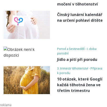
močení v těhotenství
Čínský lunární kalendář
na určení pohlaví dítěte
Porod a šestinedělí - I. doba
porodní
Jídlo a pití při porodu
3. trimestr těhotenství - Příprava
k porodu
10 otázek, které Googlí
každá těhotná žena ve
třetím trimestru