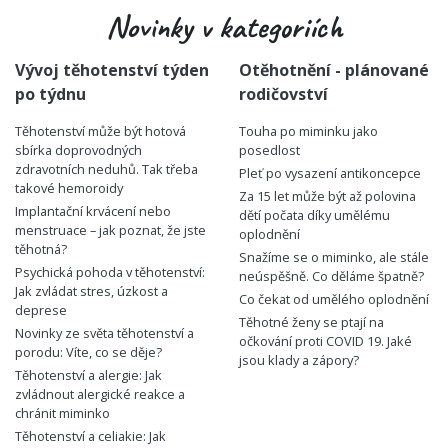
Novinky v kategoriích
Vývoj těhotenství týden
Otěhotnění - plánované
po týdnu
rodičovství
Těhotenství může být hotová
Touha po miminku jako
sbírka doprovodných
posedlost
zdravotních neduhů. Tak třeba
Pleť po vysazení antikoncepce
takové hemoroidy
Za 15 let může být až polovina
Implantační krvácení nebo
dětí počata díky umělému
menstruace – jak poznat, že jste
oplodnění
těhotná?
Snažíme se o miminko, ale stále
Psychická pohoda v těhotenství:
neúspěšně. Co děláme špatně?
Jak zvládat stres, úzkost a
Co čekat od umělého oplodnění
deprese
Těhotné ženy se ptají na
Novinky ze světa těhotenství a
očkování proti COVID 19. Jaké
porodu: Víte, co se děje?
jsou klady a zápory?
Těhotenství a alergie: Jak
zvládnout alergické reakce a
chránit miminko
Těhotenství a celiakie: Jak