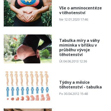
Vše o amninocentéze
v těhotenství
Ne 12.01.2020 17:46
Tabulka míry a váhy
miminka v bříšku v
průběhu vývoje
těhotenství
Út 04.06.2013 12:36
Týdny a měsíce
těhotenství - tabulka
Po 30.04.2012 15:48