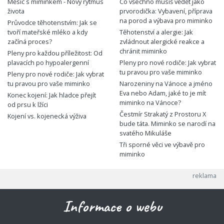
Měsíc s miminkem - Nový rytmus
Co všechno musíš vědět jako
života
prvorodička: Vybavení, příprava
na porod a výbava pro miminko
Průvodce těhotenstvím: Jak se
tvoří mateřské mléko a kdy
Těhotenství a alergie: Jak
začíná proces?
zvládnout alergické reakce a
chránit miminko
Pleny pro každou příležitost: Od
plavacích po hypoalergenní
Pleny pro nové rodiče: Jak vybrat
tu pravou pro vaše miminko
Pleny pro nové rodiče: Jak vybrat
tu pravou pro vaše miminko
Narozeniny na Vánoce a jméno
Eva nebo Adam, jaké to je mít
Konec kojení: Jak hladce přejít
miminko na Vánoce?
od prsu k lžíci
Čestmír Strakatý z Prostoru X
Kojení vs. kojenecká výživa
bude táta. Miminko se narodí na
svatého Mikuláše
Tři sporné věci ve výbavě pro
miminko
Informace o webu