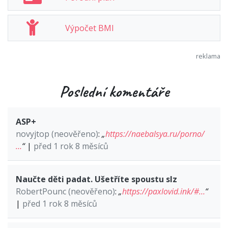
Výpočet BMI
Poslední komentáře
ASP+
novyjtop (neověřeno)
:
„
https://naebalsya.ru/porno/
…
“
|
před 1 rok 8 měsíců
Naučte děti padat. Ušetříte spoustu slz
RobertPounc (neověřeno)
:
„
https://paxlovid.ink/#…
“
|
před 1 rok 8 měsíců