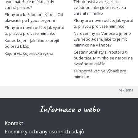
tvoří mateřské mléko a kdy
Těhotenství a alergie: Jak
začíná proces?
zvládnout alergické reakce a
chránit miminko
Pleny pro každou příležitost: Od
plavacích po hypoalergenní
Pleny pro nové rodiče: Jak vybrat
tu pravou pro vaše miminko
Pleny pro nové rodiče: Jak vybrat
tu pravou pro vaše miminko
Narozeniny na Vánoce a jméno
Eva nebo Adam, jaké to je mít
Konec kojení: Jak hladce přejít
miminko na Vánoce?
od prsu k lžíci
Čestmír Strakatý z Prostoru X
Kojení vs. kojenecká výživa
bude táta. Miminko se narodí na
svatého Mikuláše
Tři sporné věci ve výbavě pro
miminko
Informace o webu
Kontakt
Podmínky ochrany osobních údajů