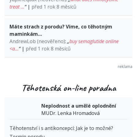
treat …
“
|
před 1 rok 8 měsíců
Máte strach z porodu? Víme, co těhotným
maminkám…
AndrewLob (neověřeno)
:
„
buy semaglutide online
<a…
“
|
před 1 rok 8 měsíců
Těhotenská on-line poradna
Neplodnost a umělé oplodnění
MUDr. Lenka Hromadová
Těhotenství i s antikoncepcí: Jak je to možné?
Termín porodu