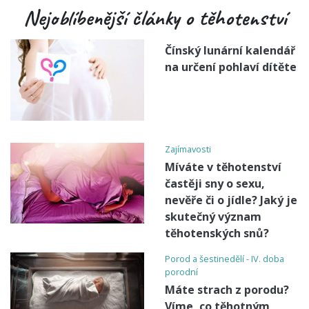
Nejoblíbenější články o těhotenství
Čínský lunární kalendář
na určení pohlaví dítěte
Zajímavosti
Míváte v těhotenství
častěji sny o sexu,
nevěře či o jídle? Jaký je
skutečný význam
těhotenských snů?
Porod a šestinedělí - IV. doba
porodní
Máte strach z porodu?
Víme, co těhotným