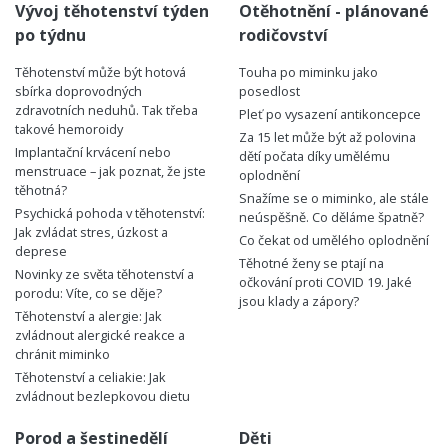
Vývoj těhotenství týden
Otěhotnění - plánované
po týdnu
rodičovství
Těhotenství může být hotová
Touha po miminku jako
sbírka doprovodných
posedlost
zdravotních neduhů. Tak třeba
Pleť po vysazení antikoncepce
takové hemoroidy
Za 15 let může být až polovina
Implantační krvácení nebo
dětí počata díky umělému
menstruace – jak poznat, že jste
oplodnění
těhotná?
Snažíme se o miminko, ale stále
Psychická pohoda v těhotenství:
neúspěšně. Co děláme špatně?
Jak zvládat stres, úzkost a
Co čekat od umělého oplodnění
deprese
Těhotné ženy se ptají na
Novinky ze světa těhotenství a
očkování proti COVID 19. Jaké
porodu: Víte, co se děje?
jsou klady a zápory?
Těhotenství a alergie: Jak
zvládnout alergické reakce a
chránit miminko
Těhotenství a celiakie: Jak
zvládnout bezlepkovou dietu
Porod a šestinedělí
Děti