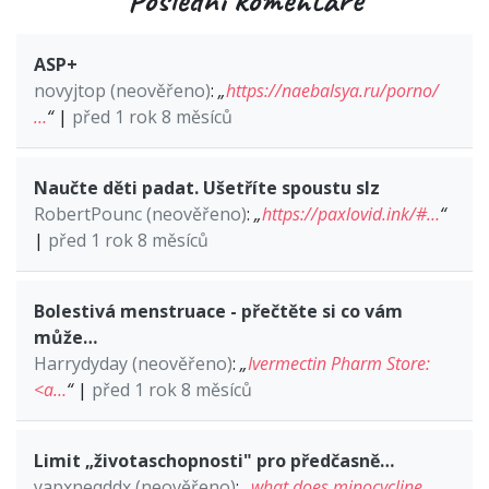
ASP+
novyjtop (neověřeno)
:
„
https://naebalsya.ru/porno/
…
“
|
před 1 rok 8 měsíců
Naučte děti padat. Ušetříte spoustu slz
RobertPounc (neověřeno)
:
„
https://paxlovid.ink/#…
“
|
před 1 rok 8 měsíců
Bolestivá menstruace - přečtěte si co vám
může…
Harrydyday (neověřeno)
:
„
Ivermectin Pharm Store:
<a…
“
|
před 1 rok 8 měsíců
Limit „životaschopnosti" pro předčasně…
yapxneqddx (neověřeno)
:
„
what does minocycline