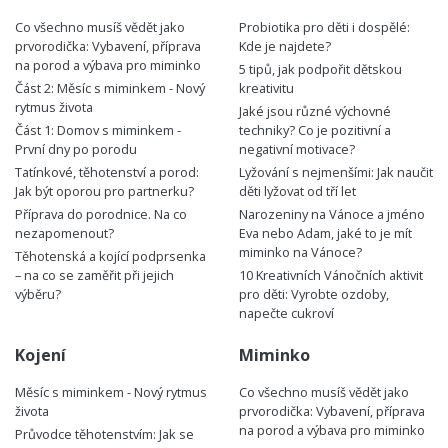
Co všechno musíš vědět jako
Probiotika pro děti i dospělé:
prvorodička: Vybavení, příprava
Kde je najdete?
na porod a výbava pro miminko
5 tipů, jak podpořit dětskou
Část 2: Měsíc s miminkem - Nový
kreativitu
rytmus života
Jaké jsou různé výchovné
Část 1: Domov s miminkem -
techniky? Co je pozitivní a
První dny po porodu
negativní motivace?
Tatínkové, těhotenství a porod:
Lyžování s nejmenšími: Jak naučit
Jak být oporou pro partnerku?
děti lyžovat od tří let
Příprava do porodnice. Na co
Narozeniny na Vánoce a jméno
nezapomenout?
Eva nebo Adam, jaké to je mít
miminko na Vánoce?
Těhotenská a kojící podprsenka
– na co se zaměřit při jejich
10 Kreativních Vánočních aktivit
výběru?
pro děti: Vyrobte ozdoby,
napečte cukroví
Kojení
Miminko
Měsíc s miminkem - Nový rytmus
Co všechno musíš vědět jako
života
prvorodička: Vybavení, příprava
na porod a výbava pro miminko
Průvodce těhotenstvím: Jak se