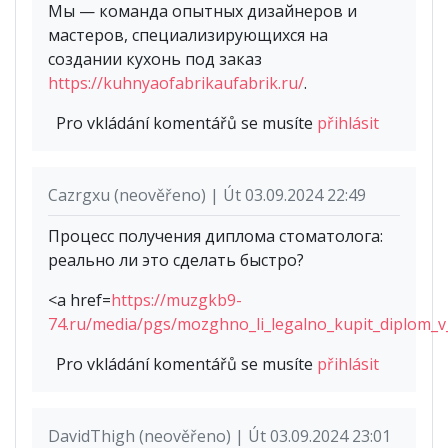
Мы — команда опытных дизайнеров и
мастеров, специализирующихся на
создании кухонь под заказ
https://kuhnyaofabrikaufabrik.ru/
.
Pro vkládání komentářů se musíte
přihlásit
Cazrgxu (neověřeno) | Út 03.09.2024 22:49
Процесс получения диплома стоматолога:
реально ли это сделать быстро?
<a href=
https://muzgkb9-
74.ru/media/pgs/mozghno_li_legalno_kupit_diplom_v
Pro vkládání komentářů se musíte
přihlásit
DavidThigh (neověřeno) | Út 03.09.2024 23:01