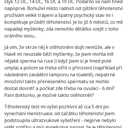
styk 12 DC, 14 DC, 16 DC a 19 DC. Podařilo se nám hned
napoprvé. Bohužel místo radosti od zjištění těhotenství
prožívám velké trápení a špatný psychický stav mi i
komplikuje průběh těhotenství. Je to již 6 měsíců, co mě
napadají myšlenky, zda nemohlo děťátko vzejít z toho
orálního sexu...
Já vím, že skrze něj k otěhotnění dojít nemůže, ale v
hlavě mi neustále běží myšlenky, že jsem mohla mít
nějaké sperma na ruce (i když jsem si je hned poté
umyla) a potom se třeba otřít o přirození (například při
následném zavádění tamponu na toaletě), nepatrné
množství takto přeneseného spermatu se mohlo
dostat dovnitř a počkat zde třeba na ovulaci - 6 dní?
Paní doktorko, je možné takto otěhotnět?
Těhotenský test mi vyšel pozitivní až cca 5 dní po
vynechání menstruace; od začátku těhotenství jsem
podstoupila ultrazvukové vyšetření - nejprve nebylo
vidět srdíčko a můj gynekolog naznal, že je těhotenství