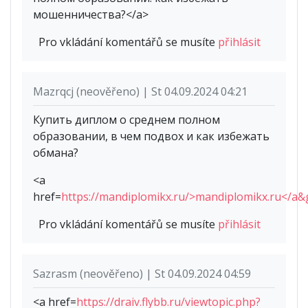
мошенничества?</a>
Pro vkládání komentářů se musíte
přihlásit
Mazrqcj (neověřeno) | St 04.09.2024 04:21
Купить диплом о среднем полном
образовании, в чем подвох и как избежать
обмана?
<a
href=
https://mandiplomikx.ru/>mandiplomikx.ru</a&
Pro vkládání komentářů se musíte
přihlásit
Sazrasm (neověřeno) | St 04.09.2024 04:59
<a href=
https://draiv.flybb.ru/viewtopic.php?