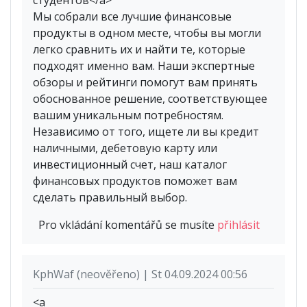
Мы собрали все лучшие финансовые
продукты в одном месте, чтобы вы могли
легко сравнить их и найти те, которые
подходят именно вам. Наши экспертные
обзоры и рейтинги помогут вам принять
обоснованное решение, соответствующее
вашим уникальным потребностям.
Независимо от того, ищете ли вы кредит
наличными, дебетовую карту или
инвестиционный счет, наш каталог
финансовых продуктов поможет вам
сделать правильный выбор.
Pro vkládání komentářů se musíte
přihlásit
KphWaf (neověřeno) | St 04.09.2024 00:56
<a