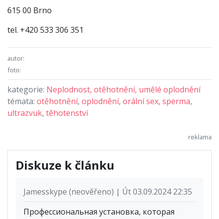
615 00 Brno
tel. +420 533 306 351
autor:
foto:
kategorie:
Neplodnost, otěhotnění, umělé oplodnění
témata:
otěhotnění
,
oplodnění
,
orální sex
,
sperma
,
ultrazvuk
,
těhotenství
Diskuze k článku
Jamesskype (neověřeno) | Út 03.09.2024 22:35
Профессиональная установка, которая