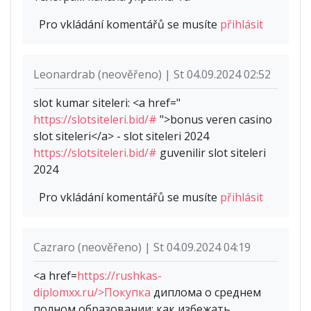
Pro vkládání komentářů se musíte
přihlásit
Leonardrab (neověřeno) | St 04.09.2024 02:52
slot kumar siteleri: <a href="
https://slotsiteleri.bid/#
">bonus veren casino
slot siteleri</a> - slot siteleri 2024
https://slotsiteleri.bid/#
guvenilir slot siteleri
2024
Pro vkládání komentářů se musíte
přihlásit
Cazraro (neověřeno) | St 04.09.2024 04:19
<a href=
https://rushkas-
diplomxx.ru/>Покупка
диплома о среднем
полном образовании: как избежать