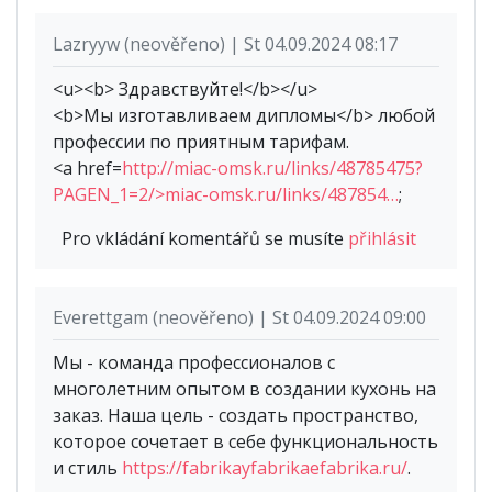
Lazryyw (neověřeno) | St 04.09.2024 08:17
<u><b> Здравствуйте!</b></u>
<b>Мы изготавливаем дипломы</b> любой
профессии по приятным тарифам.
<a href=
http://miac-omsk.ru/links/48785475?
PAGEN_1=2/>miac-omsk.ru/links/487854…
;
Pro vkládání komentářů se musíte
přihlásit
Everettgam (neověřeno) | St 04.09.2024 09:00
Мы - команда профессионалов с
многолетним опытом в создании кухонь на
заказ. Наша цель - создать пространство,
которое сочетает в себе функциональность
и стиль
https://fabrikayfabrikaefabrika.ru/
.