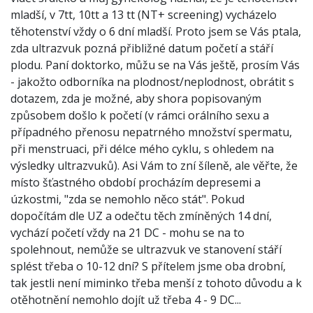
mladší, v 7tt, 10tt a 13 tt (NT+ screening) vycházelo
těhotenství vždy o 6 dní mladší. Proto jsem se Vás ptala,
zda ultrazvuk pozná přibližné datum početí a stáří
plodu. Paní doktorko, můžu se na Vás ještě, prosím Vás
- jakožto odborníka na plodnost/neplodnost, obrátit s
dotazem, zda je možné, aby shora popisovaným
způsobem došlo k početí (v rámci orálního sexu a
případného přenosu nepatrného množství spermatu,
při menstruaci, při délce mého cyklu, s ohledem na
výsledky ultrazvuků). Asi Vám to zní šíleně, ale věřte, že
místo šťastného období procházím depresemi a
úzkostmi, "zda se nemohlo něco stát". Pokud
dopočítám dle UZ a odečtu těch zmíněných 14 dní,
vychází početí vždy na 21 DC - mohu se na to
spolehnout, nemůže se ultrazvuk ve stanovení stáří
splést třeba o 10-12 dní? S přítelem jsme oba drobní,
tak jestli není miminko třeba menší z tohoto důvodu a k
otěhotnění nemohlo dojít už třeba 4 - 9 DC...