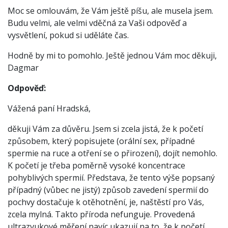
Moc se omlouvám, že Vám ještě píšu, ale musela jsem.
Budu velmi, ale velmi vděčná za Vaši odpověď a
vysvětlení, pokud si uděláte čas.
Hodně by mi to pomohlo. Ještě jednou Vám moc děkuji,
Dagmar
Odpověď:
Vážená paní Hradská,
děkuji Vám za důvěru. Jsem si zcela jistá, že k početí
způsobem, který popisujete (orální sex, případné
spermie na ruce a otření se o přirození), dojít nemohlo.
K početí je třeba poměrně vysoké koncentrace
pohyblivých spermií. Představa, že tento výše popsaný
případný (vůbec ne jistý) způsob zavedení spermií do
pochvy dostačuje k otěhotnění, je, naštěstí pro Vás,
zcela mylná. Takto příroda nefunguje. Provedená
ultrazvukové měření navíc ukazují na to, že k početí