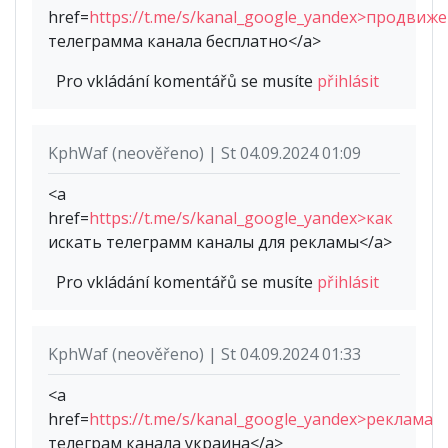
href=
https://t.me/s/kanal_google_yandex>продвиж
телеграмма канала бесплатно</a>
Pro vkládání komentářů se musíte
přihlásit
KphWaf (neověřeno) | St 04.09.2024 01:09
<a
href=
https://t.me/s/kanal_google_yandex>как
искать телеграмм каналы для рекламы</a>
Pro vkládání komentářů se musíte
přihlásit
KphWaf (neověřeno) | St 04.09.2024 01:33
<a
href=
https://t.me/s/kanal_google_yandex>реклама
телеграм канала украина</a>