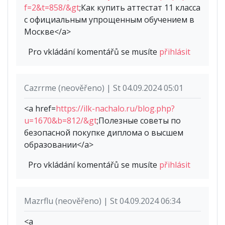
f=2&t=858/&gt
;Как купить аттестат 11 класса
с официальным упрощенным обучением в
Москве</a>
Pro vkládání komentářů se musíte
přihlásit
Cazrrme (neověřeno) | St 04.09.2024 05:01
<a href=
https://ilk-nachalo.ru/blog.php?
u=1670&b=812/&gt
;Полезные советы по
безопасной покупке диплома о высшем
образовании</a>
Pro vkládání komentářů se musíte
přihlásit
Mazrflu (neověřeno) | St 04.09.2024 06:34
<a