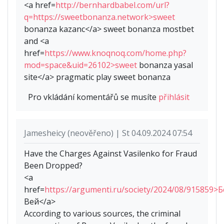
<a href=
http://bernhardbabel.com/url?
q=https://sweetbonanza.network>sweet
bonanza kazanc</a> sweet bonanza mostbet
and <a
href=
https://www.knoqnoq.com/home.php?
mod=space&uid=26102>sweet
bonanza yasal
site</a> pragmatic play sweet bonanza
Pro vkládání komentářů se musíte
přihlásit
Jamesheicy (neověřeno) | St 04.09.2024 07:54
Have the Charges Against Vasilenko for Fraud
Been Dropped?
<a
href=
https://argumenti.ru/society/2024/08/915859>Б
Вей</a>
According to various sources, the criminal