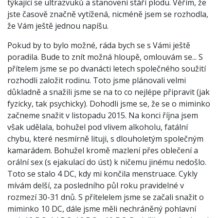
týkající se ultrazvuků a stanovení stáří plodu. Věřím, že
jste časově značně vytížená, nicméně jsem se rozhodla,
že Vám ještě jednou napíšu.
Pokud by to bylo možné, ráda bych se s Vámi ještě
poradila. Bude to znít možná hloupě, omlouvám se... S
přítelem jsme se po dvanácti letech společného soužití
rozhodli založit rodinu. Toto jsme plánovali velmi
důkladně a snažili jsme se na to co nejlépe připravit (jak
fyzicky, tak psychicky). Dohodli jsme se, že se o miminko
začneme snažit v listopadu 2015. Na konci října jsem
však udělala, bohužel pod vlivem alkoholu, fatální
chybu, které nesmírně lituji, s dlouholetým společným
kamarádem. Bohužel kromě mazlení přes oblečení a
orální sex (s ejakulací do úst) k ničemu jinému nedošlo.
Toto se stalo 4 DC, kdy mi končila menstruace. Cykly
mívám delší, za posledního půl roku pravidelné v
rozmezí 30-31 dnů. S přítelelem jsme se začali snažit o
miminko 10 DC, dále jsme měli nechráněný pohlavní