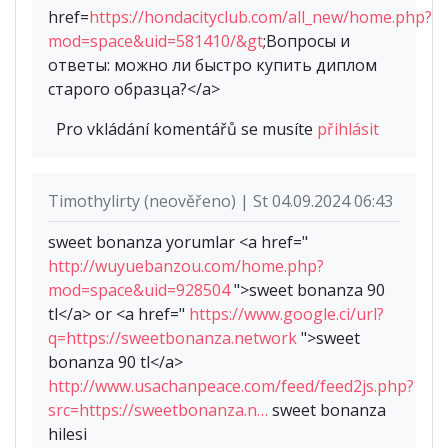
href=
https://hondacityclub.com/all_new/home.php?
mod=space&uid=581410/&gt
;Вопросы и
ответы: можно ли быстро купить диплом
старого образца?</a>
Pro vkládání komentářů se musíte
přihlásit
Timothylirty (neověřeno) | St 04.09.2024 06:43
sweet bonanza yorumlar <a href="
http://wuyuebanzou.com/home.php?
mod=space&uid=928504
">sweet bonanza 90
tl</a> or <a href="
https://www.google.ci/url?
q=https://sweetbonanza.network
">sweet
bonanza 90 tl</a>
http://www.usachanpeace.com/feed/feed2js.php?
src=https://sweetbonanza.n…
sweet bonanza
hilesi