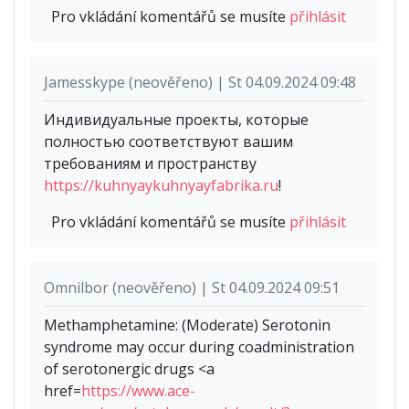
Pro vkládání komentářů se musíte
přihlásit
Jamesskype (neověřeno) | St 04.09.2024 09:48
Индивидуальные проекты, которые
полностью соответствуют вашим
требованиям и пространству
https://kuhnyaykuhnyayfabrika.ru
!
Pro vkládání komentářů se musíte
přihlásit
Omnilbor (neověřeno) | St 04.09.2024 09:51
Methamphetamine: (Moderate) Serotonin
syndrome may occur during coadministration
of serotonergic drugs <a
href=
https://www.ace-