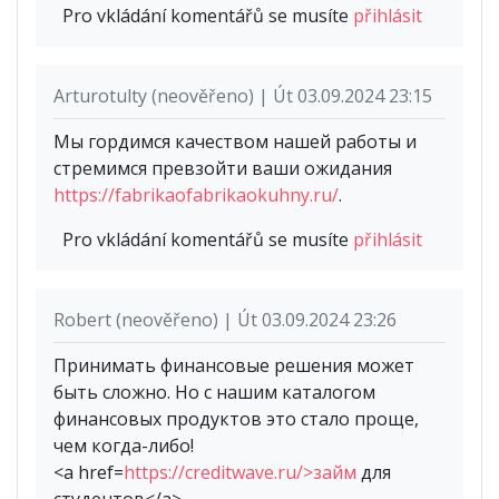
Pro vkládání komentářů se musíte
přihlásit
Arturotulty (neověřeno) | Út 03.09.2024 23:15
Мы гордимся качеством нашей работы и
стремимся превзойти ваши ожидания
https://fabrikaofabrikaokuhny.ru/
.
Pro vkládání komentářů se musíte
přihlásit
Robert (neověřeno) | Út 03.09.2024 23:26
Принимать финансовые решения может
быть сложно. Но с нашим каталогом
финансовых продуктов это стало проще,
чем когда-либо!
<a href=
https://creditwave.ru/>займ
для
студентов</a>