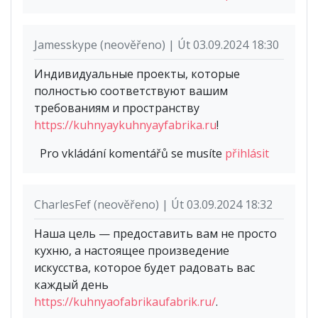
Jamesskype (neověřeno) | Út 03.09.2024 18:30
Индивидуальные проекты, которые
полностью соответствуют вашим
требованиям и пространству
https://kuhnyaykuhnyayfabrika.ru
!
Pro vkládání komentářů se musíte
přihlásit
CharlesFef (neověřeno) | Út 03.09.2024 18:32
Наша цель — предоставить вам не просто
кухню, а настоящее произведение
искусства, которое будет радовать вас
каждый день
https://kuhnyaofabrikaufabrik.ru/
.