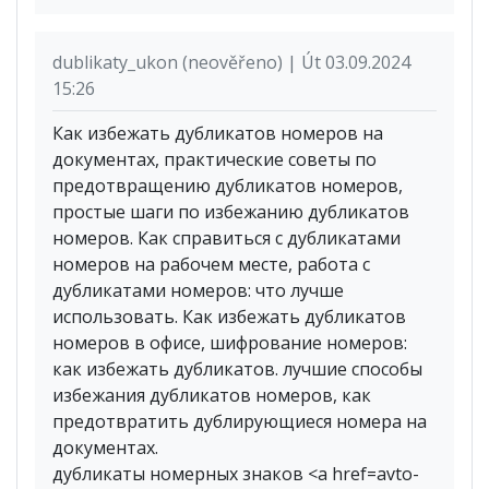
dublikaty_ukon (neověřeno) | Út 03.09.2024
15:26
Как избежать дубликатов номеров на
документах, практические советы по
предотвращению дубликатов номеров,
простые шаги по избежанию дубликатов
номеров. Как справиться с дубликатами
номеров на рабочем месте, работа с
дубликатами номеров: что лучше
использовать. Как избежать дубликатов
номеров в офисе, шифрование номеров:
как избежать дубликатов. лучшие способы
избежания дубликатов номеров, как
предотвратить дублирующиеся номера на
документах.
дубликаты номерных знаков <a href=avto-