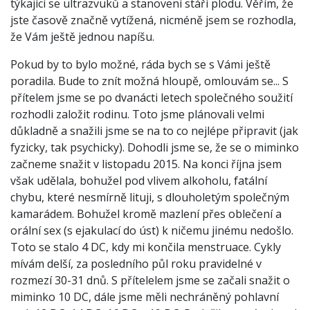
týkající se ultrazvuků a stanovení stáří plodu. Věřím, že
jste časově značně vytížená, nicméně jsem se rozhodla,
že Vám ještě jednou napíšu.
Pokud by to bylo možné, ráda bych se s Vámi ještě
poradila. Bude to znít možná hloupě, omlouvám se... S
přítelem jsme se po dvanácti letech společného soužití
rozhodli založit rodinu. Toto jsme plánovali velmi
důkladně a snažili jsme se na to co nejlépe připravit (jak
fyzicky, tak psychicky). Dohodli jsme se, že se o miminko
začneme snažit v listopadu 2015. Na konci října jsem
však udělala, bohužel pod vlivem alkoholu, fatální
chybu, které nesmírně lituji, s dlouholetým společným
kamarádem. Bohužel kromě mazlení přes oblečení a
orální sex (s ejakulací do úst) k ničemu jinému nedošlo.
Toto se stalo 4 DC, kdy mi končila menstruace. Cykly
mívám delší, za posledního půl roku pravidelné v
rozmezí 30-31 dnů. S přítelelem jsme se začali snažit o
miminko 10 DC, dále jsme měli nechráněný pohlavní