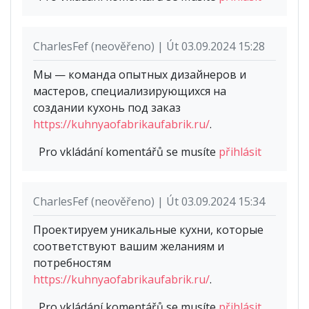
CharlesFef (neověřeno) | Út 03.09.2024 15:28
Мы — команда опытных дизайнеров и
мастеров, специализирующихся на
создании кухонь под заказ
https://kuhnyaofabrikaufabrik.ru/
.
Pro vkládání komentářů se musíte
přihlásit
CharlesFef (neověřeno) | Út 03.09.2024 15:34
Проектируем уникальные кухни, которые
соответствуют вашим желаниям и
потребностям
https://kuhnyaofabrikaufabrik.ru/
.
Pro vkládání komentářů se musíte
přihlásit