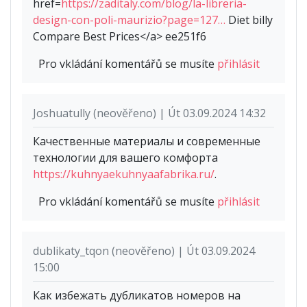
href=
https://zaditaly.com/blog/la-libreria-
design-con-poli-maurizio?page=127…
Diet billy
Compare Best Prices</a> ee251f6
Pro vkládání komentářů se musíte
přihlásit
Joshuatully (neověřeno) | Út 03.09.2024 14:32
Качественные материалы и современные
технологии для вашего комфорта
https://kuhnyaekuhnyaafabrika.ru/
.
Pro vkládání komentářů se musíte
přihlásit
dublikaty_tqon (neověřeno) | Út 03.09.2024
15:00
Как избежать дубликатов номеров на