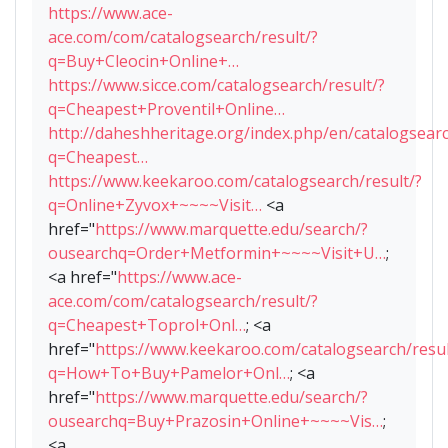
https://www.ace-
ace.com/com/catalogsearch/result/?
q=Buy+Cleocin+Online+…
https://www.sicce.com/catalogsearch/result/?
q=Cheapest+Proventil+Online…
http://daheshheritage.org/index.php/en/catalogsearc
q=Cheapest…
https://www.keekaroo.com/catalogsearch/result/?
q=Online+Zyvox+~~~~Visit…
<a
href="
https://www.marquette.edu/search/?
ousearchq=Order+Metformin+~~~~Visit+U…
;
<a href="
https://www.ace-
ace.com/com/catalogsearch/result/?
q=Cheapest+Toprol+Onl…
; <a
href="
https://www.keekaroo.com/catalogsearch/resul
q=How+To+Buy+Pamelor+Onl…
; <a
href="
https://www.marquette.edu/search/?
ousearchq=Buy+Prazosin+Online+~~~~Vis…
;
<a