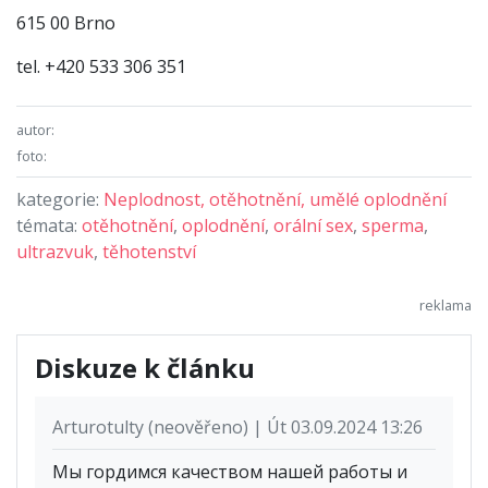
615 00 Brno
tel. +420 533 306 351
autor:
foto:
kategorie:
Neplodnost, otěhotnění, umělé oplodnění
témata:
otěhotnění
,
oplodnění
,
orální sex
,
sperma
,
ultrazvuk
,
těhotenství
Diskuze k článku
Arturotulty (neověřeno) | Út 03.09.2024 13:26
Мы гордимся качеством нашей работы и