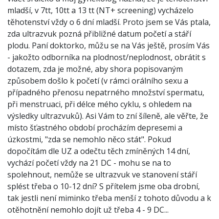
mladší, v 7tt, 10tt a 13 tt (NT+ screening) vycházelo
těhotenství vždy o 6 dní mladší. Proto jsem se Vás ptala,
zda ultrazvuk pozná přibližné datum početí a stáří
plodu. Paní doktorko, můžu se na Vás ještě, prosím Vás
- jakožto odborníka na plodnost/neplodnost, obrátit s
dotazem, zda je možné, aby shora popisovaným
způsobem došlo k početí (v rámci orálního sexu a
případného přenosu nepatrného množství spermatu,
při menstruaci, při délce mého cyklu, s ohledem na
výsledky ultrazvuků). Asi Vám to zní šíleně, ale věřte, že
místo šťastného období procházím depresemi a
úzkostmi, "zda se nemohlo něco stát". Pokud
dopočítám dle UZ a odečtu těch zmíněných 14 dní,
vychází početí vždy na 21 DC - mohu se na to
spolehnout, nemůže se ultrazvuk ve stanovení stáří
splést třeba o 10-12 dní? S přítelem jsme oba drobní,
tak jestli není miminko třeba menší z tohoto důvodu a k
otěhotnění nemohlo dojít už třeba 4 - 9 DC...