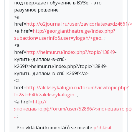
подтверждает обучение в ВУЗе, - это
разумное решение.
<a
href=
http://o2journal.ru/user/zavicoriatexaxdz4661/
<a href=
http://georgiantheatre.ge/index.php?
subaction=userinfo&user=ylogah/>geo…
;
<a
href=
http://heimur.ru/index.php?/topic/13849
-
купить-диплом-в-спб-
k269f/>heimur.ru/index.php?/topic/13849-
купить-диплом-в-спб-k269f</a>
<a
href=
http://alekseykalugin.ru/forum/viewtopic.php?
f=2&t=640/>alekseykalugin…
;
<a href=
http://
японецавто.рф/forum/user/52886/>японецавто.рф
…
;
Pro vkládání komentářů se musíte
přihlásit