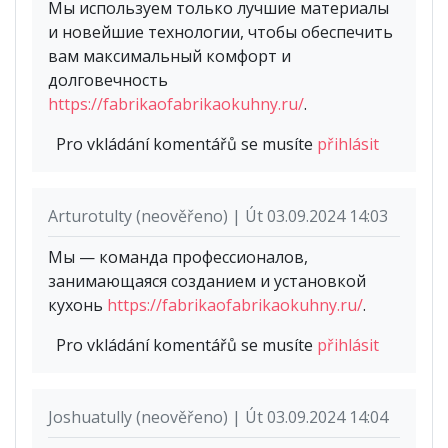
Мы используем только лучшие материалы
и новейшие технологии, чтобы обеспечить
вам максимальный комфорт и
долговечность
https://fabrikaofabrikaokuhny.ru/
.
Pro vkládání komentářů se musíte
přihlásit
Arturotulty (neověřeno) | Út 03.09.2024 14:03
Мы — команда профессионалов,
занимающаяся созданием и установкой
кухонь
https://fabrikaofabrikaokuhny.ru/
.
Pro vkládání komentářů se musíte
přihlásit
Joshuatully (neověřeno) | Út 03.09.2024 14:04