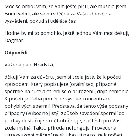
Moc se omlouvám, že Vám ještě píšu, ale musela jsem.
Budu velmi, ale velmi vděčná za Vaši odpověď a
vysvětlení, pokud si uděláte čas.
Hodně by mi to pomohlo. Ještě jednou Vám moc děkuji,
Dagmar
Odpověď:
Vážená paní Hradská,
děkuji Vám za důvěru. Jsem si zcela jistá, že k početí
způsobem, který popisujete (orální sex, případné
spermie na ruce a otření se o přirození), dojít nemohlo.
K početí je třeba poměrně vysoké koncentrace
pohyblivých spermií. Představa, že tento výše popsaný
případný (vůbec ne jistý) způsob zavedení spermií do
pochvy dostačuje k otěhotnění, je, naštěstí pro Vás,
zcela mylná. Takto příroda nefunguje. Provedená
ultrazvukové měření navíc ukazují na to, že k početí