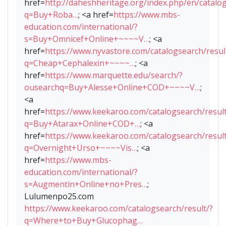
href=
http://daheshheritage.org/index.php/en/catalog
q=Buy+Roba…
; <a href=
https://www.mbs-
education.com/international/?
s=Buy+Omnicef+Online+~~~~V…
; <a
href=
https://www.nyvastore.com/catalogsearch/resul
q=Cheap+Cephalexin+~~~~…
; <a
href=
https://www.marquette.edu/search/?
ousearchq=Buy+Alesse+Online+COD+~~~~V…
;
<a
href=
https://www.keekaroo.com/catalogsearch/result
q=Buy+Atarax+Online+COD+…
; <a
href=
https://www.keekaroo.com/catalogsearch/result
q=Overnight+Urso+~~~~Vis…
; <a
href=
https://www.mbs-
education.com/international/?
s=Augmentin+Online+no+Pres…
;
Lulumenpo25.com
https://www.keekaroo.com/catalogsearch/result/?
q=Where+to+Buy+Glucophag…