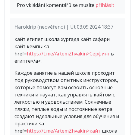
Pro vkládání komentářů se musíte
přihlásit
Haroldrip (neověřeno) | Út 03.09.2024 18:37
кайт египет школа хургада кайт сафари
кайт кемпы <a
href=
https://t.me/ArtemZhvakin>Серфинг
в
египте</a>.
Каждое занятие в нашей школе проходит
под руководством опытных инструкторов,
которые помогут вам освоить основные
техники и научат, как управлять кайтом с
легкостью и удовольствием. Солнечные
пляжи, теплые воды и постоянные ветра
создают идеальные условия для обучения и
практики <a
href=
https://t.me/ArtemZhvakin>кайт
школа