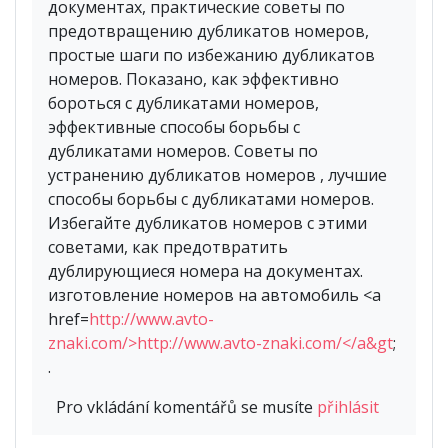
документах, практические советы по
предотвращению дубликатов номеров,
простые шаги по избежанию дубликатов
номеров. Показано, как эффективно
бороться с дубликатами номеров,
эффективные способы борьбы с
дубликатами номеров. Советы по
устранению дубликатов номеров , лучшие
способы борьбы с дубликатами номеров.
Избегайте дубликатов номеров с этими
советами, как предотвратить
дублирующиеся номера на документах.
изготовление номеров на автомобиль <a
href=
http://www.avto-
znaki.com/>http://www.avto-znaki.com/</a&gt
;
.
Pro vkládání komentářů se musíte
přihlásit