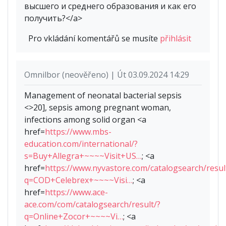
высшего и среднего образования и как его
получить?</a>
Pro vkládání komentářů se musíte
přihlásit
Omnilbor (neověřeno) | Út 03.09.2024 14:29
Management of neonatal bacterial sepsis
<>20], sepsis among pregnant woman,
infections among solid organ <a
href=
https://www.mbs-
education.com/international/?
s=Buy+Allegra+~~~~Visit+US…
; <a
href=
https://www.nyvastore.com/catalogsearch/resul
q=COD+Celebrex+~~~~Visi…
; <a
href=
https://www.ace-
ace.com/com/catalogsearch/result/?
q=Online+Zocor+~~~~Vi…
; <a