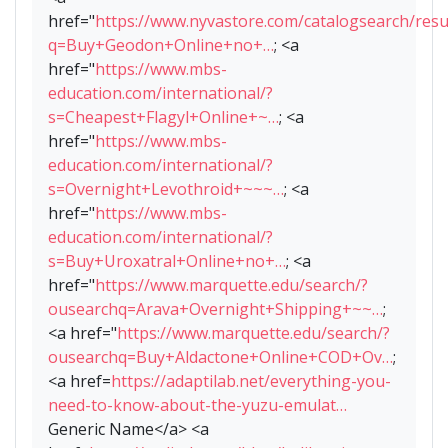
href="
https://www.nyvastore.com/catalogsearch/resu
q=Buy+Geodon+Online+no+…
; <a
href="
https://www.mbs-
education.com/international/?
s=Cheapest+Flagyl+Online+~…
; <a
href="
https://www.mbs-
education.com/international/?
s=Overnight+Levothroid+~~~…
; <a
href="
https://www.mbs-
education.com/international/?
s=Buy+Uroxatral+Online+no+…
; <a
href="
https://www.marquette.edu/search/?
ousearchq=Arava+Overnight+Shipping+~~…
;
<a href="
https://www.marquette.edu/search/?
ousearchq=Buy+Aldactone+Online+COD+Ov…
;
<a href=
https://adaptilab.net/everything-you-
need-to-know-about-the-yuzu-emulat…
Generic Name</a> <a