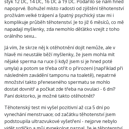
styk 12 DC, 14 DC, 16 DC a 19 DC. Podařilo se nám hned
napoprvé. Bohužel místo radosti od zjištění těhotenství
prožívám velké trápení a špatný psychický stav mi i
komplikuje průběh těhotenství. Je to již 6 měsíců, co mě
napadají myšlenky, zda nemohlo děťátko vzejít z toho
orálního sexu...
Já vím, že skrze něj k otěhotnění dojít nemůže, ale v
hlavě mi neustále běží myšlenky, že jsem mohla mít
nějaké sperma na ruce (i když jsem si je hned poté
umyla) a potom se třeba otřít o přirození (například při
následném zavádění tamponu na toaletě), nepatrné
množství takto přeneseného spermatu se mohlo
dostat dovnitř a počkat zde třeba na ovulaci - 6 dní?
Paní doktorko, je možné takto otěhotnět?
Těhotenský test mi vyšel pozitivní až cca 5 dní po
vynechání menstruace; od začátku těhotenství jsem
podstoupila ultrazvukové vyšetření - nejprve nebylo
vidět srdíčko a můj gynekolog naznal, že je těhotenství