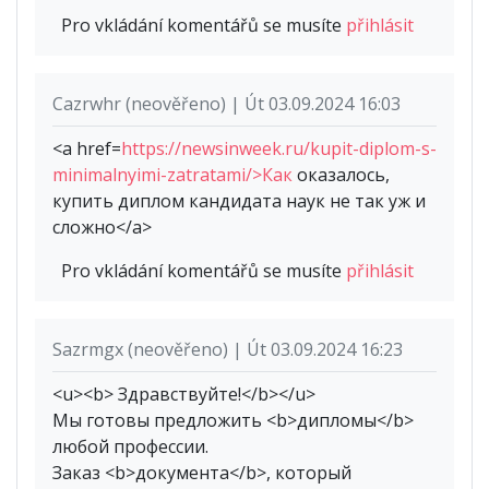
Pro vkládání komentářů se musíte
přihlásit
Cazrwhr (neověřeno) | Út 03.09.2024 16:03
<a href=
https://newsinweek.ru/kupit-diplom-s-
minimalnyimi-zatratami/>Как
оказалось,
купить диплом кандидата наук не так уж и
сложно</a>
Pro vkládání komentářů se musíte
přihlásit
Sazrmgx (neověřeno) | Út 03.09.2024 16:23
<u><b> Здравствуйте!</b></u>
Мы готовы предложить <b>дипломы</b>
любой профессии.
Заказ <b>документа</b>, который