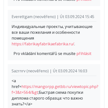
Everettgam (neověřeno) | Út 03.09.2024 15:45
Индивидуальные проекты, учитывающие
все ваши пожелания и особенности
помещения
https://fabrikayfabrikaefabrika.ru/
.
Pro vkládání komentářů se musíte
přihlásit
Sazrnrv (neověřeno) | Út 03.09.2024 16:03
<a
href=
https://mangorpp.getbb.ru/viewtopic.php?
f=3&t=564/&gt
;Быстрая схема покупки
диплома старого образца: что важно
знать?</a>