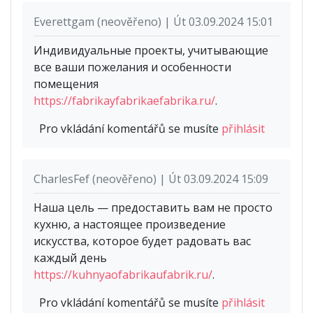
Everettgam (neověřeno) | Út 03.09.2024 15:01
Индивидуальные проекты, учитывающие
все ваши пожелания и особенности
помещения
https://fabrikayfabrikaefabrika.ru/
.
Pro vkládání komentářů se musíte
přihlásit
CharlesFef (neověřeno) | Út 03.09.2024 15:09
Наша цель — предоставить вам не просто
кухню, а настоящее произведение
искусства, которое будет радовать вас
каждый день
https://kuhnyaofabrikaufabrik.ru/
.
Pro vkládání komentářů se musíte
přihlásit