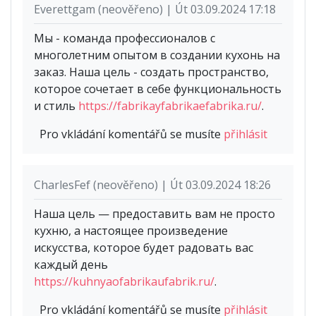
Everettgam (neověřeno) | Út 03.09.2024 17:18
Мы - команда профессионалов с
многолетним опытом в создании кухонь на
заказ. Наша цель - создать пространство,
которое сочетает в себе функциональность
и стиль
https://fabrikayfabrikaefabrika.ru/
.
Pro vkládání komentářů se musíte
přihlásit
CharlesFef (neověřeno) | Út 03.09.2024 18:26
Наша цель — предоставить вам не просто
кухню, а настоящее произведение
искусства, которое будет радовать вас
каждый день
https://kuhnyaofabrikaufabrik.ru/
.
Pro vkládání komentářů se musíte
přihlásit