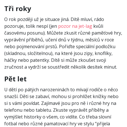
Tři roky
O rok později už je situace jiná. Dítě mluví, rádo
pozoruje, tolik nespí (jen
pozor na jet-lag
kvůli
časovému posunu). Můžete zkusit různé paměťové hry,
vyprávění příběhů, učení dnů v týdnu, měsíců v roce
nebo pojmenování prstů. Pořiďte speciální podložku
(skladnou, složitelnou), na které jsou zipy, knoflíky,
háčky nebo patentky. Dítě si může zkoušet svoji
zručnost a vydrží se soustředit několik desítek minut.
Pět let
U dětí po pátých narozeninách to mívají rodiče o něco
snazší. Děti se zabaví, mohou si prohlížet knížky nebo
si s vámi povídat. Zajímavé jsou pro ně i různé hry na
telefonu nebo tabletu. Zkuste vyprávět příběhy a
vymýšlet historky o všem, co vidíte. Co třeba slovní
fotbal nebo různé pamatovací hry ve stylu “přijela