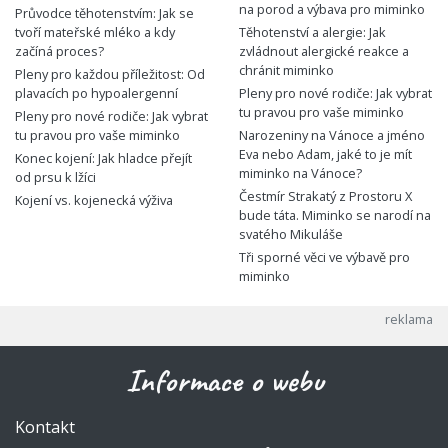
na porod a výbava pro miminko
Průvodce těhotenstvím: Jak se
tvoří mateřské mléko a kdy
Těhotenství a alergie: Jak
začíná proces?
zvládnout alergické reakce a
chránit miminko
Pleny pro každou příležitost: Od
plavacích po hypoalergenní
Pleny pro nové rodiče: Jak vybrat
tu pravou pro vaše miminko
Pleny pro nové rodiče: Jak vybrat
tu pravou pro vaše miminko
Narozeniny na Vánoce a jméno
Eva nebo Adam, jaké to je mít
Konec kojení: Jak hladce přejít
miminko na Vánoce?
od prsu k lžíci
Čestmír Strakatý z Prostoru X
Kojení vs. kojenecká výživa
bude táta. Miminko se narodí na
svatého Mikuláše
Tři sporné věci ve výbavě pro
miminko
Informace o webu
Kontakt