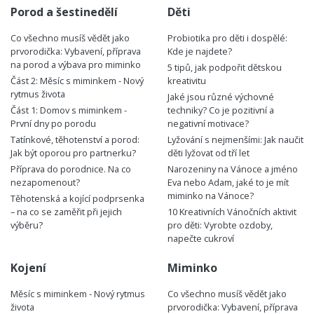
Porod a šestinedělí
Děti
Co všechno musíš vědět jako
Probiotika pro děti i dospělé:
prvorodička: Vybavení, příprava
Kde je najdete?
na porod a výbava pro miminko
5 tipů, jak podpořit dětskou
Část 2: Měsíc s miminkem - Nový
kreativitu
rytmus života
Jaké jsou různé výchovné
Část 1: Domov s miminkem -
techniky? Co je pozitivní a
První dny po porodu
negativní motivace?
Tatínkové, těhotenství a porod:
Lyžování s nejmenšími: Jak naučit
Jak být oporou pro partnerku?
děti lyžovat od tří let
Příprava do porodnice. Na co
Narozeniny na Vánoce a jméno
nezapomenout?
Eva nebo Adam, jaké to je mít
miminko na Vánoce?
Těhotenská a kojící podprsenka
– na co se zaměřit při jejich
10 Kreativních Vánočních aktivit
výběru?
pro děti: Vyrobte ozdoby,
napečte cukroví
Kojení
Miminko
Měsíc s miminkem - Nový rytmus
Co všechno musíš vědět jako
života
prvorodička: Vybavení, příprava