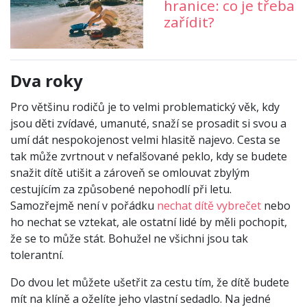
hranice: co je třeba
zařídit?
Dva roky
Pro většinu rodičů je to velmi problematický věk, kdy
jsou děti zvídavé, umanuté, snaží se prosadit si svou a
umí dát nespokojenost velmi hlasitě najevo. Cesta se
tak může zvrtnout v nefalšované peklo, kdy se budete
snažit dítě utišit a zároveň se omlouvat zbylým
cestujícím za způsobené nepohodlí při letu.
Samozřejmě není v pořádku
nechat dítě vybrečet
nebo
ho nechat se vztekat, ale ostatní lidé by měli pochopit,
že se to může stát. Bohužel ne všichni jsou tak
tolerantní.
Do dvou let můžete ušetřit za cestu tím, že dítě budete
mít na klíně a oželíte jeho vlastní sedadlo. Na jedné