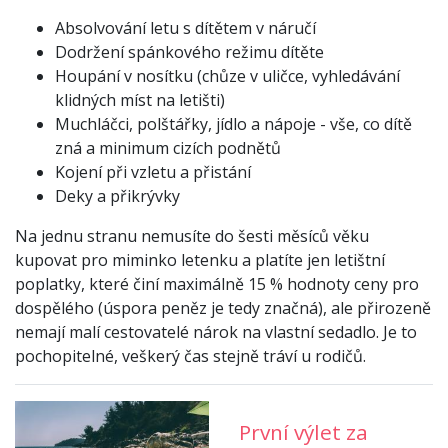
Absolvování letu s dítětem v náručí
Dodržení spánkového režimu dítěte
Houpání v nosítku (chůze v uličce, vyhledávání
klidných míst na letišti)
Muchláčci, polštářky, jídlo a nápoje - vše, co dítě
zná a minimum cizích podnětů
Kojení při vzletu a přistání
Deky a přikrývky
Na jednu stranu nemusíte do šesti měsíců věku
kupovat pro miminko letenku a platíte jen letištní
poplatky, které činí maximálně 15 % hodnoty ceny pro
dospělého (úspora peněz je tedy značná), ale přirozeně
nemají malí cestovatelé nárok na vlastní sedadlo. Je to
pochopitelné, veškerý čas stejně tráví u rodičů.
První výlet za