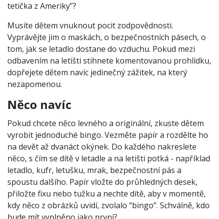
tetička z Ameriky”?
Musíte dětem vnuknout pocit zodpovědnosti.
Vyprávějte jim o maskách, o bezpečnostních pásech, o
tom, jak se letadlo dostane do vzduchu. Pokud mezi
odbavením na letišti stihnete komentovanou prohlídku,
dopřejete dětem navíc jedinečný zážitek, na který
nezapomenou.
Něco navíc
Pokud chcete něco levného a originální, zkuste dětem
vyrobit jednoduché bingo. Vezměte papír a rozdělte ho
na devět až dvanáct okýnek. Do každého nakreslete
něco, s čím se dítě v letadle a na letišti potká - například
letadlo, kufr, letušku, mrak, bezpečnostní pás a
spoustu dalšího. Papír vložte do průhledných desek,
přiložte fixu nebo tužku a nechte dítě, aby v momentě,
kdy něco z obrázků uvidí, zvolalo “bingo”. Schválně, kdo
bude mít vyplněno jako první?