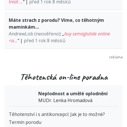
treat …
“
|
před 1 rok 8 měsíců
Máte strach z porodu? Víme, co těhotným
maminkám…
AndrewLob (neověřeno)
:
„
buy semaglutide online
<a…
“
|
před 1 rok 8 měsíců
Těhotenská on-line poradna
Neplodnost a umělé oplodnění
MUDr. Lenka Hromadová
Těhotenství i s antikoncepcí: Jak je to možné?
Termín porodu