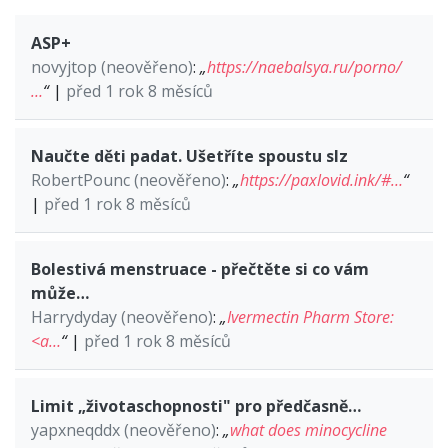
ASP+
novyjtop (neověřeno)
:
„
https://naebalsya.ru/porno/
…
“
|
před 1 rok 8 měsíců
Naučte děti padat. Ušetříte spoustu slz
RobertPounc (neověřeno)
:
„
https://paxlovid.ink/#…
“
|
před 1 rok 8 měsíců
Bolestivá menstruace - přečtěte si co vám
může…
Harrydyday (neověřeno)
:
„
Ivermectin Pharm Store:
<a…
“
|
před 1 rok 8 měsíců
Limit „životaschopnosti" pro předčasně…
yapxneqddx (neověřeno)
:
„
what does minocycline