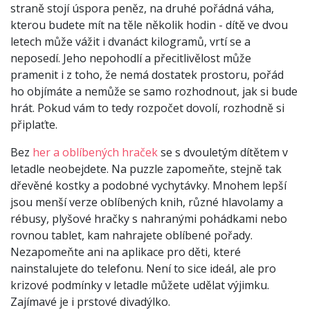
straně stojí úspora peněz, na druhé pořádná váha,
kterou budete mít na těle několik hodin - dítě ve dvou
letech může vážit i dvanáct kilogramů, vrtí se a
neposedí. Jeho nepohodlí a přecitlivělost může
pramenit i z toho, že nemá dostatek prostoru, pořád
ho objímáte a nemůže se samo rozhodnout, jak si bude
hrát. Pokud vám to tedy rozpočet dovolí, rozhodně si
připlaťte.
Bez
her a oblíbených hraček
se s dvouletým dítětem v
letadle neobejdete. Na puzzle zapomeňte, stejně tak
dřevěné kostky a podobné vychytávky. Mnohem lepší
jsou menší verze oblíbených knih, různé hlavolamy a
rébusy, plyšové hračky s nahranými pohádkami nebo
rovnou tablet, kam nahrajete oblíbené pořady.
Nezapomeňte ani na aplikace pro děti, které
nainstalujete do telefonu. Není to sice ideál, ale pro
krizové podmínky v letadle můžete udělat výjimku.
Zajímavé je i prstové divadýlko.