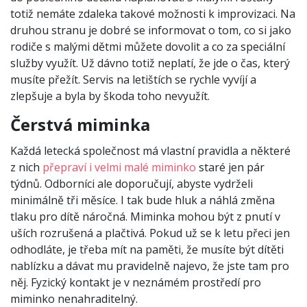
totiž nemáte zdaleka takové možnosti k improvizaci. Na
druhou stranu je dobré se informovat o tom, co si jako
rodiče s malými dětmi můžete dovolit a co za speciální
služby využít. Už dávno totiž neplatí, že jde o čas, který
musíte přežít. Servis na letištích se rychle vyvíjí a
zlepšuje a byla by škoda toho nevyužít.
Čerstvá miminka
Každá letecká společnost má vlastní pravidla a některé
z nich
přepraví i velmi malé miminko
staré jen pár
týdnů. Odborníci ale doporučují, abyste vydrželi
minimálně tři měsíce. I tak bude hluk a náhlá změna
tlaku pro dítě náročná. Miminka mohou být z pnutí v
uších rozrušená a plačtivá. Pokud už se k letu přeci jen
odhodláte, je třeba mít na paměti, že musíte být dítěti
nablízku a dávat mu pravidelně najevo, že jste tam pro
něj. Fyzický kontakt je v neznámém prostředí pro
miminko nenahraditelný.