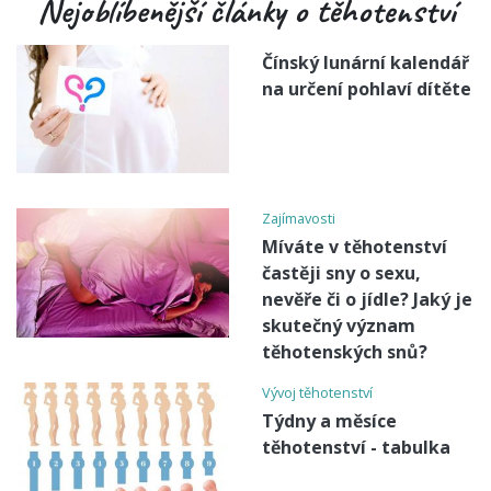
Nejoblíbenější články o těhotenství
Čínský lunární kalendář
na určení pohlaví dítěte
Zajímavosti
Míváte v těhotenství
častěji sny o sexu,
nevěře či o jídle? Jaký je
skutečný význam
těhotenských snů?
Vývoj těhotenství
Týdny a měsíce
těhotenství - tabulka