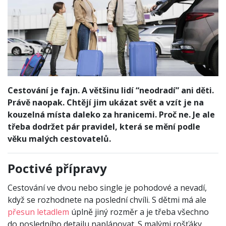
Cestování je fajn. A většinu lidí “neodradí” ani děti.
Právě naopak. Chtějí jim ukázat svět a vzít je na
kouzelná místa daleko za hranicemi. Proč ne. Je ale
třeba dodržet pár pravidel, která se mění podle
věku malých cestovatelů.
Poctivé přípravy
Cestování ve dvou nebo single je pohodové a nevadí,
když se rozhodnete na poslední chvíli. S dětmi má ale
přesun letadlem
úplně jiný rozměr a je třeba všechno
do posledního detailu naplánovat. S malými rošťáky