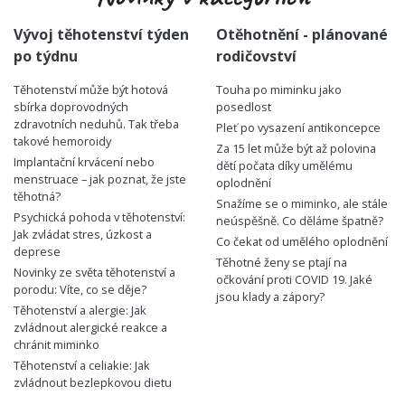
Vývoj těhotenství týden
Otěhotnění - plánované
po týdnu
rodičovství
Těhotenství může být hotová
Touha po miminku jako
sbírka doprovodných
posedlost
zdravotních neduhů. Tak třeba
Pleť po vysazení antikoncepce
takové hemoroidy
Za 15 let může být až polovina
Implantační krvácení nebo
dětí počata díky umělému
menstruace – jak poznat, že jste
oplodnění
těhotná?
Snažíme se o miminko, ale stále
Psychická pohoda v těhotenství:
neúspěšně. Co děláme špatně?
Jak zvládat stres, úzkost a
Co čekat od umělého oplodnění
deprese
Těhotné ženy se ptají na
Novinky ze světa těhotenství a
očkování proti COVID 19. Jaké
porodu: Víte, co se děje?
jsou klady a zápory?
Těhotenství a alergie: Jak
zvládnout alergické reakce a
chránit miminko
Těhotenství a celiakie: Jak
zvládnout bezlepkovou dietu