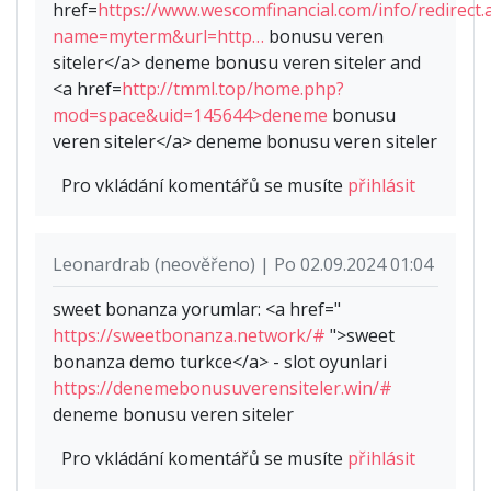
href=
https://www.wescomfinancial.com/info/redirect.
name=myterm&url=http…
bonusu veren
siteler</a> deneme bonusu veren siteler and
<a href=
http://tmml.top/home.php?
mod=space&uid=145644>deneme
bonusu
veren siteler</a> deneme bonusu veren siteler
Pro vkládání komentářů se musíte
přihlásit
Leonardrab (neověřeno) | Po 02.09.2024 01:04
sweet bonanza yorumlar: <a href="
https://sweetbonanza.network/#
">sweet
bonanza demo turkce</a> - slot oyunlari
https://denemebonusuverensiteler.win/#
deneme bonusu veren siteler
Pro vkládání komentářů se musíte
přihlásit