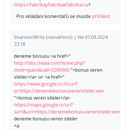
https://fabrikayfabrikaefabrika.ru/
!
Pro vkládání komentářů se musíte
přihlásit
ShannonWrils (neověřeno) | Ne 01.09.2024
22:18
deneme bonusu <a href="
http://bbs.cheaa.com/home.php?
mod=space&uid=3200900
">bonus veren
siteler</a> or <a href="
https://www.google.co.th/url?
q=https://denemebonusuverensiteler.win
">bonus veren siteler</a>
https://maps.google.rs/url?
sa=t&url=https://denemebonusuverensiteler.win
deneme bonusu veren siteler
<a