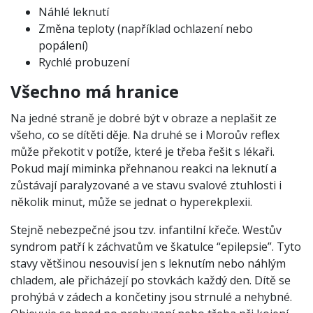
Náhlé leknutí
Změna teploty (například ochlazení nebo
popálení)
Rychlé probuzení
Všechno má hranice
Na jedné straně je dobré být v obraze a neplašit ze
všeho, co se dítěti děje. Na druhé se i Moroův reflex
může překotit v potíže, které je třeba řešit s lékaři.
Pokud mají miminka přehnanou reakci na leknutí a
zůstávají paralyzované a ve stavu svalové ztuhlosti i
několik minut, může se jednat o hyperekplexii.
Stejně nebezpečné jsou tzv. infantilní křeče. Westův
syndrom patří k záchvatům ve škatulce “epilepsie”. Tyto
stavy většinou nesouvisí jen s leknutím nebo náhlým
chladem, ale přicházejí po stovkách každý den. Dítě se
prohýbá v zádech a končetiny jsou strnulé a nehybné.