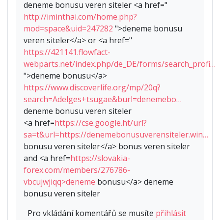
deneme bonusu veren siteler <a href="
http://iminthai.com/home.php?
mod=space&uid=247282
">deneme bonusu
veren siteler</a> or <a href="
https://421141.flowfact-
webparts.net/index.php/de_DE/forms/search_profi…
">deneme bonusu</a>
https://www.discoverlife.org/mp/20q?
search=Adelges+tsugae&burl=denemebo…
deneme bonusu veren siteler
<a href=
https://cse.google.ht/url?
sa=t&url=https://denemebonusuverensiteler.win…
bonusu veren siteler</a> bonus veren siteler
and <a href=
https://slovakia-
forex.com/members/276786-
vbcujwjiqq>deneme
bonusu</a> deneme
bonusu veren siteler
Pro vkládání komentářů se musíte
přihlásit