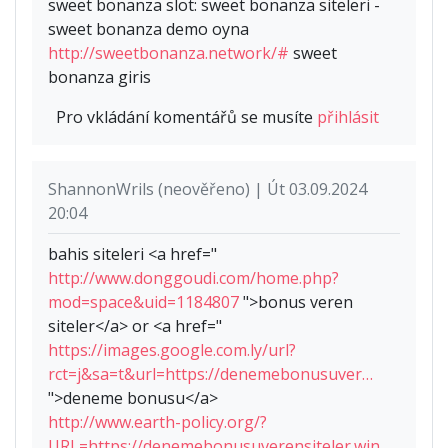
sweet bonanza slot: sweet bonanza siteleri -
sweet bonanza demo oyna
http://sweetbonanza.network/#
sweet
bonanza giris
Pro vkládání komentářů se musíte
přihlásit
ShannonWrils (neověřeno) | Út 03.09.2024
20:04
bahis siteleri <a href="
http://www.donggoudi.com/home.php?
mod=space&uid=1184807
">bonus veren
siteler</a> or <a href="
https://images.google.com.ly/url?
rct=j&sa=t&url=https://denemebonusuver…
">deneme bonusu</a>
http://www.earth-policy.org/?
URL=https://denemebonusuverensiteler.win