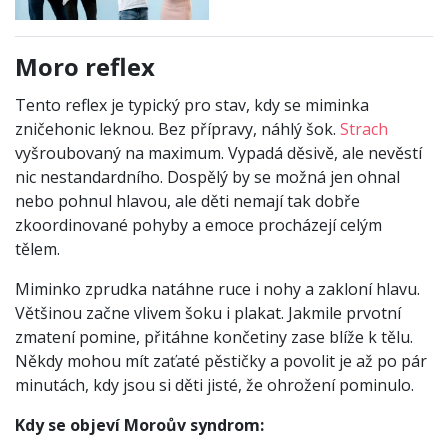
Moro reflex
Tento reflex je typický pro stav, kdy se miminka
zničehonic leknou. Bez přípravy, náhlý šok.
Strach
vyšroubovaný na maximum. Vypadá děsivě, ale nevěstí
nic nestandardního. Dospělý by se možná jen ohnal
nebo pohnul hlavou, ale děti nemají tak dobře
zkoordinované pohyby a emoce procházejí celým
tělem.
Miminko zprudka natáhne ruce i nohy a zakloní hlavu.
Většinou začne vlivem šoku i plakat. Jakmile prvotní
zmatení pomine, přitáhne končetiny zase blíže k tělu.
Někdy mohou mít zaťaté pěstičky a povolit je až po pár
minutách, kdy jsou si děti jisté, že ohrožení pominulo.
Kdy se objeví Moroův syndrom: