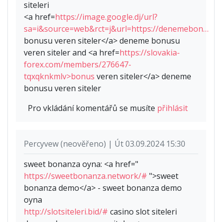
siteleri
<a href=
https://image.google.dj/url?
sa=i&source=web&rct=j&url=https://denemebon…
bonusu veren siteler</a> deneme bonusu
veren siteler and <a href=
https://slovakia-
forex.com/members/276647-
tqxqknkmlv>bonus
veren siteler</a> deneme
bonusu veren siteler
Pro vkládání komentářů se musíte
přihlásit
Percyvew (neověřeno) | Út 03.09.2024 15:30
sweet bonanza oyna: <a href="
https://sweetbonanza.network/#
">sweet
bonanza demo</a> - sweet bonanza demo
oyna
http://slotsiteleri.bid/#
casino slot siteleri