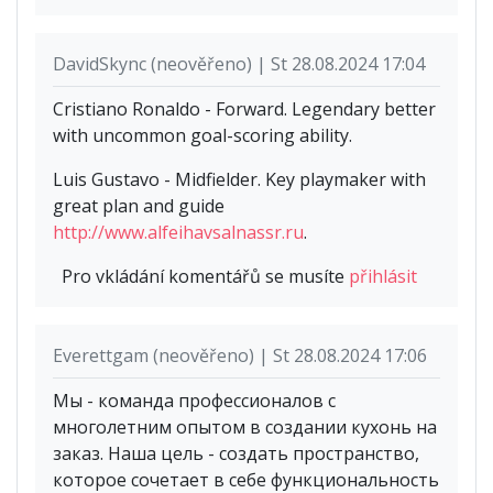
DavidSkync (neověřeno) | St 28.08.2024 17:04
Cristiano Ronaldo - Forward. Legendary better
with uncommon goal-scoring ability.
Luis Gustavo - Midfielder. Key playmaker with
great plan and guide
http://www.alfeihavsalnassr.ru
.
Pro vkládání komentářů se musíte
přihlásit
Everettgam (neověřeno) | St 28.08.2024 17:06
Мы - команда профессионалов с
многолетним опытом в создании кухонь на
заказ. Наша цель - создать пространство,
которое сочетает в себе функциональность