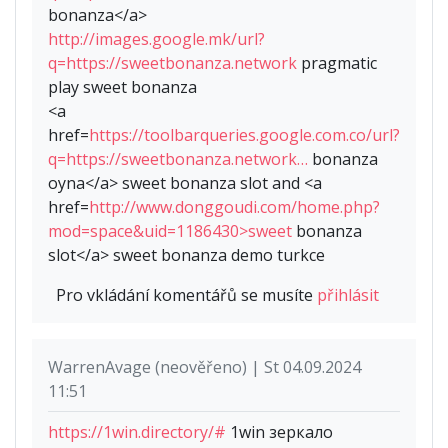
bonanza</a>
http://images.google.mk/url?
q=https://sweetbonanza.network
pragmatic
play sweet bonanza
<a
href=
https://toolbarqueries.google.com.co/url?
q=https://sweetbonanza.network…
bonanza
oyna</a> sweet bonanza slot and <a
href=
http://www.donggoudi.com/home.php?
mod=space&uid=1186430>sweet
bonanza
slot</a> sweet bonanza demo turkce
Pro vkládání komentářů se musíte
přihlásit
WarrenAvage (neověřeno) | St 04.09.2024
11:51
https://1win.directory/#
1win зеркало