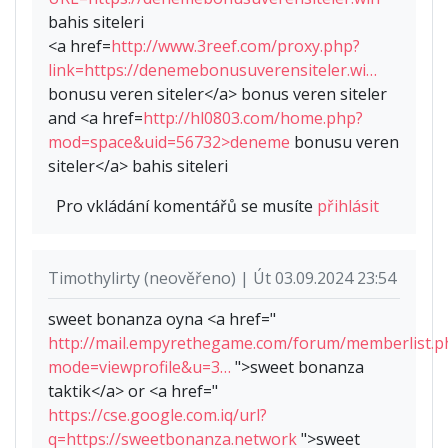
bahis siteleri
<a href=
http://www.3reef.com/proxy.php?
link=https://denemebonusuverensiteler.wi…
bonusu veren siteler</a> bonus veren siteler
and <a href=
http://hl0803.com/home.php?
mod=space&uid=56732>deneme
bonusu veren
siteler</a> bahis siteleri
Pro vkládání komentářů se musíte
přihlásit
Timothylirty (neověřeno) | Út 03.09.2024 23:54
sweet bonanza oyna <a href="
http://mail.empyrethegame.com/forum/memberlist.p
mode=viewprofile&u=3…
">sweet bonanza
taktik</a> or <a href="
https://cse.google.com.iq/url?
q=https://sweetbonanza.network
">sweet