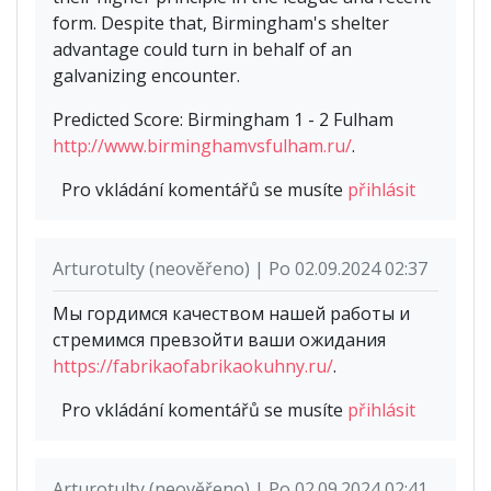
form. Despite that, Birmingham's shelter
advantage could turn in behalf of an
galvanizing encounter.
Predicted Score: Birmingham 1 - 2 Fulham
http://www.birminghamvsfulham.ru/
.
Pro vkládání komentářů se musíte
přihlásit
Arturotulty (neověřeno) | Po 02.09.2024 02:37
Мы гордимся качеством нашей работы и
стремимся превзойти ваши ожидания
https://fabrikaofabrikaokuhny.ru/
.
Pro vkládání komentářů se musíte
přihlásit
Arturotulty (neověřeno) | Po 02.09.2024 02:41