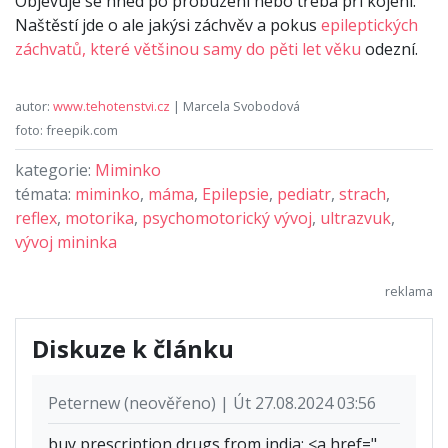
Objevuje se hned po probuzení nebo třeba při kojení.
Naštěstí jde o ale jakýsi záchvěv a pokus
epileptických
záchvatů, které většinou samy do pěti let věku
odezní.
autor:
www.tehotenstvi.cz
| Marcela Svobodová
foto: freepik.com
kategorie:
Miminko
témata:
miminko
,
máma
,
Epilepsie
,
pediatr
,
strach
,
reflex
,
motorika
,
psychomotorický vývoj
,
ultrazvuk
,
vývoj mininka
Diskuze k článku
Peternew (neověřeno) | Út 27.08.2024 03:56
buy prescription drugs from india: <a href="