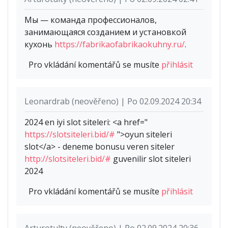
Мы — команда профессионалов,
занимающаяся созданием и установкой
кухонь
https://fabrikaofabrikaokuhny.ru/
.
Pro vkládání komentářů se musíte
přihlásit
Leonardrab (neověřeno) | Po 02.09.2024 20:34
2024 en iyi slot siteleri: <a href="
https://slotsiteleri.bid/#
">oyun siteleri
slot</a> - deneme bonusu veren siteler
http://slotsiteleri.bid/#
guvenilir slot siteleri
2024
Pro vkládání komentářů se musíte
přihlásit
Arturotulty (neověřeno) | Po 02.09.2024 20:36