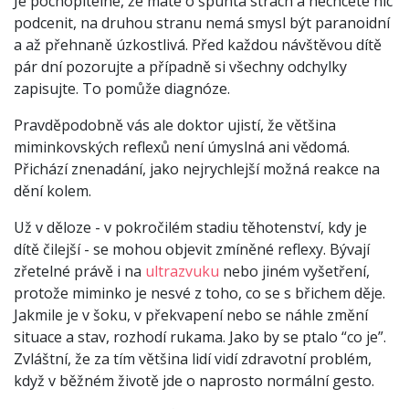
Je pochopitelné, že máte o špunta strach a nechcete nic
podcenit, na druhou stranu nemá smysl být paranoidní
a až přehnaně úzkostlivá. Před každou návštěvou dítě
pár dní pozorujte a případně si všechny odchylky
zapisujte. To pomůže diagnóze.
Pravděpodobně vás ale doktor ujistí, že většina
miminkovských reflexů není úmyslná ani vědomá.
Přichází znenadání, jako nejrychlejší možná reakce na
dění kolem.
Už v děloze - v pokročilém stadiu těhotenství, kdy je
dítě čilejší - se mohou objevit zmíněné reflexy. Bývají
zřetelné právě i na
ultrazvuku
nebo jiném vyšetření,
protože miminko je nesvé z toho, co se s břichem děje.
Jakmile je v šoku, v překvapení nebo se náhle změní
situace a stav, rozhodí rukama. Jako by se ptalo “co je”.
Zvláštní, že za tím většina lidí vidí zdravotní problém,
když v běžném životě jde o naprosto normální gesto.