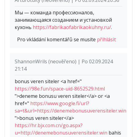
Мы — команда профессионалов,
занимающаяся созданием и установкой
кухонь
https://fabrikaofabrikaokuhny.ru/
.
Pro vkládání komentářů se musíte
přihlásit
ShannonWrils (neověřeno) | Po 02.09.2024
21:14
bonus veren siteler <a href="
https://98e.fun/space-uid-8652529.html
">deneme bonusu veren siteler</a> or <a
href="
https://www.google.fi/url?
sa=t&url=https://denemebonusuverensiteler.win
">bonus veren siteler</a>
https://hr.bjx.com.cn/go.aspx?
u=http://denemebonusuverensiteler.win
bahis