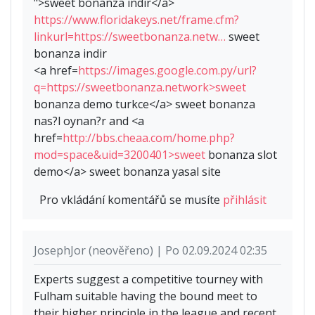
">sweet bonanza indir</a>
https://www.floridakeys.net/frame.cfm?
linkurl=https://sweetbonanza.netw…
sweet
bonanza indir
<a href=
https://images.google.com.py/url?
q=https://sweetbonanza.network>sweet
bonanza demo turkce</a> sweet bonanza
nas?l oynan?r and <a
href=
http://bbs.cheaa.com/home.php?
mod=space&uid=3200401>sweet
bonanza slot
demo</a> sweet bonanza yasal site
Pro vkládání komentářů se musíte
přihlásit
JosephJor (neověřeno) | Po 02.09.2024 02:35
Experts suggest a competitive tourney with
Fulham suitable having the bound meet to
their higher principle in the league and recent