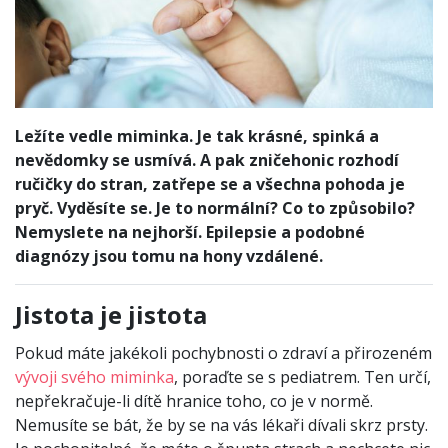
Ležíte vedle miminka. Je tak krásné, spinká a
nevědomky se usmívá. A pak zničehonic rozhodí
ručičky do stran, zatřepe se a všechna pohoda je
pryč. Vyděsíte se. Je to normální? Co to způsobilo?
Nemyslete na nejhorší. Epilepsie a podobné
diagnózy jsou tomu na hony vzdálené.
Jistota je jistota
Pokud máte jakékoli pochybnosti o zdraví a přirozeném
vývoji svého miminka
, poraďte se s pediatrem. Ten určí,
nepřekračuje-li dítě hranice toho, co je v normě.
Nemusíte se bát, že by se na vás lékaři dívali skrz prsty.