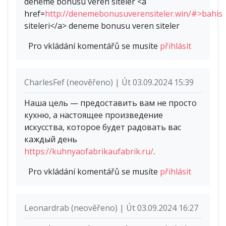
deneme bonusu veren siteler <a
href=
http://denemebonusuverensiteler.win/#>bahis
siteleri</a> deneme bonusu veren siteler
Pro vkládání komentářů se musíte
přihlásit
CharlesFef (neověřeno) | Út 03.09.2024 15:39
Наша цель — предоставить вам не просто
кухню, а настоящее произведение
искусства, которое будет радовать вас
каждый день
https://kuhnyaofabrikaufabrik.ru/
.
Pro vkládání komentářů se musíte
přihlásit
Leonardrab (neověřeno) | Út 03.09.2024 16:27