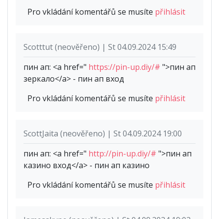
Pro vkládání komentářů se musíte
přihlásit
Scotttut (neověřeno) | St 04.09.2024 15:49
пин ап: <a href="
https://pin-up.diy/#
">пин ап
зеркало</a> - пин ап вход
Pro vkládání komentářů se musíte
přihlásit
ScottJaita (neověřeno) | St 04.09.2024 19:00
пин ап: <a href="
http://pin-up.diy/#
">пин ап
казино вход</a> - пин ап казино
Pro vkládání komentářů se musíte
přihlásit