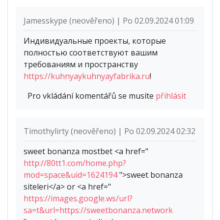
Jamesskype (neověřeno) | Po 02.09.2024 01:09
Индивидуальные проекты, которые
полностью соответствуют вашим
требованиям и пространству
https://kuhnyaykuhnyayfabrika.ru
!
Pro vkládání komentářů se musíte
přihlásit
Timothylirty (neověřeno) | Po 02.09.2024 02:32
sweet bonanza mostbet <a href="
http://80tt1.com/home.php?
mod=space&uid=1624194
">sweet bonanza
siteleri</a> or <a href="
https://images.google.ws/url?
sa=t&url=https://sweetbonanza.network