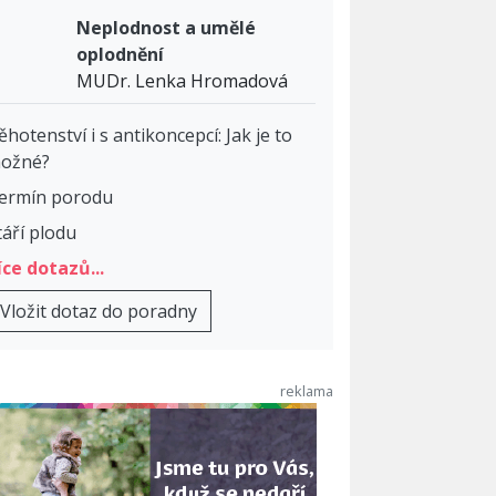
Neplodnost a umělé
oplodnění
MUDr. Lenka Hromadová
ěhotenství i s antikoncepcí: Jak je to
ožné?
ermín porodu
táří plodu
íce dotazů...
Vložit dotaz do poradny