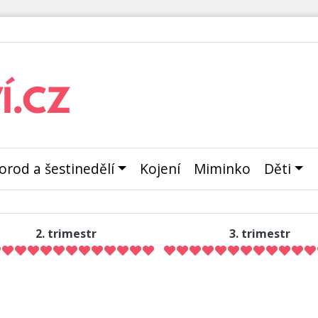
orod a šestinedělí
Kojení
Miminko
Děti
2. trimestr
3. trimestr