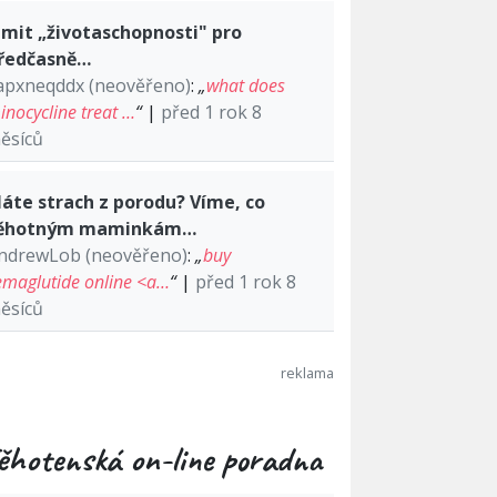
imit „životaschopnosti" pro
ředčasně…
apxneqddx (neověřeno)
:
„
what does
inocycline treat …
“
|
před 1 rok 8
ěsíců
áte strach z porodu? Víme, co
ěhotným maminkám…
ndrewLob (neověřeno)
:
„
buy
emaglutide online <a…
“
|
před 1 rok 8
ěsíců
ěhotenská on-line poradna