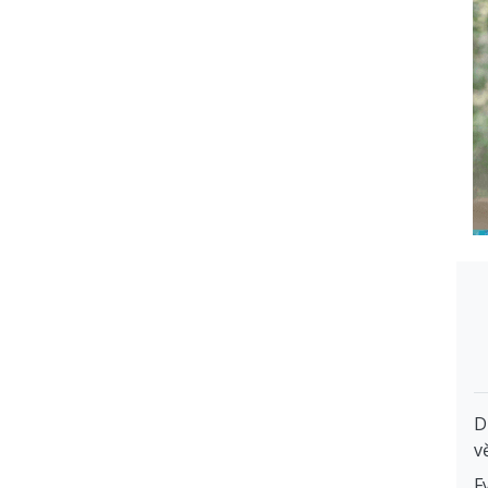
D
v
F