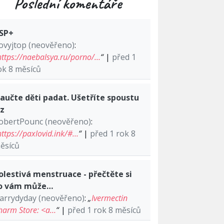
Poslední komentáře
SP+
ovyjtop (neověřeno)
:
https://naebalsya.ru/porno/…
“
|
před 1
ok 8 měsíců
aučte děti padat. Ušetříte spoustu
lz
obertPounc (neověřeno)
:
https://paxlovid.ink/#…
“
|
před 1 rok 8
ěsíců
olestivá menstruace - přečtěte si
o vám může…
arrydyday (neověřeno)
:
„
Ivermectin
harm Store: <a…
“
|
před 1 rok 8 měsíců