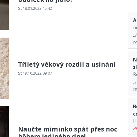
St 18.01.2023 15:42
A
n
„
r
N
Tříletý věkový rozdíl a usínání
s
St 19.10.2022 09:07
R
„
m
B
c
H
Naučte miminko spát přes noc
P
během jediného dne!