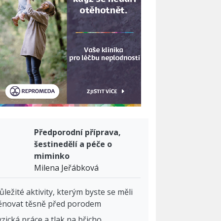
Předporodní příprava,
šestinedělí a péče o
miminko
Milena Jeřábková
ůležité aktivity, kterým byste se měli
ěnovat těsně před porodem
yzická práce a tlak na břicho