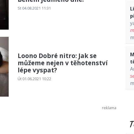
St 04.08.2021 11:31
L
p
y
m
m
M
Loono Dobré nitro: Jak se
t
můžeme nejen v těhotenství
A
lépe vyspat?
s
Út 01.06.2021 10:22
m
T