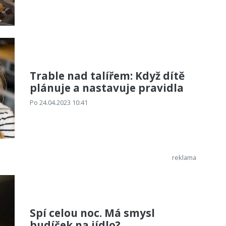
Trable nad talířem: Když dítě
plánuje a nastavuje pravidla
Po 24.04.2023 10:41
Spí celou noc. Má smysl
budíček na jídlo?